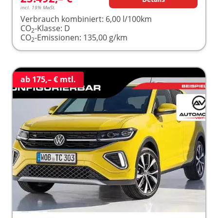
incl. 19% MwSt.
Verbrauch kombiniert:
6,00 l/100km
CO
-Klasse:
D
2
CO
-Emissionen:
135,00 g/km
2
ab 175,– € mtl.