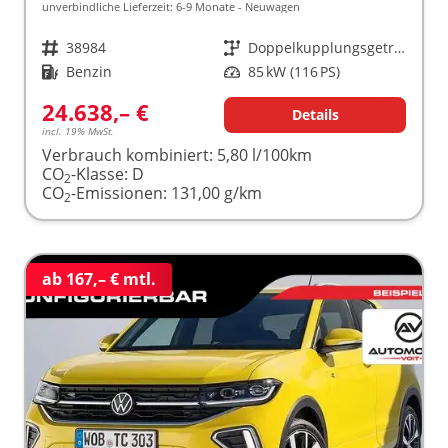
unverbindliche Lieferzeit: 6-9 Monate
Neuwagen
Fahrzeugnr.
38984
Getriebe
Doppelkupplungsgetriebe (DSG)
Kraftstoff
Benzin
Leistung
85 kW (116 PS)
24.638,– €
Details
incl. 19% MwSt.
Verbrauch kombiniert:
5,80 l/100km
CO
-Klasse:
D
2
CO
-Emissionen:
131,00 g/km
2
ab 167,– € mtl.