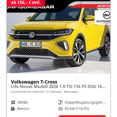
ab 156,– € mtl.
Volkswagen T-Cross
Life Neues Modell 2026 1.0 TSI 116 PS DSG 16" Alu, Parksensoren vo/hi, LED-Scheinwerfer, Radio Composition 8", App-Connect, Klima, M-Lederlenkrad, Digitales Cockpit, Müdigkeitserkennung, Dachreling, Lane Assist, Armlehne vorn
unverbindliche Lieferzeit: 3-6 Monate
Neuwagen
Fahrzeugnr.
38986
Getriebe
Doppelkupplungsgetriebe (DSG)
Kraftstoff
Benzin
Leistung
85 kW (116 PS)