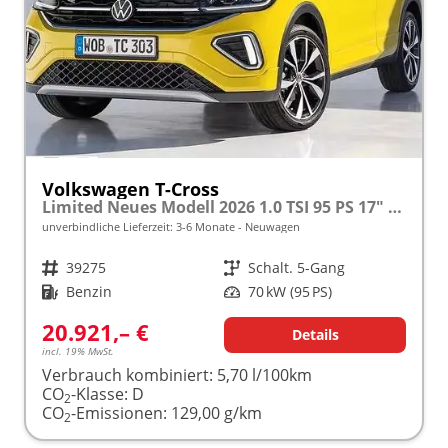
Volkswagen T-Cross
Limited Neues Modell 2026 1.0 TSI 95 PS 17" Kamera, Alu, Parksensoren vo/hi, LED-Scheinwerfer, Radio Composition 8", App-Connect, Klima, M-Lederlenkrad, Digitales Cockpit, Müdigkeitserkennung, Dachreling, Lane Assist, Armlehne vorn
unverbindliche Lieferzeit: 3-6 Monate
Neuwagen
Fahrzeugnr.
39275
Getriebe
Schalt. 5-Gang
Kraftstoff
Benzin
Leistung
70 kW (95 PS)
20.921,– €
Details
incl. 19% MwSt.
Verbrauch kombiniert:
5,70 l/100km
CO
-Klasse:
D
2
CO
-Emissionen:
129,00 g/km
2