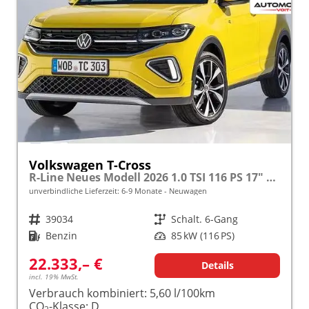
Volkswagen T-Cross
R-Line Neues Modell 2026 1.0 TSI 116 PS 17" Alu, LED-Scheinwerfer, Adaptiver Tempomat ACC, Parksensoren vo/hi, Radio "Ready2Discover", Wireless App-Connect, Klima, M-Lederlenkrad, Digitales Cockpit, Müdigkeitserkennung, Stoßfänger im R-Design
unverbindliche Lieferzeit: 6-9 Monate
Neuwagen
Fahrzeugnr.
39034
Getriebe
Schalt. 6-Gang
Kraftstoff
Benzin
Leistung
85 kW (116 PS)
22.333,– €
Details
incl. 19% MwSt.
Verbrauch kombiniert:
5,60 l/100km
CO
-Klasse:
D