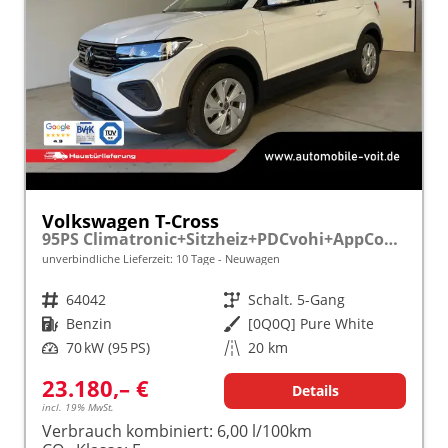
Volkswagen T-Cross
95PS Climatronic+Sitzheiz+PDCvohi+AppConnect+Side+TravelAssist+ACC
unverbindliche Lieferzeit:
10 Tage
Neuwagen
Fahrzeugnr.
64042
Getriebe
Schalt. 5-Gang
Kraftstoff
Benzin
Außenfarbe
[0Q0Q] Pure White
Leistung
70 kW (95 PS)
Kilometerstand
20 km
23.180,– €
Details
incl. 19% MwSt.
Verbrauch kombiniert:
6,00 l/100km