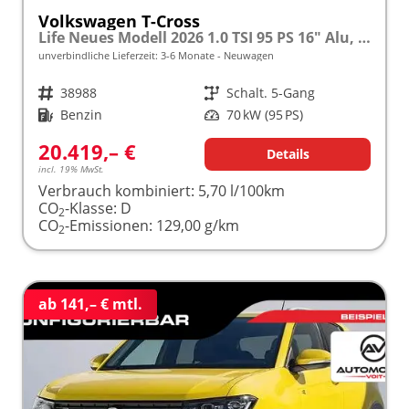
Volkswagen T-Cross
Life Neues Modell 2026 1.0 TSI 95 PS 16" Alu, Parksensoren vo/hi, LED-Scheinwerfer, Radio Composition 8", App-Connect, Klima, M-Lederlenkrad, Digitales Cockpit, Müdigkeitserkennung, Dachreling, Lane Assist, Armlehne vorn
unverbindliche Lieferzeit: 3-6 Monate
Neuwagen
Fahrzeugnr.
38988
Getriebe
Schalt. 5-Gang
Kraftstoff
Benzin
Leistung
70 kW (95 PS)
20.419,– €
Details
incl. 19% MwSt.
Verbrauch kombiniert:
5,70 l/100km
CO
-Klasse:
D
2
CO
-Emissionen:
129,00 g/km
2
ab 141,– € mtl.