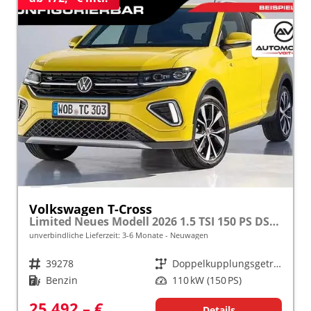
Volkswagen T-Cross
Limited Neues Modell 2026 1.5 TSI 150 PS DSG 17" Kamera, Alu, Parksensoren vo/hi, LED-Scheinwerfer, Radio Composition 8", App-Connect, Klima, M-Lederlenkrad, Digitales Cockpit, Müdigkeitserkennung, Dachreling, Lane Assist, Armlehne vorn
unverbindliche Lieferzeit: 3-6 Monate
Neuwagen
Fahrzeugnr.
39278
Getriebe
Doppelkupplungsgetriebe (DSG)
Kraftstoff
Benzin
Leistung
110 kW (150 PS)
25.492,– €
Details