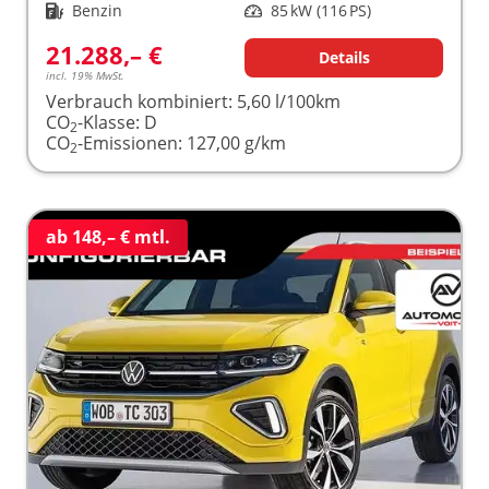
Kraftstoff
Benzin
Leistung
85 kW (116 PS)
21.288,– €
Details
incl. 19% MwSt.
Verbrauch kombiniert:
5,60 l/100km
CO
-Klasse:
D
2
CO
-Emissionen:
127,00 g/km
2
ab 148,– € mtl.