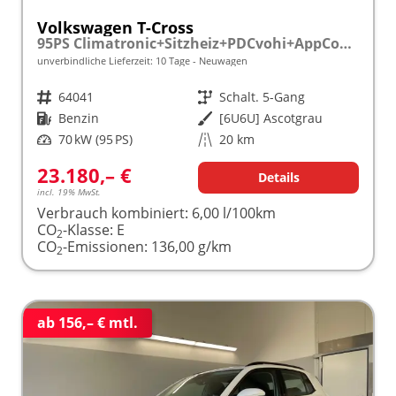
Volkswagen T-Cross
95PS Climatronic+Sitzheiz+PDCvohi+AppConnect+Side+TravelAssist+ACC
unverbindliche Lieferzeit:
10 Tage
Neuwagen
Fahrzeugnr.
64041
Getriebe
Schalt. 5-Gang
Kraftstoff
Benzin
Außenfarbe
[6U6U] Ascotgrau
Leistung
70 kW (95 PS)
Kilometerstand
20 km
23.180,– €
Details
incl. 19% MwSt.
Verbrauch kombiniert:
6,00 l/100km
CO
-Klasse:
E
2
CO
-Emissionen:
136,00 g/km
2
ab 156,– € mtl.