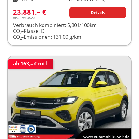
23.881,– €
Details
incl. 19% MwSt.
Verbrauch kombiniert:
5,80 l/100km
CO
-Klasse:
D
2
CO
-Emissionen:
131,00 g/km
2
ab 163,– € mtl.