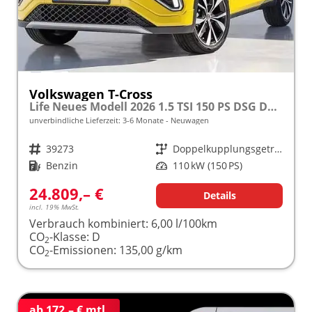
Volkswagen T-Cross
Life Neues Modell 2026 1.5 TSI 150 PS DSG DSG/AUTOMATIK, 16" Alu, Parksensoren vo/hi, LED-Scheinwerfer, Radio Composition 8", App-Connect, Klima, M-Lederlenkrad, Digitales Cockpit, Müdigkeitserkennung, Dachreling, Lane Assist, Armlehne vorn
unverbindliche Lieferzeit: 3-6 Monate
Neuwagen
Fahrzeugnr.
39273
Getriebe
Doppelkupplungsgetriebe (DSG)
Kraftstoff
Benzin
Leistung
110 kW (150 PS)
24.809,– €
Details
incl. 19% MwSt.
Verbrauch kombiniert:
6,00 l/100km
CO
-Klasse:
D
2
CO
-Emissionen:
135,00 g/km
2
ab 172,– € mtl.