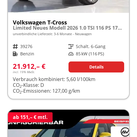
Volkswagen T-Cross
Limited Neues Modell 2026 1.0 TSI 116 PS 17" Kamera, Alu, Parksensoren vo/hi, LED-Scheinwerfer, Radio Composition 8", App-Connect, Klima, M-Lederlenkrad, Digitales Cockpit, Müdigkeitserkennung, Dachreling, Lane Assist, Armlehne vorn
unverbindliche Lieferzeit: 3-6 Monate
Neuwagen
Fahrzeugnr.
39276
Getriebe
Schalt. 6-Gang
Kraftstoff
Benzin
Leistung
85 kW (116 PS)
21.912,– €
Details
incl. 19% MwSt.
Verbrauch kombiniert:
5,60 l/100km
CO
-Klasse:
D
2
CO
-Emissionen:
127,00 g/km
2
ab 151,– € mtl.