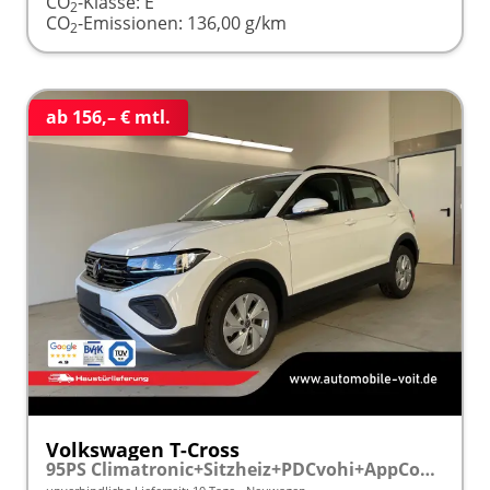
CO
-Klasse:
E
2
CO
-Emissionen:
136,00 g/km
2
ab 156,– € mtl.
Volkswagen T-Cross
95PS Climatronic+Sitzheiz+PDCvohi+AppConnect+Side+TravelAssist+ACC