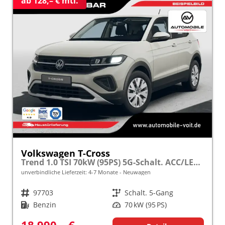
ab 128,– € mtl.
Volkswagen T-Cross
Trend 1.0 TSI 70kW (95PS) 5G-Schalt. ACC/LED/Bluetooth frei konfigurierbar!
unverbindliche Lieferzeit: 4-7 Monate
Neuwagen
Fahrzeugnr.
97703
Getriebe
Schalt. 5-Gang
Kraftstoff
Benzin
Leistung
70 kW (95 PS)
18.990,– €