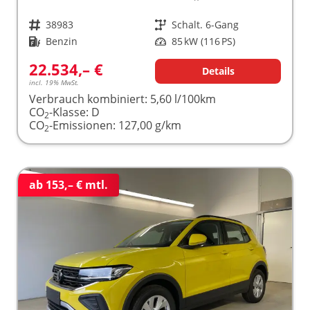
Fahrzeugnr.
38983
Getriebe
Schalt. 6-Gang
Kraftstoff
Benzin
Leistung
85 kW (116 PS)
22.534,– €
Details
incl. 19% MwSt.
Verbrauch kombiniert:
5,60 l/100km
CO
-Klasse:
D
2
CO
-Emissionen:
127,00 g/km
2
ab 153,– € mtl.