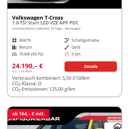
Volkswagen T-Cross
1.0 TSI Start LED VZE APP PDC
unverbindliche Lieferzeit:
14 Tage
Neuwagen
Fahrzeugnr.
90479
Getriebe
Schaltgetriebe
Kraftstoff
Benzin
Außenfarbe
Geld
Leistung
70 kW (95 PS)
Kilometerstand
9 km
24.190,– €
Details
incl. 19% MwSt.
Verbrauch kombiniert:
5,50 l/100km
CO
-Klasse:
D
2
CO
-Emissionen:
125,00 g/km
2
ab 164,– € mtl.