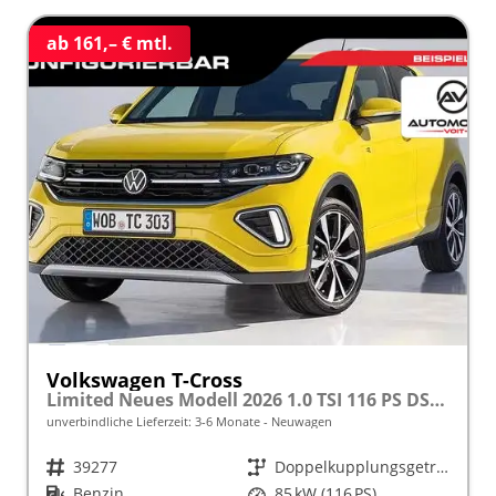
ab 161,– € mtl.
Volkswagen T-Cross
Limited Neues Modell 2026 1.0 TSI 116 PS DSG 17" Kamera, Alu, Parksensoren vo/hi, LED-Scheinwerfer, Radio Composition 8", App-Connect, Klima, M-Lederlenkrad, Digitales Cockpit, Müdigkeitserkennung, Dachreling, Lane Assist, Armlehne vorn
unverbindliche Lieferzeit: 3-6 Monate
Neuwagen
Fahrzeugnr.
39277
Getriebe
Doppelkupplungsgetriebe (DSG)
Kraftstoff
Benzin
Leistung
85 kW (116 PS)