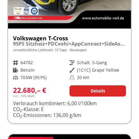
Volkswagen T-Cross
95PS Sitzheiz+PDCvohi+AppConnect+SideAssist+TravelAssist+ACC+Klima
unverbindliche Lieferzeit:
10 Tage
Neuwagen
Fahrzeugnr.
64702
Getriebe
Schalt. 5-Gang
Kraftstoff
Benzin
Außenfarbe
[1C1C] Grape Yellow
Leistung
70 kW (95 PS)
Kilometerstand
20 km
22.680,– €
Details
incl. 19% MwSt.
Verbrauch kombiniert:
6,00 l/100km
CO
-Klasse:
E
2
CO
-Emissionen:
136,00 g/km
2