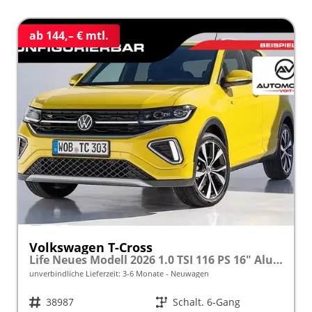
ab 144,– € mtl.
Volkswagen T-Cross
Life Neues Modell 2026 1.0 TSI 116 PS 16" Alu, Parksensoren vo/hi, LED-Scheinwerfer, Radio Composition 8", App-Connect, Klima, M-Lederlenkrad, Digitales Cockpit, Müdigkeitserkennung, Dachreling, Lane Assist, Armlehne vorn
unverbindliche Lieferzeit: 3-6 Monate
Neuwagen
Fahrzeugnr.
38987
Getriebe
Schalt. 6-Gang