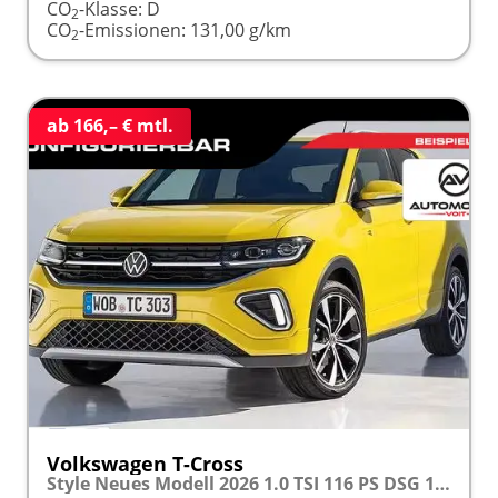
CO
-Klasse:
D
2
CO
-Emissionen:
131,00 g/km
2
ab 166,– € mtl.
Volkswagen T-Cross
Style Neues Modell 2026 1.0 TSI 116 PS DSG 17" Alu, MATRIX-LED-Scheinwerfer (IQ Light), Adaptiver Tempomat ACC, Parksensoren vo/hi, Radio "Ready2Discover", Wireless App-Connect, Klima, M-Lederlenkrad, Digitales Cockpit, Müdigkeitserkennung