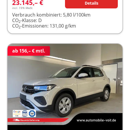
23.145,– €
Details
incl. 19% MwSt.
Verbrauch kombiniert:
5,80 l/100km
CO
-Klasse:
D
2
CO
-Emissionen:
131,00 g/km
2
ab 156,– € mtl.