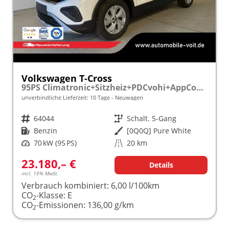
Volkswagen T-Cross
95PS Climatronic+Sitzheiz+PDCvohi+AppConnect+Side+TravelAssist+ACC
unverbindliche Lieferzeit:
10 Tage
Neuwagen
Fahrzeugnr.
64044
Getriebe
Schalt. 5-Gang
Kraftstoff
Benzin
Außenfarbe
[0Q0Q] Pure White
Leistung
70 kW (95 PS)
Kilometerstand
20 km
23.180,– €
Details
incl. 19% MwSt.
Verbrauch kombiniert:
6,00 l/100km
CO
-Klasse:
E
2
CO
-Emissionen:
136,00 g/km
2