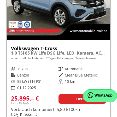
Volkswagen T-Cross
1.0 TSI 85 kW Life DSG Life, LED, Kamera, ACC, Side, Winter, 17-Zoll, 3-J. Garantie
unverbindliche Lieferzeit:
7 Tage
Fahrzeug mit Tageszulassung
Fahrzeugnr.
75708
Getriebe
Automatik
Kraftstoff
Benzin
Außenfarbe
Clear Blue Metallic
Leistung
85 kW (116 PS)
Kilometerstand
10 km
01.12.2025
25.895,– €
Details
incl. 19% MwSt.
Verbrauch kombiniert:
5,80 l/100km
CO
-Klasse:
D
2