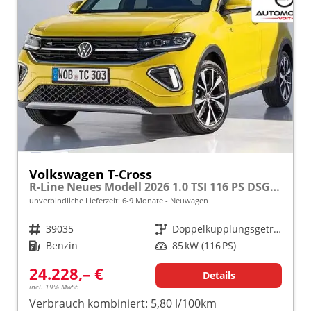
Volkswagen T-Cross
R-Line Neues Modell 2026 1.0 TSI 116 PS DSG 17" Alu, LED-Scheinwerfer, Adaptiver Tempomat ACC, Parksensoren vo/hi, Radio "Ready2Discover", Wireless App-Connect, Klima, M-Lederlenkrad, Digitales Cockpit, Müdigkeitserkennung, Stoßfänger im R-Design
unverbindliche Lieferzeit: 6-9 Monate
Neuwagen
Fahrzeugnr.
39035
Getriebe
Doppelkupplungsgetriebe (DSG)
Kraftstoff
Benzin
Leistung
85 kW (116 PS)
24.228,– €
Details
incl. 19% MwSt.
Verbrauch kombiniert:
5,80 l/100km