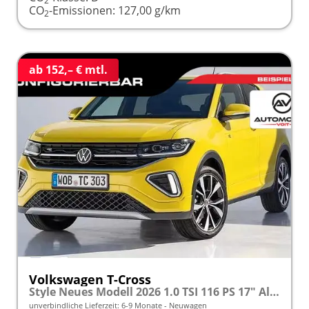
2
CO
-Emissionen:
127,00 g/km
2
ab 152,– € mtl.
Volkswagen T-Cross
Style Neues Modell 2026 1.0 TSI 116 PS 17" Alu, MATRIX-LED-Scheinwerfer (IQ Light), Adaptiver Tempomat ACC, Parksensoren vo/hi, Radio "Ready2Discover", Wireless App-Connect, Klima, M-Lederlenkrad, Digitales Cockpit, Müdigkeitserkennung
unverbindliche Lieferzeit: 6-9 Monate
Neuwagen