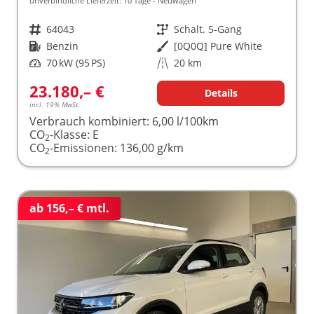
unverbindliche Lieferzeit:
10 Tage
Neuwagen
Fahrzeugnr.
64043
Getriebe
Schalt. 5-Gang
Kraftstoff
Benzin
Außenfarbe
[0Q0Q] Pure White
Leistung
70 kW (95 PS)
Kilometerstand
20 km
23.180,– €
Details
incl. 19% MwSt.
Verbrauch kombiniert:
6,00 l/100km
CO
-Klasse:
E
2
CO
-Emissionen:
136,00 g/km
2
ab 156,– € mtl.