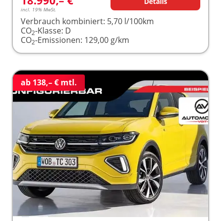
Details
incl. 19% MwSt.
Verbrauch kombiniert:
5,70 l/100km
CO
-Klasse:
D
2
CO
-Emissionen:
129,00 g/km
2
ab 138,– € mtl.