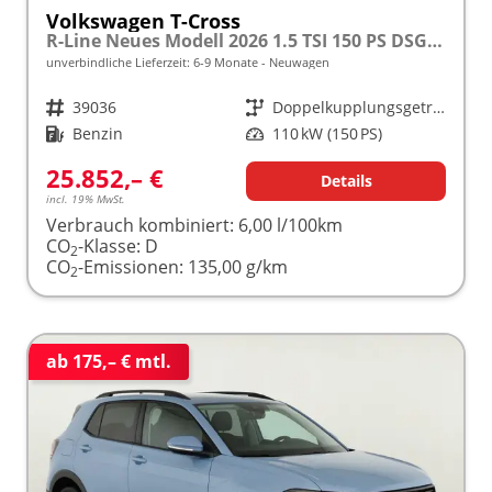
Volkswagen T-Cross
R-Line Neues Modell 2026 1.5 TSI 150 PS DSG 17" Alu, LED-Scheinwerfer, Adaptiver Tempomat ACC, Parksensoren vo/hi, Radio "Ready2Discover", Wireless App-Connect, Klima, M-Lederlenkrad, Digitales Cockpit, Müdigkeitserkennung, Stoßfänger im R-Design
unverbindliche Lieferzeit: 6-9 Monate
Neuwagen
Fahrzeugnr.
39036
Getriebe
Doppelkupplungsgetriebe (DSG)
Kraftstoff
Benzin
Leistung
110 kW (150 PS)
25.852,– €
Details
incl. 19% MwSt.
Verbrauch kombiniert:
6,00 l/100km
CO
-Klasse:
D
2
CO
-Emissionen:
135,00 g/km
2
ab 175,– € mtl.