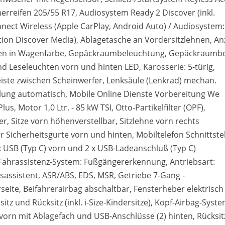
erreifen 205/55 R17, Audiosystem Ready 2 Discover (inkl.
nect Wireless (Apple CarPlay, Android Auto) / Audiosystem:
tion Discover Media), Ablagetasche an Vordersitzlehnen, An
ußen in Wagenfarbe, Gepäckraumbeleuchtung, Gepäckraum
d Leseleuchten vorn und hinten LED, Karosserie: 5-türig,
leiste zwischen Scheinwerfer, Lenksäule (Lenkrad) mechan.
elung automatisch, Mobile Online Dienste Vorbereitung We
 Motor 1,0 Ltr. - 85 kW TSI, Otto-Partikelfilter (OPF),
r, Sitze vorn höhenverstellbar, Sitzlehne vorn rechts
Sicherheitsgurte vorn und hinten, Mobiltelefon Schnittstel
 x USB (Typ C) vorn und 2 x USB-Ladeanschluß (Typ C)
, Fahrassistenz-System: Fußgängererkennung, Antriebsart:
sassistent, ASR/ABS, EDS, MSR, Getriebe 7-Gang -
eite, Beifahrerairbag abschaltbar, Fensterheber elektrisch
itz und Rücksitz (inkl. i-Size-Kindersitze), Kopf-Airbag-Syst
 vorn mit Ablagefach und USB-Anschlüsse (2) hinten, Rücksi