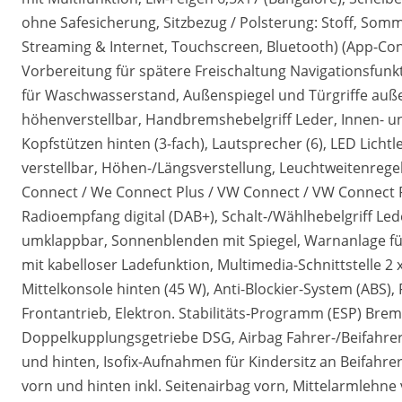
ohne Safesicherung, Sitzbezug / Polsterung: Stoff, Somm
Streaming & Internet, Touchscreen, Bluetooth) (App-Con
Vorbereitung für spätere Freischaltung Navigationsfunk
für Waschwasserstand, Außenspiegel und Türgriffe a
höhenverstellbar, Handbremshebelgriff Leder, Innen- un
Kopfstützen hinten (3-fach), Lautsprecher (6), LED Licht
verstellbar, Höhen-/Längsverstellung, Leuchtweitenreg
Connect / We Connect Plus / VW Connect / VW Connect Plus,
Radioempfang digital (DAB+), Schalt-/Wählhebelgriff Lede
umklappbar, Sonnenblenden mit Spiegel, Warnanlage für 
mit kabelloser Ladefunktion, Multimedia-Schnittstelle 2
Mittelkonsole hinten (45 W), Anti-Blockier-System (ABS)
Frontantrieb, Elektron. Stabilitäts-Programm (ESP) Brem
Doppelkupplungsgetriebe DSG, Airbag Fahrer-/Beifahrers
und hinten, Isofix-Aufnahmen für Kindersitz an Beifahrers
vorn und hinten inkl. Seitenairbag vorn, Mittelarmlehne