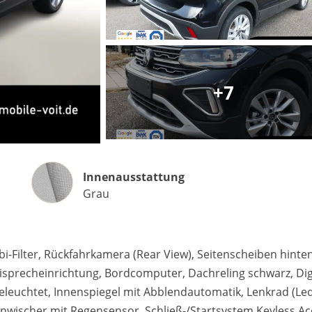
+7
Matthias Voit
Geschäftsführung / Inhaber
Festnetz
0961 381 762
Innenausstattung
E-Mail
Innenausstattung
m.voit@automobile-v
Grau
Termin buchen
i-Filter, Rückfahrkamera (Rear View), Seitenscheiben hinte
isprecheinrichtung, Bordcomputer, Dachreling schwarz, Dig
eleuchtet, Innenspiegel mit Abblendautomatik, Lenkrad (Le
benwischer mit Regensensor, Schließ-/Startsystem Keyless A