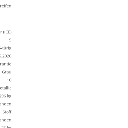
eifen
 (ICE)
5
5-türig
5.2026
rantie
Grau
10
etallic
296 kg
anden
Stoff
anden
75 kg