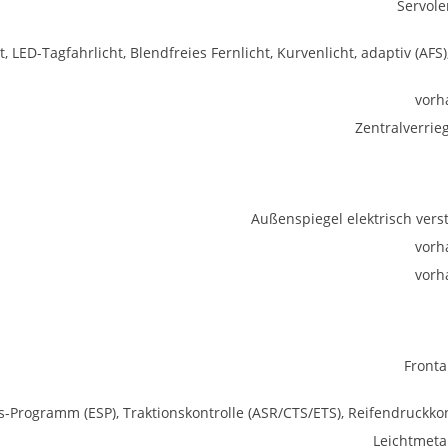
Servol
, LED-Tagfahrlicht, Blendfreies Fernlicht, Kurvenlicht, adaptiv (AFS),
vorh
Zentralverrie
Außenspiegel elektrisch verst
vorh
vorh
Fronta
ts-Programm (ESP), Traktionskontrolle (ASR/CTS/ETS), Reifendruckkon
Leichtmetal