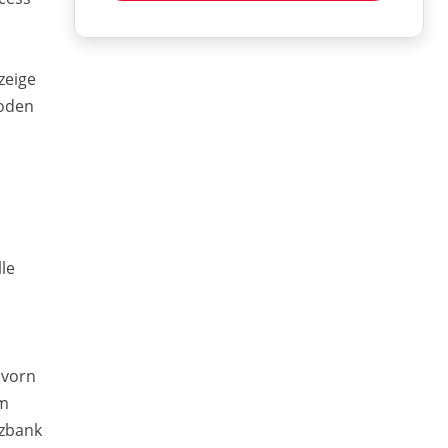
zeige
boden
le
 vorn
em
tzbank