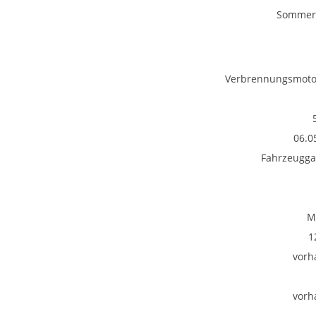
Sommerr
Verbrennungsmotor
06.0
Fahrzeugga
M
1
vorh
vorh