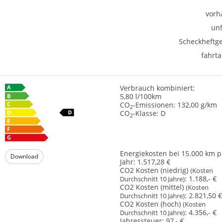
vorh
unf
Scheckheftge
fahrta
Verbrauch kombiniert:
5,80 l/100km
CO
-Emissionen:
132,00 g/km
2
CO
-Klasse:
D
2
Energiekosten bei 15.000 km p
Download
Jahr:
1.517,28 €
CO2 Kosten (niedrig)
(Kosten
:
1.188,- €
Durchschnitt 10 Jahre)
CO2 Kosten (mittel)
(Kosten
:
2.821,50 €
Durchschnitt 10 Jahre)
CO2 Kosten (hoch)
(Kosten
:
4.356,- €
Durchschnitt 10 Jahre)
Jahressteuer:
97,- €