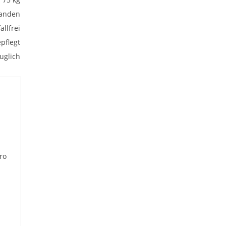
anden
allfrei
pflegt
uglich
ro