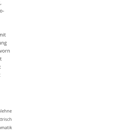
,
o-
mit
ung
 vorn
t
:
t
mlehne
ktrisch
omatik