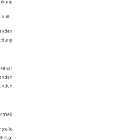
enkung
 Voll-
anden
gelung
ellbar
anden
anden
ntrieb
trolle
lfelge