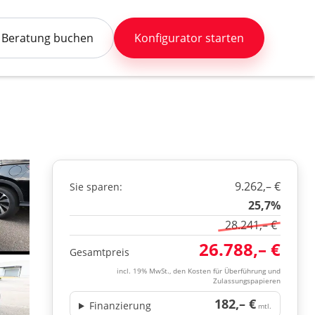
Beratung buchen
Konfigurator starten
9.262,– €
Sie sparen:
25,7%
28.241,– €
26.788,– €
Gesamtpreis
incl. 19% MwSt., den Kosten für Überführung und
Zulassungspapieren
182,– €
Finanzierung
mtl.