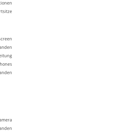
tionen
rtsitze
screen
anden
eitung
phones
anden
kamera
anden