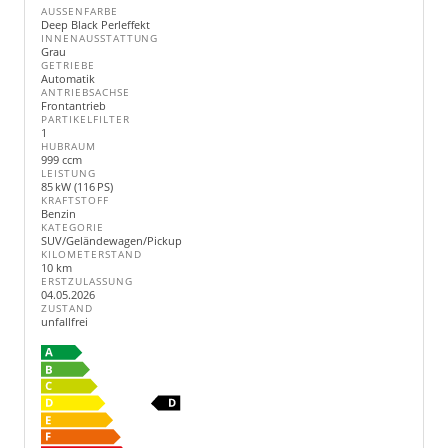
AUSSENFARBE
Deep Black Perleffekt
INNENAUSSTATTUNG
Grau
GETRIEBE
Automatik
ANTRIEBSACHSE
Frontantrieb
PARTIKELFILTER
1
HUBRAUM
999 ccm
LEISTUNG
85 kW (116 PS)
KRAFTSTOFF
Benzin
KATEGORIE
SUV/Geländewagen/Pickup
KILOMETERSTAND
10 km
ERSTZULASSUNG
04.05.2026
ZUSTAND
unfallfrei