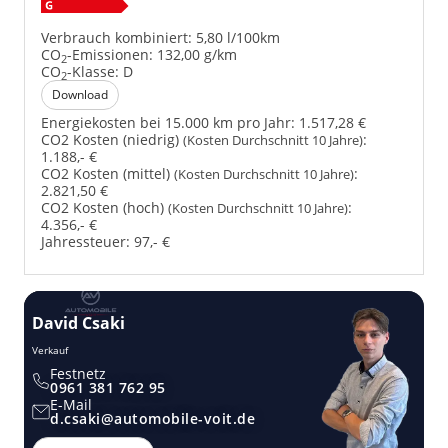
Verbrauch kombiniert:
5,80 l/100km
CO
-Emissionen:
132,00 g/km
2
CO
-Klasse:
D
2
Download
Energiekosten bei 15.000 km pro Jahr:
1.517,28 €
CO2 Kosten (niedrig)
:
(Kosten Durchschnitt 10 Jahre)
1.188,- €
CO2 Kosten (mittel)
:
(Kosten Durchschnitt 10 Jahre)
2.821,50 €
CO2 Kosten (hoch)
:
(Kosten Durchschnitt 10 Jahre)
4.356,- €
Jahressteuer:
97,- €
David Csaki
T
Verkauf
Ver
Festnetz
0961 381 762 95
E-Mail
d.csaki@automobile-voit.de