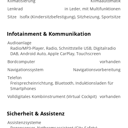
Klimatisierung
Klimaautomatik
Lenkrad
in Leder, mit Multifunktionen
Sitze
Isofix (Kindersitzbefestigung), Sitzheizung, Sportsitze
Infotainment & Kommunikation
Audioanlage
Radio/MP3-Player, Radio, Schnittstelle USB, Digitalradio
DAB, Android Auto, Apple CarPlay, Touchscreen
Bordcomputer
vorhanden
Navigationssystem
Navigationsvorbereitung
Telefon
Freisprecheinrichtung, Bluetooth, Induktionsladen für
Smartphones
Volldigitales Kombiinstrument (Virtual Cockpit)
vorhanden
Sicherheit & Assistenz
Assistenzsysteme
Regensensor, Notbremsassistent (City-Safety),