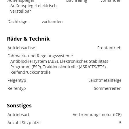
Außenspiegel
Dachreling
vorhanden
Außenspiegel elektrisch
verstellbar
Dachträger
vorhanden
Räder & Technik
Antriebsachse
Frontantrieb
Fahrwerk- und Regelungssysteme
Antiblockiersystem (ABS), Elektronisches Stabilitäts-
Programm (ESP), Traktionskontrolle (ASR/CTS/ETS),
Reifendruckkontrolle
Felgentyp
Leichtmetallfelge
Reifentyp
Sommerreifen
Sonstiges
Antriebsart
Verbrennungsmotor (ICE)
Anzahl Sitzplätze
5