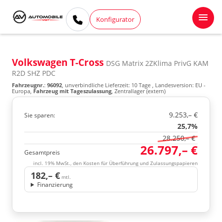
Konfigurator
Volkswagen T-Cross
DSG Matrix 2ZKlima PrivG KAM
R2D SHZ PDC
Fahrzeugnr.
:
96092
, unverbindliche Lieferzeit:
10 Tage
, Landesversion: EU -
Europa,
Fahrzeug mit Tageszulassung
, Zentrallager (extern)
9.253,– €
Sie sparen:
25,7%
28.250,– €
26.797,– €
Gesamtpreis
incl. 19% MwSt., den Kosten für Überführung und Zulassungspapieren
182,– €
mtl.
Finanzierung