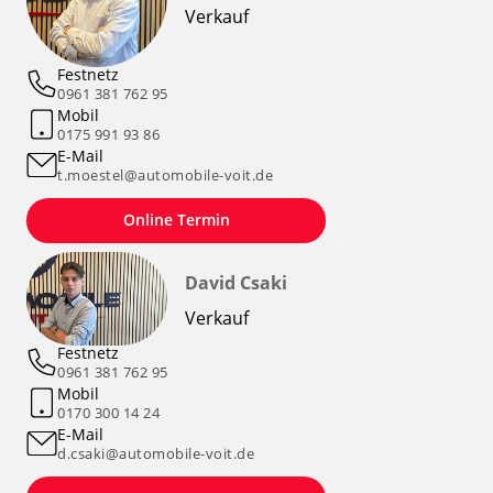
Verkauf
Festnetz
0961 381 762 95
Mobil
0175 991 93 86
E-Mail
t.moestel@automobile-voit.de
Online Termin
David Csaki
Verkauf
Festnetz
0961 381 762 95
Mobil
0170 300 14 24
E-Mail
d.csaki@automobile-voit.de