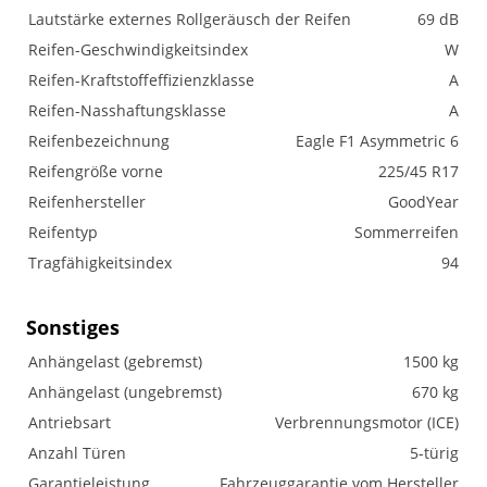
Lautstärke externes Rollgeräusch der Reifen
69 dB
Reifen-Geschwindigkeitsindex
W
Reifen-Kraftstoffeffizienzklasse
A
Reifen-Nasshaftungsklasse
A
Reifenbezeichnung
Eagle F1 Asymmetric 6
Reifengröße vorne
225/45 R17
Reifenhersteller
GoodYear
Reifentyp
Sommerreifen
Tragfähigkeitsindex
94
Sonstiges
Anhängelast (gebremst)
1500 kg
Anhängelast (ungebremst)
670 kg
Antriebsart
Verbrennungsmotor (ICE)
Anzahl Türen
5-türig
Garantieleistung
Fahrzeuggarantie vom Hersteller