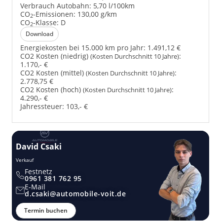
Verbrauch Autobahn:
5,70 l/100km
CO
-Emissionen:
130,00 g/km
2
CO
-Klasse:
D
2
Download
Energiekosten bei 15.000 km pro Jahr:
1.491,12 €
CO2 Kosten (niedrig)
:
(Kosten Durchschnitt 10 Jahre)
1.170,- €
CO2 Kosten (mittel)
:
(Kosten Durchschnitt 10 Jahre)
2.778,75 €
CO2 Kosten (hoch)
:
(Kosten Durchschnitt 10 Jahre)
4.290,- €
Jahressteuer:
103,- €
David Csaki
T
Verkauf
Ver
Festnetz
0961 381 762 95
E-Mail
d.csaki@automobile-voit.de
Termin buchen