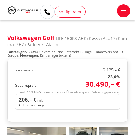
Konfigurator
Volkswagen Golf
LIFE 150PS AHK+Kessy+ALU17+Kam
era+SHZ+Parklenk+Alarm
Fahrzeugnr.
:
97213
, unverbindliche Lieferzeit:
10 Tage
, Landesversion: EU -
Europa,
Neuwagen
, Zentrallager (extern)
9.125,– €
Sie sparen:
23,0%
30.490,– €
Gesamtpreis
incl. 19% MwSt., den Kosten für Überführung und Zulassungspapieren
206,– €
mtl.
Finanzierung