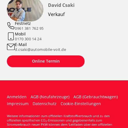
David Csaki
Verkauf
Festnetz
0961 381 762 95
Mobil
0170 300 14 24
E-Mail
d.csaki@automobile-voit.de
Online Termin
Anmelden
AGB (Neufahrzeuge)
AGB (Gebrauchtwagen)
Impressum
Datenschutz
Cookie-Einstellungen
Weitere Informationen zum offiziellen Kraftstoffverbrauch und zu den
offiziellen spezifischen CO
-Emissionen und gegebenenfalls zum
2
Stromverbrauch neuer PKW können dem 'Leitfaden über den offiziellen