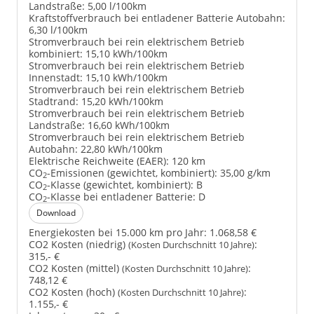
Landstraße:
5,00 l/100km
Kraftstoffverbrauch bei entladener Batterie Autobahn:
6,30 l/100km
Stromverbrauch bei rein elektrischem Betrieb
kombiniert:
15,10 kWh/100km
Stromverbrauch bei rein elektrischem Betrieb
Innenstadt:
15,10 kWh/100km
Stromverbrauch bei rein elektrischem Betrieb
Stadtrand:
15,20 kWh/100km
Stromverbrauch bei rein elektrischem Betrieb
Landstraße:
16,60 kWh/100km
Stromverbrauch bei rein elektrischem Betrieb
Autobahn:
22,80 kWh/100km
Elektrische Reichweite (EAER):
120 km
CO
-Emissionen (gewichtet, kombiniert):
35,00 g/km
2
CO
-Klasse (gewichtet, kombiniert):
B
2
CO
-Klasse bei entladener Batterie:
D
2
Download
Energiekosten bei 15.000 km pro Jahr:
1.068,58 €
CO2 Kosten (niedrig)
:
(Kosten Durchschnitt 10 Jahre)
315,- €
CO2 Kosten (mittel)
:
(Kosten Durchschnitt 10 Jahre)
748,12 €
CO2 Kosten (hoch)
:
(Kosten Durchschnitt 10 Jahre)
1.155,- €