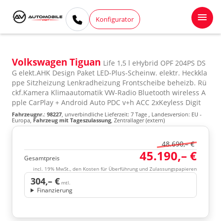
Konfigurator
Volkswagen Tiguan
Life 1,5 l eHybrid OPF 204PS DS
G elekt.AHK Design Paket LED-Plus-Scheinw. elektr. Heckkla
ppe Sitzheizung Lenkradheizung Frontscheibe beheizb. Rü
ckf.Kamera Klimaautomatik VW-Radio Bluetooth wireless A
pple CarPlay + Android Auto PDC v+h ACC 2xKeyless Digit
Fahrzeugnr.
:
98227
, unverbindliche Lieferzeit:
7 Tage
, Landesversion: EU -
Europa,
Fahrzeug mit Tageszulassung
, Zentrallager (extern)
48.690,– €
45.190,– €
Gesamtpreis
incl. 19% MwSt., den Kosten für Überführung und Zulassungspapieren
304,– €
mtl.
Finanzierung