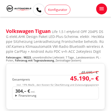
Konfigurator
Volkswagen Tiguan
Life 1,5 l eHybrid OPF 204PS DS
G elekt.AHK Design Paket LED-Plus-Scheinw. elektr. Heckkla
ppe Sitzheizung Lenkradheizung Frontscheibe beheizb. Rü
ckf.Kamera Klimaautomatik VW-Radio Bluetooth wireless A
pple CarPlay + Android Auto PDC v+h ACC 2xKeyless Digit
Fahrzeugnr.
:
98223
, unverbindliche Lieferzeit:
7 Tage
, Landesversion: PL -
Polen,
Fahrzeug mit Tageszulassung
, Zentrallager (extern)
48.690,– €
45.190,– €
Gesamtpreis
incl. 19% MwSt., den Kosten für Überführung und Zulassungspapieren
304,– €
mtl.
Finanzierung