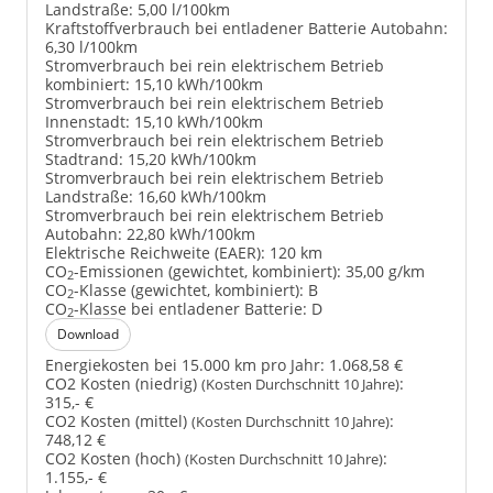
Landstraße:
5,00 l/100km
Kraftstoffverbrauch bei entladener Batterie Autobahn:
6,30 l/100km
Stromverbrauch bei rein elektrischem Betrieb
kombiniert:
15,10 kWh/100km
Stromverbrauch bei rein elektrischem Betrieb
Innenstadt:
15,10 kWh/100km
Stromverbrauch bei rein elektrischem Betrieb
Stadtrand:
15,20 kWh/100km
Stromverbrauch bei rein elektrischem Betrieb
Landstraße:
16,60 kWh/100km
Stromverbrauch bei rein elektrischem Betrieb
Autobahn:
22,80 kWh/100km
Elektrische Reichweite (EAER):
120 km
CO
-Emissionen (gewichtet, kombiniert):
35,00 g/km
2
CO
-Klasse (gewichtet, kombiniert):
B
2
CO
-Klasse bei entladener Batterie:
D
2
Download
Energiekosten bei 15.000 km pro Jahr:
1.068,58 €
CO2 Kosten (niedrig)
:
(Kosten Durchschnitt 10 Jahre)
315,- €
CO2 Kosten (mittel)
:
(Kosten Durchschnitt 10 Jahre)
748,12 €
CO2 Kosten (hoch)
:
(Kosten Durchschnitt 10 Jahre)
1.155,- €