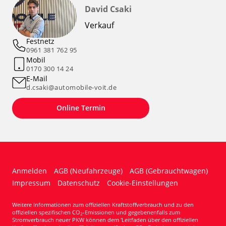
David Csaki
Verkauf
Festnetz
0961 381 762 95
Mobil
0170 300 14 24
E-Mail
d.csaki@automobile-voit.de
Online Termin
Anmelden
AGB (Neufahrzeuge)
AGB (Gebrauchtwagen)
Impressum
Datenschutz
Cookie-Einstellungen
Weitere Informationen zum offiziellen Kraftstoffverbrauch und zu den
offiziellen spezifischen CO
-Emissionen und gegebenenfalls zum
2
Stromverbrauch neuer PKW können dem 'Leitfaden über den offiziellen