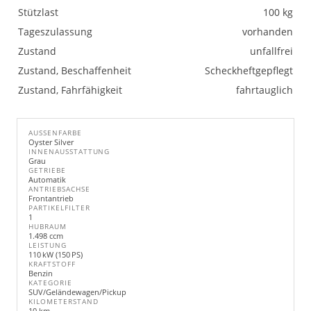
Stützlast
100 kg
Tageszulassung
vorhanden
Zustand
unfallfrei
Zustand, Beschaffenheit
Scheckheftgepflegt
Zustand, Fahrfähigkeit
fahrtauglich
AUSSENFARBE
Oyster Silver
INNENAUSSTATTUNG
Grau
GETRIEBE
Automatik
ANTRIEBSACHSE
Frontantrieb
PARTIKELFILTER
1
HUBRAUM
1.498 ccm
LEISTUNG
110 kW (150 PS)
KRAFTSTOFF
Benzin
KATEGORIE
SUV/Geländewagen/Pickup
KILOMETERSTAND
10 km