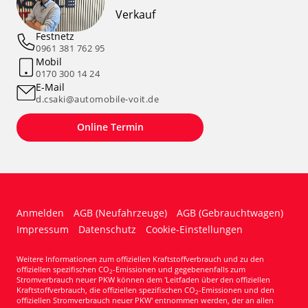
Verkauf
Festnetz
0961 381 762 95
Mobil
0170 300 14 24
E-Mail
d.csaki@automobile-voit.de
Online Termin
Anmelden
AGB (Neufahrzeuge)
AGB (Gebrauchtwagen)
Impressum
Datenschutz
Cookie-Einstellungen
Weitere Informationen zum offiziellen Kraftstoffverbrauch und zu den
offiziellen spezifischen CO
-Emissionen und gegebenenfalls zum
2
Stromverbrauch neuer PKW können dem 'Leitfaden über den offiziellen
Kraftstoffverbrauch, die offiziellen spezifischen CO
-Emissionen und den
2
offiziellen Stromverbrauch neuer PKW' entnommen werden, der an allen