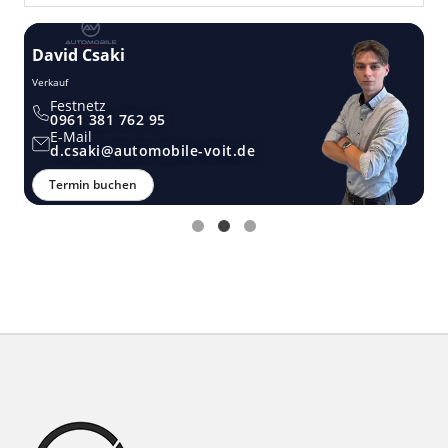
David Csaki
T
Verkauf
Ver
Festnetz
0961 381 762 95
E-Mail
d.csaki@automobile-voit.de
Termin buchen