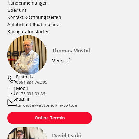
Kundenmeinungen
Über uns
Kontakt & Öffnungszeiten
Anfahrt mit Routenplaner
Konfigurator starten
Thomas Möstel
Verkauf
Festnetz
0961 381 762 95
Mobil
0175 991 93 86
E-Mail
t.moestel@automobile-voit.de
Online Termin
David Csaki