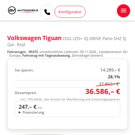
Konfigurator
Volkswagen Tiguan
DSG LED+ IQ.DRIVE Pano SHZ 5J
Gar. Keyl
Fahrzeugnr.
:
95373
, unverbindliche Lieferzeit:
09.11.2026
, Landesversion: EU
- Europa,
Fahrzeug mit Tageszulassung
, Zentrallager (extern)
14.289,– €
Sie sparen:
28,1%
37.862,– €
36.586,– €
Gesamtpreis
incl. 19% MwSt., den Kosten für Überführung und Zulassungspapieren
247,– €
mtl.
Finanzierung