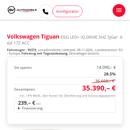
Konfigurator
Volkswagen Tiguan
DSG LED+ IQ.DRIVE SHZ 5JGar. K
eyl 17Z ACC
Fahrzeugnr.
:
95372
, unverbindliche Lieferzeit:
09.11.2026
, Landesversion: EU
- Europa,
Fahrzeug mit Tageszulassung
, Zentrallager (extern)
14.090,– €
Sie sparen:
28,5%
36.668,– €
35.390,– €
Gesamtpreis
incl. 19% MwSt., den Kosten für Überführung und Zulassungspapieren
239,– €
mtl.
Finanzierung