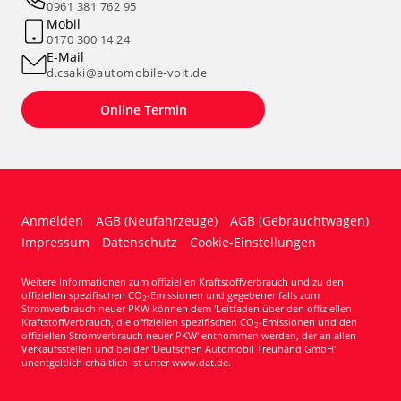
0961 381 762 95
Mobil
0170 300 14 24
E-Mail
d.csaki@automobile-voit.de
Online Termin
Anmelden
AGB (Neufahrzeuge)
AGB (Gebrauchtwagen)
Impressum
Datenschutz
Cookie-Einstellungen
Weitere Informationen zum offiziellen Kraftstoffverbrauch und zu den
offiziellen spezifischen CO
-Emissionen und gegebenenfalls zum
2
Stromverbrauch neuer PKW können dem 'Leitfaden über den offiziellen
Kraftstoffverbrauch, die offiziellen spezifischen CO
-Emissionen und den
2
offiziellen Stromverbrauch neuer PKW' entnommen werden, der an allen
Verkaufsstellen und bei der 'Deutschen Automobil Treuhand GmbH'
unentgeltlich erhältlich ist unter www.dat.de.