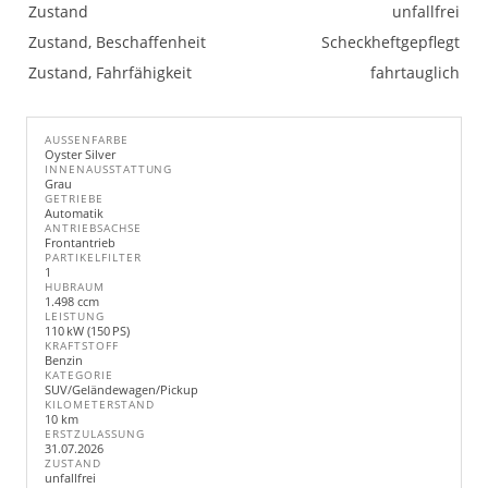
Zustand
unfallfrei
Zustand, Beschaffenheit
Scheckheftgepflegt
Zustand, Fahrfähigkeit
fahrtauglich
AUSSENFARBE
Oyster Silver
INNENAUSSTATTUNG
Grau
GETRIEBE
Automatik
ANTRIEBSACHSE
Frontantrieb
PARTIKELFILTER
1
HUBRAUM
1.498 ccm
LEISTUNG
110 kW (150 PS)
KRAFTSTOFF
Benzin
KATEGORIE
SUV/Geländewagen/Pickup
KILOMETERSTAND
10 km
ERSTZULASSUNG
31.07.2026
ZUSTAND
unfallfrei