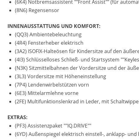
(6K4) Notbremsassistent ""Front Assist"" (für autom
(8N6) Regensensor
INNENAUSSTATTUNG UND KOMFORT:
(QQ3) Ambientebeleuchtung
(4R4) Fensterheber elektrisch
(3A2) ISOFIX-Halteösen für Kindersitze auf den äußere
(4I3) Schlüsselloses Schließ- und Startsystem ""Keyl
(N3K) Sitzmittelbahnen der Vordersitze und der äußere
(3L3) Vordersitze mit Höheneinstellung
(7P4) Lendenwirbelstützen vorn
(6E3) Mittelarmlehne vorne
(2FE) Multifunktionslenkrad in Leder, mit Schaltwipp
EXTRAS:
(PF3) Assistenzpaket ""IQ.DRIVE""
(6YD) Außenspiegel elektrisch einstell-, anklapp- un