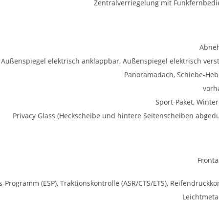
Zentralverriegelung mit Funkfernbed
Abne
Außenspiegel elektrisch anklappbar, Außenspiegel elektrisch verst
Panoramadach, Schiebe-He
vorh
Sport-Paket, Winter
Privacy Glass (Heckscheibe und hintere Seitenscheiben abgedu
Fronta
ts-Programm (ESP), Traktionskontrolle (ASR/CTS/ETS), Reifendruckkon
Leichtmetal