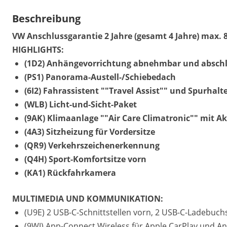
Beschreibung
VW Anschlussgarantie 2 Jahre (gesamt 4 Jahre) max. 
HIGHLIGHTS:
(1D2) Anhängevorrichtung abnehmbar und abschl
(PS1) Panorama-Austell-/Schiebedach
(6I2) Fahrassistent ""Travel Assist"" und Spurhalt
(WLB) Licht-und-Sicht-Paket
(9AK) Klimaanlage ""Air Care Climatronic"" mit A
(4A3) Sitzheizung für Vordersitze
(QR9) Verkehrszeichenerkennung
(Q4H) Sport-Komfortsitze vorn
(KA1) Rückfahrkamera
MULTIMEDIA UND KOMMUNIKATION:
(U9E) 2 USB-C-Schnittstellen vorn, 2 USB-C-Ladebuchs
(9WJ) App-Connect Wireless für Apple CarPlay und A