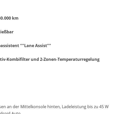
80.000 km
Matthias Voit
ießbar
Geschäftsführung / Inhaber
Festnetz
eassistent ""Lane Assist""
0961 381 762
E-Mail
ktiv-Kombifilter und 2-Zonen-Temperaturregelung
m.voit@automobile-v
Termin buchen
en an der Mittelkonsole hinten, Ladeleistung bis zu 45 W
ndroid Auto