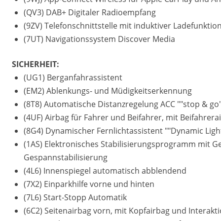
(QV3) DAB+ Digitaler Radioempfang
(9ZV) Telefonschnittstelle mit induktiver Ladefunktio
(7UT) Navigationssystem Discover Media
SICHERHEIT:
(UG1) Berganfahrassistent
(EM2) Ablenkungs- und Müdigkeitserkennung
(8T8) Automatische Distanzregelung ACC ""stop & go
(4UF) Airbag für Fahrer und Beifahrer, mit Beifahrer
(8G4) Dynamischer Fernlichtassistent ""Dynamic Light
(1AS) Elektronisches Stabilisierungsprogramm mit G
Gespannstabilisierung
(4L6) Innenspiegel automatisch abblendend
(7X2) Einparkhilfe vorne und hinten
(7L6) Start-Stopp Automatik
(6C2) Seitenairbag vorn, mit Kopfairbag und Interakt