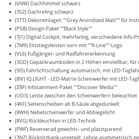
(6NW) Dachhimmel schwarz
(3S2) Dachreling schwarz
(5TT) Dekoreinlagen ""Grey Anondized Matt"" für In
(PSB) Design-Paket ""Black Style""
(7J1) Digital Cockpit, mehrfarbig, verschiedene Info-P
(7M9) Einstiegsleisten vorn mit ""R-Line""-Logo
(VL6) Fußgänger- und Radfahrererkennung
(3GD) Gepäckraumboden in 2 Höhen einstellbar, für
(9I5) Fahrlichtschaltung automatisch, mit LED-Tagfa
(8IV) IQ.LIGHT - LED-Matrix-Scheinwerfer mit LED-Tagf
(ZBF) Infotainment-Paket ""Discover Media""
(UD3) Leiste zwischen den Scheinwerfern beleuchtet
(4KF) Seitenscheiben ab B-Säule abgedunkelt
(8WH) Nebelscheinwerfer und Abbiegelicht
(8VG) Rückleuchten in LED-Technik
(PWF) Reserverad gewichts- und platzsparend
(3NZ) Rücksitzbank ungeteilt, Lehne asymmetrisch ge