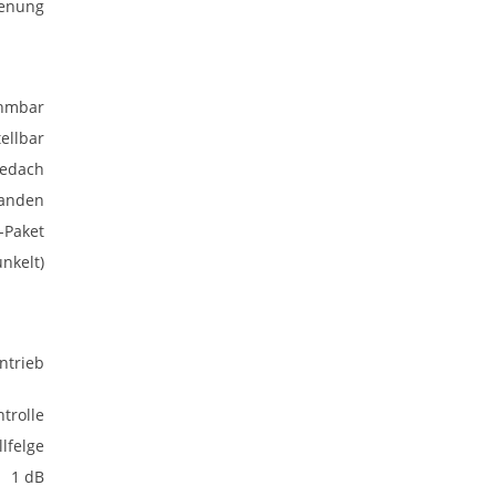
ienung
hmbar
ellbar
bedach
anden
-Paket
nkelt)
ntrieb
trolle
lfelge
1 dB