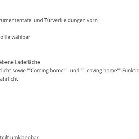
strumententafel und Türverkleidungen vorn
rofile wählbar
 ebene Ladefläche
hrlicht sowie ""Coming home""- und ""Leaving home""-Funkti
ahrlicht
teilt umklappbar