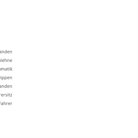
anden
mlehne
omatik
wippen
anden
rersitz
Fahrer