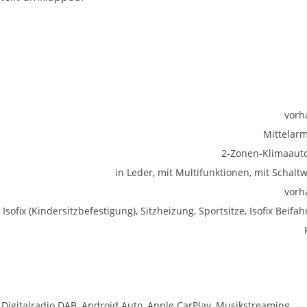
vorh
Mittelar
2-Zonen-Klimaaut
in Leder, mit Multifunktionen, mit Schalt
vorh
Isofix (Kindersitzbefestigung), Sitzheizung, Sportsitze, Isofix Beifah
, Digitalradio DAB, Android Auto, Apple CarPlay, Musikstreaming