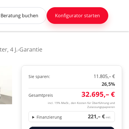
Beratung buchen
Konfigurator starten
er, 4 J.-Garantie
11.805,– €
Sie sparen:
26,5%
32.695,– €
Gesamtpreis
incl. 19% MwSt., den Kosten für Überführung und
Zulassungspapieren
221,– €
Finanzierung
mtl.