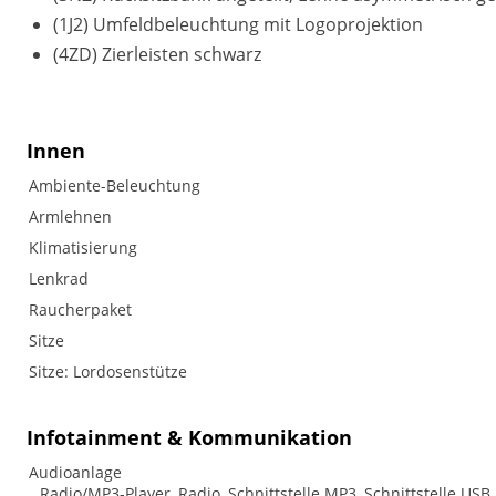
(1J2) Umfeldbeleuchtung mit Logoprojektion
(4ZD) Zierleisten schwarz
Innen
Ambiente-Beleuchtung
Armlehnen
Klimatisierung
Lenkrad
Raucherpaket
Sitze
Sitze: Lordosenstütze
Infotainment & Kommunikation
Audioanlage
Radio/MP3-Player, Radio, Schnittstelle MP3, Schnittstelle USB