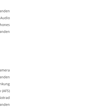
anden
 Audio
phones
anden
kamera
anden
enkung
v (AFS)
Notrad
anden