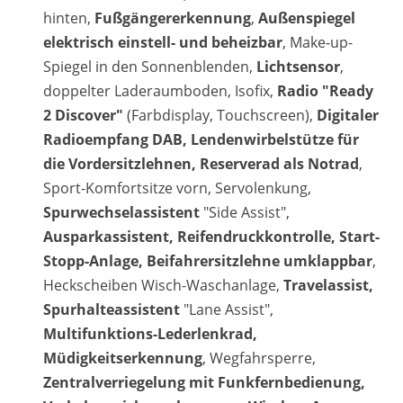
hinten,
Fußgängererkennung
,
Außenspiegel
elektrisch einstell- und beheizbar
, Make-up-
Spiegel in den Sonnenblenden,
Lichtsensor
,
doppelter Laderaumboden, Isofix,
Radio "Ready
2 Discover"
(Farbdisplay, Touchscreen),
Digitaler
Radioempfang DAB, Lendenwirbelstütze für
die Vordersitzlehnen, Reserverad als Notrad
,
Sport-Komfortsitze vorn, Servolenkung,
Spurwechselassistent
"Side Assist",
Ausparkassistent, Reifendruckkontrolle, Start-
Stopp-Anlage, Beifahrersitzlehne umklappbar
,
Heckscheiben Wisch-Waschanlage,
Travelassist,
Spurhalteassistent
"Lane Assist",
Multifunktions-Lederlenkrad,
Müdigkeitserkennung
, Wegfahrsperre,
Zentralverriegelung mit Funkfernbedienung,