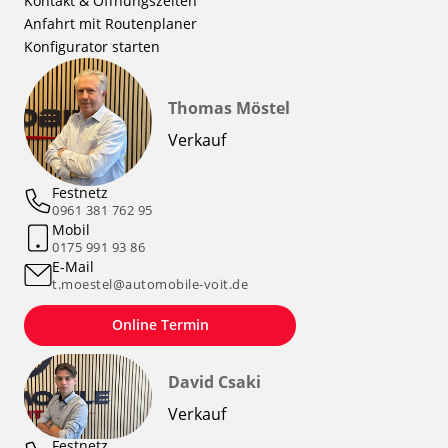
Kontakt & Öffnungszeiten
Anfahrt mit Routenplaner
Konfigurator starten
Thomas Möstel
Verkauf
Festnetz
0961 381 762 95
Mobil
0175 991 93 86
E-Mail
t.moestel@automobile-voit.de
Online Termin
David Csaki
Verkauf
Festnetz