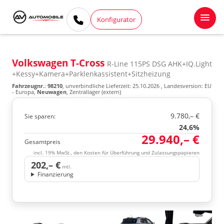
Konfigurator
Volkswagen T-Cross
R-Line 115PS DSG AHK+IQ.Light
+Kessy+Kamera+Parklenkassistent+Sitzheizung
Fahrzeugnr.
:
98210
, unverbindliche Lieferzeit:
25.10.2026
, Landesversion: EU
- Europa,
Neuwagen
, Zentrallager (extern)
9.780,– €
Sie sparen:
24,6%
29.940,– €
Gesamtpreis
incl. 19% MwSt., den Kosten für Überführung und Zulassungspapieren
202,– €
mtl.
Finanzierung