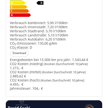
Verbrauch kombiniert:
5,90 l/100km
Verbrauch Innenstadt:
7,20 l/100km
Verbrauch Stadtrand:
5,70 l/100km
Verbrauch Landstraße:
5,10 l/100km
Verbrauch Autobahn:
6,20 l/100km
CO
-Emissionen:
135,00 g/km
2
CO
-Klasse:
D
2
Download
Energiekosten bei 15.000 km pro Jahr:
1.543,44 €
CO2 Kosten (niedrig)
:
(Kosten Durchschnitt 10 Jahre)
1.215,- €
CO2 Kosten (mittel)
:
(Kosten Durchschnitt 10 Jahre)
2.885,62 €
CO2 Kosten (hoch)
:
(Kosten Durchschnitt 10 Jahre)
4.455,- €
Jahressteuer:
104,- €
David Csaki
T