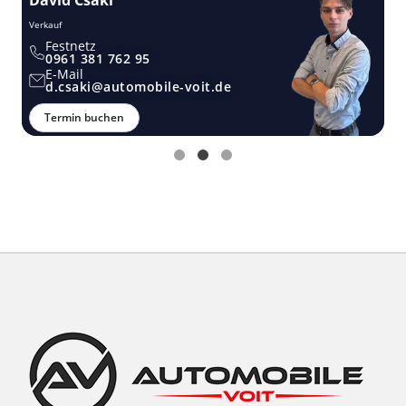
Verkauf
Ver
Festnetz
0961 381 762 95
E-Mail
d.csaki@automobile-voit.de
Termin buchen