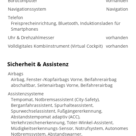
Bordcomputer
vorhanden
Navigationssystem
Navigation
Telefon
Freisprecheinrichtung, Bluetooth, Induktionsladen für
Smartphones
Uhr & Drehzahlmesser
vorhanden
Volldigitales Kombiinstrument (Virtual Cockpit)
vorhanden
Sicherheit & Assistenz
Airbags
Airbag, Fenster-/Kopfairbags Vorne, Beifahrerairbag
abschaltbar, Seitenairbags Vorne, Beifahrerairbag
Assistenzsysteme
Tempomat, Notbremsassistent (City-Safety),
Berganfahrassistent, Spurhalteassistent,
Spurwechselassistent, Fußgängererkennung,
Abstandstempomat adaptiv (ACC),
Verkehrzeichenerkennung, Toter-Winkel-Assistent,
Müdigkeitserkennungs-Sensor, Notrufsystem, Autonomes
Notbremssystem, Abstandswarner,