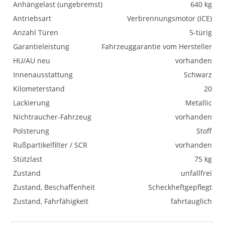
Anhängelast (ungebremst)
640 kg
Antriebsart
Verbrennungsmotor (ICE)
Anzahl Türen
5-türig
Garantieleistung
Fahrzeuggarantie vom Hersteller
HU/AU neu
vorhanden
Innenausstattung
Schwarz
Kilometerstand
20
Lackierung
Metallic
Nichtraucher-Fahrzeug
vorhanden
Polsterung
Stoff
Rußpartikelfilter / SCR
vorhanden
Stützlast
75 kg
Zustand
unfallfrei
Zustand, Beschaffenheit
Scheckheftgepflegt
Zustand, Fahrfähigkeit
fahrtauglich