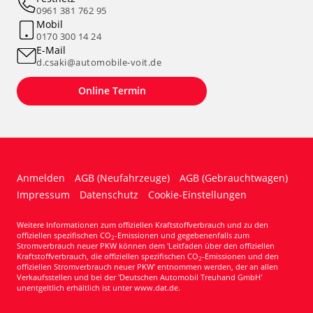
0961 381 762 95
Mobil
0170 300 14 24
E-Mail
d.csaki@automobile-voit.de
Online Termin
Anmelden
AGB (Neufahrzeuge)
AGB (Gebrauchtwagen)
Impressum
Datenschutz
Cookie-Einstellungen
Weitere Informationen zum offiziellen Kraftstoffverbrauch und zu den
offiziellen spezifischen CO
-Emissionen und gegebenenfalls zum
2
Stromverbrauch neuer PKW können dem 'Leitfaden über den offiziellen
Kraftstoffverbrauch, die offiziellen spezifischen CO
-Emissionen und den
2
offiziellen Stromverbrauch neuer PKW' entnommen werden, der an allen
Verkaufsstellen und bei der 'Deutschen Automobil Treuhand GmbH'
unentgeltlich erhältlich ist unter www.dat.de.