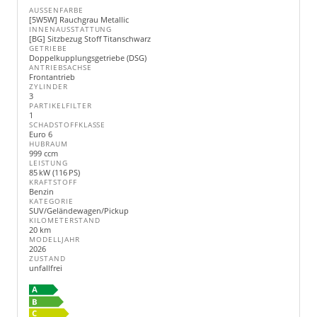
AUSSENFARBE
[5W5W] Rauchgrau Metallic
INNENAUSSTATTUNG
[BG] Sitzbezug Stoff Titanschwarz
GETRIEBE
Doppelkupplungsgetriebe (DSG)
ANTRIEBSACHSE
Frontantrieb
ZYLINDER
3
PARTIKELFILTER
1
SCHADSTOFFKLASSE
Euro 6
HUBRAUM
999 ccm
LEISTUNG
85 kW (116 PS)
KRAFTSTOFF
Benzin
KATEGORIE
SUV/Geländewagen/Pickup
KILOMETERSTAND
20 km
MODELLJAHR
2026
ZUSTAND
unfallfrei