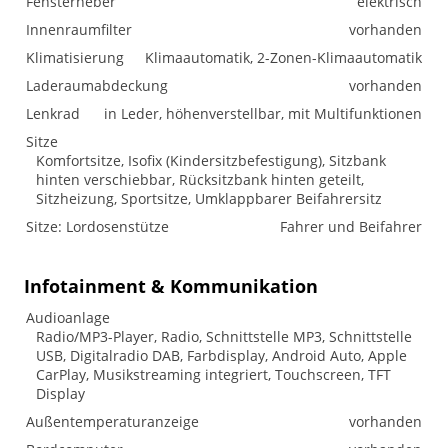
Fensterheber
elektrisch
Innenraumfilter
vorhanden
Klimatisierung
Klimaautomatik, 2-Zonen-Klimaautomatik
Laderaumabdeckung
vorhanden
Lenkrad
in Leder, höhenverstellbar, mit Multifunktionen
Sitze
Komfortsitze, Isofix (Kindersitzbefestigung), Sitzbank
hinten verschiebbar, Rücksitzbank hinten geteilt,
Sitzheizung, Sportsitze, Umklappbarer Beifahrersitz
Sitze: Lordosenstütze
Fahrer und Beifahrer
Infotainment & Kommunikation
Audioanlage
Radio/MP3-Player, Radio, Schnittstelle MP3, Schnittstelle
USB, Digitalradio DAB, Farbdisplay, Android Auto, Apple
CarPlay, Musikstreaming integriert, Touchscreen, TFT
Display
Außentemperaturanzeige
vorhanden