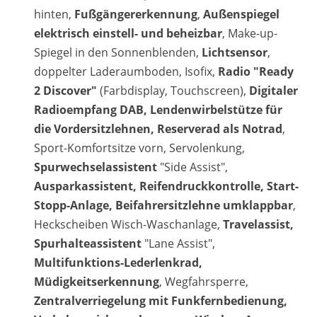
hinten,
Fußgängererkennung
,
Außenspiegel
elektrisch einstell- und beheizbar
, Make-up-
Spiegel in den Sonnenblenden,
Lichtsensor
,
doppelter Laderaumboden, Isofix,
Radio "Ready
2 Discover"
(Farbdisplay, Touchscreen),
Digitaler
Radioempfang DAB, Lendenwirbelstütze für
die Vordersitzlehnen, Reserverad als Notrad
,
Sport-Komfortsitze vorn, Servolenkung,
Spurwechselassistent
"Side Assist",
Ausparkassistent, Reifendruckkontrolle, Start-
Stopp-Anlage, Beifahrersitzlehne umklappbar
,
Heckscheiben Wisch-Waschanlage,
Travelassist,
Spurhalteassistent
"Lane Assist",
Multifunktions-Lederlenkrad,
Müdigkeitserkennung
, Wegfahrsperre,
Zentralverriegelung mit Funkfernbedienung,