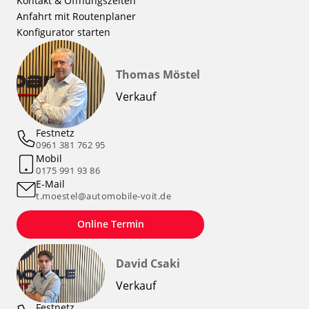
Kontakt & Öffnungszeiten
Anfahrt mit Routenplaner
Konfigurator starten
Thomas Möstel
Verkauf
Festnetz
0961 381 762 95
Mobil
0175 991 93 86
E-Mail
t.moestel@automobile-voit.de
Online Termin
David Csaki
Verkauf
Festnetz