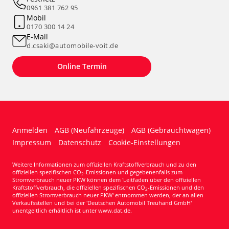
0961 381 762 95
Mobil
0170 300 14 24
E-Mail
d.csaki@automobile-voit.de
Online Termin
Anmelden
AGB (Neufahrzeuge)
AGB (Gebrauchtwagen)
Impressum
Datenschutz
Cookie-Einstellungen
Weitere Informationen zum offiziellen Kraftstoffverbrauch und zu den
offiziellen spezifischen CO
-Emissionen und gegebenenfalls zum
2
Stromverbrauch neuer PKW können dem 'Leitfaden über den offiziellen
Kraftstoffverbrauch, die offiziellen spezifischen CO
-Emissionen und den
2
offiziellen Stromverbrauch neuer PKW' entnommen werden, der an allen
Verkaufsstellen und bei der 'Deutschen Automobil Treuhand GmbH'
unentgeltlich erhältlich ist unter www.dat.de.