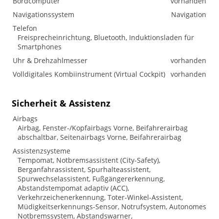
Bordcomputer
vorhanden
Navigationssystem
Navigation
Telefon
Freisprecheinrichtung, Bluetooth, Induktionsladen für
Smartphones
Uhr & Drehzahlmesser
vorhanden
Volldigitales Kombiinstrument (Virtual Cockpit)
vorhanden
Sicherheit & Assistenz
Airbags
Airbag, Fenster-/Kopfairbags Vorne, Beifahrerairbag
abschaltbar, Seitenairbags Vorne, Beifahrerairbag
Assistenzsysteme
Tempomat, Notbremsassistent (City-Safety),
Berganfahrassistent, Spurhalteassistent,
Spurwechselassistent, Fußgängererkennung,
Abstandstempomat adaptiv (ACC),
Verkehrzeichenerkennung, Toter-Winkel-Assistent,
Müdigkeitserkennungs-Sensor, Notrufsystem, Autonomes
Notbremssystem, Abstandswarner,