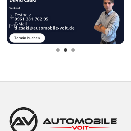
Verkauf
Ver
Festnetz
0961 381 762 95
E-Mail
d.csaki@automobile-voit.de
Termin buchen