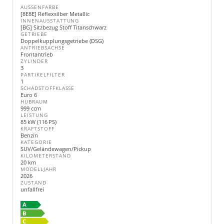
AUSSENFARBE
[8E8E] Reflexsilber Metallic
INNENAUSSTATTUNG
[BG] Sitzbezug Stoff Titanschwarz
GETRIEBE
Doppelkupplungsgetriebe (DSG)
ANTRIEBSACHSE
Frontantrieb
ZYLINDER
3
PARTIKELFILTER
1
SCHADSTOFFKLASSE
Euro 6
HUBRAUM
999 ccm
LEISTUNG
85 kW (116 PS)
KRAFTSTOFF
Benzin
KATEGORIE
SUV/Geländewagen/Pickup
KILOMETERSTAND
20 km
MODELLJAHR
2026
ZUSTAND
unfallfrei