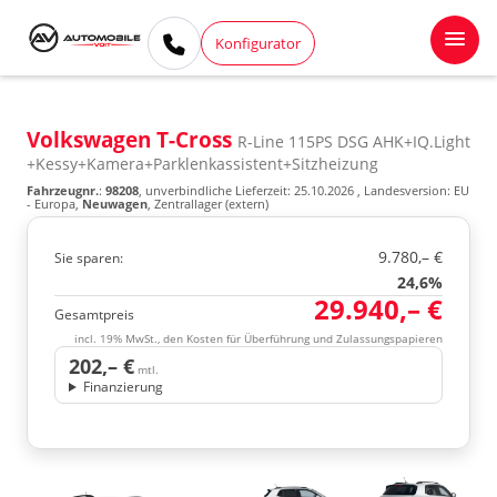
Konfigurator
Volkswagen T-Cross
R-Line 115PS DSG AHK+IQ.Light
+Kessy+Kamera+Parklenkassistent+Sitzheizung
Fahrzeugnr.
:
98208
, unverbindliche Lieferzeit:
25.10.2026
, Landesversion: EU
- Europa,
Neuwagen
, Zentrallager (extern)
9.780,– €
Sie sparen:
24,6%
29.940,– €
Gesamtpreis
incl. 19% MwSt., den Kosten für Überführung und Zulassungspapieren
202,– €
mtl.
Finanzierung