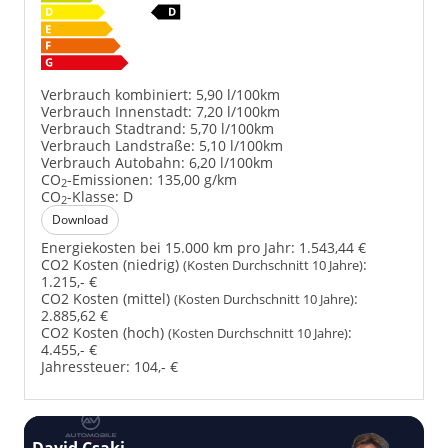
Verbrauch kombiniert:
5,90 l/100km
Verbrauch Innenstadt:
7,20 l/100km
Verbrauch Stadtrand:
5,70 l/100km
Verbrauch Landstraße:
5,10 l/100km
Verbrauch Autobahn:
6,20 l/100km
CO
-Emissionen:
135,00 g/km
2
CO
-Klasse:
D
2
Download
Energiekosten bei 15.000 km pro Jahr:
1.543,44 €
CO2 Kosten (niedrig)
:
(Kosten Durchschnitt 10 Jahre)
1.215,- €
CO2 Kosten (mittel)
:
(Kosten Durchschnitt 10 Jahre)
2.885,62 €
CO2 Kosten (hoch)
:
(Kosten Durchschnitt 10 Jahre)
4.455,- €
Jahressteuer:
104,- €
David Csaki
T