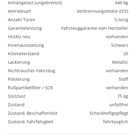
Anhängelast (ungebremst)
640 kg
Antriebsart
Verbrennungsmotor (ICE)
Anzahl Türen
5-türig
Garantieleistung
Fahrzeuggarantie vom Hersteller
HU/AU neu
vorhanden
Innenausstattung
Schwarz
Kilometerstand
20
Lackierung
Metallic
Nichtraucher-Fahrzeug
vorhanden
Polsterung
Stoff
Rußpartikelfilter / SCR
vorhanden
Stützlast
75 kg
Zustand
unfallfrei
Zustand, Beschaffenheit
Scheckheftgepflegt
Zustand, Fahrfähigkeit
fahrtauglich