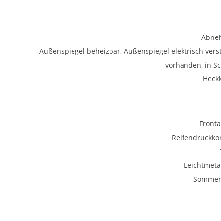
Abne
Außenspiegel beheizbar, Außenspiegel elektrisch verst
vorhanden, in S
Heck
Fronta
Reifendruckkon
Leichtmetal
Sommerr