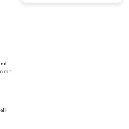
und
rn mit
ell-