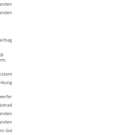
anden
anden
airbag
g,
em,
istent
enkung
nwerfer
Notrad
anden
anden
ss Go)