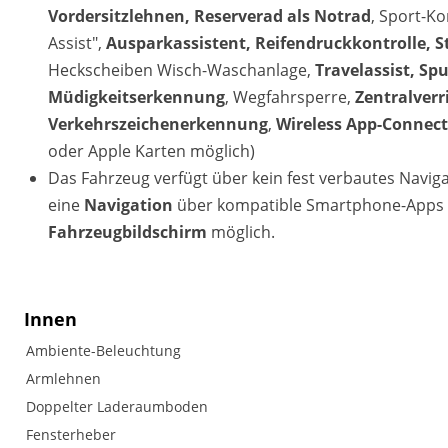
Vordersitzlehnen, Reserverad als Notrad
, Sport-K
Assist",
Ausparkassistent, Reifendruckkontrolle, S
Heckscheiben Wisch-Waschanlage,
Travelassist, Sp
Müdigkeitserkennung
, Wegfahrsperre,
Zentralver
Verkehrszeichenerkennung
,
Wireless App-Connec
oder Apple Karten möglich)
Das Fahrzeug verfügt über kein fest verbautes Navi
eine
Navigation
über kompatible Smartphone-Apps (
Fahrzeugbildschirm
möglich.
Innen
Ambiente-Beleuchtung
Armlehnen
Doppelter Laderaumboden
Fensterheber