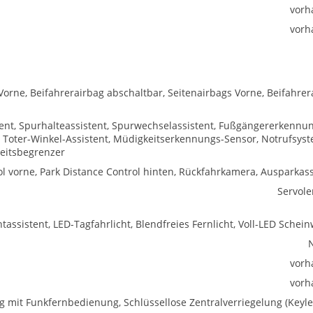
vorh
vorh
Vorne, Beifahrerairbag abschaltbar, Seitenairbags Vorne, Beifahrer
tent, Spurhalteassistent, Spurwechselassistent, Fußgängererkennun
Toter-Winkel-Assistent, Müdigkeitserkennungs-Sensor, Notrufsyst
eitsbegrenzer
l vorne, Park Distance Control hinten, Rückfahrkamera, Ausparkass
Servol
htassistent, LED-Tagfahrlicht, Blendfreies Fernlicht, Voll-LED Schei
vorh
vorh
ng mit Funkfernbedienung, Schlüssellose Zentralverriegelung (Keyle