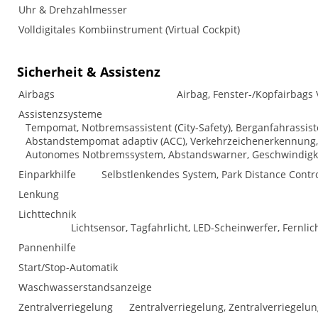
Uhr & Drehzahlmesser
Volldigitales Kombiinstrument (Virtual Cockpit)
Sicherheit & Assistenz
Airbags
Airbag, Fenster-/Kopfairbags 
Assistenzsysteme
Tempomat, Notbremsassistent (City-Safety), Berganfahrassis
Abstandstempomat adaptiv (ACC), Verkehrzeichenerkennung, 
Autonomes Notbremssystem, Abstandswarner, Geschwindigk
Einparkhilfe
Selbstlenkendes System, Park Distance Contro
Lenkung
Lichttechnik
Lichtsensor, Tagfahrlicht, LED-Scheinwerfer, Fernlic
Pannenhilfe
Start/Stop-Automatik
Waschwasserstandsanzeige
Zentralverriegelung
Zentralverriegelung, Zentralverriegelu