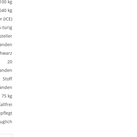
100 kg
640 kg
 (ICE)
5-türig
teller
anden
hwarz
20
anden
Stoff
anden
75 kg
allfrei
pflegt
uglich