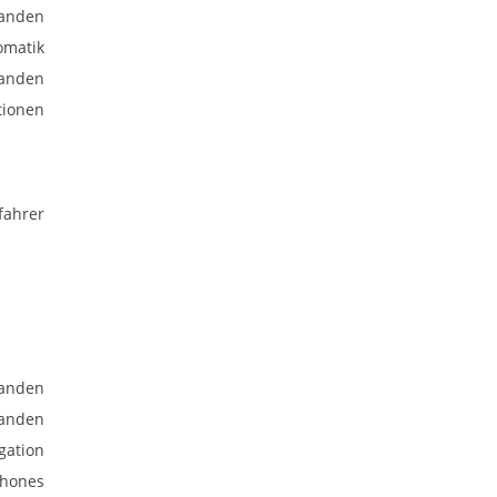
anden
omatik
anden
tionen
fahrer
anden
anden
gation
phones