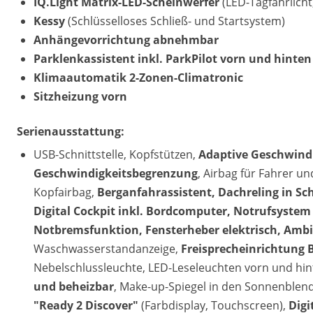
IQ.Light Matrix-LED-Scheinwerfer
(LED-Tagfahrlicht
Kessy
(Schlüsselloses Schließ- und Startsystem)
Anhängevorrichtung abnehmbar
Parklenkassistent inkl. ParkPilot vorn und hinten
Klimaautomatik 2-Zonen-Climatronic
Sitzheizung vorn
Serienausstattung:
USB-Schnittstelle, Kopfstützen,
Adaptive Geschwindi
Geschwindigkeitsbegrenzung
, Airbag für Fahrer un
Kopfairbag,
Berganfahrassistent, Dachreling in S
Digital Cockpit inkl. Bordcomputer, Notrufsystem 
Notbremsfunktion, Fensterheber elektrisch, Amb
Waschwasserstandanzeige,
Freisprecheinrichtung 
Nebelschlussleuchte, LED-Leseleuchten vorn und hin
und beheizbar
, Make-up-Spiegel in den Sonnenblen
"Ready 2 Discover"
(Farbdisplay, Touchscreen),
Digi