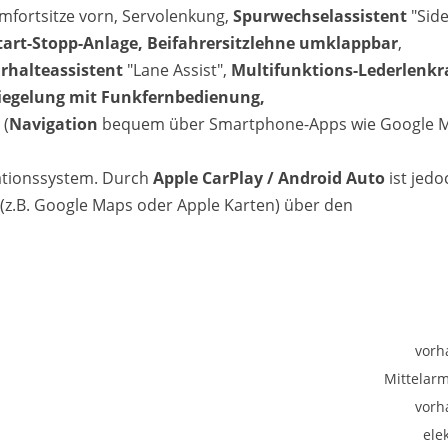
omfortsitze vorn, Servolenkung,
Spurwechselassistent
"Sid
tart-Stopp-Anlage, Beifahrersitzlehne umklappbar
,
urhalteassistent
"Lane Assist",
Multifunktions-Lederlenkr
riegelung mit Funkfernbedienung,
t
(
Navigation
bequem über Smartphone-Apps wie Google 
gationssystem. Durch
Apple CarPlay / Android Auto
ist jedo
z.B. Google Maps oder Apple Karten) über den
vorh
Mittelar
vorh
ele