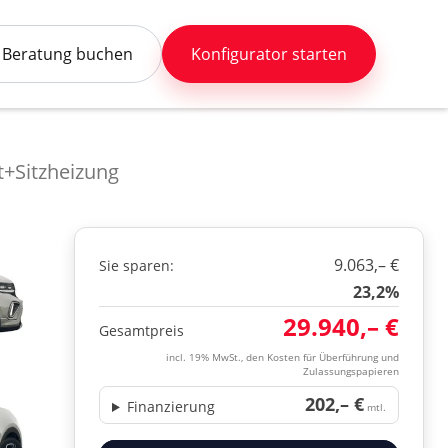
Beratung buchen
Konfigurator starten
+Sitzheizung
9.063,– €
Sie sparen:
23,2%
29.940,– €
Gesamtpreis
incl. 19% MwSt., den Kosten für Überführung und
Zulassungspapieren
202,– €
Finanzierung
mtl.