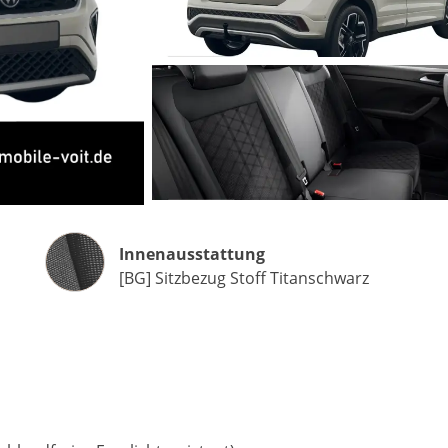
Matthias Voit
Geschäftsführung / Inhaber
Festnetz
0961 381 762
E-Mail
m.voit@automobile-v
Innenausstattung
Innenausstattung
[BG] Sitzbezug Stoff Titanschwarz
Termin buchen