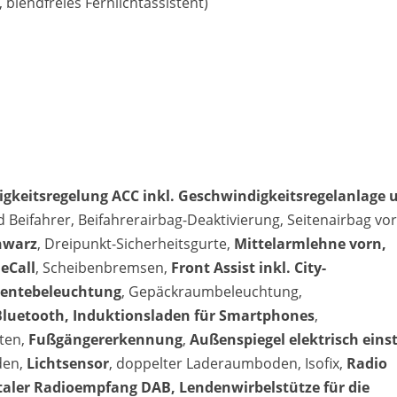
, blendfreies Fernlichtassistent)
gkeitsregelung ACC inkl. Geschwindigkeitsregelanlage 
d Beifahrer, Beifahrerairbag-Deaktivierung, Seitenairbag vo
chwarz
, Dreipunkt-Sicherheitsgurte,
Mittelarmlehne vorn,
eCall
, Scheibenbremsen,
Front Assist inkl. City-
ientebeleuchtung
, Gepäckraumbeleuchtung,
Bluetooth, Induktionsladen für Smartphones
,
ten,
Fußgängererkennung
,
Außenspiegel elektrisch einst
den,
Lichtsensor
, doppelter Laderaumboden, Isofix,
Radio
taler Radioempfang DAB, Lendenwirbelstütze für die