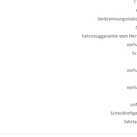
1
Verbrennungsmotor
Fahrzeuggarantie vom Hers
vorh
Sc
vorh
vorh
unf
Scheckheftge
fahrta