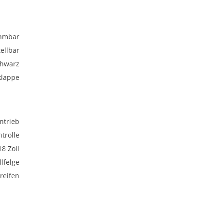
hmbar
ellbar
chwarz
klappe
ntrieb
trolle
18 Zoll
lfelge
eifen