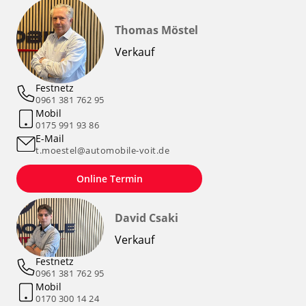
Thomas Möstel
Verkauf
Festnetz
0961 381 762 95
Mobil
0175 991 93 86
E-Mail
t.moestel@automobile-voit.de
Online Termin
David Csaki
Verkauf
Festnetz
0961 381 762 95
Mobil
0170 300 14 24