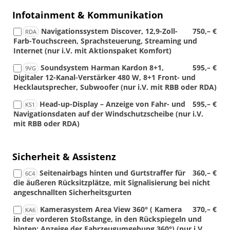
Infotainment & Kommunikation
Navigationssystem Discover, 12,9-Zoll-
750,– €
RDA
Farb-Touchscreen, Sprachsteuerung, Streaming und
Internet (nur i.V. mit Aktionspaket Komfort)
Soundsystem Harman Kardon 8+1,
595,– €
9VG
Digitaler 12-Kanal-Verstärker 480 W, 8+1 Front- und
Hecklautsprecher, Subwoofer (nur i.V. mit RBB oder RDA)
Head-up-Display – Anzeige von Fahr- und
595,– €
KS1
Navigationsdaten auf der Windschutzscheibe (nur i.V.
mit RBB oder RDA)
Sicherheit & Assistenz
Seitenairbags hinten und Gurtstraffer für
360,– €
6C4
die äußeren Rücksitzplätze, mit Signalisierung bei nicht
angeschnallten Sicherheitsgurten
Kamerasystem Area View 360° ( Kamera
370,– €
KA6
in der vorderen Stoßstange, in den Rückspiegeln und
hinten; Anzeige der Fahrzeugumgebung 360°) (nur i.V.