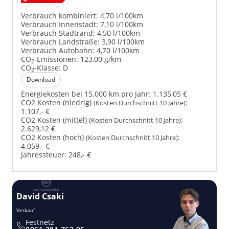
Verbrauch kombiniert:
4,70 l/100km
Verbrauch Innenstadt:
7,10 l/100km
Verbrauch Stadtrand:
4,50 l/100km
Verbrauch Landstraße:
3,90 l/100km
Verbrauch Autobahn:
4,70 l/100km
CO
-Emissionen:
123,00 g/km
2
CO
-Klasse:
D
2
Download
Energiekosten bei 15.000 km pro Jahr:
1.135,05 €
CO2 Kosten (niedrig)
:
(Kosten Durchschnitt 10 Jahre)
1.107,- €
CO2 Kosten (mittel)
:
(Kosten Durchschnitt 10 Jahre)
2.629,12 €
CO2 Kosten (hoch)
:
(Kosten Durchschnitt 10 Jahre)
4.059,- €
Jahressteuer:
248,- €
David Csaki
T
Verkauf
Ver
Festnetz