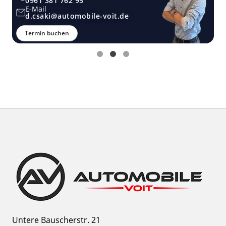
0961 381 762 95
E-Mail
d.csaki@automobile-voit.de
Termin buchen
Untere Bauscherstr. 21