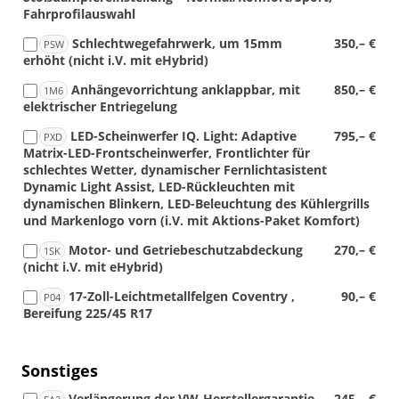
Fahrprofilauswahl
Schlechtwegefahrwerk, um 15mm
350,– €
PSW
erhöht (nicht i.V. mit eHybrid)
Anhängevorrichtung anklappbar, mit
850,– €
1M6
elektrischer Entriegelung
LED-Scheinwerfer IQ. Light: Adaptive
795,– €
PXD
Matrix-LED-Frontscheinwerfer, Frontlichter für
schlechtes Wetter, dynamischer Fernlichtasistent
Dynamic Light Assist, LED-Rückleuchten mit
dynamischen Blinkern, LED-Beleuchtung des Kühlergrills
und Markenlogo vorn (i.V. mit Aktions-Paket Komfort)
Motor- und Getriebeschutzabdeckung
270,– €
1SK
(nicht i.V. mit eHybrid)
17-Zoll-Leichtmetallfelgen Coventry ,
90,– €
P04
Bereifung 225/45 R17
Sonstiges
Verlängerung der VW-Herstellergarantie
245,– €