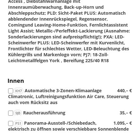
Access , Diebstahlwarnanlage mit
Innenraumüberwachung, Back-up-Horn und
Abschleppschutz; PLD: Sicht-Paket PLUS: Automatisch
abblendender Innenrückspiegel, Regensensor,
Comingund Leaving-Home-Funktion, Fernlichtassistent
Light Assist; Metallic-/Perleffekt-Lackierung (Ausnahme:
Sonderlackierungen sind aufpreispflichtig!); PXA: LED-
Scheinwerfer PLUS: LED-Scheinwerfer mit Kurvenlicht,
Frontlichter für schlechtes Wetter, LED-Beleuchtung des
Kühlergrills und Markenlogo vorn; PJ7: 18-Zoll-
Leichtmetallfelgen York , Bereifung 225/40 R18
Innen
Automatische 3-Zonen-Klimaanlage
440,– €
KH7
Climatronic, Luftreinigungsfunktion Air Care, Steuerung
auch vom Rücksitz aus
Raucherausführung
35,– €
9JB
Panorama-Ausstell-/Schiebedach,
1.095,– €
PS1
elektrisch zu öffnen sowie verschiebbare Sonnenblende