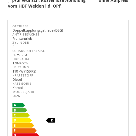
Auf Wunsch: kostenlose Abholung
ohne Aufpreis
vom HBF Weiden i.d. OPf.
GETRIEBE
Doppelkupplungsgetriebe (DSG)
ANTRIEBSACHSE
Frontantrieb
ZYLINDER
4
SCHADSTOFFKLASSE
Euro 6 EA
HUBRAUM
1.968 ccm
LEISTUNG
110 kW (150 PS)
KRAFTSTOFF
Diesel
KATEGORIE
Kombi
MODELLJAHR
2026