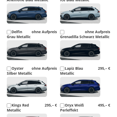
Detail
Detail
Foto
Foto
Delfin
ohne Aufpreis
ohne Aufpreis
Grau Metallic
Grenadilla Schwarz Metallic
Detail
Detail
Foto
Foto
Oyster
ohne Aufpreis
Lapiz Blau
295,– €
Silber Metallic
Metallic
Detail
Detail
Foto
Foto
Kings Red
295,– €
Oryx Weiß
495,– €
Metallic
Perleffekt
Detail
Detail