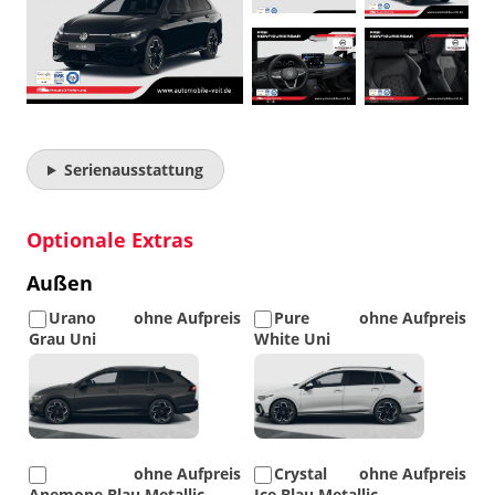
Serienausstattung
Optionale Extras
Außen
Urano
ohne Aufpreis
Pure
ohne Aufpreis
Grau Uni
White Uni
Detail
Detail
Foto
Foto
ohne Aufpreis
Crystal
ohne Aufpreis
Anemone Blau Metallic
Ice Blau Metallic