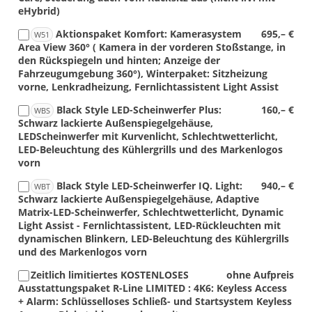
eHybrid)
Aktionspaket Komfort: Kamerasystem
695,– €
W51
Area View 360° ( Kamera in der vorderen Stoßstange, in
den Rückspiegeln und hinten; Anzeige der
Fahrzeugumgebung 360°), Winterpaket: Sitzheizung
vorne, Lenkradheizung, Fernlichtassistent Light Assist
Black Style LED-Scheinwerfer Plus:
160,– €
WBS
Schwarz lackierte Außenspiegelgehäuse,
LEDScheinwerfer mit Kurvenlicht, Schlechtwetterlicht,
LED-Beleuchtung des Kühlergrills und des Markenlogos
vorn
Black Style LED-Scheinwerfer IQ. Light:
940,– €
WBT
Schwarz lackierte Außenspiegelgehäuse, Adaptive
Matrix-LED-Scheinwerfer, Schlechtwetterlicht, Dynamic
Light Assist - Fernlichtassistent, LED-Rückleuchten mit
dynamischen Blinkern, LED-Beleuchtung des Kühlergrills
und des Markenlogos vorn
Zeitlich limitiertes KOSTENLOSES
ohne Aufpreis
Ausstattungspaket R-Line LIMITED : 4K6: Keyless Access
+ Alarm: Schlüsselloses Schließ- und Startsystem Keyless