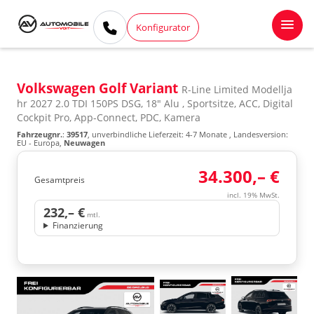
Konfigurator
Volkswagen Golf Variant
R-Line Limited Modellja
hr 2027 2.0 TDI 150PS DSG, 18" Alu , Sportsitze, ACC, Digital
Cockpit Pro, App-Connect, PDC, Kamera
Fahrzeugnr.
:
39517
, unverbindliche Lieferzeit: 4-7 Monate , Landesversion:
EU - Europa,
Neuwagen
34.300,– €
Gesamtpreis
incl. 19% MwSt.
232,– €
mtl.
Finanzierung