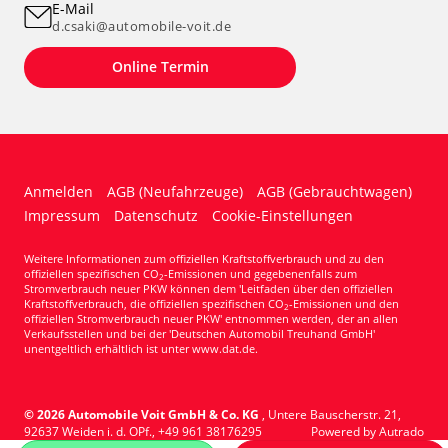
E-Mail
d.csaki@automobile-voit.de
Online Termin
Anmelden
AGB (Neufahrzeuge)
AGB (Gebrauchtwagen)
Impressum
Datenschutz
Cookie-Einstellungen
Weitere Informationen zum offiziellen Kraftstoffverbrauch und zu den
offiziellen spezifischen CO
-Emissionen und gegebenenfalls zum
2
Stromverbrauch neuer PKW können dem 'Leitfaden über den offiziellen
Kraftstoffverbrauch, die offiziellen spezifischen CO
-Emissionen und den
2
offiziellen Stromverbrauch neuer PKW' entnommen werden, der an allen
Verkaufsstellen und bei der 'Deutschen Automobil Treuhand GmbH'
unentgeltlich erhältlich ist unter www.dat.de.
© 2026
Automobile Voit GmbH & Co. KG
,
Untere Bauscherstr. 21
,
92637
Weiden i. d. OPf.,
+49 961 38176295
Powered by Autrado