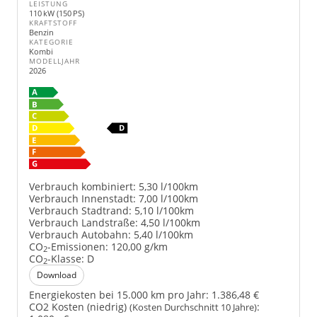
LEISTUNG
110 kW (150 PS)
KRAFTSTOFF
Benzin
KATEGORIE
Kombi
MODELLJAHR
2026
Verbrauch kombiniert:
5,30 l/100km
Verbrauch Innenstadt:
7,00 l/100km
Verbrauch Stadtrand:
5,10 l/100km
Verbrauch Landstraße:
4,50 l/100km
Verbrauch Autobahn:
5,40 l/100km
CO
-Emissionen:
120,00 g/km
2
CO
-Klasse:
D
2
Download
Energiekosten bei 15.000 km pro Jahr:
1.386,48 €
CO2 Kosten (niedrig)
:
(Kosten Durchschnitt 10 Jahre)