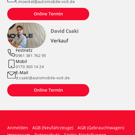
t.moestel@automobile-voit.de
Online Termin
David Csaki
Verkauf
Festnetz
0961 381 762 95
Mobil
0170 300 14 24
E-Mail
d.csaki@automobile-voit.de
Online Termin
Anmelden
AGB (Neufahrzeuge)
AGB (Gebrauchtwagen)
Impressum
Datenschutz
Cookie-Einstellungen