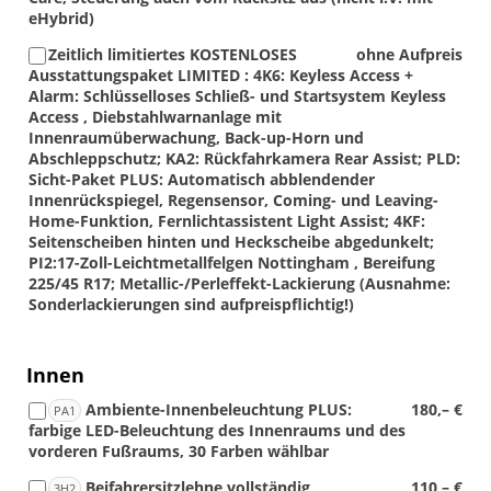
eHybrid)
Zeitlich limitiertes KOSTENLOSES
ohne Aufpreis
Ausstattungspaket LIMITED : 4K6: Keyless Access +
Alarm: Schlüsselloses Schließ- und Startsystem Keyless
Access , Diebstahlwarnanlage mit
Innenraumüberwachung, Back-up-Horn und
Abschleppschutz; KA2: Rückfahrkamera Rear Assist; PLD:
Sicht-Paket PLUS: Automatisch abblendender
Innenrückspiegel, Regensensor, Coming- und Leaving-
Home-Funktion, Fernlichtassistent Light Assist; 4KF:
Seitenscheiben hinten und Heckscheibe abgedunkelt;
PI2:17-Zoll-Leichtmetallfelgen Nottingham , Bereifung
225/45 R17; Metallic-/Perleffekt-Lackierung (Ausnahme:
Sonderlackierungen sind aufpreispflichtig!)
Innen
Ambiente-Innenbeleuchtung PLUS:
180,– €
PA1
farbige LED-Beleuchtung des Innenraums und des
vorderen Fußraums, 30 Farben wählbar
Beifahrersitzlehne vollständig
110,– €
3H2