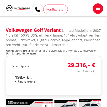
Konfigurator
Volkswagen Golf Variant
Limited Modelljahr 2027
1.5 eTSI 150 PS DSG, el. Heckklappe, 17" Alu , Adaptiver Tem
pomat, Sicht-Paket, Digital Cockpit, App-Connect, Parksenso
ren vo/hi, Rückfahrkamera, Climatronic
Fahrzeugnr.
:
39512
, unverbindliche Lieferzeit: 5-9 Monate , Landesversion:
EU - Europa,
Neuwagen
29.316,– €
Gesamtpreis
incl. 19% MwSt.
198,– €
mtl.
Finanzierung