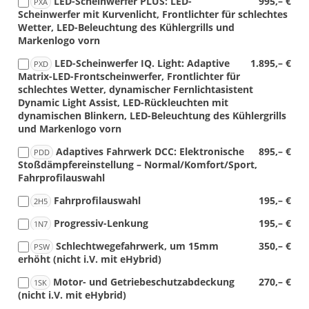
LED-Scheinwerfer PLUS: LED-
995,– €
PXA
Scheinwerfer mit Kurvenlicht, Frontlichter für schlechtes
Wetter, LED-Beleuchtung des Kühlergrills und
Markenlogo vorn
LED-Scheinwerfer IQ. Light: Adaptive
1.895,– €
PXD
Matrix-LED-Frontscheinwerfer, Frontlichter für
schlechtes Wetter, dynamischer Fernlichtasistent
Dynamic Light Assist, LED-Rückleuchten mit
dynamischen Blinkern, LED-Beleuchtung des Kühlergrills
und Markenlogo vorn
Adaptives Fahrwerk DCC: Elektronische
895,– €
PDD
Stoßdämpfereinstellung – Normal/Komfort/Sport,
Fahrprofilauswahl
Fahrprofilauswahl
195,– €
2H5
Progressiv-Lenkung
195,– €
1N7
Schlechtwegefahrwerk, um 15mm
350,– €
PSW
erhöht (nicht i.V. mit eHybrid)
Motor- und Getriebeschutzabdeckung
270,– €
1SK
(nicht i.V. mit eHybrid)