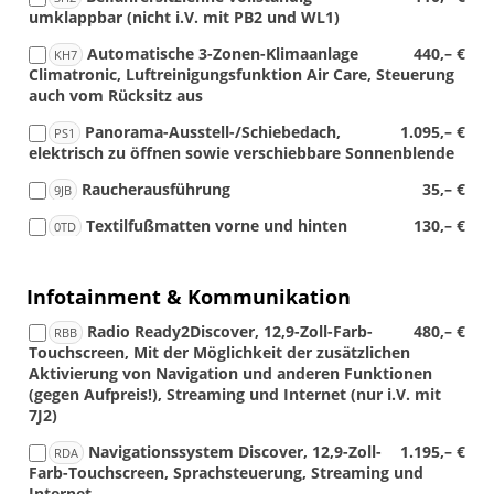
umklappbar (nicht i.V. mit PB2 und WL1)
Automatische 3-Zonen-Klimaanlage
440,– €
KH7
Climatronic, Luftreinigungsfunktion Air Care, Steuerung
auch vom Rücksitz aus
Panorama-Ausstell-/Schiebedach,
1.095,– €
PS1
elektrisch zu öffnen sowie verschiebbare Sonnenblende
Raucherausführung
35,– €
9JB
Textilfußmatten vorne und hinten
130,– €
0TD
Infotainment & Kommunikation
Radio Ready2Discover, 12,9-Zoll-Farb-
480,– €
RBB
Touchscreen, Mit der Möglichkeit der zusätzlichen
Aktivierung von Navigation und anderen Funktionen
(gegen Aufpreis!), Streaming und Internet (nur i.V. mit
7J2)
Navigationssystem Discover, 12,9-Zoll-
1.195,– €
RDA
Farb-Touchscreen, Sprachsteuerung, Streaming und
Internet