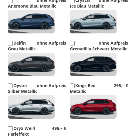
ohne Aufpreis
Crystal
ohne Aufpreis
Anemone Blau Metallic
Ice Blau Metallic
Detail
Detail
Foto
Foto
Delfin
ohne Aufpreis
ohne Aufpreis
Grau Metallic
Grenadilla Schwarz Metallic
Detail
Detail
Foto
Foto
Oyster
ohne Aufpreis
Kings Red
295,– €
Silber Metallic
Metallic
Detail
Detail
Foto
Foto
Oryx Weiß
495,– €
Perleffekt