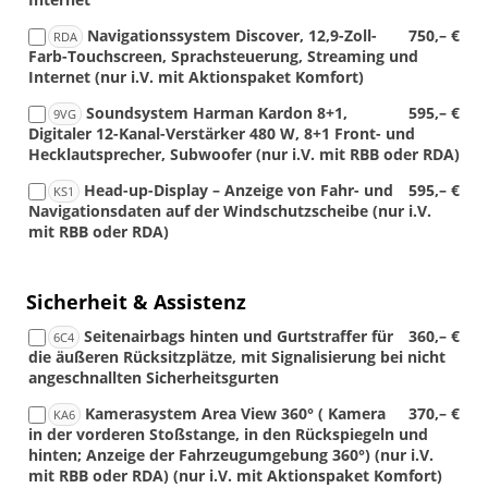
Navigationssystem Discover, 12,9-Zoll-
750,– €
RDA
Farb-Touchscreen, Sprachsteuerung, Streaming und
Internet (nur i.V. mit Aktionspaket Komfort)
Soundsystem Harman Kardon 8+1,
595,– €
9VG
Digitaler 12-Kanal-Verstärker 480 W, 8+1 Front- und
Hecklautsprecher, Subwoofer (nur i.V. mit RBB oder RDA)
Head-up-Display – Anzeige von Fahr- und
595,– €
KS1
Navigationsdaten auf der Windschutzscheibe (nur i.V.
mit RBB oder RDA)
Sicherheit & Assistenz
Seitenairbags hinten und Gurtstraffer für
360,– €
6C4
die äußeren Rücksitzplätze, mit Signalisierung bei nicht
angeschnallten Sicherheitsgurten
Kamerasystem Area View 360° ( Kamera
370,– €
KA6
in der vorderen Stoßstange, in den Rückspiegeln und
hinten; Anzeige der Fahrzeugumgebung 360°) (nur i.V.
mit RBB oder RDA) (nur i.V. mit Aktionspaket Komfort)