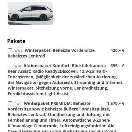
Detail
Foto
Pakete
Winterpaket: Beheizte Vordersitze,
420,– €
WW1
Beheiztes Lenkrad
Aktionspaket Komfort: Rückfahrkamera
695,– €
W50
Rear Assist; Radio Ready2Discover, 12,9-ZollFarb-
Touchscreen, (Möglichkeit der zusätzlichen Aktierung
der Navigation gegen Aufpreis!), Streaming und Internet,
Winterpaket: Sitzheizung vorne, Lenkradheizung,
Fernlichtassistent Light Assist
Winterpaket PREMIUM: Beheizte
1.570,– €
PW4
Vordersitze sowie beheizte äußere Fondsitzplätze,
Beheiztes Lenkrad, Standheizung und -lüftung mit
Fernbedienung und Timer, Automatische 3-Zonen-
Klimaanlage Climatronic, Luftreinigungsfunktion Air
Care, Steuerung auch vom Rücksitz aus (nicht i.V. mit