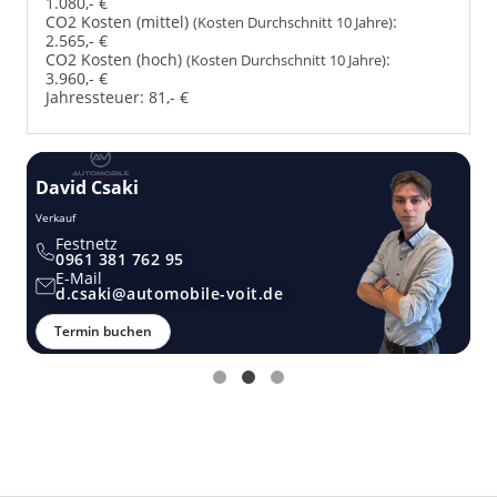
1.080,- €
CO2 Kosten (mittel)
:
(Kosten Durchschnitt 10 Jahre)
2.565,- €
CO2 Kosten (hoch)
:
(Kosten Durchschnitt 10 Jahre)
3.960,- €
Jahressteuer:
81,- €
David Csaki
T
Verkauf
Ver
Festnetz
0961 381 762 95
E-Mail
d.csaki@automobile-voit.de
Termin buchen