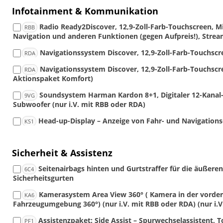
Infotainment & Kommunikation
Radio Ready2Discover, 12,9-Zoll-Farb-Touchscreen, Mi
RBB
Navigation und anderen Funktionen (gegen Aufpreis!), Streami
Navigationssystem Discover, 12,9-Zoll-Farb-Touchscr
RDA
Navigationssystem Discover, 12,9-Zoll-Farb-Touchscre
RDA
Aktionspaket Komfort)
Soundsystem Harman Kardon 8+1, Digitaler 12-Kanal-
9VG
Subwoofer (nur i.V. mit RBB oder RDA)
Head-up-Display – Anzeige von Fahr- und Navigations
KS1
Sicherheit & Assistenz
Seitenairbags hinten und Gurtstraffer für die äußeren
6C4
Sicherheitsgurten
Kamerasystem Area View 360° ( Kamera in der vorder
KA6
Fahrzeugumgebung 360°) (nur i.V. mit RBB oder RDA) (nur i.
Assistenzpaket: Side Assist – Spurwechselassisten
PF1