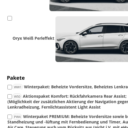
Oryx Weiß Perleffekt
Pakete
Winterpaket: Beheizte Vordersitze, Beheiztes Lenkr
WW1
Aktionspaket Komfort: Rückfahrkamera Rear Assist; 
W50
(Möglichkeit der zusätzlichen Aktierung der Navigation gegen
Lenkradheizung, Fernlichtassistent Light Assist
Winterpaket PREMIUM: Beheizte Vordersitze sowie be
PW4
Standheizung und -lüftung mit Fernbedienung und Timer, Au
Air Care, Steuerung auch vom Rücksitz aus (nicht i.V. mit eH