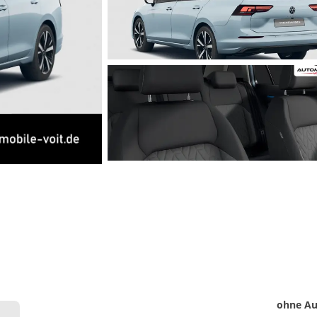
Matthias Voit
Geschäftsführung / Inhaber
Festnetz
0961 381 762
E-Mail
m.voit@automobile-v
Termin buchen
Detail
ohne Au