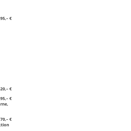
95,– €
20,– €
95,– €
rne,
570,– €
ktion