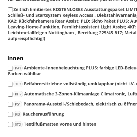
Zeitlich limitiertes KOSTENLOSES Ausstattungspaket LIMITE
Schließ- und Startsystem Keyless Access , Diebstahlwarna
KA2: Rückfahrkamera Rear Assist; PLD: Sicht-Paket PLUS: A
Leaving-Home-Funktion, Fernlichtassistent Light Assist; 4KF
Leichtmetallfelgen Nottingham , Bereifung 225/45 R17; Metal
aufpreispflichtig!)
Innen
Ambiente-Innenbeleuchtung PLUS: farbige LED-Bele
PA1
Farben wählbar
Beifahrersitzlehne vollständig umklappbar (nicht i.V
3H2
Automatische 3-Zonen-Klimaanlage Climatronic, Luft
KH7
Panorama-Ausstell-/Schiebedach, elektrisch zu öffn
PS1
Raucherausführung
9JB
Textilfußmatten vorne und hinten
0TD