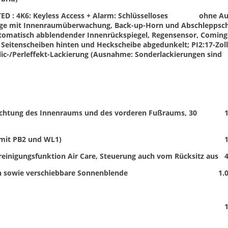
D : 4K6: Keyless Access + Alarm: Schlüsselloses
ohne Au
nlage mit Innenraumüberwachung, Back-up-Horn und Abschleppsch
utomatisch abblendender Innenrückspiegel, Regensensor, Coming
: Seitenscheiben hinten und Heckscheibe abgedunkelt; PI2:17-Zoll
lic-/Perleffekt-Lackierung (Ausnahme: Sonderlackierungen sind
uchtung des Innenraums und des vorderen Fußraums, 30
1
. mit PB2 und WL1)
1
reinigungsfunktion Air Care, Steuerung auch vom Rücksitz aus
4
en sowie verschiebbare Sonnenblende
1.
1