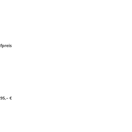
fpreis
95,– €