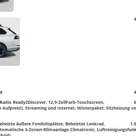
Detail
4
Foto
ad
4
Radio Ready2Discover, 12,9-ZollFarb-Touchscreen,
6
 Aufpreis!), Streaming und Internet, Winterpaket: Sitzheizung vo
heizte äußere Fondsitzplätze, Beheiztes Lenkrad,
1.
tomatische 3-Zonen-Klimaanlage Climatronic, Luftreinigungsfun
ybrid)