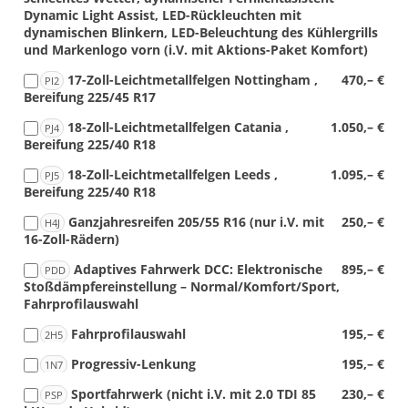
Dynamic Light Assist, LED-Rückleuchten mit
dynamischen Blinkern, LED-Beleuchtung des Kühlergrills
und Markenlogo vorn (i.V. mit Aktions-Paket Komfort)
17-Zoll-Leichtmetallfelgen Nottingham ,
470,– €
PI2
Bereifung 225/45 R17
18-Zoll-Leichtmetallfelgen Catania ,
1.050,– €
PJ4
Bereifung 225/40 R18
18-Zoll-Leichtmetallfelgen Leeds ,
1.095,– €
PJ5
Bereifung 225/40 R18
Ganzjahresreifen 205/55 R16 (nur i.V. mit
250,– €
H4J
16-Zoll-Rädern)
Adaptives Fahrwerk DCC: Elektronische
895,– €
PDD
Stoßdämpfereinstellung – Normal/Komfort/Sport,
Fahrprofilauswahl
Fahrprofilauswahl
195,– €
2H5
Progressiv-Lenkung
195,– €
1N7
Sportfahrwerk (nicht i.V. mit 2.0 TDI 85
230,– €
PSP