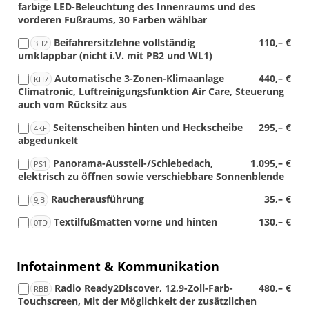
farbige LED-Beleuchtung des Innenraums und des
vorderen Fußraums, 30 Farben wählbar
Beifahrersitzlehne vollständig
110,– €
3H2
umklappbar (nicht i.V. mit PB2 und WL1)
Automatische 3-Zonen-Klimaanlage
440,– €
KH7
Climatronic, Luftreinigungsfunktion Air Care, Steuerung
auch vom Rücksitz aus
Seitenscheiben hinten und Heckscheibe
295,– €
4KF
abgedunkelt
Panorama-Ausstell-/Schiebedach,
1.095,– €
PS1
elektrisch zu öffnen sowie verschiebbare Sonnenblende
Raucherausführung
35,– €
9JB
Textilfußmatten vorne und hinten
130,– €
0TD
Infotainment & Kommunikation
Radio Ready2Discover, 12,9-Zoll-Farb-
480,– €
RBB
Touchscreen, Mit der Möglichkeit der zusätzlichen