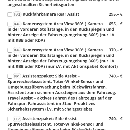
angeschnallten Sicherheitsgurten
Rückfahrkamera Rear Assist
295,– €
KA2
Kamerasystem Area View 360° ( Kamera
655,– €
KA6
in der vorderen Stoßstange, in den Rückspiegeln und
hinten; Anzeige der Fahrzeugumgebung 360°) (nur i.V.
mit RBB oder RDA)
Kamerasystem Area View 360° ( Kamera
370,– €
KA6
in der vorderen Stoßstange, in den Rückspiegeln und
hinten; Anzeige der Fahrzeugumgebung 360°) (nur i.V.
mit RBB oder RDA) (nur i.V. mit Aktionspaket Komfort)
Assistenzpaket: Side Assist –
740,– €
PF1
Spurwechselassistent, Toter-Winkel-Sensor und
Umgebungsüberwachung beim Rückwärtsfahren,
Assistent zum sicheren Aussteigen aus dem Fahrzeug,
Travel Assist – aktives Fahren des Fahrzeugs auf der
Fahrspur, Fahrassistent im Stau, Proaktives
Sicherheitssystem (i.V. mit Schaltgetriebe)
Assistenzpaket: Side Assist –
740,– €
PF2
Spurwechselassistent, Toter-Winkel-Sensor und
Umgebungsüberwachung beim Rückwärtsfahren,