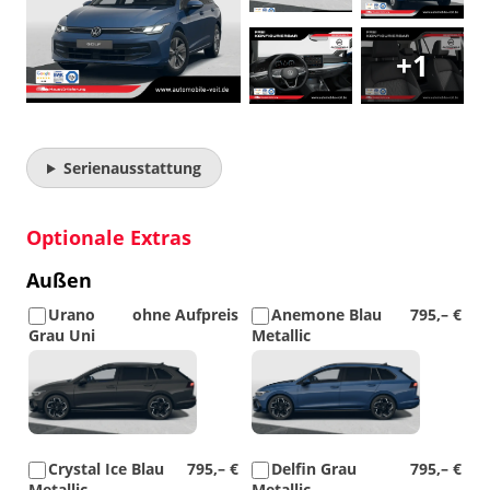
+1
Serienausstattung
Optionale Extras
Außen
Urano
ohne Aufpreis
Anemone Blau
795,– €
Grau Uni
Metallic
Detail
Detail
Foto
Foto
Crystal Ice Blau
795,– €
Delfin Grau
795,– €
Metallic
Metallic