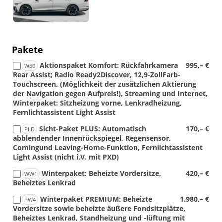
Pakete
Aktionspaket Komfort: Rückfahrkamera
995,– €
W50
Rear Assist; Radio Ready2Discover, 12,9-ZollFarb-
Touchscreen, (Möglichkeit der zusätzlichen Aktierung
der Navigation gegen Aufpreis!), Streaming und Internet,
Winterpaket: Sitzheizung vorne, Lenkradheizung,
Fernlichtassistent Light Assist
Sicht-Paket PLUS: Automatisch
170,– €
PLD
abblendender Innenrückspiegel, Regensensor,
Comingund Leaving-Home-Funktion, Fernlichtassistent
Light Assist (nicht i.V. mit PXD)
Winterpaket: Beheizte Vordersitze,
420,– €
WW1
Beheiztes Lenkrad
Winterpaket PREMIUM: Beheizte
1.980,– €
PW4
Vordersitze sowie beheizte äußere Fondsitzplätze,
Beheiztes Lenkrad, Standheizung und -lüftung mit