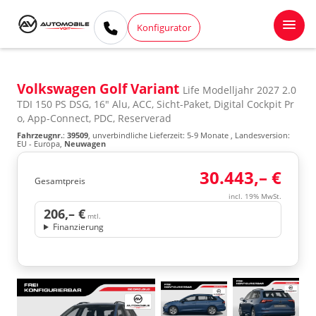
Konfigurator
Volkswagen Golf Variant
Life Modelljahr 2027 2.0
TDI 150 PS DSG, 16" Alu, ACC, Sicht-Paket, Digital Cockpit Pr
o, App-Connect, PDC, Reserverad
Fahrzeugnr.
:
39509
, unverbindliche Lieferzeit: 5-9 Monate , Landesversion:
EU - Europa,
Neuwagen
30.443,– €
Gesamtpreis
incl. 19% MwSt.
206,– €
mtl.
Finanzierung