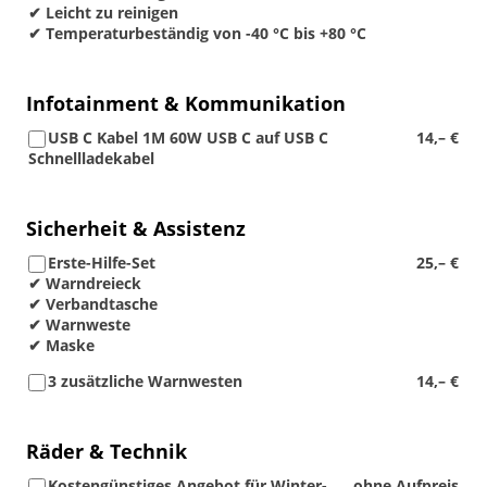
✔ Leicht zu reinigen
✔ Temperaturbeständig von -40 °C bis +80 °C
Infotainment & Kommunikation
USB C Kabel 1M 60W USB C auf USB C
14,– €
Schnellladekabel
Sicherheit & Assistenz
Erste-Hilfe-Set
25,– €
✔ Warndreieck
✔ Verbandtasche
✔ Warnweste
✔ Maske
3 zusätzliche Warnwesten
14,– €
Räder & Technik
Kostengünstiges Angebot für Winter-
ohne Aufpreis