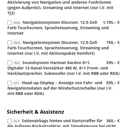
Aktivierung von Navigation und anderen Funktionen
(gegen Aufpreis!), Streaming und Internet (nur i.V. mit
7J2)
Navigationssystem Discover, 12,9-Zoll-
1.195,– €
RDA
Farb-Touchscreen, Sprachsteuerung, Streaming und
Internet
Navigationssystem Discover, 12,9-Zoll-
750,– €
RDA
Farb-Touchscreen, Sprachsteuerung, Streaming und
Internet (nur i.V. mit Aktionspaket Komfort)
Soundsystem Harman Kardon 8+1,
595,– €
9VG
Digitaler 12-Kanal-Verstärker 480 W, 8+1 Front- und
Hecklautsprecher, Subwoofer (nur i.V. mit RBB oder RDA)
Head-up-Display – Anzeige von Fahr- und
595,– €
KS1
Navigationsdaten auf der Windschutzscheibe (nur i.V.
mit RBB oder RDA)
Sicherheit & Assistenz
Seitenairbags hinten und Gurtstraffer für
360,– €
6C4
die äußeren Rücksitzplätze, mit Signalisierung bei nicht