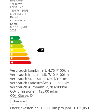
HUBRAUM
1.968 ccm
LEISTUNG
110 kW (150 PS)
KRAFTSTOFF
Diesel
KATEGORIE
Kombi
MODELLJAHR
2026
Verbrauch kombiniert:
4,70 l/100km
Verbrauch Innenstadt:
7,10 l/100km
Verbrauch Stadtrand:
4,50 l/100km
Verbrauch Landstraße:
3,90 l/100km
Verbrauch Autobahn:
4,70 l/100km
CO
-Emissionen:
123,00 g/km
2
CO
-Klasse:
D
2
Download
Energiekosten bei 15.000 km pro Jahr:
1.135,05 €