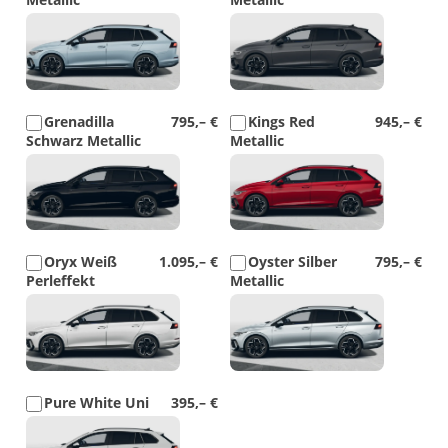
Detail
Detail
Foto
Foto
Grenadilla
795,– €
Kings Red
945,– €
Schwarz Metallic
Metallic
Detail
Detail
Foto
Foto
Oryx Weiß
1.095,– €
Oyster Silber
795,– €
Perleffekt
Metallic
Detail
Detail
Foto
Foto
Pure White Uni
395,– €
Detail
Foto