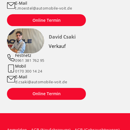
E-Mail
t.moestel@automobile-voit.de
Online Termin
David Csaki
Verkauf
Festnetz
0961 381 762 95
Mobil
0170 300 14 24
E-Mail
d.csaki@automobile-voit.de
Online Termin
Anmelden
AGB (Neufahrzeuge)
AGB (Gebrauchtwagen)