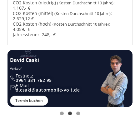
CO2 Kosten (niedrig)
:
(Kosten Durchschnitt 10 Jahre)
1.107,- €
CO2 Kosten (mittel)
:
(Kosten Durchschnitt 10 Jahre)
2.629,12 €
CO2 Kosten (hoch)
:
(Kosten Durchschnitt 10 Jahre)
4.059,- €
Jahressteuer:
248,- €
David Csaki
T
Verkauf
Ver
Festnetz
0961 381 762 95
E-Mail
d.csaki@automobile-voit.de
Termin buchen