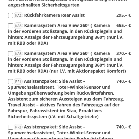
angeschnallten Sicherheitsgurten
Rückfahrkamera Rear Assist
295,– €
KA2
Kamerasystem Area View 360° ( Kamera
655,– €
KA6
in der vorderen Stoßstange, in den Rückspiegeln und
hinten; Anzeige der Fahrzeugumgebung 360°) (nur i.V.
mit RBB oder RDA)
Kamerasystem Area View 360° ( Kamera
370,– €
KA6
in der vorderen Stoßstange, in den Rückspiegeln und
hinten; Anzeige der Fahrzeugumgebung 360°) (nur i.V.
mit RBB oder RDA) (nur i.V. mit Aktionspaket Komfort)
Assistenzpaket: Side Assist –
740,– €
PF1
Spurwechselassistent, Toter-Winkel-Sensor und
Umgebungsüberwachung beim Rückwärtsfahren,
Assistent zum sicheren Aussteigen aus dem Fahrzeug,
Travel Assist – aktives Fahren des Fahrzeugs auf der
Fahrspur, Fahrassistent im Stau, Proaktives
Sicherheitssystem (i.V. mit Schaltgetriebe)
Assistenzpaket: Side Assist –
740,– €
PF2
Spurwechselassistent, Toter-Winkel-Sensor und
Umgebungsüberwachung beim Rückwärtsfahren,