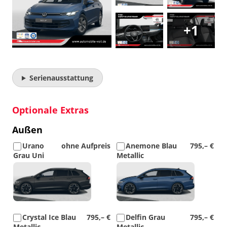
+1
Serienausstattung
Optionale Extras
Außen
Urano
ohne Aufpreis
Anemone Blau
795,– €
Grau Uni
Metallic
Detail
Detail
Foto
Foto
Crystal Ice Blau
795,– €
Delfin Grau
795,– €
Metallic
Metallic