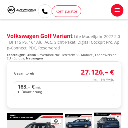
Konfigurator
Volkswagen Golf Variant
Life Modelljahr 2027 2.0
TDI 115 PS, 16" Alu, ACC, Sicht-Paket, Digital Cockpit Pro, Ap
p-Connect, PDC, Reserverad
Fahrzeugnr.
:
39508
, unverbindliche Lieferzeit: 5-9 Monate , Landesversion:
EU - Europa,
Neuwagen
27.126,– €
Gesamtpreis
incl. 19% MwSt.
183,– €
mtl.
Finanzierung