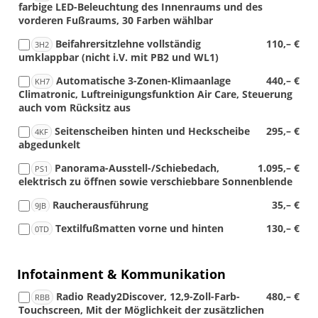
farbige LED-Beleuchtung des Innenraums und des
vorderen Fußraums, 30 Farben wählbar
Beifahrersitzlehne vollständig
110,– €
3H2
umklappbar (nicht i.V. mit PB2 und WL1)
Automatische 3-Zonen-Klimaanlage
440,– €
KH7
Climatronic, Luftreinigungsfunktion Air Care, Steuerung
auch vom Rücksitz aus
Seitenscheiben hinten und Heckscheibe
295,– €
4KF
abgedunkelt
Panorama-Ausstell-/Schiebedach,
1.095,– €
PS1
elektrisch zu öffnen sowie verschiebbare Sonnenblende
Raucherausführung
35,– €
9JB
Textilfußmatten vorne und hinten
130,– €
0TD
Infotainment & Kommunikation
Radio Ready2Discover, 12,9-Zoll-Farb-
480,– €
RBB
Touchscreen, Mit der Möglichkeit der zusätzlichen