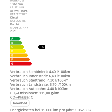
HUBRAUM
1.968 ccm
LEISTUNG
85 kW (116 PS)
KRAFTSTOFF
Diesel
KATEGORIE
Kombi
MODELLJAHR
2026
Verbrauch kombiniert:
4,40 l/100km
Verbrauch Innenstadt:
6,40 l/100km
Verbrauch Stadtrand:
4,30 l/100km
Verbrauch Landstraße:
3,70 l/100km
Verbrauch Autobahn:
4,40 l/100km
CO
-Emissionen:
115,00 g/km
2
CO
-Klasse:
C
2
Download
Energiekosten bei 15.000 km pro Jahr:
1.062,60 €