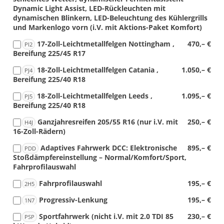
Dynamic Light Assist, LED-Rückleuchten mit
dynamischen Blinkern, LED-Beleuchtung des Kühlergrills
und Markenlogo vorn (i.V. mit Aktions-Paket Komfort)
17-Zoll-Leichtmetallfelgen Nottingham ,
470,– €
PI2
Bereifung 225/45 R17
18-Zoll-Leichtmetallfelgen Catania ,
1.050,– €
PJ4
Bereifung 225/40 R18
18-Zoll-Leichtmetallfelgen Leeds ,
1.095,– €
PJ5
Bereifung 225/40 R18
Ganzjahresreifen 205/55 R16 (nur i.V. mit
250,– €
H4J
16-Zoll-Rädern)
Adaptives Fahrwerk DCC: Elektronische
895,– €
PDD
Stoßdämpfereinstellung – Normal/Komfort/Sport,
Fahrprofilauswahl
Fahrprofilauswahl
195,– €
2H5
Progressiv-Lenkung
195,– €
1N7
Sportfahrwerk (nicht i.V. mit 2.0 TDI 85
230,– €
PSP