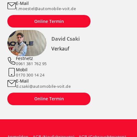
E-Mail
t.moestel@automobile-voit.de
Online Termin
David Csaki
Verkauf
Festnetz
0961 381 762 95
Mobil
0170 300 14 24
E-Mail
d.csaki@automobile-voit.de
Online Termin
Anmelden
AGB (Neufahrzeuge)
AGB (Gebrauchtwagen)