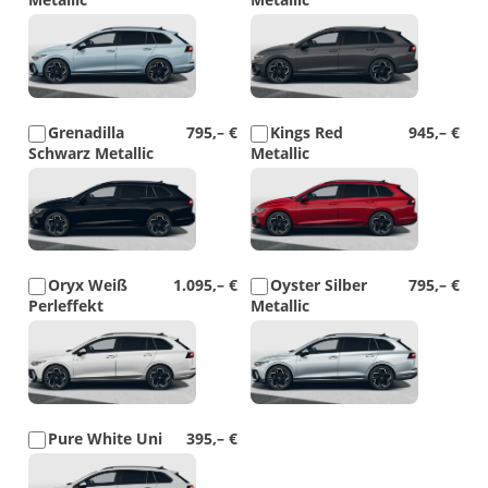
Detail
Detail
Foto
Foto
Grenadilla
795,– €
Kings Red
945,– €
Schwarz Metallic
Metallic
Detail
Detail
Foto
Foto
Oryx Weiß
1.095,– €
Oyster Silber
795,– €
Perleffekt
Metallic
Detail
Detail
Foto
Foto
Pure White Uni
395,– €
Detail
Foto