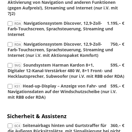
Aktivierung von Navigation und anderen Funktionen
(gegen Aufpreis!), Streaming und Internet (nur i.V. mit
7J2)
Navigationssystem Discover, 12,9-Zoll-
1.195,– €
RDA
Farb-Touchscreen, Sprachsteuerung, Streaming und
Internet
Navigationssystem Discover, 12,9-Zoll-
750,– €
RDA
Farb-Touchscreen, Sprachsteuerung, Streaming und
Internet (nur i.V. mit Aktionspaket Komfort)
Soundsystem Harman Kardon 8+1,
595,– €
9VG
Digitaler 12-Kanal-Verstärker 480 W, 8+1 Front- und
Hecklautsprecher, Subwoofer (nur i.V. mit RBB oder RDA)
Head-up-Display – Anzeige von Fahr- und
595,– €
KS1
Navigationsdaten auf der Windschutzscheibe (nur i.V.
mit RBB oder RDA)
Sicherheit & Assistenz
Seitenairbags hinten und Gurtstraffer für
360,– €
6C4
die äußeren Rücksitzplätze, mit Signalisierung bei nicht