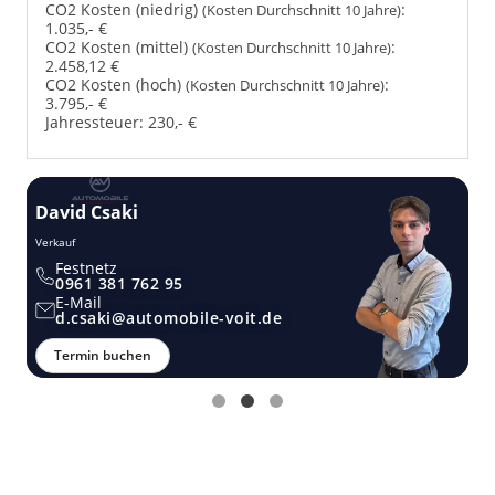
CO2 Kosten (niedrig)
:
(Kosten Durchschnitt 10 Jahre)
1.035,- €
CO2 Kosten (mittel)
:
(Kosten Durchschnitt 10 Jahre)
2.458,12 €
CO2 Kosten (hoch)
:
(Kosten Durchschnitt 10 Jahre)
3.795,- €
Jahressteuer:
230,- €
Thomas Möstel
Verkauf
Festnetz
0961 381 762 95
E-Mail
t.moestel@automobile-voit.de
Termin buchen