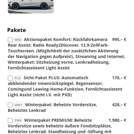
Pakete
Aktionspaket Komfort: Rückfahrkamera
995,– €
W50
Rear Assist; Radio Ready2Discover, 12,9-ZollFarb-
Touchscreen, (Möglichkeit der zusätzlichen Aktierung
der Navigation gegen Aufpreis!), Streaming und Internet,
Winterpaket: Sitzheizung vorne, Lenkradheizung,
Fernlichtassistent Light Assist
Sicht-Paket PLUS: Automatisch
170,– €
PLD
abblendender Innenrückspiegel, Regensensor,
Comingund Leaving-Home-Funktion, Fernlichtassistent
Light Assist (nicht i.V. mit PXD)
Winterpaket: Beheizte Vordersitze,
420,– €
WW1
Beheiztes Lenkrad
Winterpaket PREMIUM: Beheizte
1.980,– €
PW4
Vordersitze sowie beheizte äußere Fondsitzplätze,
Beheiztes Lenkrad, Standheizung und -lüftung mit