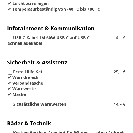
✔ Leicht zu reinigen
✔ Temperaturbeständig von -40 °C bis +80 °C
Infotainment & Kommunikation
USB C Kabel 1M 60W USB C auf USB C
14,– €
Schnellladekabel
Sicherheit & Assistenz
Erste-Hilfe-Set
25,– €
✔ Warndreieck
✔ Verbandtasche
✔ Warnweste
✔ Maske
3 zusätzliche Warnwesten
14,– €
Räder & Technik
Kostengünstiges Angebot für Winter-
ohne Aufpreis