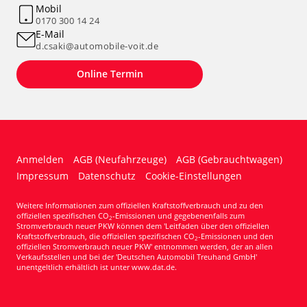
Mobil
0170 300 14 24
E-Mail
d.csaki@automobile-voit.de
Online Termin
Anmelden
AGB (Neufahrzeuge)
AGB (Gebrauchtwagen)
Impressum
Datenschutz
Cookie-Einstellungen
Weitere Informationen zum offiziellen Kraftstoffverbrauch und zu den
offiziellen spezifischen CO
-Emissionen und gegebenenfalls zum
2
Stromverbrauch neuer PKW können dem 'Leitfaden über den offiziellen
Kraftstoffverbrauch, die offiziellen spezifischen CO
-Emissionen und den
2
offiziellen Stromverbrauch neuer PKW' entnommen werden, der an allen
Verkaufsstellen und bei der 'Deutschen Automobil Treuhand GmbH'
unentgeltlich erhältlich ist unter www.dat.de.