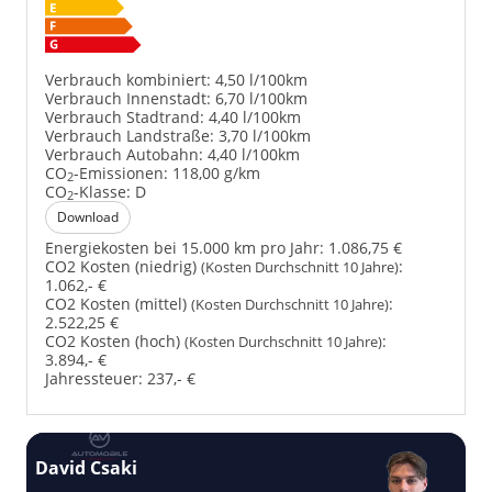
Verbrauch kombiniert:
4,50 l/100km
Verbrauch Innenstadt:
6,70 l/100km
Verbrauch Stadtrand:
4,40 l/100km
Verbrauch Landstraße:
3,70 l/100km
Verbrauch Autobahn:
4,40 l/100km
CO
-Emissionen:
118,00 g/km
2
CO
-Klasse:
D
2
Download
Energiekosten bei 15.000 km pro Jahr:
1.086,75 €
CO2 Kosten (niedrig)
:
(Kosten Durchschnitt 10 Jahre)
1.062,- €
CO2 Kosten (mittel)
:
(Kosten Durchschnitt 10 Jahre)
2.522,25 €
CO2 Kosten (hoch)
:
(Kosten Durchschnitt 10 Jahre)
3.894,- €
Jahressteuer:
237,- €
David Csaki
T