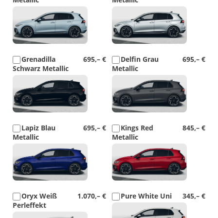
Detail
Detail
Foto
Foto
Grenadilla
695,– €
Delfin Grau
695,– €
Schwarz Metallic
Metallic
Detail
Detail
Foto
Foto
Lapiz Blau
695,– €
Kings Red
845,– €
Metallic
Metallic
Detail
Detail
Foto
Foto
Oryx Weiß
1.070,– €
Pure White Uni
345,– €
Perleffekt
Detail
Detail
Foto