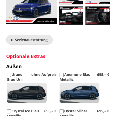
Serienausstattung
Optionale Extras
Außen
Urano
ohne Aufpreis
Anemone Blau
695,– €
Grau Uni
Metallic
Detail
Detail
Foto
Foto
Crystal Ice Blau
695,– €
Oyster Silber
695,– €
Metallic
Metallic