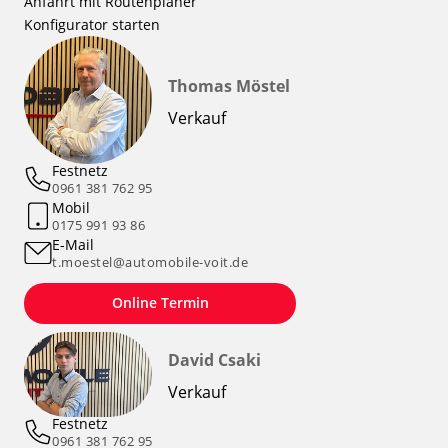
Anfahrt mit Routenplaner
Konfigurator starten
Thomas Möstel
Verkauf
Festnetz
0961 381 762 95
Mobil
0175 991 93 86
E-Mail
t.moestel@automobile-voit.de
Online Termin
David Csaki
Verkauf
Festnetz
0961 381 762 95