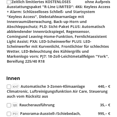
Zeitlich limitiertes KOSTENLOSES
ohne Aufpreis
Ausstattungspaket "R-Line LIMITED": 4K6: Keyless Access
+ Alarm: Schlüsselloses Schließ- und Startsystem
"Keyless Access", Diebstahlwarnanlage mit
Innenraumüberwachung, Back-up-Horn und
Abschleppschutz; PLD: Sicht-Paket PLUS: Automatisch
abblendender Innenrückspiegel, Regensensor,
Comingund Leaving-Home-Funktion, Fernlichtassistent
Light Assist; PXA: LED-Scheinwerfer PLUS: LED-
Scheinwerfer mit Kurvenlicht, Frontlichter für schlechtes
Wetter, LED-Beleuchtung des Kühlergrills und
Markenlogo vorn; PJ7: 18-Zoll-Leichtmetallfelgen "York",
Bereifung 225/40 R18
Innen
Automatische 3-Zonen-Klimaanlage
440,– €
KH7
Climatronic, Luftreinigungsfunktion Air Care, Steuerung
auch vom Rücksitz aus
Raucherausführung
35,– €
9JB
Panorama-Ausstell-/Schiebedach,
995,– €
PS1