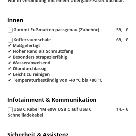
Nur in Verbindung mit einem Übergabe-Paket buchbar.
Innen
Gummi-Fußmatten passgenau (Zubehör)
59,– €
Kofferraumschale
69,– €
✔ Maßgefertigt
✔ Hoher Rand als Schmutzfang
✔ Besonders strapazierfähig
✔ Wasserabweisend
✔ Ölundurchlässig
✔ Leicht zu reinigen
✔ Temperaturbeständig von -40 °C bis +80 °C
Infotainment & Kommunikation
USB C Kabel 1M 60W USB C auf USB C
14,– €
Schnellladekabel
Sicherheit & Assistenz