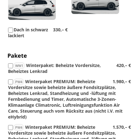
Foto
Dach in schwarz
330,– €
lackiert
Pakete
Winterpaket: Beheizte Vordersitze,
420,– €
WW1
Beheiztes Lenkrad
Winterpaket PREMIUM: Beheizte
1.980,– €
PW4
Vordersitze sowie beheizte äußere Fondsitzplätze,
Beheiztes Lenkrad, Standheizung und -lüftung mit
Fernbedienung und Timer, Automatische 3-Zonen-
Klimaanlage Climatronic, Luftreinigungsfunktion Air
Care, Steuerung auch vom Rücksitz aus (nicht i.V. mit
eHybrid)
Winterpaket PREMIUM: Beheizte
1.570,– €
PW4
Vordersitze sowie beheizte äußere Fondsitzplätze,
Beheiztes Lenkrad, Standheizung und -lüftung mit