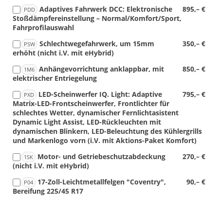
Adaptives Fahrwerk DCC: Elektronische
895,– €
PDD
Stoßdämpfereinstellung – Normal/Komfort/Sport,
Fahrprofilauswahl
Schlechtwegefahrwerk, um 15mm
350,– €
PSW
erhöht (nicht i.V. mit eHybrid)
Anhängevorrichtung anklappbar, mit
850,– €
1M6
elektrischer Entriegelung
LED-Scheinwerfer IQ. Light: Adaptive
795,– €
PXD
Matrix-LED-Frontscheinwerfer, Frontlichter für
schlechtes Wetter, dynamischer Fernlichtasistent
Dynamic Light Assist, LED-Rückleuchten mit
dynamischen Blinkern, LED-Beleuchtung des Kühlergrills
und Markenlogo vorn (i.V. mit Aktions-Paket Komfort)
Motor- und Getriebeschutzabdeckung
270,– €
1SK
(nicht i.V. mit eHybrid)
17-Zoll-Leichtmetallfelgen "Coventry",
90,– €
P04
Bereifung 225/45 R17