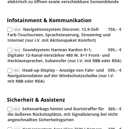
elektrisch zu öffnen sowie verschiebbare Sonnenblende
Infotainment & Kommunikation
Navigationssystem Discover, 12,9-Zoll-
750,– €
RDA
Farb-Touchscreen, Sprachsteuerung, Streaming und
Internet (nur i.V. mit Aktionspaket Komfort)
Soundsystem Harman Kardon 8+1,
595,– €
9VG
Digitaler 12-Kanal-Verstärker 480 W, 8+1 Front- und
Hecklautsprecher, Subwoofer (nur i.V. mit RBB oder RDA)
Head-up-Display – Anzeige von Fahr- und
595,– €
KS1
Navigationsdaten auf der Windschutzscheibe (nur i.V.
mit RBB oder RDA)
Sicherheit & Assistenz
Seitenairbags hinten und Gurtstraffer für
360,– €
6C4
die äußeren Rücksitzplätze, mit Signalisierung bei nicht
angeschnallten Sicherheitsgurten