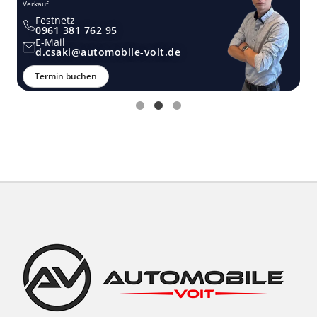
Verkauf
Ver
Festnetz
0961 381 762 95
E-Mail
d.csaki@automobile-voit.de
Termin buchen