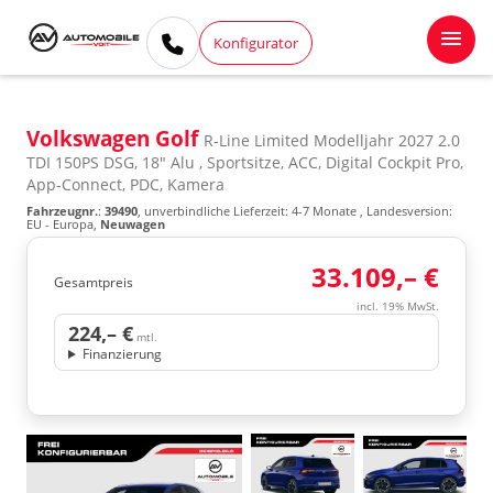
Konfigurator
Volkswagen Golf
R-Line Limited Modelljahr 2027 2.0
TDI 150PS DSG, 18" Alu , Sportsitze, ACC, Digital Cockpit Pro,
App-Connect, PDC, Kamera
Fahrzeugnr.
:
39490
, unverbindliche Lieferzeit: 4-7 Monate , Landesversion:
EU - Europa,
Neuwagen
33.109,– €
Gesamtpreis
incl. 19% MwSt.
224,– €
mtl.
Finanzierung