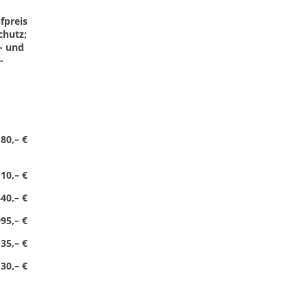
fpreis
chutz;
- und
-
80,– €
10,– €
40,– €
95,– €
35,– €
30,– €