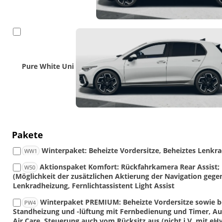
Pure White Uni
Pakete
Winterpaket: Beheizte Vordersitze, Beheiztes Lenkr
WW1
Aktionspaket Komfort: Rückfahrkamera Rear Assist; 
W50
(Möglichkeit der zusätzlichen Aktierung der Navigation gegen
Lenkradheizung, Fernlichtassistent Light Assist
Winterpaket PREMIUM: Beheizte Vordersitze sowie be
PW4
Standheizung und -lüftung mit Fernbedienung und Timer, Au
Air Care, Steuerung auch vom Rücksitz aus (nicht i.V. mit eH