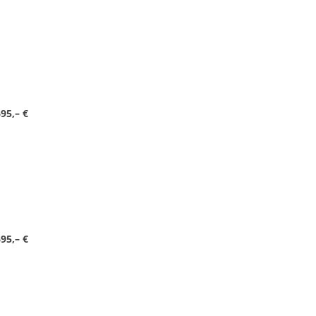
95,– €
95,– €