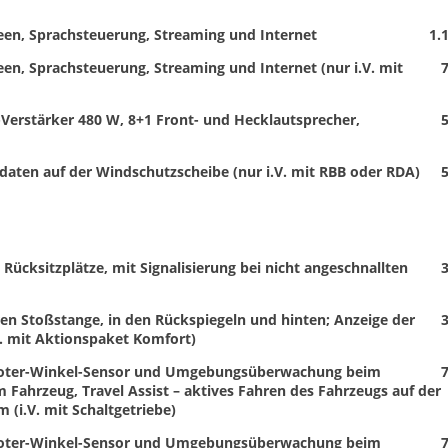
een, Sprachsteuerung, Streaming und Internet
1.
en, Sprachsteuerung, Streaming und Internet (nur i.V. mit
7
Verstärker 480 W, 8+1 Front- und Hecklautsprecher,
5
daten auf der Windschutzscheibe (nur i.V. mit RBB oder RDA)
5
 Rücksitzplätze, mit Signalisierung bei nicht angeschnallten
3
en Stoßstange, in den Rückspiegeln und hinten; Anzeige der
3
V. mit Aktionspaket Komfort)
t, Toter-Winkel-Sensor und Umgebungsüberwachung beim
7
Fahrzeug, Travel Assist – aktives Fahren des Fahrzeugs auf der
 (i.V. mit Schaltgetriebe)
t, Toter-Winkel-Sensor und Umgebungsüberwachung beim
7