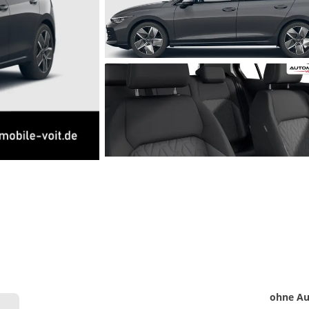
Matthias Voit
Geschäftsführung / Inhaber
Festnetz
0961 381 762
E-Mail
m.voit@automobile-v
Termin buchen
Detail
ohne Au