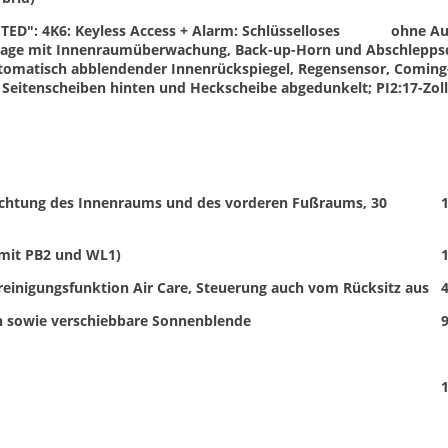
ED": 4K6: Keyless Access + Alarm: Schlüsselloses
ohne Au
anlage mit Innenraumüberwachung, Back-up-Horn und Abschlepps
utomatisch abblendender Innenrückspiegel, Regensensor, Coming
: Seitenscheiben hinten und Heckscheibe abgedunkelt; PI2:17-Zoll
uchtung des Innenraums und des vorderen Fußraums, 30
1
. mit PB2 und WL1)
1
reinigungsfunktion Air Care, Steuerung auch vom Rücksitz aus
4
en sowie verschiebbare Sonnenblende
9
1