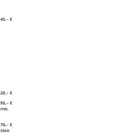
45,– €
20,– €
95,– €
rne,
570,– €
ktion