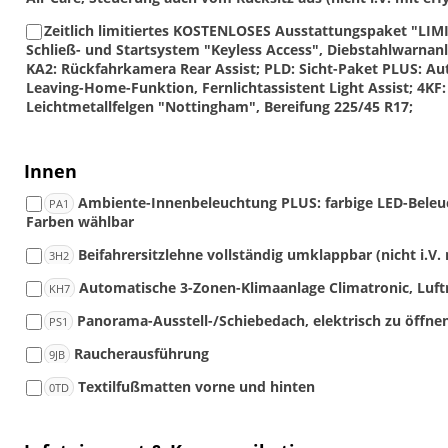
Zeitlich limitiertes KOSTENLOSES Ausstattungspaket "LIMIT
Schließ- und Startsystem "Keyless Access", Diebstahlwarn
KA2: Rückfahrkamera Rear Assist; PLD: Sicht-Paket PLUS: A
Leaving-Home-Funktion, Fernlichtassistent Light Assist; 4KF
Leichtmetallfelgen "Nottingham", Bereifung 225/45 R17;
Innen
Ambiente-Innenbeleuchtung PLUS: farbige LED-Bele
PA1
Farben wählbar
Beifahrersitzlehne vollständig umklappbar (nicht i.V
3H2
Automatische 3-Zonen-Klimaanlage Climatronic, Luft
KH7
Panorama-Ausstell-/Schiebedach, elektrisch zu öffn
PS1
Raucherausführung
9JB
Textilfußmatten vorne und hinten
0TD