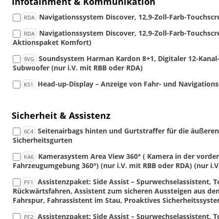
Infotainment & Kommunikation
Navigationssystem Discover, 12,9-Zoll-Farb-Touchscr
RDA
Navigationssystem Discover, 12,9-Zoll-Farb-Touchscre
RDA
Aktionspaket Komfort)
Soundsystem Harman Kardon 8+1, Digitaler 12-Kanal-
9VG
Subwoofer (nur i.V. mit RBB oder RDA)
Head-up-Display – Anzeige von Fahr- und Navigations
KS1
Sicherheit & Assistenz
Seitenairbags hinten und Gurtstraffer für die äußeren
6C4
Sicherheitsgurten
Kamerasystem Area View 360° ( Kamera in der vorder
KA6
Fahrzeugumgebung 360°) (nur i.V. mit RBB oder RDA) (nur i.
Assistenzpaket: Side Assist – Spurwechselassisten
PF1
Rückwärtsfahren, Assistent zum sicheren Aussteigen aus dem 
Fahrspur, Fahrassistent im Stau, Proaktives Sicherheitssystem
Assistenzpaket: Side Assist – Spurwechselassisten
PF2