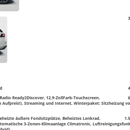
Detail
3
Foto
ad
4
Radio Ready2Discover, 12,9-ZollFarb-Touchscreen,
6
 Aufpreis!), Streaming und Internet, Winterpaket: Sitzheizung vo
heizte äußere Fondsitzplätze, Beheiztes Lenkrad,
1.
tomatische 3-Zonen-Klimaanlage Climatronic, Luftreinigungsfun
ybrid)