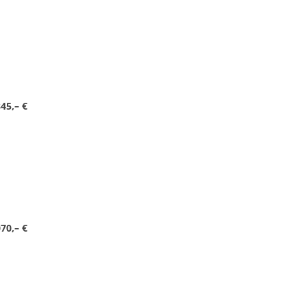
45,– €
070,– €