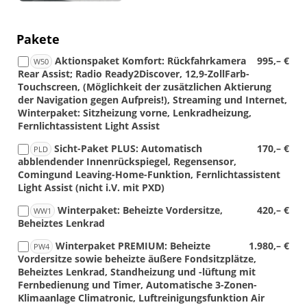
Pakete
Aktionspaket Komfort: Rückfahrkamera
995,– €
W50
Rear Assist; Radio Ready2Discover, 12,9-ZollFarb-
Touchscreen, (Möglichkeit der zusätzlichen Aktierung
der Navigation gegen Aufpreis!), Streaming und Internet,
Winterpaket: Sitzheizung vorne, Lenkradheizung,
Fernlichtassistent Light Assist
Sicht-Paket PLUS: Automatisch
170,– €
PLD
abblendender Innenrückspiegel, Regensensor,
Comingund Leaving-Home-Funktion, Fernlichtassistent
Light Assist (nicht i.V. mit PXD)
Winterpaket: Beheizte Vordersitze,
420,– €
WW1
Beheiztes Lenkrad
Winterpaket PREMIUM: Beheizte
1.980,– €
PW4
Vordersitze sowie beheizte äußere Fondsitzplätze,
Beheiztes Lenkrad, Standheizung und -lüftung mit
Fernbedienung und Timer, Automatische 3-Zonen-
Klimaanlage Climatronic, Luftreinigungsfunktion Air