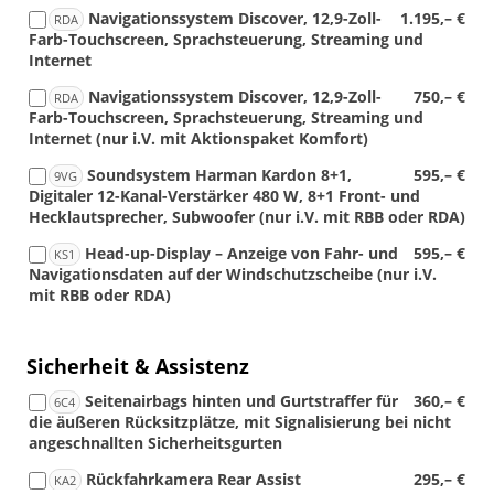
Navigationssystem Discover, 12,9-Zoll-
1.195,– €
RDA
Farb-Touchscreen, Sprachsteuerung, Streaming und
Internet
Navigationssystem Discover, 12,9-Zoll-
750,– €
RDA
Farb-Touchscreen, Sprachsteuerung, Streaming und
Internet (nur i.V. mit Aktionspaket Komfort)
Soundsystem Harman Kardon 8+1,
595,– €
9VG
Digitaler 12-Kanal-Verstärker 480 W, 8+1 Front- und
Hecklautsprecher, Subwoofer (nur i.V. mit RBB oder RDA)
Head-up-Display – Anzeige von Fahr- und
595,– €
KS1
Navigationsdaten auf der Windschutzscheibe (nur i.V.
mit RBB oder RDA)
Sicherheit & Assistenz
Seitenairbags hinten und Gurtstraffer für
360,– €
6C4
die äußeren Rücksitzplätze, mit Signalisierung bei nicht
angeschnallten Sicherheitsgurten
Rückfahrkamera Rear Assist
295,– €
KA2