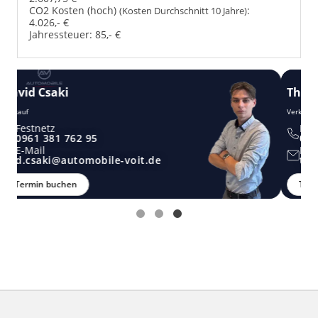
CO2 Kosten (hoch)
:
(Kosten Durchschnitt 10 Jahre)
4.026,- €
Jahressteuer:
85,- €
Thomas Möstel
Verkauf
Festnetz
0961 381 762 95
E-Mail
t.moestel@automobile-voit.de
Termin buchen