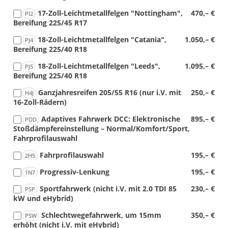
17-Zoll-Leichtmetallfelgen "Nottingham",
470,– €
PI2
Bereifung 225/45 R17
18-Zoll-Leichtmetallfelgen "Catania",
1.050,– €
PJ4
Bereifung 225/40 R18
18-Zoll-Leichtmetallfelgen "Leeds",
1.095,– €
PJ5
Bereifung 225/40 R18
Ganzjahresreifen 205/55 R16 (nur i.V. mit
250,– €
H4J
16-Zoll-Rädern)
Adaptives Fahrwerk DCC: Elektronische
895,– €
PDD
Stoßdämpfereinstellung – Normal/Komfort/Sport,
Fahrprofilauswahl
Fahrprofilauswahl
195,– €
2H5
Progressiv-Lenkung
195,– €
1N7
Sportfahrwerk (nicht i.V. mit 2.0 TDI 85
230,– €
PSP
kW und eHybrid)
Schlechtwegefahrwerk, um 15mm
350,– €
PSW
erhöht (nicht i.V. mit eHybrid)