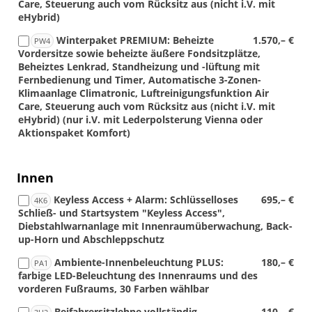
Care, Steuerung auch vom Rücksitz aus (nicht i.V. mit
eHybrid)
Winterpaket PREMIUM: Beheizte
1.570,– €
PW4
Vordersitze sowie beheizte äußere Fondsitzplätze,
Beheiztes Lenkrad, Standheizung und -lüftung mit
Fernbedienung und Timer, Automatische 3-Zonen-
Klimaanlage Climatronic, Luftreinigungsfunktion Air
Care, Steuerung auch vom Rücksitz aus (nicht i.V. mit
eHybrid) (nur i.V. mit Lederpolsterung Vienna oder
Aktionspaket Komfort)
Innen
Keyless Access + Alarm: Schlüsselloses
695,– €
4K6
Schließ- und Startsystem "Keyless Access",
Diebstahlwarnanlage mit Innenraumüberwachung, Back-
up-Horn und Abschleppschutz
Ambiente-Innenbeleuchtung PLUS:
180,– €
PA1
farbige LED-Beleuchtung des Innenraums und des
vorderen Fußraums, 30 Farben wählbar
Beifahrersitzlehne vollständig
110,– €