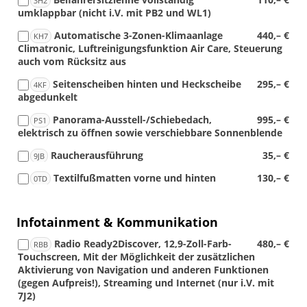
3H2
umklappbar (nicht i.V. mit PB2 und WL1)
Automatische 3-Zonen-Klimaanlage
440,– €
KH7
Climatronic, Luftreinigungsfunktion Air Care, Steuerung
auch vom Rücksitz aus
Seitenscheiben hinten und Heckscheibe
295,– €
4KF
abgedunkelt
Panorama-Ausstell-/Schiebedach,
995,– €
PS1
elektrisch zu öffnen sowie verschiebbare Sonnenblende
Raucherausführung
35,– €
9JB
Textilfußmatten vorne und hinten
130,– €
0TD
Infotainment & Kommunikation
Radio Ready2Discover, 12,9-Zoll-Farb-
480,– €
RBB
Touchscreen, Mit der Möglichkeit der zusätzlichen
Aktivierung von Navigation und anderen Funktionen
(gegen Aufpreis!), Streaming und Internet (nur i.V. mit
7J2)