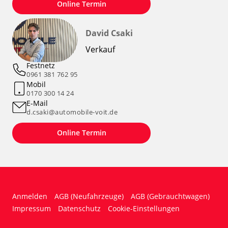
Online Termin
David Csaki
Verkauf
Festnetz
0961 381 762 95
Mobil
0170 300 14 24
E-Mail
d.csaki@automobile-voit.de
Online Termin
Anmelden
AGB (Neufahrzeuge)
AGB (Gebrauchtwagen)
Impressum
Datenschutz
Cookie-Einstellungen