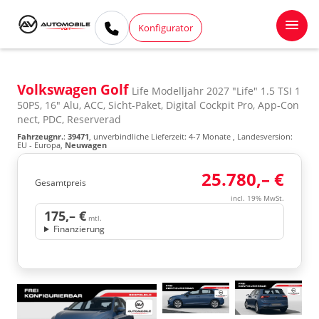
Konfigurator
Volkswagen Golf
Life Modelljahr 2027 "Life" 1.5 TSI 1
50PS, 16" Alu, ACC, Sicht-Paket, Digital Cockpit Pro, App-Con
nect, PDC, Reserverad
Fahrzeugnr.
:
39471
, unverbindliche Lieferzeit: 4-7 Monate , Landesversion:
EU - Europa,
Neuwagen
25.780,– €
Gesamtpreis
incl. 19% MwSt.
175,– €
mtl.
Finanzierung