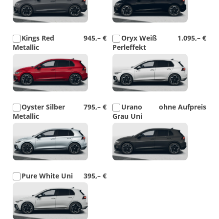
Kings Red
945,– €
Oryx Weiß
1.095,– €
Metallic
Perleffekt
Detail
Detail
Foto
Foto
Oyster Silber
795,– €
Urano
ohne Aufpreis
Metallic
Grau Uni
Detail
Detail
Foto
Foto
Pure White Uni
395,– €
Detail
Foto