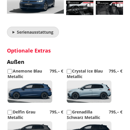
Serienausstattung
Optionale Extras
Außen
Anemone Blau
795,– €
Crystal Ice Blau
795,– €
Metallic
Metallic
Detail
Detail
Foto
Foto
Delfin Grau
795,– €
Grenadilla
795,– €
Metallic
Schwarz Metallic
Detail
Detail
Foto
Foto