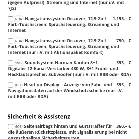
(gegen Aufpreis!), Streaming und Internet (nur i.V. mit
7J2)
Navigationssystem Discover, 12,9-Zoll-
1.195,– €
RDA
Farb-Touchscreen, Sprachsteuerung, Streaming und
Internet
Navigationssystem Discover, 12,9-Zoll-
750,– €
RDA
Farb-Touchscreen, Sprachsteuerung, Streaming und
Internet (nur i.V. mit Aktionspaket Komfort)
Soundsystem Harman Kardon 8+1,
595,– €
9VG
Digitaler 12-Kanal-Verstärker 480 W, 8+1 Front- und
Hecklautsprecher, Subwoofer (nur i.V. mit RBB oder RDA)
Head-up-Display – Anzeige von Fahr- und
595,– €
KS1
Navigationsdaten auf der Windschutzscheibe (nur i.V.
mit RBB oder RDA)
Sicherheit & Assistenz
Seitenairbags hinten und Gurtstraffer für
360,– €
6C4
die äußeren Rücksitzplätze, mit Signalisierung bei nicht
angeschnallten Sicherheitsgurten