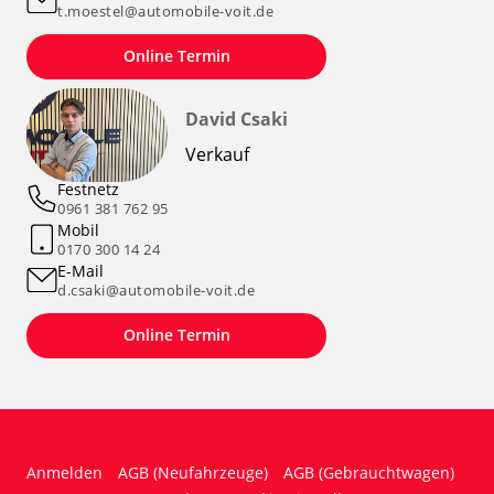
t.moestel@automobile-voit.de
Online Termin
David Csaki
Verkauf
Festnetz
0961 381 762 95
Mobil
0170 300 14 24
E-Mail
d.csaki@automobile-voit.de
Online Termin
Anmelden
AGB (Neufahrzeuge)
AGB (Gebrauchtwagen)