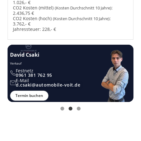
1.026,- €
CO2 Kosten (mittel)
:
(Kosten Durchschnitt 10 Jahre)
2.436,75 €
CO2 Kosten (hoch)
:
(Kosten Durchschnitt 10 Jahre)
3.762,- €
Jahressteuer:
228,- €
David Csaki
T
Verkauf
Ver
Festnetz
0961 381 762 95
E-Mail
d.csaki@automobile-voit.de
Termin buchen