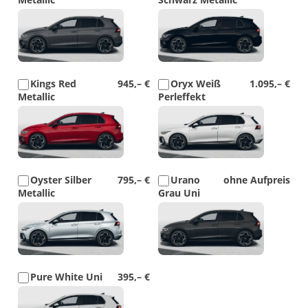
Detail
Detail
Foto
Foto
Kings Red
945,– €
Oryx Weiß
1.095,– €
Metallic
Perleffekt
Detail
Detail
Foto
Foto
Oyster Silber
795,– €
Urano
ohne Aufpreis
Metallic
Grau Uni
Detail
Detail
Foto
Foto
Pure White Uni
395,– €
Detail
Foto