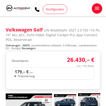
Konfigurator
Volkswagen Golf
Life Modelljahr 2027 2.0 TDI 116 PS,
16" Alu, ACC, Sicht-Paket, Digital Cockpit Pro, App-Connect,
PDC, Reserverad
Fahrzeugnr.
:
39475
, unverbindliche Lieferzeit: 5-9 Monate , Landesversion:
EU - Europa,
Neuwagen
26.430,– €
Gesamtpreis
incl. 19% MwSt.
179,– €
mtl.
Finanzierung