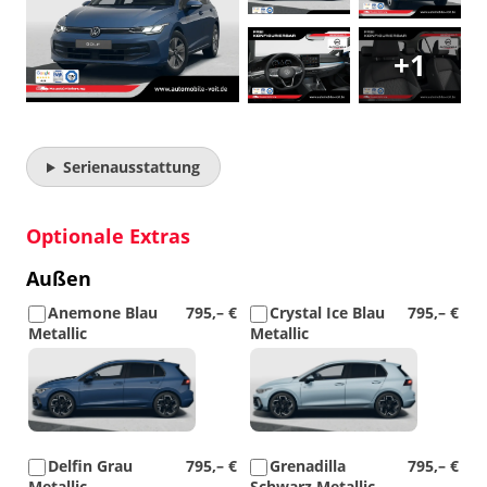
+1
Serienausstattung
Optionale Extras
Außen
Anemone Blau
795,– €
Crystal Ice Blau
795,– €
Metallic
Metallic
Detail
Detail
Foto
Foto
Delfin Grau
795,– €
Grenadilla
795,– €
Metallic
Schwarz Metallic