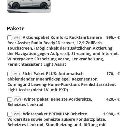
Pakete
Aktionspaket Komfort: Rückfahrkamera
995,– €
W50
Rear Assist; Radio Ready2Discover, 12,9-ZollFarb-
Touchscreen, (Möglichkeit der zusätzlichen Aktierung
der Navigation gegen Aufpreis!), Streaming und Internet,
Winterpaket: Sitzheizung vorne, Lenkradheizung,
Fernlichtassistent Light Assist
Sicht-Paket PLUS: Automatisch
170,– €
PLD
abblendender Innenrückspiegel, Regensensor,
Comingund Leaving-Home-Funktion, Fernlichtassistent
Light Assist (nicht i.V. mit PXD)
Winterpaket: Beheizte Vordersitze,
420,– €
WW1
Beheiztes Lenkrad
Winterpaket PREMIUM: Beheizte
1.980,– €
PW4
Vordersitze sowie beheizte äußere Fondsitzplätze,
Beheiztes Lenkrad, Standheizung und -lüftung mit