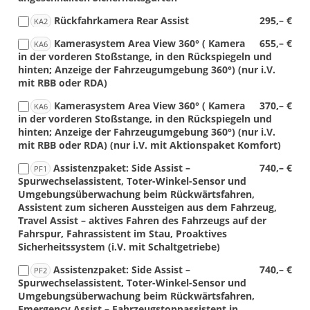
Rückfahrkamera Rear Assist
295,– €
KA2
Kamerasystem Area View 360° ( Kamera
655,– €
KA6
in der vorderen Stoßstange, in den Rückspiegeln und
hinten; Anzeige der Fahrzeugumgebung 360°) (nur i.V.
mit RBB oder RDA)
Kamerasystem Area View 360° ( Kamera
370,– €
KA6
in der vorderen Stoßstange, in den Rückspiegeln und
hinten; Anzeige der Fahrzeugumgebung 360°) (nur i.V.
mit RBB oder RDA) (nur i.V. mit Aktionspaket Komfort)
Assistenzpaket: Side Assist –
740,– €
PF1
Spurwechselassistent, Toter-Winkel-Sensor und
Umgebungsüberwachung beim Rückwärtsfahren,
Assistent zum sicheren Aussteigen aus dem Fahrzeug,
Travel Assist – aktives Fahren des Fahrzeugs auf der
Fahrspur, Fahrassistent im Stau, Proaktives
Sicherheitssystem (i.V. mit Schaltgetriebe)
Assistenzpaket: Side Assist –
740,– €
PF2
Spurwechselassistent, Toter-Winkel-Sensor und
Umgebungsüberwachung beim Rückwärtsfahren,
Emergency Assist – Fahrzeugstoppassistent in