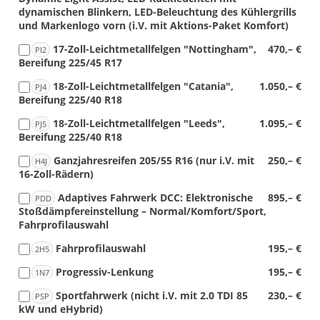
dynamischen Blinkern, LED-Beleuchtung des Kühlergrills
und Markenlogo vorn (i.V. mit Aktions-Paket Komfort)
17-Zoll-Leichtmetallfelgen "Nottingham",
470,– €
PI2
Bereifung 225/45 R17
18-Zoll-Leichtmetallfelgen "Catania",
1.050,– €
PJ4
Bereifung 225/40 R18
18-Zoll-Leichtmetallfelgen "Leeds",
1.095,– €
PJ5
Bereifung 225/40 R18
Ganzjahresreifen 205/55 R16 (nur i.V. mit
250,– €
H4J
16-Zoll-Rädern)
Adaptives Fahrwerk DCC: Elektronische
895,– €
PDD
Stoßdämpfereinstellung – Normal/Komfort/Sport,
Fahrprofilauswahl
Fahrprofilauswahl
195,– €
2H5
Progressiv-Lenkung
195,– €
1N7
Sportfahrwerk (nicht i.V. mit 2.0 TDI 85
230,– €
PSP
kW und eHybrid)