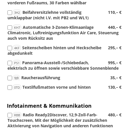
vorderen Fußraums, 30 Farben wählbar
Beifahrersitzlehne vollständig
110,– €
3H2
umklappbar (nicht i.V. mit PB2 und WL1)
Automatische 3-Zonen-Klimaanlage
440,– €
KH7
Climatronic, Luftreinigungsfunktion Air Care, Steuerung
auch vom Rücksitz aus
Seitenscheiben hinten und Heckscheibe
295,– €
4KF
abgedunkelt
Panorama-Ausstell-/Schiebedach,
995,– €
PS1
elektrisch zu öffnen sowie verschiebbare Sonnenblende
Raucherausführung
35,– €
9JB
Textilfußmatten vorne und hinten
130,– €
0TD
Infotainment & Kommunikation
Radio Ready2Discover, 12,9-Zoll-Farb-
480,– €
RBB
Touchscreen, Mit der Möglichkeit der zusätzlichen
Aktivierung von Navigation und anderen Funktionen