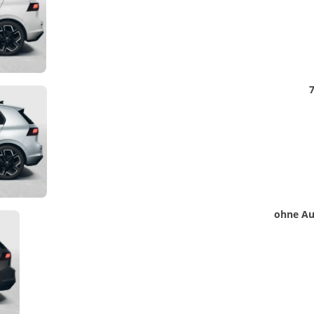
Detail
7
Foto
Detail
ohne Au
Foto