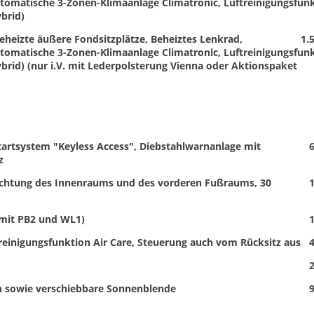
tomatische 3-Zonen-Klimaanlage Climatronic, Luftreinigungsfun
ybrid)
heizte äußere Fondsitzplätze, Beheiztes Lenkrad,
1.
tomatische 3-Zonen-Klimaanlage Climatronic, Luftreinigungsfun
ybrid) (nur i.V. mit Lederpolsterung Vienna oder Aktionspaket
Startsystem "Keyless Access", Diebstahlwarnanlage mit
6
z
uchtung des Innenraums und des vorderen Fußraums, 30
1
. mit PB2 und WL1)
1
reinigungsfunktion Air Care, Steuerung auch vom Rücksitz aus
4
2
en sowie verschiebbare Sonnenblende
9