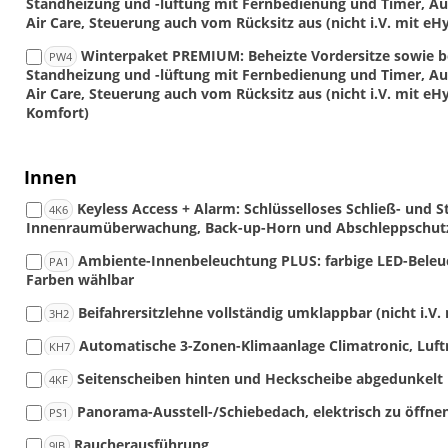
Standheizung und -lüftung mit Fernbedienung und Timer, Au
Air Care, Steuerung auch vom Rücksitz aus (nicht i.V. mit eH
Winterpaket PREMIUM: Beheizte Vordersitze sowie be
PW4
Standheizung und -lüftung mit Fernbedienung und Timer, Au
Air Care, Steuerung auch vom Rücksitz aus (nicht i.V. mit eH
Komfort)
Innen
Keyless Access + Alarm: Schlüsselloses Schließ- und 
4K6
Innenraumüberwachung, Back-up-Horn und Abschleppschut
Ambiente-Innenbeleuchtung PLUS: farbige LED-Bele
PA1
Farben wählbar
Beifahrersitzlehne vollständig umklappbar (nicht i.V
3H2
Automatische 3-Zonen-Klimaanlage Climatronic, Luft
KH7
Seitenscheiben hinten und Heckscheibe abgedunkelt
4KF
Panorama-Ausstell-/Schiebedach, elektrisch zu öffn
PS1
Raucherausführung
9JB