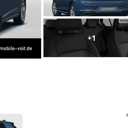
Matthias Voit
Geschäftsführung / Inhaber
Festnetz
+1
0961 381 762
E-Mail
m.voit@automobile-v
Termin buchen
Detail
7
Foto