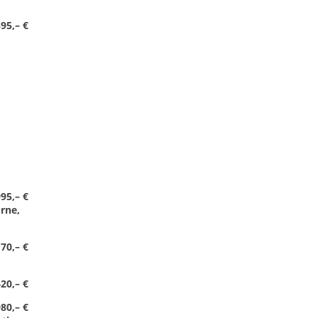
95,– €
95,– €
rne,
70,– €
20,– €
980,– €