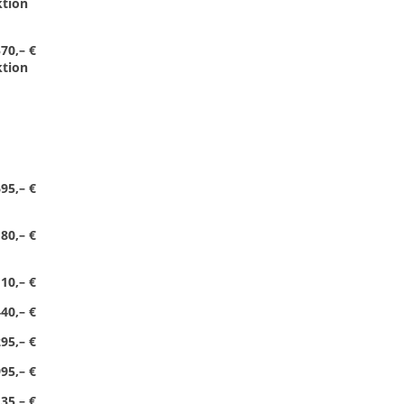
ktion
570,– €
ktion
95,– €
80,– €
10,– €
40,– €
95,– €
95,– €
35,– €