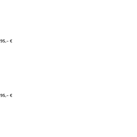
95,– €
95,– €