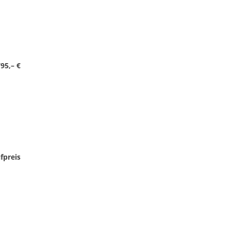
95,– €
fpreis