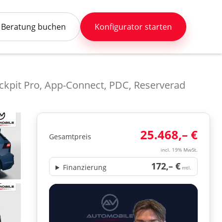
Beratung buchen
Konfigurator starten
Cockpit Pro, App-Connect, PDC, Reserverad
25.468,– €
Gesamtpreis
incl. 19% MwSt.
172,– €
Finanzierung
mtl.