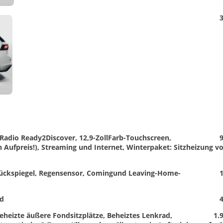
Detail
3
Foto
Radio Ready2Discover, 12,9-ZollFarb-Touchscreen,
9
 Aufpreis!), Streaming und Internet, Winterpaket: Sitzheizung vo
rückspiegel, Regensensor, Comingund Leaving-Home-
1
ad
4
heizte äußere Fondsitzplätze, Beheiztes Lenkrad,
1.