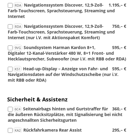
Navigationssystem Discover, 12,9-Zoll-
1.195,– €
RDA
Farb-Touchscreen, Sprachsteuerung, Streaming und
Internet
Navigationssystem Discover, 12,9-Zoll-
750,– €
RDA
Farb-Touchscreen, Sprachsteuerung, Streaming und
Internet (nur i.V. mit Aktionspaket Komfort)
Soundsystem Harman Kardon 8+1,
595,– €
9VG
Digitaler 12-Kanal-Verstärker 480 W, 8+1 Front- und
Hecklautsprecher, Subwoofer (nur i.V. mit RBB oder RDA)
Head-up-Display – Anzeige von Fahr- und
595,– €
KS1
Navigationsdaten auf der Windschutzscheibe (nur i.V.
mit RBB oder RDA)
Sicherheit & Assistenz
Seitenairbags hinten und Gurtstraffer für
360,– €
6C4
die äußeren Rücksitzplätze, mit Signalisierung bei nicht
angeschnallten Sicherheitsgurten
Rückfahrkamera Rear Assist
295,– €
KA2