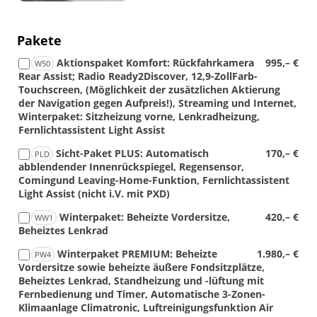
Pakete
Aktionspaket Komfort: Rückfahrkamera
995,– €
W50
Rear Assist; Radio Ready2Discover, 12,9-ZollFarb-
Touchscreen, (Möglichkeit der zusätzlichen Aktierung
der Navigation gegen Aufpreis!), Streaming und Internet,
Winterpaket: Sitzheizung vorne, Lenkradheizung,
Fernlichtassistent Light Assist
Sicht-Paket PLUS: Automatisch
170,– €
PLD
abblendender Innenrückspiegel, Regensensor,
Comingund Leaving-Home-Funktion, Fernlichtassistent
Light Assist (nicht i.V. mit PXD)
Winterpaket: Beheizte Vordersitze,
420,– €
WW1
Beheiztes Lenkrad
Winterpaket PREMIUM: Beheizte
1.980,– €
PW4
Vordersitze sowie beheizte äußere Fondsitzplätze,
Beheiztes Lenkrad, Standheizung und -lüftung mit
Fernbedienung und Timer, Automatische 3-Zonen-
Klimaanlage Climatronic, Luftreinigungsfunktion Air