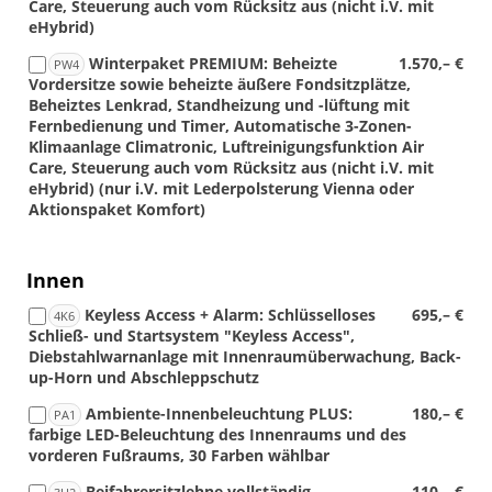
Care, Steuerung auch vom Rücksitz aus (nicht i.V. mit
eHybrid)
Winterpaket PREMIUM: Beheizte
1.570,– €
PW4
Vordersitze sowie beheizte äußere Fondsitzplätze,
Beheiztes Lenkrad, Standheizung und -lüftung mit
Fernbedienung und Timer, Automatische 3-Zonen-
Klimaanlage Climatronic, Luftreinigungsfunktion Air
Care, Steuerung auch vom Rücksitz aus (nicht i.V. mit
eHybrid) (nur i.V. mit Lederpolsterung Vienna oder
Aktionspaket Komfort)
Innen
Keyless Access + Alarm: Schlüsselloses
695,– €
4K6
Schließ- und Startsystem "Keyless Access",
Diebstahlwarnanlage mit Innenraumüberwachung, Back-
up-Horn und Abschleppschutz
Ambiente-Innenbeleuchtung PLUS:
180,– €
PA1
farbige LED-Beleuchtung des Innenraums und des
vorderen Fußraums, 30 Farben wählbar
Beifahrersitzlehne vollständig
110,– €