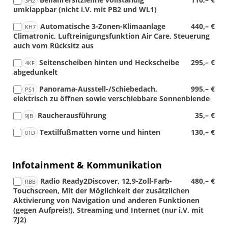
3H2
umklappbar (nicht i.V. mit PB2 und WL1)
Automatische 3-Zonen-Klimaanlage
440,– €
KH7
Climatronic, Luftreinigungsfunktion Air Care, Steuerung
auch vom Rücksitz aus
Seitenscheiben hinten und Heckscheibe
295,– €
4KF
abgedunkelt
Panorama-Ausstell-/Schiebedach,
995,– €
PS1
elektrisch zu öffnen sowie verschiebbare Sonnenblende
Raucherausführung
35,– €
9JB
Textilfußmatten vorne und hinten
130,– €
0TD
Infotainment & Kommunikation
Radio Ready2Discover, 12,9-Zoll-Farb-
480,– €
RBB
Touchscreen, Mit der Möglichkeit der zusätzlichen
Aktivierung von Navigation und anderen Funktionen
(gegen Aufpreis!), Streaming und Internet (nur i.V. mit
7J2)