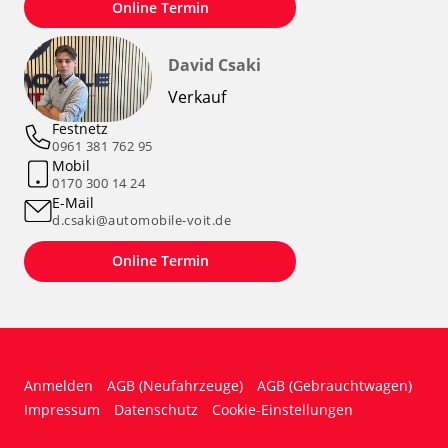
Online Termin
David Csaki
Verkauf
Festnetz
0961 381 762 95
Mobil
0170 300 14 24
E-Mail
d.csaki@automobile-voit.de
Online Termin
Anmelden
AGB (Neufahrzeuge)
AGB (Gebrauchtwagen)
Impressum
Datenschutz
Cookie-Einstellungen