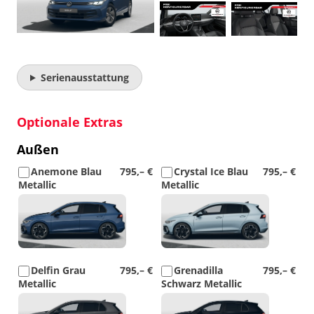
Serienausstattung
Optionale Extras
Außen
Anemone Blau
795,– €
Crystal Ice Blau
795,– €
Metallic
Metallic
Detail
Detail
Foto
Foto
Delfin Grau
795,– €
Grenadilla
795,– €
Metallic
Schwarz Metallic
Detail
Detail
Foto
Foto