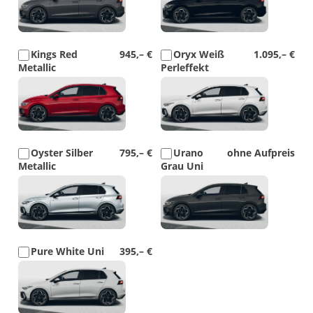
Kings Red
945,– €
Oryx Weiß
1.095,– €
Metallic
Perleffekt
Detail
Detail
Foto
Foto
Oyster Silber
795,– €
Urano
ohne Aufpreis
Metallic
Grau Uni
Detail
Detail
Foto
Foto
Pure White Uni
395,– €
Detail
Foto