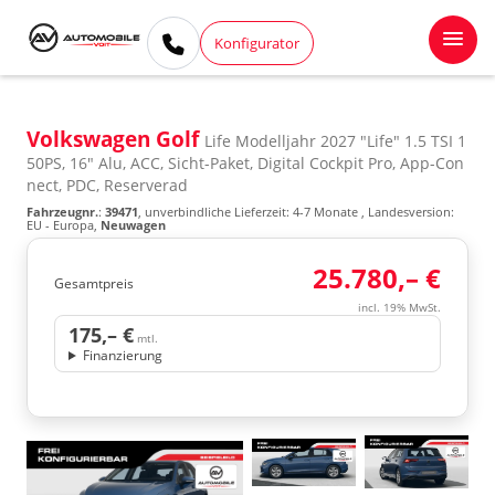
Konfigurator
Volkswagen Golf
Life Modelljahr 2027 "Life" 1.5 TSI 1
50PS, 16" Alu, ACC, Sicht-Paket, Digital Cockpit Pro, App-Con
nect, PDC, Reserverad
Fahrzeugnr.
:
39471
, unverbindliche Lieferzeit: 4-7 Monate , Landesversion:
EU - Europa,
Neuwagen
25.780,– €
Gesamtpreis
incl. 19% MwSt.
175,– €
mtl.
Finanzierung