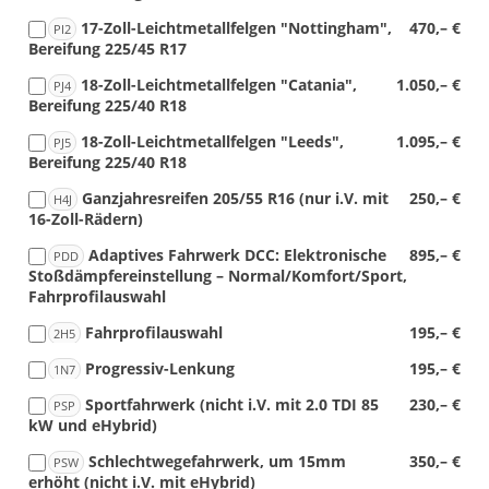
17-Zoll-Leichtmetallfelgen "Nottingham",
470,– €
PI2
Bereifung 225/45 R17
18-Zoll-Leichtmetallfelgen "Catania",
1.050,– €
PJ4
Bereifung 225/40 R18
18-Zoll-Leichtmetallfelgen "Leeds",
1.095,– €
PJ5
Bereifung 225/40 R18
Ganzjahresreifen 205/55 R16 (nur i.V. mit
250,– €
H4J
16-Zoll-Rädern)
Adaptives Fahrwerk DCC: Elektronische
895,– €
PDD
Stoßdämpfereinstellung – Normal/Komfort/Sport,
Fahrprofilauswahl
Fahrprofilauswahl
195,– €
2H5
Progressiv-Lenkung
195,– €
1N7
Sportfahrwerk (nicht i.V. mit 2.0 TDI 85
230,– €
PSP
kW und eHybrid)
Schlechtwegefahrwerk, um 15mm
350,– €
PSW
erhöht (nicht i.V. mit eHybrid)