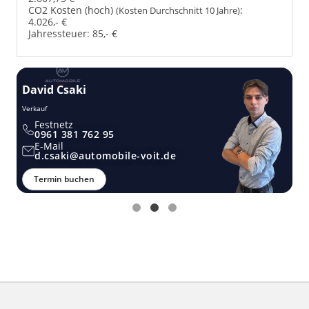
CO2 Kosten (hoch)
:
(Kosten Durchschnitt 10 Jahre)
4.026,- €
Jahressteuer:
85,- €
David Csaki
T
Verkauf
Ver
Festnetz
0961 381 762 95
E-Mail
d.csaki@automobile-voit.de
Termin buchen