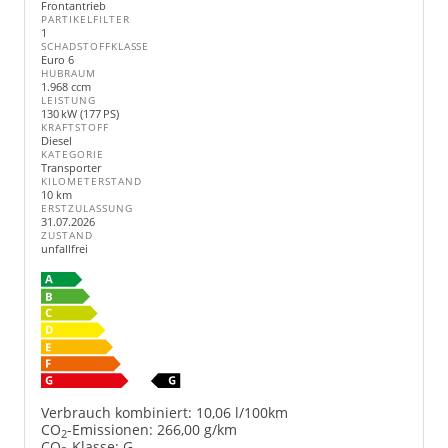
Frontantrieb
PARTIKELFILTER
1
SCHADSTOFFKLASSE
Euro 6
HUBRAUM
1.968 ccm
LEISTUNG
130 kW (177 PS)
KRAFTSTOFF
Diesel
KATEGORIE
Transporter
KILOMETERSTAND
10 km
ERSTZULASSUNG
31.07.2026
ZUSTAND
unfallfrei
Verbrauch kombiniert:
10,06 l/100km
CO
-Emissionen:
266,00 g/km
2
CO
-Klasse:
G