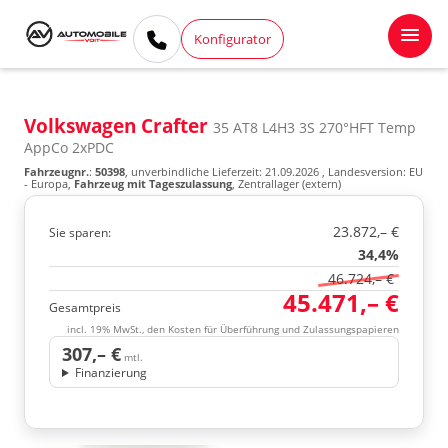
Konfigurator
Volkswagen Crafter
35 AT8 L4H3 3S 270°HFT Temp
AppCo 2xPDC
Fahrzeugnr.
:
50398
, unverbindliche Lieferzeit:
21.09.2026
, Landesversion: EU
- Europa,
Fahrzeug mit Tageszulassung
, Zentrallager (extern)
23.872,– €
Sie sparen:
34,4%
46.724,– €
45.471,– €
Gesamtpreis
incl. 19% MwSt., den Kosten für Überführung und Zulassungspapieren
307,– €
mtl.
Finanzierung