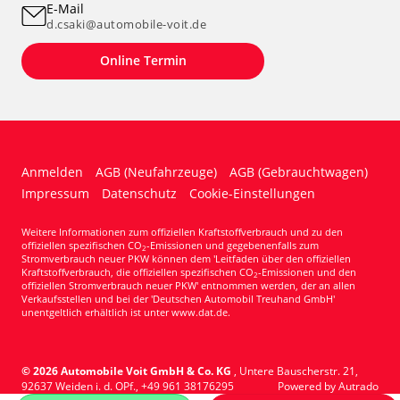
E-Mail
d.csaki@automobile-voit.de
Online Termin
Anmelden
AGB (Neufahrzeuge)
AGB (Gebrauchtwagen)
Impressum
Datenschutz
Cookie-Einstellungen
Weitere Informationen zum offiziellen Kraftstoffverbrauch und zu den
offiziellen spezifischen CO
-Emissionen und gegebenenfalls zum
2
Stromverbrauch neuer PKW können dem 'Leitfaden über den offiziellen
Kraftstoffverbrauch, die offiziellen spezifischen CO
-Emissionen und den
2
offiziellen Stromverbrauch neuer PKW' entnommen werden, der an allen
Verkaufsstellen und bei der 'Deutschen Automobil Treuhand GmbH'
unentgeltlich erhältlich ist unter www.dat.de.
© 2026
Automobile Voit GmbH & Co. KG
,
Untere Bauscherstr. 21
,
92637
Weiden i. d. OPf.,
+49 961 38176295
Powered by Autrado