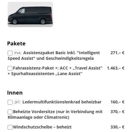
Detail
Foto
Pakete
Assistenzpaket Basic inkl. "Intelligent
271,– €
PVA
Speed Assist" und Geschwindigkeitsregela
Fahrassistenz-Paket +: ACC + „Travel Assist“
1.463,– €
+ Spurhalteassistenten „Lane Assist“
Innen
Ledermultifunktionslenkrad beheizbar
160,– €
2FT
Beheizte Vordersitze (nur in Verbindung mit
370,– €
Klimaanlage oder Climatronic)
Windschutzscheibe – beheizt
330,– €