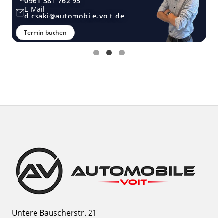
0961 381 762 95
E-Mail
d.csaki@automobile-voit.de
Termin buchen
Untere Bauscherstr. 21