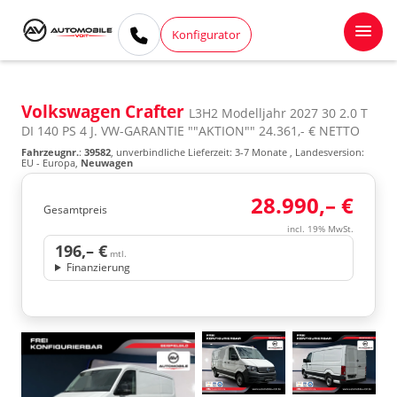
Konfigurator
Volkswagen Crafter
L3H2 Modelljahr 2027 30 2.0 T
DI 140 PS 4 J. VW-GARANTIE ""AKTION"" 24.361,- € NETTO
Fahrzeugnr.
:
39582
, unverbindliche Lieferzeit: 3-7 Monate , Landesversion:
EU - Europa,
Neuwagen
28.990,– €
Gesamtpreis
incl. 19% MwSt.
196,– €
mtl.
Finanzierung