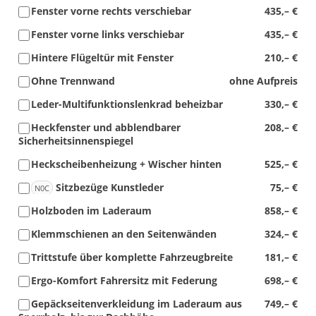
Fenster vorne rechts verschiebar
435,– €
Fenster vorne links verschiebar
435,– €
Hintere Flügeltür mit Fenster
210,– €
Ohne Trennwand
ohne Aufpreis
Leder-Multifunktionslenkrad beheizbar
330,– €
Heckfenster und abblendbarer
208,– €
Sicherheitsinnenspiegel
Heckscheibenheizung + Wischer hinten
525,– €
Sitzbezüge Kunstleder
75,– €
N0C
Holzboden im Laderaum
858,– €
Klemmschienen an den Seitenwänden
324,– €
Trittstufe über komplette Fahrzeugbreite
181,– €
Ergo-Komfort Fahrersitz mit Federung
698,– €
Gepäckseitenverkleidung im Laderaum aus
749,– €