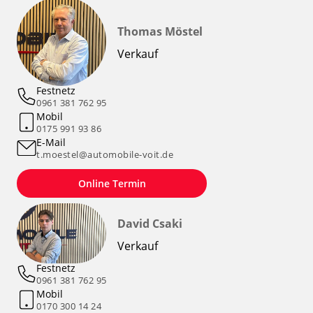
Thomas Möstel
Verkauf
Festnetz
0961 381 762 95
Mobil
0175 991 93 86
E-Mail
t.moestel@automobile-voit.de
Online Termin
David Csaki
Verkauf
Festnetz
0961 381 762 95
Mobil
0170 300 14 24