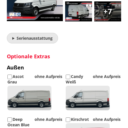
+7
Serienausstattung
Optionale Extras
Außen
Ascot
ohne Aufpreis
Candy
ohne Aufpreis
Grau
Weiß
Detail
Detail
Foto
Foto
Deep
ohne Aufpreis
Kirschrot
ohne Aufpreis
Ocean Blue
Detail