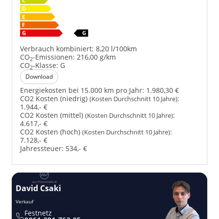
Verbrauch kombiniert:
8,20 l/100km
CO
-Emissionen:
216,00 g/km
2
CO
-Klasse:
G
2
Download
Energiekosten bei 15.000 km pro Jahr:
1.980,30 €
CO2 Kosten (niedrig)
:
(Kosten Durchschnitt 10 Jahre)
1.944,- €
CO2 Kosten (mittel)
:
(Kosten Durchschnitt 10 Jahre)
4.617,- €
CO2 Kosten (hoch)
:
(Kosten Durchschnitt 10 Jahre)
7.128,- €
Jahressteuer:
534,- €
David Csaki
T
Verkauf
Ver
Festnetz