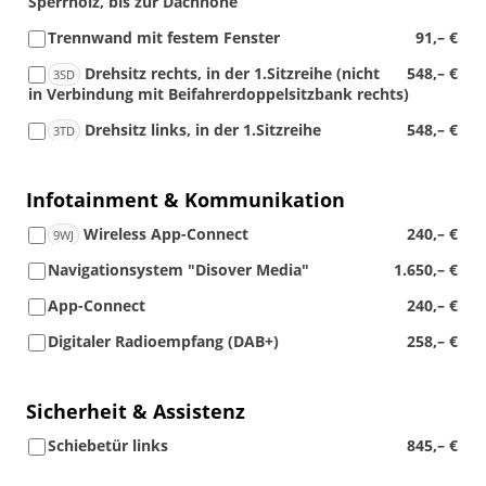
Sperrholz, bis zur Dachhöhe
Trennwand mit festem Fenster
91,– €
Drehsitz rechts, in der 1.Sitzreihe (nicht
548,– €
3SD
in Verbindung mit Beifahrerdoppelsitzbank rechts)
Drehsitz links, in der 1.Sitzreihe
548,– €
3TD
Infotainment & Kommunikation
Wireless App-Connect
240,– €
9WJ
Navigationsystem "Disover Media"
1.650,– €
App-Connect
240,– €
Digitaler Radioempfang (DAB+)
258,– €
Sicherheit & Assistenz
Schiebetür links
845,– €