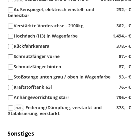
Außenspiegel, elektrisch einstell- und
232,– €
beheizbar
Verstärkte Vorderachse - 2100kg
362,– €
Hochdach (H3) in Wagenfarbe
1.494,– €
Rückfahrkamera
378,– €
Schmutzfänger vorne
87,– €
Schmutzfänger hinten
87,– €
Stoßstange unten grau / oben in Wagenfarbe
93,– €
Kraftstofftank 63l
76,– €
Anhängevorrichtung starr
796,– €
Federung/Dämpfung, verstärkt und
378,– €
2MG
Stabilisierung, verstärkt
Sonstiges