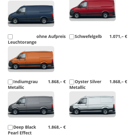
Detail
Foto
Foto
ohne Aufpreis
Schwefelgelb
1.071,– €
Leuchtorange
Detail
Foto
Indiumgrau
1.868,– €
Oyster Silver
1.868,– €
Metallic
Metallic
Detail
Detail
Foto
Foto
Deep Black
1.868,– €
Pearl Effect