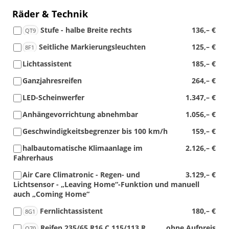
Räder & Technik
Stufe - halbe Breite rechts
136,– €
QT9
Seitliche Markierungsleuchten
125,– €
8F1
Lichtassistent
185,– €
Ganzjahresreifen
264,– €
LED-Scheinwerfer
1.347,– €
Anhängevorrichtung abnehmbar
1.056,– €
Geschwindigkeitsbegrenzer bis 100 km/h
159,– €
halbautomatische Klimaanlage im
2.126,– €
Fahrerhaus
Air Care Climatronic - Regen- und
3.129,– €
Lichtsensor - „Leaving Home“-Funktion und manuell
auch „Coming Home“
Fernlichtassistent
180,– €
8G1
Reifen 235/65 R16 C 115/113 R
ohne Aufpreis
Q70