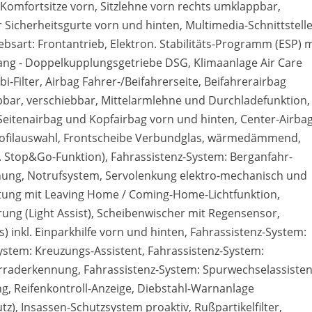
e: Komfortsitze vorn, Sitzlehne vorn rechts umklappbar,
Sicherheitsgurte vorn und hinten, Multimedia-Schnittstelle
iebsart: Frontantrieb, Elektron. Stabilitäts-Programm (ESP) m
ang - Doppelkupplungsgetriebe DSG, Klimaanlage Air Care
-Filter, Airbag Fahrer-/Beifahrerseite, Beifahrerairbag
appbar, verschiebbar, Mittelarmlehne und Durchladefunktion,
 Seitenairbag und Kopfairbag vorn und hinten, Center-Airba
profilauswahl, Frontscheibe Verbundglas, wärmedämmend,
. Stop&Go-Funktion), Fahrassistenz-System: Berganfahr-
nnung, Notrufsystem, Servolenkung elektro-mechanisch und
ltung mit Leaving Home / Coming-Home-Lichtfunktion,
erung (Light Assist), Scheibenwischer mit Regensensor,
s) inkl. Einparkhilfe vorn und hinten, Fahrassistenz-System:
stem: Kreuzungs-Assistent, Fahrassistenz-System:
rraderkennung, Fahrassistenz-System: Spurwechselassisten
ng, Reifenkontroll-Anzeige, Diebstahl-Warnanlage
, Insassen-Schutzsystem proaktiv, Rußpartikelfilter,