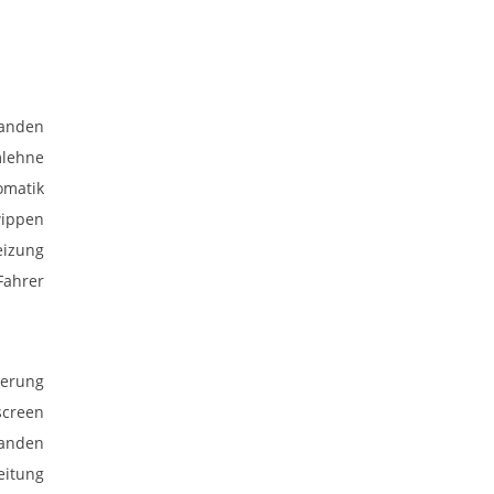
anden
mlehne
omatik
wippen
heizung
Fahrer
uerung
screen
anden
eitung