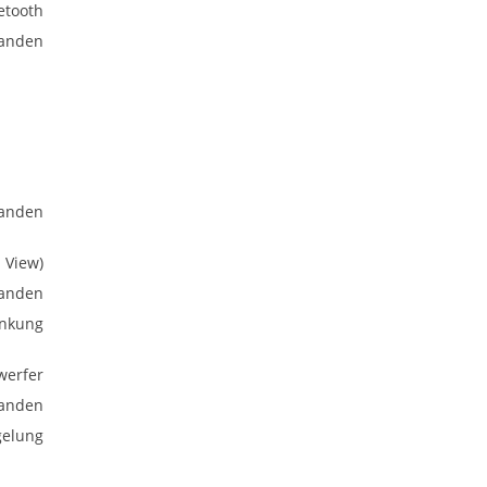
etooth
anden
anden
 View)
anden
enkung
nwerfer
anden
gelung