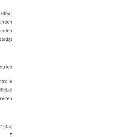
ellbar
anden
anden
tätigt
ntrieb
trolle
lfelge
eifen
 (ICE)
5