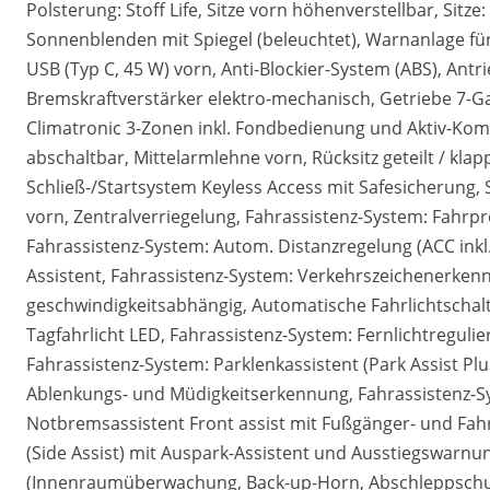
Polsterung: Stoff Life, Sitze vorn höhenverstellbar, Sitz
Sonnenblenden mit Spiegel (beleuchtet), Warnanlage für 
USB (Typ C, 45 W) vorn, Anti-Blockier-System (ABS), Antr
Bremskraftverstärker elektro-mechanisch, Getriebe 7-G
Climatronic 3-Zonen inkl. Fondbedienung und Aktiv-Kombi
abschaltbar, Mittelarmlehne vorn, Rücksitz geteilt / kl
Schließ-/Startsystem Keyless Access mit Safesicherung,
vorn, Zentralverriegelung, Fahrassistenz-System: Fahr
Fahrassistenz-System: Autom. Distanzregelung (ACC inkl
Assistent, Fahrassistenz-System: Verkehrszeichenerke
geschwindigkeitsabhängig, Automatische Fahrlichtscha
Tagfahrlicht LED, Fahrassistenz-System: Fernlichtreguli
Fahrassistenz-System: Parklenkassistent (Park Assist Plu
Ablenkungs- und Müdigkeitserkennung, Fahrassistenz-Sy
Notbremsassistent Front assist mit Fußgänger- und Fah
(Side Assist) mit Auspark-Assistent und Ausstiegswarnu
(Innenraumüberwachung, Back-up-Horn, Abschleppschutz)