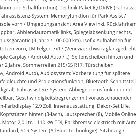
ktion und Schaltfunktion), Technik-Paket IQ.DRIVE (Fahrassi
 Fahrassistenz-System: Memoryfunktion für Park Assist /
sole vorn / Umgebungsansicht Area View inkl. Rückfahrka
klappbar, Abblendautomatik links, Spiegelabsenkung rechts,
hlussgarantie (3 Jahre / 100.000 km), Isofix-Aufnahmen für
stützen vorn, LM-Felgen 7x17 (Venezia, schwarz glanzgedreht
e Carplay / Android Auto /...), Seitenscheiben hinten und
er 2 Jahre, Sommerreifen 215/65 R17, Türscheiben
, Android Auto), Audiosystem: Vorbereitung für spätere
eldleuchte und Projektionsfunktion, Bluetooth-Schnittstell
 digital), Fahrassistenz-System: Abbiegebremsfunktion und
llbar, Geschwindigkeitsbegrenzer mit vorausschauender
Farbdisplay 12,9 Zoll, Innenausstattung: Dekor-Set Life,
Kopfstützen hinten (3-fach), Lautsprecher (8), Mobile Online
otor 2,0 Ltr. - 110 kW TDI, Parkbremse elektrisch mit Aut
tandard, SCR-System (AdBlue-Technologie), Sitzbezug /