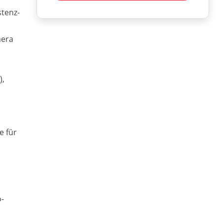
stenz-
mera
),
e für
o-