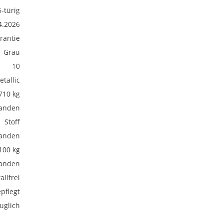
5-türig
4.2026
rantie
Grau
10
etallic
710 kg
anden
Stoff
anden
100 kg
anden
allfrei
pflegt
uglich