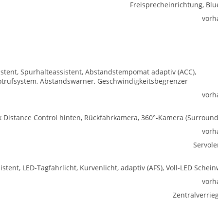
Freisprecheinrichtung, Blu
vorh
istent, Spurhalteassistent, Abstandstempomat adaptiv (ACC),
trufsystem, Abstandswarner, Geschwindigkeitsbegrenzer
vorh
rk Distance Control hinten, Rückfahrkamera, 360°-Kamera (Surround
vorh
Servol
istent, LED-Tagfahrlicht, Kurvenlicht, adaptiv (AFS), Voll-LED Schei
vorh
Zentralverrie