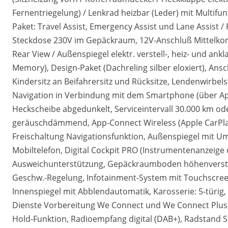
Fernentriegelung) / Lenkrad heizbar (Leder) mit Multifun
Paket: Travel Assist, Emergency Assist und Lane Assist /
Steckdose 230V im Gepäckraum, 12V-Anschluß Mittelkon
Rear View / Außenspiegel elektr. verstell-, heiz- und an
Memory), Design-Paket (Dachreling silber eloxiert), Ansc
Kindersitz an Beifahrersitz und Rücksitze, Lendenwirbel
Navigation in Verbindung mit dem Smartphone (über Appl
Heckscheibe abgedunkelt, Serviceintervall 30.000 km od
geräuschdämmend, App-Connect Wireless (Apple CarPlay
Freischaltung Navigationsfunktion, Außenspiegel mit Umf
Mobiltelefon, Digital Cockpit PRO (Instrumentenanzeige
Ausweichunterstützung, Gepäckraumboden höhenverste
Geschw.-Regelung, Infotainment-System mit Touchscreen-
Innenspiegel mit Abblendautomatik, Karosserie: 5-türig, 
Dienste Vorbereitung We Connect und We Connect Plus, M
Hold-Funktion, Radioempfang digital (DAB+), Radstand S