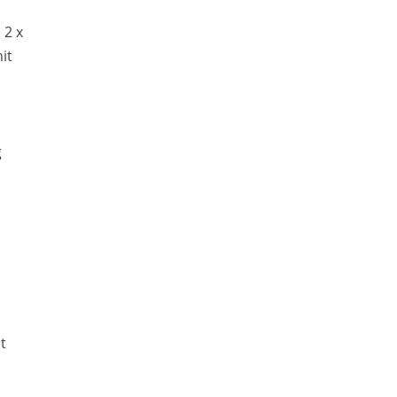
 2 x
it
g
t