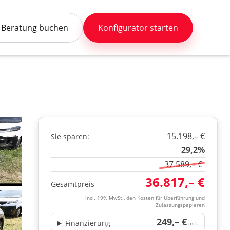
Beratung buchen
Konfigurator starten
15.198,– €
Sie sparen:
29,2%
37.589,– €
36.817,– €
Gesamtpreis
incl. 19% MwSt., den Kosten für Überführung und
Zulassungspapieren
249,– €
Finanzierung
mtl.