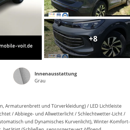
+8
Matthias Voit
Geschäftsführung / Inhaber
Festnetz
0961 381 762
Innenausstattung
E-Mail
Innenausstattung
m.voit@automobile-v
Grau
Termin buchen
, Armaturenbrett und Türverkleidung) / LED Lichtleiste
tet / Abbiege- und Allwetterlicht / Schlechtwetter-Licht /
automatisch und Dynamisches Kurvenlicht), Winter-Komfort
. betätigt (Schließen, sensorgesteuert öffnend,