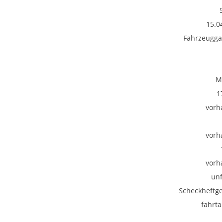
15.0
Fahrzeugga
M
1
vorh
vorh
vorh
unf
Scheckheftge
fahrta