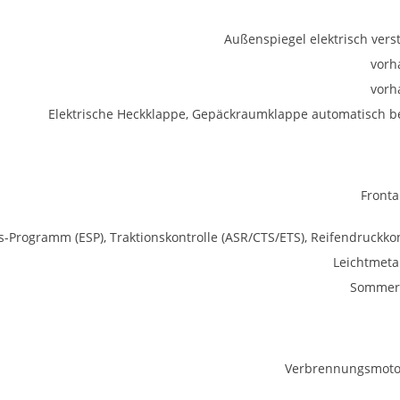
Außenspiegel elektrisch verst
vorh
vorh
Elektrische Heckklappe, Gepäckraumklappe automatisch be
Fronta
ts-Programm (ESP), Traktionskontrolle (ASR/CTS/ETS), Reifendruckkon
Leichtmetal
Sommerr
Verbrennungsmotor