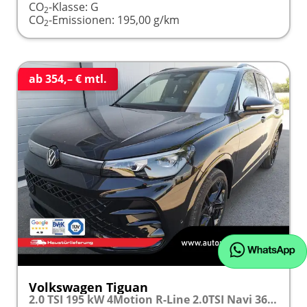
CO
-Klasse:
G
2
CO
-Emissionen:
195,00 g/km
2
ab 354,– € mtl.
Volkswagen Tiguan
2.0 TSI 195 kW 4Motion R-Line 2.0TSI Navi 360 AHK Pano