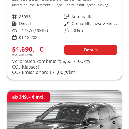
unverbindliche Lieferzeit:
10 Tage
Fahrzeug mit Tageszulassung
Fahrzeugnr.
83096
Getriebe
Automatik
Kraftstoff
Diesel
Außenfarbe
Grenadillschwarz Metallic (0E)
Leistung
142 kW (193 PS)
Kilometerstand
20 km
01.12.2025
51.690,– €
Details
incl. 19% MwSt.
Verbrauch kombiniert:
6,50 l/100km
CO
-Klasse:
F
2
CO
-Emissionen:
171,00 g/km
2
ab 349,– € mtl.