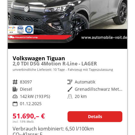
Volkswagen Tiguan
2,0 TDI DSG 4Motion R-Line - LAGER
unverbindliche Lieferzeit:
10 Tage
Fahrzeug mit Tageszulassung
Fahrzeugnr.
83097
Getriebe
Automatik
Kraftstoff
Diesel
Außenfarbe
Grenadillschwarz Metallic (0E)
Leistung
142 kW (193 PS)
Kilometerstand
20 km
01.12.2025
51.690,– €
Details
incl. 19% MwSt.
Verbrauch kombiniert:
6,50 l/100km
CO
-Klasse:
F