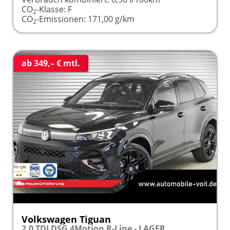
CO
-Klasse:
F
2
CO
-Emissionen:
171,00 g/km
2
ab 349,– € mtl.
Volkswagen Tiguan
2,0 TDI DSG 4Motion R-Line - LAGER