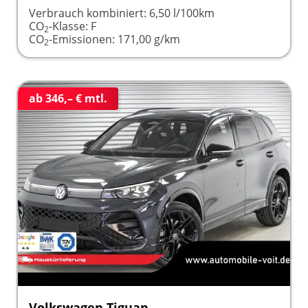
Verbrauch kombiniert:
6,50 l/100km
CO
-Klasse:
F
2
CO
-Emissionen:
171,00 g/km
2
ab 346,– € mtl.
Volkswagen Tiguan