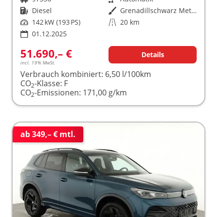
Kraftstoff
Diesel
Außenfarbe
Grenadillschwarz Metallic (0E)
Leistung
142 kW (193 PS)
Kilometerstand
20 km
01.12.2025
51.690,– €
Details
incl. 19% MwSt.
Verbrauch kombiniert:
6,50 l/100km
CO
-Klasse:
F
2
CO
-Emissionen:
171,00 g/km
2
ab 349,– € mtl.