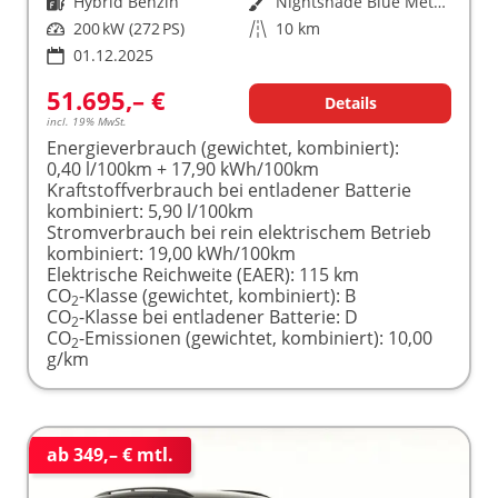
Kraftstoff
Hybrid Benzin
Außenfarbe
Nightshade Blue Metallic
Leistung
200 kW (272 PS)
Kilometerstand
10 km
01.12.2025
51.695,– €
Details
incl. 19% MwSt.
Energieverbrauch (gewichtet, kombiniert):
0,40 l/100km + 17,90 kWh/100km
Kraftstoffverbrauch bei entladener Batterie
kombiniert:
5,90 l/100km
Stromverbrauch bei rein elektrischem Betrieb
kombiniert:
19,00 kWh/100km
Elektrische Reichweite (EAER):
115 km
CO
-Klasse (gewichtet, kombiniert):
B
2
CO
-Klasse bei entladener Batterie:
D
2
CO
-Emissionen (gewichtet, kombiniert):
10,00
2
g/km
ab 349,– € mtl.