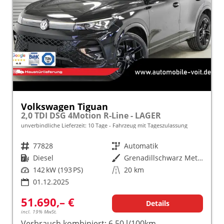
Volkswagen Tiguan
2,0 TDI DSG 4Motion R-Line - LAGER
unverbindliche Lieferzeit:
10 Tage
Fahrzeug mit Tageszulassung
Fahrzeugnr.
77828
Getriebe
Automatik
Kraftstoff
Diesel
Außenfarbe
Grenadillschwarz Metallic (0E)
Leistung
142 kW (193 PS)
Kilometerstand
20 km
01.12.2025
51.690,– €
Details
incl. 19% MwSt.
Verbrauch kombiniert:
6,50 l/100km