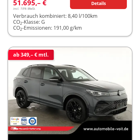
51.695,– €
Details
incl. 19% MwSt.
Verbrauch kombiniert:
8,40 l/100km
CO
-Klasse:
G
2
CO
-Emissionen:
191,00 g/km
2
ab 349,– € mtl.