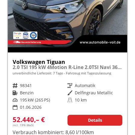
Volkswagen Tiguan
2.0 TSI 195 kW 4Motion R-Line 2.0TSI Navi 360 AHK Pano
unverbindliche Lieferzeit:
7 Tage
Fahrzeug mit Tageszulassung
Fahrzeugnr.
98341
Getriebe
Automatik
Kraftstoff
Benzin
Außenfarbe
Delfingrau Metallic
Leistung
195 kW (265 PS)
Kilometerstand
10 km
01.06.2026
52.440,– €
Details
incl. 19% MwSt.
Verbrauch kombiniert:
8,60 l/100km