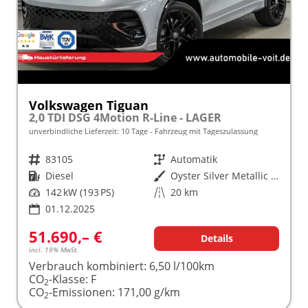
Volkswagen Tiguan
2,0 TDI DSG 4Motion R-Line - LAGER
unverbindliche Lieferzeit:
10 Tage
Fahrzeug mit Tageszulassung
Fahrzeugnr.
83105
Getriebe
Automatik
Kraftstoff
Diesel
Außenfarbe
Oyster Silver Metallic (F0)
Leistung
142 kW (193 PS)
Kilometerstand
20 km
01.12.2025
51.690,– €
Details
incl. 19% MwSt.
Verbrauch kombiniert:
6,50 l/100km
CO
-Klasse:
F
2
CO
-Emissionen:
171,00 g/km
2