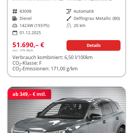
Fahrzeugnr.
83098
Getriebe
Automatik
Kraftstoff
Diesel
Außenfarbe
Delfingrau Metallic (B0)
Leistung
142 kW (193 PS)
Kilometerstand
20 km
01.12.2025
51.690,– €
Details
incl. 19% MwSt.
Verbrauch kombiniert:
6,50 l/100km
CO
-Klasse:
F
2
CO
-Emissionen:
171,00 g/km
2
ab 349,– € mtl.