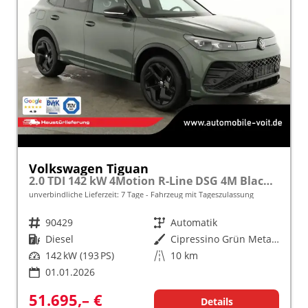
Volkswagen Tiguan
2.0 TDI 142 kW 4Motion R-Line DSG 4M Black, Pano, IQ.Light, AHK, Navi, Side, AreaView, Winter, sofort
unverbindliche Lieferzeit:
7 Tage
Fahrzeug mit Tageszulassung
Fahrzeugnr.
90429
Getriebe
Automatik
Kraftstoff
Diesel
Außenfarbe
Cipressino Grün Metallic
Leistung
142 kW (193 PS)
Kilometerstand
10 km
01.01.2026
51.695,– €
Details