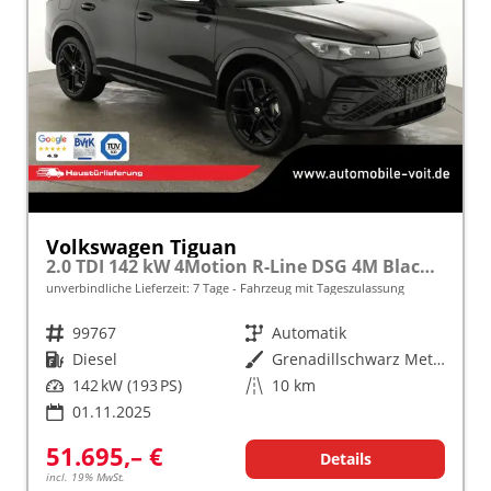
Volkswagen Tiguan
2.0 TDI 142 kW 4Motion R-Line DSG 4M Black, 20-Zoll, Pano, Leder, IQ.Light, AHK, Navi, Side, AreaView, Winter
unverbindliche Lieferzeit:
7 Tage
Fahrzeug mit Tageszulassung
Fahrzeugnr.
99767
Getriebe
Automatik
Kraftstoff
Diesel
Außenfarbe
Grenadillschwarz Metallic
Leistung
142 kW (193 PS)
Kilometerstand
10 km
01.11.2025
51.695,– €
Details
incl. 19% MwSt.