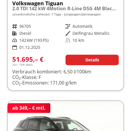
Volkswagen Tiguan
2.0 TDI 142 kW 4Motion R-Line DSG 4M Black, 20-Zoll, Pano, Leder, IQ.Light, AHK, Navi, Side, AreaView, Winter
unverbindliche Lieferzeit:
7 Tage
Jungwagen/Jahreswagen
Fahrzeugnr.
96705
Getriebe
Automatik
Kraftstoff
Diesel
Außenfarbe
Delfingrau Metallic
Leistung
142 kW (193 PS)
Kilometerstand
10 km
01.12.2025
51.695,– €
Details
incl. 19% MwSt.
Verbrauch kombiniert:
6,50 l/100km
CO
-Klasse:
F
2
CO
-Emissionen:
171,00 g/km
2
ab 349,– € mtl.