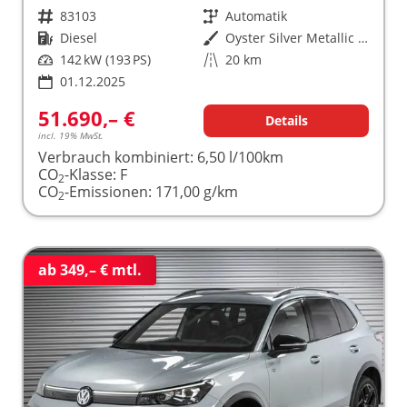
Fahrzeugnr.
83103
Getriebe
Automatik
Kraftstoff
Diesel
Außenfarbe
Oyster Silver Metallic (F0)
Leistung
142 kW (193 PS)
Kilometerstand
20 km
01.12.2025
51.690,– €
Details
incl. 19% MwSt.
Verbrauch kombiniert:
6,50 l/100km
CO
-Klasse:
F
2
CO
-Emissionen:
171,00 g/km
2
ab 349,– € mtl.