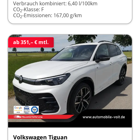
Verbrauch kombiniert:
6,40 l/100km
CO
-Klasse:
F
2
CO
-Emissionen:
167,00 g/km
2
ab 351,– € mtl.
Volkswagen Tiguan