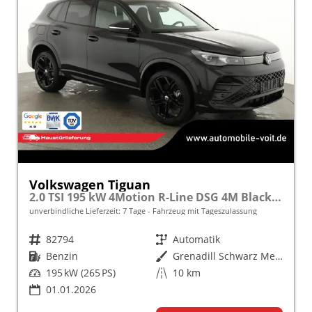
Volkswagen Tiguan
2.0 TSI 195 kW 4Motion R-Line DSG 4M Black, AHK, IQ.Light, 20-Zoll, Navi, Side, AreaView, sofort
unverbindliche Lieferzeit:
7 Tage
Fahrzeug mit Tageszulassung
Fahrzeugnr.
82794
Getriebe
Automatik
Kraftstoff
Benzin
Außenfarbe
Grenadill Schwarz Metallic
Leistung
195 kW (265 PS)
Kilometerstand
10 km
01.01.2026