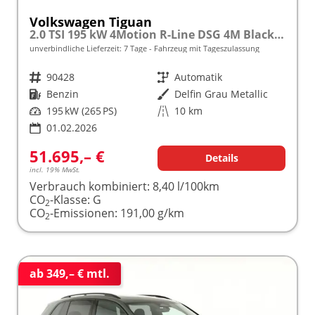
Volkswagen Tiguan
2.0 TSI 195 kW 4Motion R-Line DSG 4M Black, AHK, IQ.Light, 20-Zoll, Navi, Side, AreaView, sofort
unverbindliche Lieferzeit:
7 Tage
Fahrzeug mit Tageszulassung
Fahrzeugnr.
90428
Getriebe
Automatik
Kraftstoff
Benzin
Außenfarbe
Delfin Grau Metallic
Leistung
195 kW (265 PS)
Kilometerstand
10 km
01.02.2026
51.695,– €
Details
incl. 19% MwSt.
Verbrauch kombiniert:
8,40 l/100km
CO
-Klasse:
G
2
CO
-Emissionen:
191,00 g/km
2
ab 349,– € mtl.