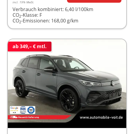
incl. 19% MwSt.
Verbrauch kombiniert:
6,40 l/100km
CO
-Klasse:
F
2
CO
-Emissionen:
168,00 g/km
2
ab 349,– € mtl.