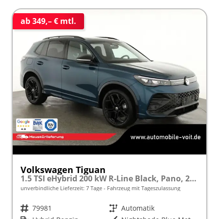
ab 349,– € mtl.
Volkswagen Tiguan
1.5 TSI eHybrid 200 kW R-Line Black, Pano, 20-Zoll, AHK, AreaView
unverbindliche Lieferzeit:
7 Tage
Fahrzeug mit Tageszulassung
Fahrzeugnr.
79981
Getriebe
Automatik