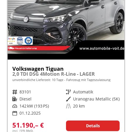
Volkswagen Tiguan
2,0 TDI DSG 4Motion R-Line - LAGER
unverbindliche Lieferzeit:
10 Tage
Fahrzeug mit Tageszulassung
Fahrzeugnr.
83101
Getriebe
Automatik
Kraftstoff
Diesel
Außenfarbe
Uranograu Metallic (5K)
Leistung
142 kW (193 PS)
Kilometerstand
20 km
01.12.2025
51.190,– €
Details
incl. 19% MwSt.