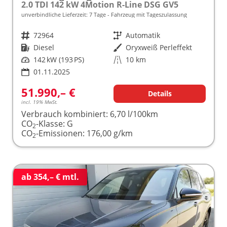
2.0 TDI 142 kW 4Motion R-Line DSG GV5
unverbindliche Lieferzeit:
7 Tage
Fahrzeug mit Tageszulassung
Fahrzeugnr.
72964
Getriebe
Automatik
Kraftstoff
Diesel
Außenfarbe
Oryxweiß Perleffekt
Leistung
142 kW (193 PS)
Kilometerstand
10 km
01.11.2025
51.990,– €
Details
incl. 19% MwSt.
Verbrauch kombiniert:
6,70 l/100km
CO
-Klasse:
G
2
CO
-Emissionen:
176,00 g/km
2
ab 354,– € mtl.