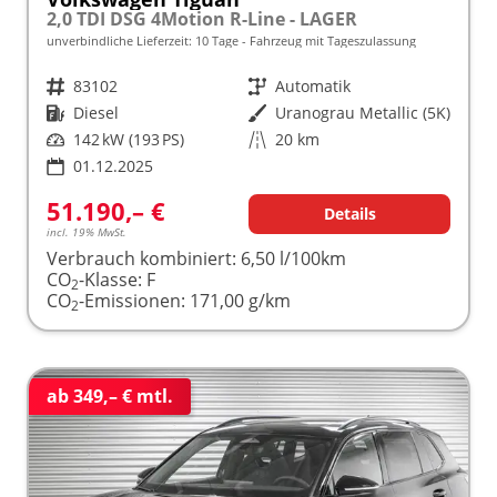
2,0 TDI DSG 4Motion R-Line - LAGER
unverbindliche Lieferzeit:
10 Tage
Fahrzeug mit Tageszulassung
Fahrzeugnr.
83102
Getriebe
Automatik
Kraftstoff
Diesel
Außenfarbe
Uranograu Metallic (5K)
Leistung
142 kW (193 PS)
Kilometerstand
20 km
01.12.2025
51.190,– €
Details
incl. 19% MwSt.
Verbrauch kombiniert:
6,50 l/100km
CO
-Klasse:
F
2
CO
-Emissionen:
171,00 g/km
2
ab 349,– € mtl.