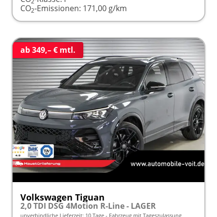
2
CO
-Emissionen:
171,00 g/km
2
ab 349,– € mtl.
Volkswagen Tiguan
2,0 TDI DSG 4Motion R-Line - LAGER
unverbindliche Lieferzeit:
10 Tage
Fahrzeug mit Tageszulassung