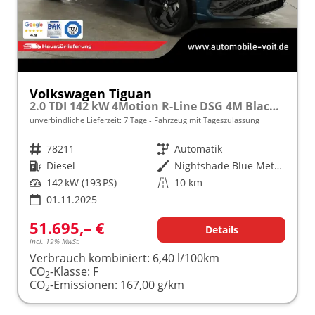
Volkswagen Tiguan
2.0 TDI 142 kW 4Motion R-Line DSG 4M Black, Pano, IQ.Light, AHK, Navi, Side, AreaView, Winter, sofort
unverbindliche Lieferzeit:
7 Tage
Fahrzeug mit Tageszulassung
Fahrzeugnr.
78211
Getriebe
Automatik
Kraftstoff
Diesel
Außenfarbe
Nightshade Blue Metallic
Leistung
142 kW (193 PS)
Kilometerstand
10 km
01.11.2025
51.695,– €
Details
incl. 19% MwSt.
Verbrauch kombiniert:
6,40 l/100km
CO
-Klasse:
F
2
CO
-Emissionen:
167,00 g/km
2