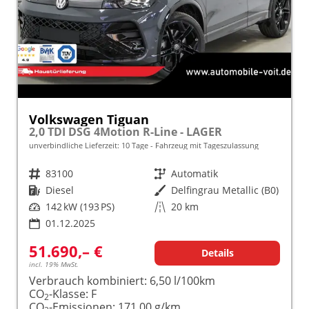
Volkswagen Tiguan
2,0 TDI DSG 4Motion R-Line - LAGER
unverbindliche Lieferzeit:
10 Tage
Fahrzeug mit Tageszulassung
Fahrzeugnr.
83100
Getriebe
Automatik
Kraftstoff
Diesel
Außenfarbe
Delfingrau Metallic (B0)
Leistung
142 kW (193 PS)
Kilometerstand
20 km
01.12.2025
51.690,– €
Details
incl. 19% MwSt.
Verbrauch kombiniert:
6,50 l/100km
CO
-Klasse:
F
2
CO
-Emissionen:
171,00 g/km