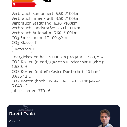
Verbrauch kombiniert:
6,50 l/100km
Verbrauch Innenstadt:
8,50 l/100km
Verbrauch Stadtrand:
6,30 l/100km
Verbrauch Landstraße:
5,60 l/100km
Verbrauch Autobahn:
6,60 l/100km
CO
-Emissionen:
171,00 g/km
2
CO
-Klasse:
F
2
Download
Energiekosten bei 15.000 km pro Jahr:
1.569,75 €
CO2 Kosten (niedrig)
:
(Kosten Durchschnitt 10 Jahre)
1.539,- €
CO2 Kosten (mittel)
:
(Kosten Durchschnitt 10 Jahre)
3.655,12 €
CO2 Kosten (hoch)
:
(Kosten Durchschnitt 10 Jahre)
5.643,- €
Jahressteuer:
370,- €
David Csaki
T
Verkauf
Ver