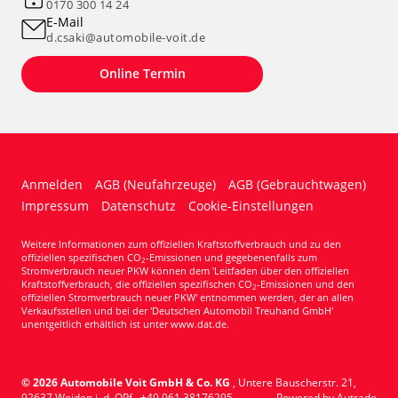
0170 300 14 24
E-Mail
d.csaki@automobile-voit.de
Online Termin
Anmelden
AGB (Neufahrzeuge)
AGB (Gebrauchtwagen)
Impressum
Datenschutz
Cookie-Einstellungen
Weitere Informationen zum offiziellen Kraftstoffverbrauch und zu den
offiziellen spezifischen CO
-Emissionen und gegebenenfalls zum
2
Stromverbrauch neuer PKW können dem 'Leitfaden über den offiziellen
Kraftstoffverbrauch, die offiziellen spezifischen CO
-Emissionen und den
2
offiziellen Stromverbrauch neuer PKW' entnommen werden, der an allen
Verkaufsstellen und bei der 'Deutschen Automobil Treuhand GmbH'
unentgeltlich erhältlich ist unter www.dat.de.
© 2026
Automobile Voit GmbH & Co. KG
,
Untere Bauscherstr. 21
,
92637
Weiden i. d. OPf.,
+49 961 38176295
Powered by Autrado