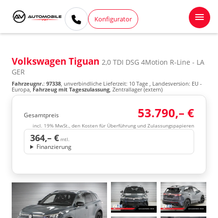
Konfigurator
Volkswagen Tiguan
2,0 TDI DSG 4Motion R-Line - LA
GER
Fahrzeugnr.
:
97338
, unverbindliche Lieferzeit:
10 Tage
, Landesversion: EU -
Europa,
Fahrzeug mit Tageszulassung
, Zentrallager (extern)
53.790,– €
Gesamtpreis
incl. 19% MwSt., den Kosten für Überführung und Zulassungspapieren
364,– €
mtl.
Finanzierung