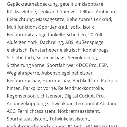
Gepäckraumabdeckung, geteilt umklappbare
Rücksitzlehne, Lenkrad höhenverstellbar, Ambiente-
Beleuchtung, Massagesitze, Beheizbares Lenkrad,
Multifunktions-Sportlenkrad, Isofix, Isofix
Beifahrersitz, abgedunkelte Scheiben, 20 Zoll
Alufelgen York, Dachreling, ABS, Außenspiegel
elektrisch, Fensterheber elektrisch, Kopfairbags,
Schiebedach, Seitenairbags, Servolenkung,
Sitzheizung vorne, Sportfahrwerk DCC Pro, ESP,
Wegfahrsperre, Außenspiegel beheizbar,
Beifahrerairbag, Fahrerairbag, Partikelfilter, Parkpilot
hinten, Parkpilot vorne, Reifendruckkontrolle,
Regensensor, Lichtsensor, Digital Cockpit Pro,
Anhängekupplung schwenkbar, Tempomat Abstand
ACC, Fernlichtassistent, Notbremsassistent,
Spurhalteassistent, Totwinkelassistent,
Verkehrszeichenerkennung, IQ-Light-HD-Matrix-LED-