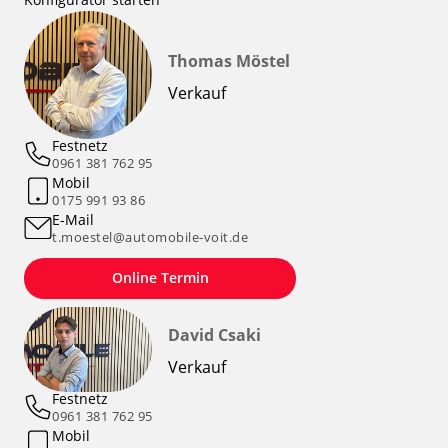
Thomas Möstel
Verkauf
Festnetz
0961 381 762 95
Mobil
0175 991 93 86
E-Mail
t.moestel@automobile-voit.de
Online Termin
David Csaki
Verkauf
Festnetz
0961 381 762 95
Mobil