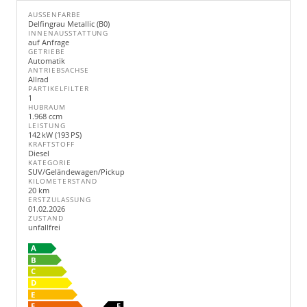
AUSSENFARBE
Delfingrau Metallic (B0)
INNENAUSSTATTUNG
auf Anfrage
GETRIEBE
Automatik
ANTRIEBSACHSE
Allrad
PARTIKELFILTER
1
HUBRAUM
1.968 ccm
LEISTUNG
142 kW (193 PS)
KRAFTSTOFF
Diesel
KATEGORIE
SUV/Geländewagen/Pickup
KILOMETERSTAND
20 km
ERSTZULASSUNG
01.02.2026
ZUSTAND
unfallfrei