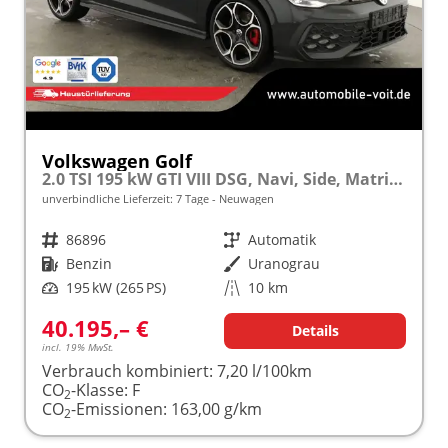
Volkswagen Golf
2.0 TSI 195 kW GTI VIII DSG, Navi, Side, Matrix, Kamera, Winter, 19-Zoll
unverbindliche Lieferzeit:
7 Tage
Neuwagen
Fahrzeugnr.
86896
Getriebe
Automatik
Kraftstoff
Benzin
Außenfarbe
Uranograu
Leistung
195 kW (265 PS)
Kilometerstand
10 km
40.195,– €
Details
incl. 19% MwSt.
Verbrauch kombiniert:
7,20 l/100km
CO
-Klasse:
F
2
CO
-Emissionen:
163,00 g/km
2