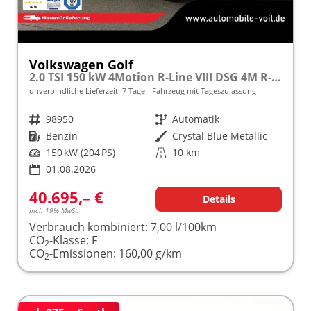
Volkswagen Golf
2.0 TSI 150 kW 4Motion R-Line VIII DSG 4M R-LINE, AHK, LED-Plus, 18-Zoll, Side, Kamera, Winter, 3 J.-Garantie
unverbindliche Lieferzeit:
7 Tage
Fahrzeug mit Tageszulassung
Fahrzeugnr.
98950
Getriebe
Automatik
Kraftstoff
Benzin
Außenfarbe
Crystal Blue Metallic
Leistung
150 kW (204 PS)
Kilometerstand
10 km
01.08.2026
40.695,– €
Details
incl. 19% MwSt.
Verbrauch kombiniert:
7,00 l/100km
CO
-Klasse:
F
2
CO
-Emissionen:
160,00 g/km
2