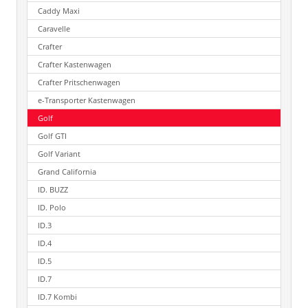
Caddy Maxi
Caravelle
Crafter
Crafter Kastenwagen
Crafter Pritschenwagen
e-Transporter Kastenwagen
Golf
Golf GTI
Golf Variant
Grand California
ID. BUZZ
ID. Polo
ID.3
ID.4
ID.5
ID.7
ID.7 Kombi