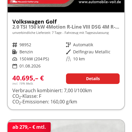
Volkswagen Golf
2.0 TSI 150 kW 4Motion R-Line VIII DSG 4M R-LINE, AHK, LED-Plus, 18-Zoll, Side, Kamera, Winter, 3 J.-Garantie
unverbindliche Lieferzeit:
7 Tage
Fahrzeug mit Tageszulassung
Fahrzeugnr.
98952
Getriebe
Automatik
Kraftstoff
Benzin
Außenfarbe
Delfingrau Metallic
Leistung
150 kW (204 PS)
Kilometerstand
10 km
01.08.2026
40.695,– €
Details
incl. 19% MwSt.
Verbrauch kombiniert:
7,00 l/100km
CO
-Klasse:
F
2
CO
-Emissionen:
160,00 g/km
2
ab 279,– € mtl.