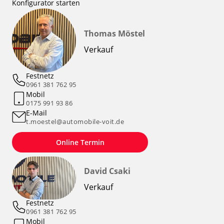
Konfigurator starten
Thomas Möstel
Verkauf
Festnetz
0961 381 762 95
Mobil
0175 991 93 86
E-Mail
t.moestel@automobile-voit.de
Online Termin
David Csaki
Verkauf
Festnetz
0961 381 762 95
Mobil