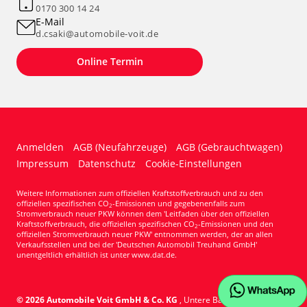
0170 300 14 24
E-Mail
d.csaki@automobile-voit.de
Online Termin
Anmelden
AGB (Neufahrzeuge)
AGB (Gebrauchtwagen)
Impressum
Datenschutz
Cookie-Einstellungen
Weitere Informationen zum offiziellen Kraftstoffverbrauch und zu den
offiziellen spezifischen CO
-Emissionen und gegebenenfalls zum
2
Stromverbrauch neuer PKW können dem 'Leitfaden über den offiziellen
Kraftstoffverbrauch, die offiziellen spezifischen CO
-Emissionen und den
2
offiziellen Stromverbrauch neuer PKW' entnommen werden, der an allen
Verkaufsstellen und bei der 'Deutschen Automobil Treuhand GmbH'
unentgeltlich erhältlich ist unter www.dat.de.
© 2026
Automobile Voit GmbH & Co. KG
,
Untere Bauscherstr. 21
,