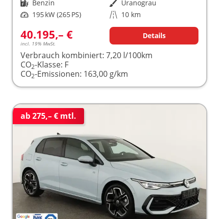
Kraftstoff
Benzin
Außenfarbe
Uranograu
Leistung
195 kW (265 PS)
Kilometerstand
10 km
40.195,– €
Details
incl. 19% MwSt.
Verbrauch kombiniert:
7,20 l/100km
CO
-Klasse:
F
2
CO
-Emissionen:
163,00 g/km
2
ab 275,– € mtl.