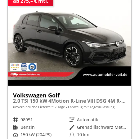
ab 275,– € mtl.
Volkswagen Golf
2.0 TSI 150 kW 4Motion R-Line VIII DSG 4M R-LINE, AHK, LED-Plus, 18-Zoll, Side, Kamera, Winter, 3 J.-Garantie
unverbindliche Lieferzeit:
7 Tage
Fahrzeug mit Tageszulassung
Fahrzeugnr.
98951
Getriebe
Automatik
Kraftstoff
Benzin
Außenfarbe
Grenadillschwarz Metallic
Leistung
150 kW (204 PS)
Kilometerstand
10 km