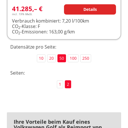
41.285,– €
Details
incl. 19% MwSt.
Verbrauch kombiniert:
7,20 l/100km
CO
-Klasse:
F
2
CO
-Emissionen:
163,00 g/km
2
Datensätze pro Seite:
10
20
50
100
250
Seiten:
1
2
Ihre Vorteile beim Kauf eines
Volkswagen Golf als Reimport von