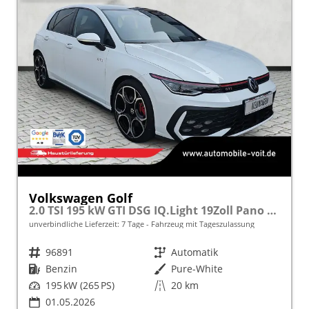
Volkswagen Golf
2.0 TSI 195 kW GTI DSG IQ.Light 19Zoll Pano Kamera
unverbindliche Lieferzeit:
7 Tage
Fahrzeug mit Tageszulassung
Fahrzeugnr.
96891
Getriebe
Automatik
Kraftstoff
Benzin
Außenfarbe
Pure-White
Leistung
195 kW (265 PS)
Kilometerstand
20 km
01.05.2026