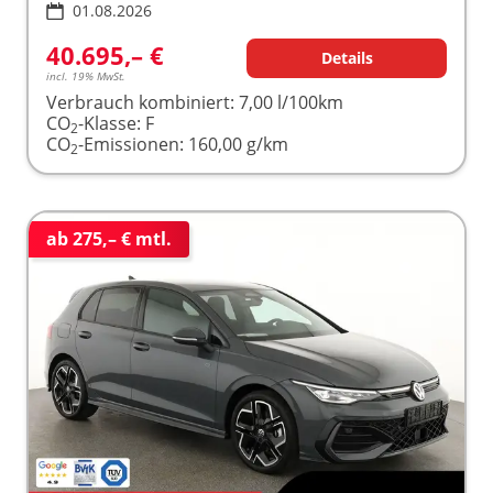
01.08.2026
40.695,– €
Details
incl. 19% MwSt.
Verbrauch kombiniert:
7,00 l/100km
CO
-Klasse:
F
2
CO
-Emissionen:
160,00 g/km
2
ab 275,– € mtl.