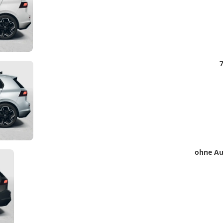
Detail
7
Foto
Detail
ohne Au
Foto