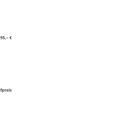
95,– €
fpreis