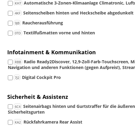
Automatische 3-Zonen-Klimaanlage Climatronic, Luft
KH7
Seitenscheiben hinten und Heckscheibe abgedunkelt
4KF
Raucherausführung
9JB
Textilfußmatten vorne und hinten
0TD
Infotainment & Kommunikation
Radio Ready2Discover, 12,9-Zoll-Farb-Touchscreen, Mi
RBB
Navigation und anderen Funktionen (gegen Aufpreis!), Streami
Digital Cockpit Pro
7J2
Sicherheit & Assistenz
Seitenairbags hinten und Gurtstraffer für die äußeren
6C4
Sicherheitsgurten
Rückfahrkamera Rear Assist
KA2