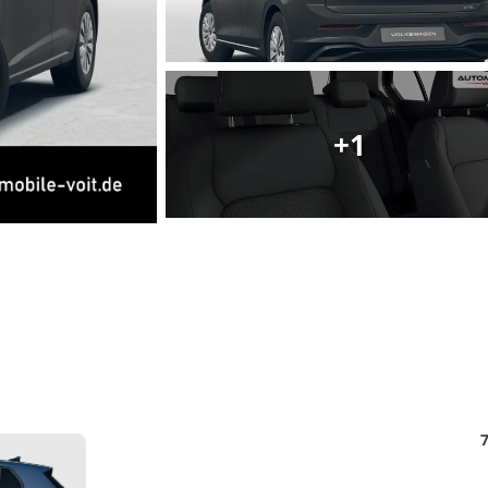
Matthias Voit
Geschäftsführung / Inhaber
Festnetz
+1
0961 381 762
E-Mail
m.voit@automobile-v
Termin buchen
Detail
7
Foto