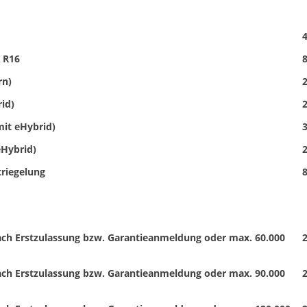
4
5 R16
8
rn)
2
rid)
2
mit eHybrid)
3
eHybrid)
2
triegelung
8
nach Erstzulassung bzw. Garantieanmeldung oder max. 60.000
2
nach Erstzulassung bzw. Garantieanmeldung oder max. 90.000
2