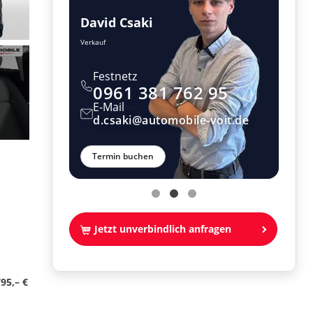
David Csaki
Tho
Verkauf
Verkau
Festnetz
F
 95
0961 381 762 95
0
E-Mail
E-
oit.de
d.csaki@automobile-voit.de
t
Termin buchen
Te
Jetzt unverbindlich anfragen
95,– €