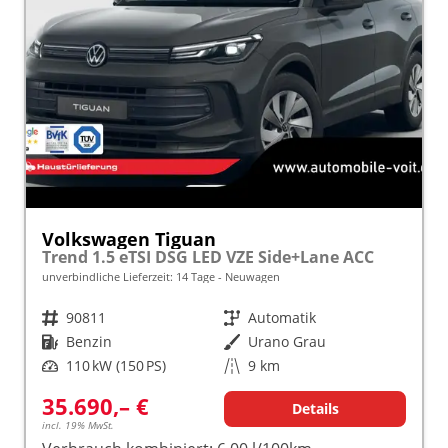
Volkswagen Tiguan
Trend 1.5 eTSI DSG LED VZE Side+Lane ACC
unverbindliche Lieferzeit:
14 Tage
Neuwagen
Fahrzeugnr.
90811
Getriebe
Automatik
Kraftstoff
Benzin
Außenfarbe
Urano Grau
Leistung
110 kW (150 PS)
Kilometerstand
9 km
35.690,– €
Details
incl. 19% MwSt.