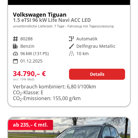
Volkswagen Tiguan
1.5 eTSI 96 kW Life Navi ACC LED
unverbindliche Lieferzeit:
7 Tage
Fahrzeug mit Tageszulassung
Fahrzeugnr.
80288
Getriebe
Automatik
Kraftstoff
Benzin
Außenfarbe
Delfingrau Metallic
Leistung
96 kW (131 PS)
Kilometerstand
10 km
01.12.2025
34.790,– €
Details
incl. 19% MwSt.
Verbrauch kombiniert:
6,80 l/100km
CO
-Klasse:
E
2
CO
-Emissionen:
155,00 g/km
2
ab 235,– € mtl.