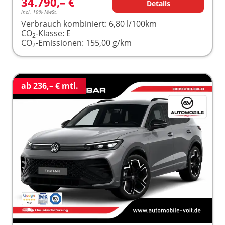
34.790,– €
Details
incl. 19% MwSt.
Verbrauch kombiniert:
6,80 l/100km
CO
-Klasse:
E
2
CO
-Emissionen:
155,00 g/km
2
ab 236,– € mtl.