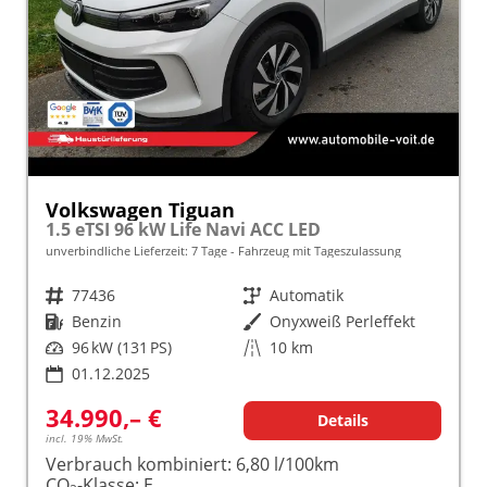
Volkswagen Tiguan
1.5 eTSI 96 kW Life Navi ACC LED
unverbindliche Lieferzeit:
7 Tage
Fahrzeug mit Tageszulassung
Fahrzeugnr.
77436
Getriebe
Automatik
Kraftstoff
Benzin
Außenfarbe
Onyxweiß Perleffekt
Leistung
96 kW (131 PS)
Kilometerstand
10 km
01.12.2025
34.990,– €
Details
incl. 19% MwSt.
Verbrauch kombiniert:
6,80 l/100km
CO
-Klasse:
E