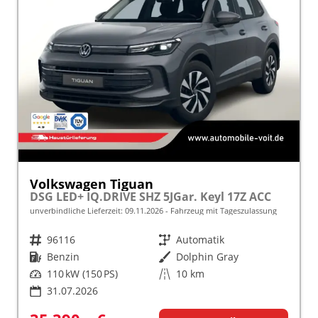
Volkswagen Tiguan
DSG LED+ IQ.DRIVE SHZ 5JGar. Keyl 17Z ACC
unverbindliche Lieferzeit:
09.11.2026
Fahrzeug mit Tageszulassung
Fahrzeugnr.
96116
Getriebe
Automatik
Kraftstoff
Benzin
Außenfarbe
Dolphin Gray
Leistung
110 kW (150 PS)
Kilometerstand
10 km
31.07.2026