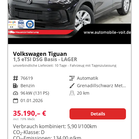
Volkswagen Tiguan
1,5 eTSI DSG Basis - LAGER
unverbindliche Lieferzeit:
10 Tage
Fahrzeug mit Tageszulassung
Fahrzeugnr.
76619
Getriebe
Automatik
Kraftstoff
Benzin
Außenfarbe
Grenadillschwarz Metallic (0E)
Leistung
96 kW (131 PS)
Kilometerstand
20 km
01.01.2026
35.190,– €
Details
incl. 19% MwSt.
Verbrauch kombiniert:
5,90 l/100km
CO
-Klasse:
D
2
CO
-Emissionen:
134,00 g/km