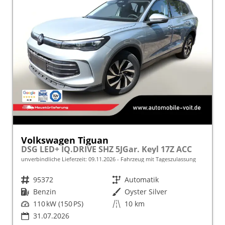
Volkswagen Tiguan
DSG LED+ IQ.DRIVE SHZ 5JGar. Keyl 17Z ACC
unverbindliche Lieferzeit:
09.11.2026
Fahrzeug mit Tageszulassung
Fahrzeugnr.
95372
Getriebe
Automatik
Kraftstoff
Benzin
Außenfarbe
Oyster Silver
Leistung
110 kW (150 PS)
Kilometerstand
10 km
31.07.2026