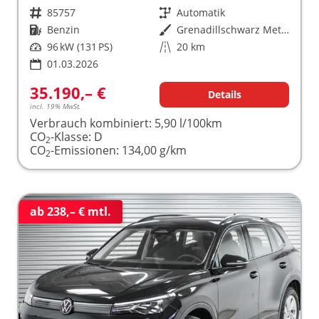
Fahrzeugnr.
85757
Getriebe
Automatik
Kraftstoff
Benzin
Außenfarbe
Grenadillschwarz Metallic (0E)
Leistung
96 kW (131 PS)
Kilometerstand
20 km
01.03.2026
35.190,– €
Details
incl. 19% MwSt.
Verbrauch kombiniert:
5,90 l/100km
CO
-Klasse:
D
2
CO
-Emissionen:
134,00 g/km
2
ab 238,– € mtl.