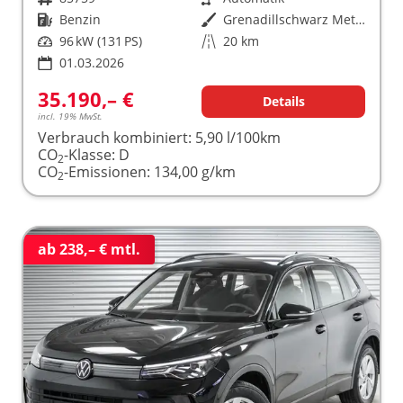
Kraftstoff
Benzin
Außenfarbe
Grenadillschwarz Metallic (0E)
Leistung
96 kW (131 PS)
Kilometerstand
20 km
01.03.2026
35.190,– €
Details
incl. 19% MwSt.
Verbrauch kombiniert:
5,90 l/100km
CO
-Klasse:
D
2
CO
-Emissionen:
134,00 g/km
2
ab 238,– € mtl.