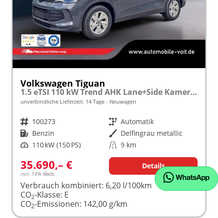
Volkswagen Tiguan
1.5 eTSI 110 kW Trend AHK Lane+Side Kamera SHZ
unverbindliche Lieferzeit:
14 Tage
Neuwagen
Fahrzeugnr.
100273
Getriebe
Automatik
Kraftstoff
Benzin
Außenfarbe
Delfingrau metallic
Leistung
110 kW (150 PS)
Kilometerstand
9 km
35.690,– €
Details
incl. 19% MwSt.
Verbrauch kombiniert:
6,20 l/100km
CO
-Klasse:
E
2
CO
-Emissionen:
142,00 g/km
2