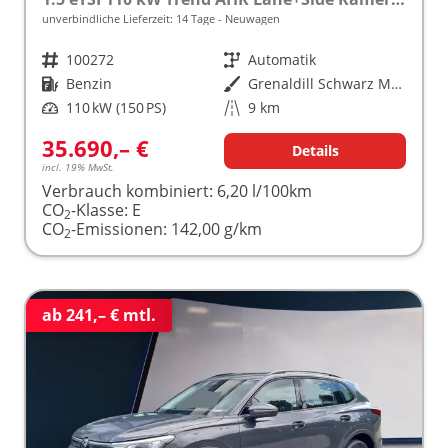
unverbindliche Lieferzeit:
14 Tage
Neuwagen
Fahrzeugnr.
100272
Getriebe
Automatik
Kraftstoff
Benzin
Außenfarbe
Grenaldill Schwarz Metallic
Leistung
110 kW (150 PS)
Kilometerstand
9 km
35.690,– €
Details
incl. 19% MwSt.
Verbrauch kombiniert:
6,20 l/100km
CO
-Klasse:
E
2
CO
-Emissionen:
142,00 g/km
2
ab 241,– € mtl.