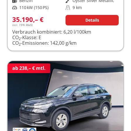
Kraftstoff
Benzin
Außenfarbe
Oyster Silver Metallic
Leistung
110 kW (150 PS)
Kilometerstand
9 km
35.190,– €
Details
incl. 19% MwSt.
Verbrauch kombiniert:
6,20 l/100km
CO
-Klasse:
E
2
CO
-Emissionen:
142,00 g/km
2
ab 238,– € mtl.