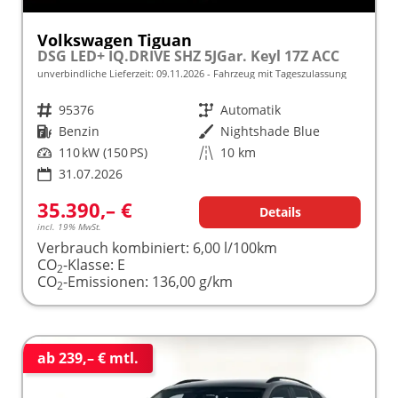
Volkswagen Tiguan
DSG LED+ IQ.DRIVE SHZ 5JGar. Keyl 17Z ACC
unverbindliche Lieferzeit:
09.11.2026
Fahrzeug mit Tageszulassung
Fahrzeugnr.
95376
Getriebe
Automatik
Kraftstoff
Benzin
Außenfarbe
Nightshade Blue
Leistung
110 kW (150 PS)
Kilometerstand
10 km
31.07.2026
35.390,– €
Details
incl. 19% MwSt.
Verbrauch kombiniert:
6,00 l/100km
CO
-Klasse:
E
2
CO
-Emissionen:
136,00 g/km
2
ab 239,– € mtl.