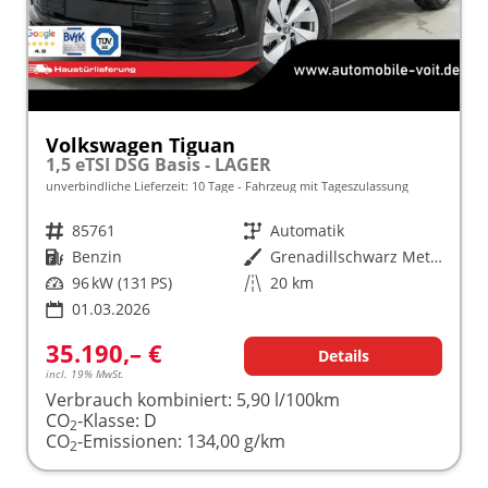
Volkswagen Tiguan
1,5 eTSI DSG Basis - LAGER
unverbindliche Lieferzeit:
10 Tage
Fahrzeug mit Tageszulassung
Fahrzeugnr.
85761
Getriebe
Automatik
Kraftstoff
Benzin
Außenfarbe
Grenadillschwarz Metallic (0E)
Leistung
96 kW (131 PS)
Kilometerstand
20 km
01.03.2026
35.190,– €
Details
incl. 19% MwSt.
Verbrauch kombiniert:
5,90 l/100km
CO
-Klasse:
D
2
CO
-Emissionen:
134,00 g/km
2