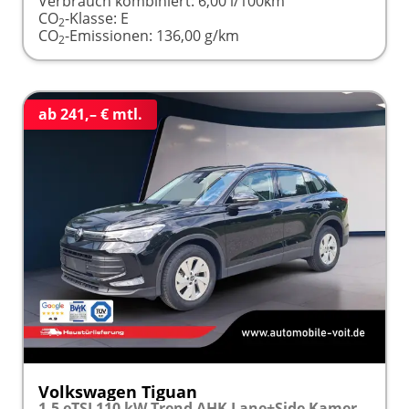
Verbrauch kombiniert:
6,00 l/100km
CO
-Klasse:
E
2
CO
-Emissionen:
136,00 g/km
2
ab 241,– € mtl.
Volkswagen Tiguan
1.5 eTSI 110 kW Trend AHK Lane+Side Kamera SHZ