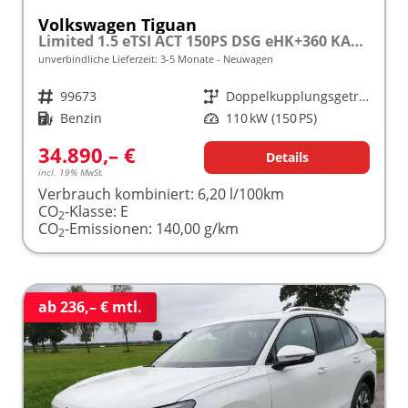
Volkswagen Tiguan
Limited 1.5 eTSI ACT 150PS DSG eHK+360 KAM+ACC+APP+LED PLUS+17" LM+KLIMA frei konfigurierbar!
unverbindliche Lieferzeit: 3-5 Monate
Neuwagen
Fahrzeugnr.
99673
Getriebe
Doppelkupplungsgetriebe (DSG)
Kraftstoff
Benzin
Leistung
110 kW (150 PS)
34.890,– €
Details
incl. 19% MwSt.
Verbrauch kombiniert:
6,20 l/100km
CO
-Klasse:
E
2
CO
-Emissionen:
140,00 g/km
2
ab 236,– € mtl.