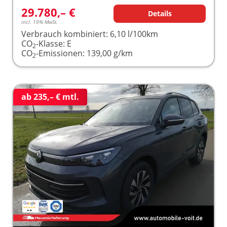
29.780,– €
Details
incl. 19% MwSt.
Verbrauch kombiniert:
6,10 l/100km
CO
-Klasse:
E
2
CO
-Emissionen:
139,00 g/km
2
ab 235,– € mtl.