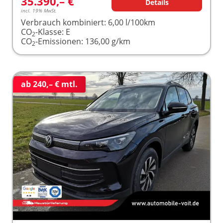
35.390,– €
Details
incl. 19% MwSt.
Verbrauch kombiniert:
6,00 l/100km
CO
-Klasse:
E
2
CO
-Emissionen:
136,00 g/km
2
ab 240,– € mtl.