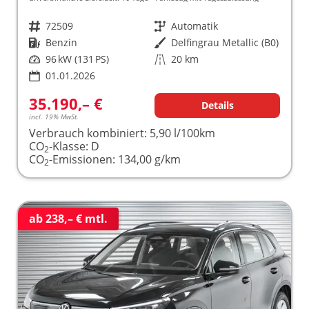
Fahrzeugnr.
72509
Getriebe
Automatik
Kraftstoff
Benzin
Außenfarbe
Delfingrau Metallic (B0)
Leistung
96 kW (131 PS)
Kilometerstand
20 km
01.01.2026
35.190,– €
Details
incl. 19% MwSt.
Verbrauch kombiniert:
5,90 l/100km
CO
-Klasse:
D
2
CO
-Emissionen:
134,00 g/km
2
ab 238,– € mtl.