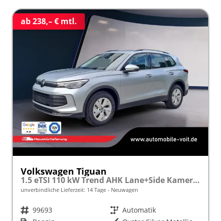
ab 238,– € mtl.
Volkswagen Tiguan
1.5 eTSI 110 kW Trend AHK Lane+Side Kamera VZE
unverbindliche Lieferzeit:
14 Tage
Neuwagen
Fahrzeugnr.
99693
Getriebe
Automatik