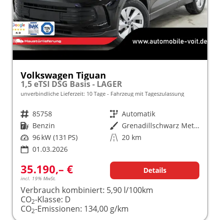
Volkswagen Tiguan
1,5 eTSI DSG Basis - LAGER
unverbindliche Lieferzeit:
10 Tage
Fahrzeug mit Tageszulassung
Fahrzeugnr.
85758
Getriebe
Automatik
Kraftstoff
Benzin
Außenfarbe
Grenadillschwarz Metallic (0E)
Leistung
96 kW (131 PS)
Kilometerstand
20 km
01.03.2026
35.190,– €
Details
incl. 19% MwSt.
Verbrauch kombiniert:
5,90 l/100km
CO
-Klasse:
D
2
CO
-Emissionen:
134,00 g/km
2