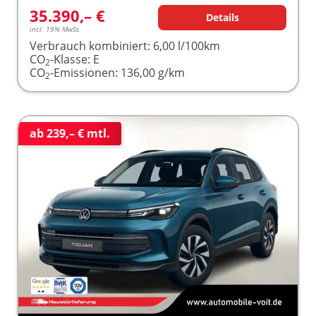
35.390,– €
Details
incl. 19% MwSt.
Verbrauch kombiniert:
6,00 l/100km
CO
-Klasse:
E
2
CO
-Emissionen:
136,00 g/km
2
ab 239,– € mtl.