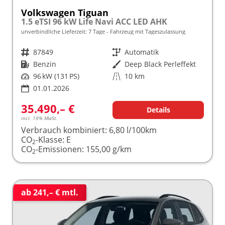
Volkswagen Tiguan
1.5 eTSI 96 kW Life Navi ACC LED AHK
unverbindliche Lieferzeit:
7 Tage
Fahrzeug mit Tageszulassung
Fahrzeugnr.
87849
Getriebe
Automatik
Kraftstoff
Benzin
Außenfarbe
Deep Black Perleffekt
Leistung
96 kW (131 PS)
Kilometerstand
10 km
01.01.2026
35.490,– €
Details
incl. 19% MwSt.
Verbrauch kombiniert:
6,80 l/100km
CO
-Klasse:
E
2
CO
-Emissionen:
155,00 g/km
2
ab 241,– € mtl.