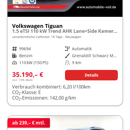
Volkswagen Tiguan
1.5 eTSI 110 kW Trend AHK Lane+Side Kamera VZE
unverbindliche Lieferzeit:
14 Tage
Neuwagen
Fahrzeugnr.
99694
Getriebe
Automatik
Kraftstoff
Benzin
Außenfarbe
Grenaldill Schwarz Metallic
Leistung
110 kW (150 PS)
Kilometerstand
9 km
35.190,– €
Details
incl. 19% MwSt.
Verbrauch kombiniert:
6,20 l/100km
CO
-Klasse:
E
2
CO
-Emissionen:
142,00 g/km
2
ab 239,– € mtl.