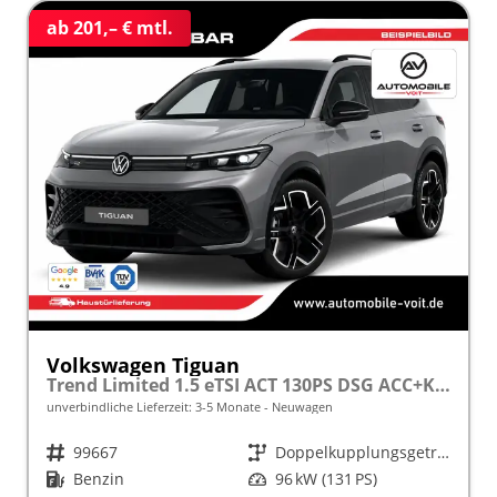
ab 201,– € mtl.
Volkswagen Tiguan
Trend Limited 1.5 eTSI ACT 130PS DSG ACC+KAMERA+APP+KLIMA+LED+17" LM frei konfigurierbar!
unverbindliche Lieferzeit: 3-5 Monate
Neuwagen
Fahrzeugnr.
99667
Getriebe
Doppelkupplungsgetriebe (DSG)
Kraftstoff
Benzin
Leistung
96 kW (131 PS)