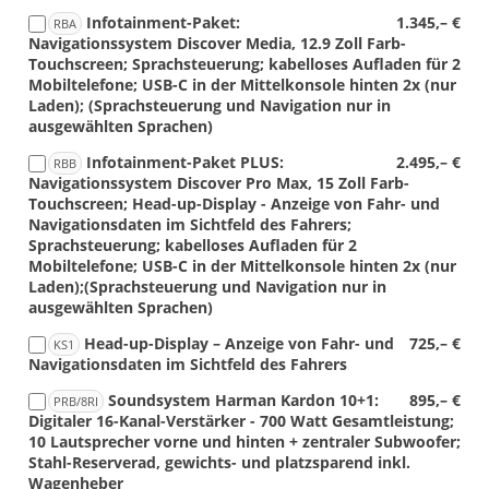
Infotainment-Paket:
1.345,– €
RBA
Navigationssystem Discover Media, 12.9 Zoll Farb-
Touchscreen; Sprachsteuerung; kabelloses Aufladen für 2
Mobiltelefone; USB-C in der Mittelkonsole hinten 2x (nur
Laden); (Sprachsteuerung und Navigation nur in
ausgewählten Sprachen)
Infotainment-Paket PLUS:
2.495,– €
RBB
Navigationssystem Discover Pro Max, 15 Zoll Farb-
Touchscreen; Head-up-Display - Anzeige von Fahr- und
Navigationsdaten im Sichtfeld des Fahrers;
Sprachsteuerung; kabelloses Aufladen für 2
Mobiltelefone; USB-C in der Mittelkonsole hinten 2x (nur
Laden);(Sprachsteuerung und Navigation nur in
ausgewählten Sprachen)
Head-up-Display – Anzeige von Fahr- und
725,– €
KS1
Navigationsdaten im Sichtfeld des Fahrers
Soundsystem Harman Kardon 10+1:
895,– €
PRB/8RI
Digitaler 16-Kanal-Verstärker - 700 Watt Gesamtleistung;
10 Lautsprecher vorne und hinten + zentraler Subwoofer;
Stahl-Reserverad, gewichts- und platzsparend inkl.
Wagenheber