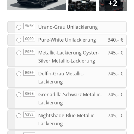
+2
Urano-Grau Unilackierung
5K5K
Pure-White Unilackierung
340,– €
0Q0Q
Metallic-Lackierung Oyster-
745,– €
F0F0
Silver Metallic-Lackierung
Delfin-Grau Metallic-
745,– €
B0B0
Lackierung
Grenadilla-Schwarz Metallic-
745,– €
0E0E
Lackierung
Nightshade-Blue Metallic-
745,– €
V2V2
Lackierung