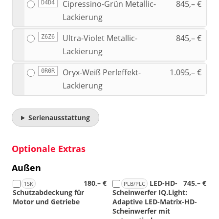
Cipressino-Grün Metallic-
845,– €
D4D4
Lackierung
Ultra-Violet Metallic-
845,– €
Z6Z6
Lackierung
Oryx-Weiß Perleffekt-
1.095,– €
0R0R
Lackierung
Serienausstattung
Optionale Extras
Außen
180,– €
LED-HD-
745,– €
1SK
PLB/PLC
Schutzabdeckung für
Scheinwerfer IQ.Light:
Motor und Getriebe
Adaptive LED-Matrix-HD-
Scheinwerfer mit