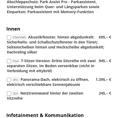
Abschleppschutz; Park Assist Pro - Parkassistent,
Unterstützung beim Quer- und Längsparken sowie
Einparken; Parkassistent mit Memory-Funktion
Innen
Akustikfenster, hinten abgedunkelt:
695,– €
PDA/VW5
Sicherheits- und Schallschutzfenster in den Türen;
Seitenscheiben hinten und Heckscheibe abgedunkelt;
Dachreling silber
7-Sitzer-Version: Dritte Sitzreihe mit zwei
945,– €
PG4
separaten Sitzen, im Boden versenkbar (nicht in
Verbnidung mit eHybrid)
Panorama-Dach, elektrisch zu öffnen,
1.395,– €
3FU
elektrisch verschiebbare Sonnenjalousie
Netztrennwand hinter der zweiten
245,– €
3CX
Sitzreihe
Infotainment & Kommunikation