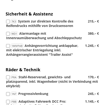
Sicherheit & Assistenz
System zur direkten Kontrolle des
215,– €
7K3
Reifendrucks mithilfe von Drucksensoren
Alarmanlage mit
380,– €
WD1
Innenraumüberwachung und Abschleppschutz
Anhängevorrichtung anklappbar,
1.245,– €
1M9/PAB
mit elektrischer Entriegelung inkl.
Anhängerrangierassistent "Trailer Assist"
Räder & Technik
Stahl-Reserverad, gewichts- und
170,– €
PRA
platzsparend, inkl. Wagenheber (nicht in Verbindung mit
eHybrid)
Progressivlenkung
245,– €
1N7
Adaptives Fahrwerk DCC Pro:
1.145,– €
PBB