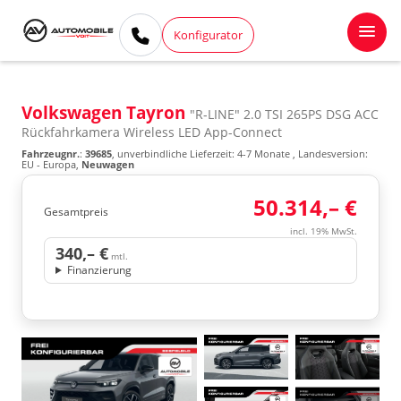
Konfigurator
Volkswagen Tayron
"R-LINE" 2.0 TSI 265PS DSG ACC
Rückfahrkamera Wireless LED App-Connect
Fahrzeugnr.
:
39685
, unverbindliche Lieferzeit: 4-7 Monate , Landesversion:
EU - Europa,
Neuwagen
50.314,– €
Gesamtpreis
incl. 19% MwSt.
340,– €
mtl.
Finanzierung