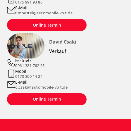
0175 991 93 86
E-Mail
t.moestel@automobile-voit.de
Online Termin
David Csaki
Verkauf
Festnetz
0961 381 762 95
Mobil
0170 300 14 24
E-Mail
d.csaki@automobile-voit.de
Online Termin