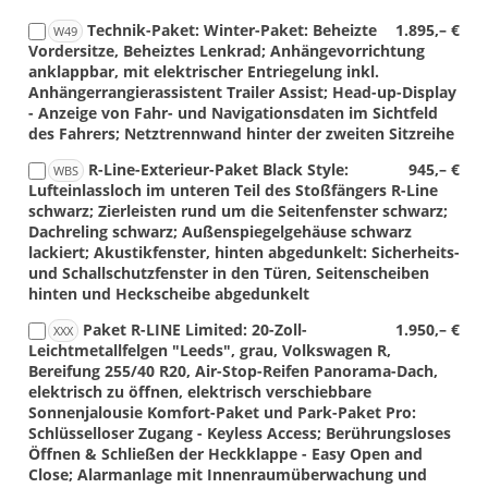
Technik-Paket: Winter-Paket: Beheizte
1.895,– €
W49
Vordersitze, Beheiztes Lenkrad; Anhängevorrichtung
anklappbar, mit elektrischer Entriegelung inkl.
Anhängerrangierassistent Trailer Assist; Head-up-Display
- Anzeige von Fahr- und Navigationsdaten im Sichtfeld
des Fahrers; Netztrennwand hinter der zweiten Sitzreihe
R-Line-Exterieur-Paket Black Style:
945,– €
WBS
Lufteinlassloch im unteren Teil des Stoßfängers R-Line
schwarz; Zierleisten rund um die Seitenfenster schwarz;
Dachreling schwarz; Außenspiegelgehäuse schwarz
lackiert; Akustikfenster, hinten abgedunkelt: Sicherheits-
und Schallschutzfenster in den Türen, Seitenscheiben
hinten und Heckscheibe abgedunkelt
Paket R-LINE Limited: 20-Zoll-
1.950,– €
XXX
Leichtmetallfelgen "Leeds", grau, Volkswagen R,
Bereifung 255/40 R20, Air-Stop-Reifen Panorama-Dach,
elektrisch zu öffnen, elektrisch verschiebbare
Sonnenjalousie Komfort-Paket und Park-Paket Pro:
Schlüsselloser Zugang - Keyless Access; Berührungsloses
Öffnen & Schließen der Heckklappe - Easy Open and
Close; Alarmanlage mit Innenraumüberwachung und