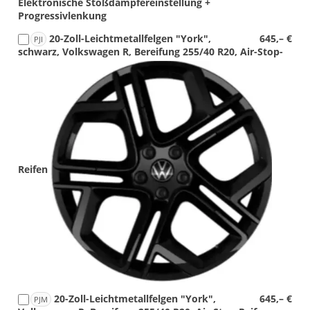
Elektronische Stoßdämpfereinstellung +
Progressivlenkung
20-Zoll-Leichtmetallfelgen "York",
645,– €
PJI
schwarz, Volkswagen R, Bereifung 255/40 R20, Air-Stop-
Detail
Foto
Reifen
20-Zoll-Leichtmetallfelgen "York",
645,– €
PJM