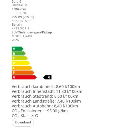
Euro 6
HUBRAUM
1.984 ccm
LEISTUNG
195 kW (265 PS)
KRAFTSTOFF
Benzin
KATEGORIE
SUV/Geländewagen/Pickup
MODELLJAHR
2026
Verbrauch kombiniert:
8,60 l/100km
Verbrauch Innenstadt:
11,80 l/100km
Verbrauch Stadtrand:
8,60 l/100km
Verbrauch Landstraße:
7,40 l/100km
Verbrauch Autobahn:
8,40 l/100km
CO
-Emissionen:
195,00 g/km
2
CO
-Klasse:
G
2
Download