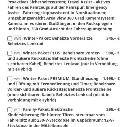
Proaktives Sicherheitssystem; Travel Assist - aktives
Fahren des Fahrzeugs auf der Fahrspur; Emergency
Assist - Fahrzeugstoppassistent in Notsituationen;
Umgebungsansicht Area View 360 Grad Kamerasystem:
Kamera im vorderen Stoßfänger, in den Rückspiegeln
und hinten, 360 Grad-Ansicht der Fahrzeugumgebung
Winter-Paket: Beheizte Vordersitze,
545,– €
WW2
Beheiztes Lenkrad
Winter-Paket PLUS: Beheizbare Vorder-
980,– €
PW2
und äußere Rücksitze; Beheizte Frontscheibe (ohne
sichtbaren Kabel); Beheiztes Lenkrad (nur in Verbnidung
mit eHybrid)
Winter-Paket PREMIUM: Standheizung
1.995,– €
PW1
und Lüftung mit Fernbedienung und Timer; Beheizbare
Vorder- und äußere Rücksitze; Beheizte Frontscheibe
(ohne sichtbaren Kabel); Beheiztes Lenkrad (nicht in
Verbnidung mit eHybrid)
Family-Paket: Elektrische
295,– €
WFP
Kindersicherung für hintere Türen, steuerbar vom
Fahrersitz aus; 230-V-Steckdose im Gepäckraum; 12-V-
Steckdose in der Mittelkonsole