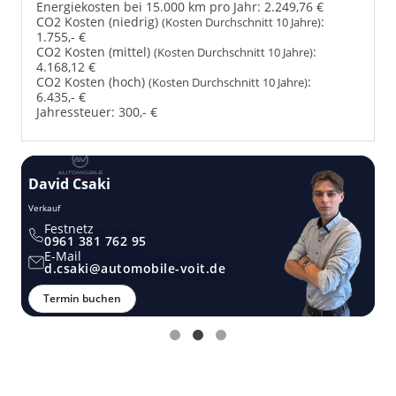
Energiekosten bei 15.000 km pro Jahr:
2.249,76 €
CO2 Kosten (niedrig)
:
(Kosten Durchschnitt 10 Jahre)
1.755,- €
CO2 Kosten (mittel)
:
(Kosten Durchschnitt 10 Jahre)
4.168,12 €
CO2 Kosten (hoch)
:
(Kosten Durchschnitt 10 Jahre)
6.435,- €
Jahressteuer:
300,- €
David Csaki
T
Verkauf
Ver
Festnetz
0961 381 762 95
E-Mail
d.csaki@automobile-voit.de
Termin buchen