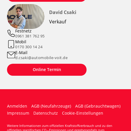
David Csaki
Verkauf
Festnetz
0961 381 762 95
Mobil
0170 300 14 24
E-Mail
d.csaki@automobile-voit.de
Online Termin
Anmelden
AGB (Neufahrzeuge)
AGB (Gebrauchtwagen)
Impressum
Datenschutz
Cookie-Einstellungen
Weitere Informationen zum offiziellen Kraftstoffverbrauch und zu den
offiziellen spezifischen CO
-Emissionen und gegebenenfalls zum