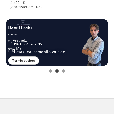
4.422,- €
Jahressteuer:
102,- €
David Csaki
T
Verkauf
Ver
Festnetz
0961 381 762 95
E-Mail
d.csaki@automobile-voit.de
Termin buchen