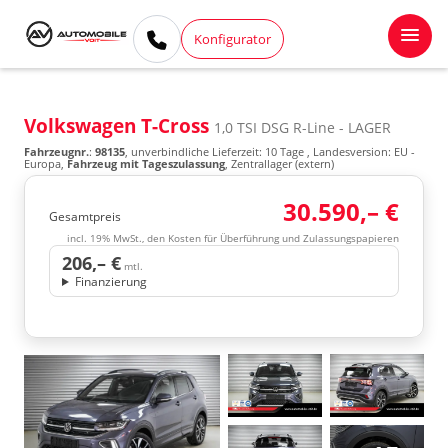
Konfigurator
Volkswagen T-Cross
1,0 TSI DSG R-Line - LAGER
Fahrzeugnr.
:
98135
, unverbindliche Lieferzeit:
10 Tage
, Landesversion: EU -
Europa,
Fahrzeug mit Tageszulassung
, Zentrallager (extern)
30.590,– €
Gesamtpreis
incl. 19% MwSt., den Kosten für Überführung und Zulassungspapieren
206,– €
mtl.
Finanzierung