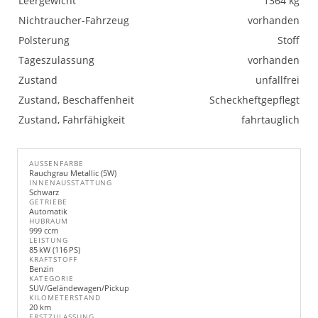
Leergewicht
1364 kg
Nichtraucher-Fahrzeug
vorhanden
Polsterung
Stoff
Tageszulassung
vorhanden
Zustand
unfallfrei
Zustand, Beschaffenheit
Scheckheftgepflegt
Zustand, Fahrfähigkeit
fahrtauglich
AUSSENFARBE
Rauchgrau Metallic (5W)
INNENAUSSTATTUNG
Schwarz
GETRIEBE
Automatik
HUBRAUM
999 ccm
LEISTUNG
85 kW (116 PS)
KRAFTSTOFF
Benzin
KATEGORIE
SUV/Geländewagen/Pickup
KILOMETERSTAND
20 km
ERSTZULASSUNG