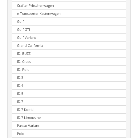
Crafter Pritschenwagen
e-Transporter Kastenwagen
Golf
Golf GTI
Golf Variant
Grand California
ID. BUZZ
ID. Cross
ID. Polo
ID.3
ID.4
ID.5
ID.7
ID.7 Kombi
ID.7 Limousine
Passat Variant
Polo