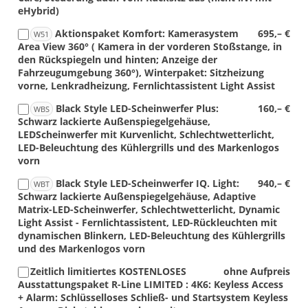
eHybrid)
Aktionspaket Komfort: Kamerasystem
695,– €
W51
Area View 360° ( Kamera in der vorderen Stoßstange, in
den Rückspiegeln und hinten; Anzeige der
Fahrzeugumgebung 360°), Winterpaket: Sitzheizung
vorne, Lenkradheizung, Fernlichtassistent Light Assist
Black Style LED-Scheinwerfer Plus:
160,– €
WBS
Schwarz lackierte Außenspiegelgehäuse,
LEDScheinwerfer mit Kurvenlicht, Schlechtwetterlicht,
LED-Beleuchtung des Kühlergrills und des Markenlogos
vorn
Black Style LED-Scheinwerfer IQ. Light:
940,– €
WBT
Schwarz lackierte Außenspiegelgehäuse, Adaptive
Matrix-LED-Scheinwerfer, Schlechtwetterlicht, Dynamic
Light Assist - Fernlichtassistent, LED-Rückleuchten mit
dynamischen Blinkern, LED-Beleuchtung des Kühlergrills
und des Markenlogos vorn
Zeitlich limitiertes KOSTENLOSES
ohne Aufpreis
Ausstattungspaket R-Line LIMITED : 4K6: Keyless Access
+ Alarm: Schlüsselloses Schließ- und Startsystem Keyless