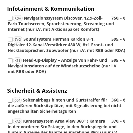
Infotainment & Kommunikation
Navigationssystem Discover, 12,9-Zoll-
750,– €
RDA
Farb-Touchscreen, Sprachsteuerung, Streaming und
Internet (nur i.V. mit Aktionspaket Komfort)
Soundsystem Harman Kardon 8+1,
595,– €
9VG
Digitaler 12-Kanal-Verstärker 480 W, 8+1 Front- und
Hecklautsprecher, Subwoofer (nur i.V. mit RBB oder RDA)
Head-up-Display – Anzeige von Fahr- und
595,– €
KS1
Navigationsdaten auf der Windschutzscheibe (nur i.V.
mit RBB oder RDA)
Sicherheit & Assistenz
Seitenairbags hinten und Gurtstraffer für
360,– €
6C4
die äußeren Rücksitzplätze, mit Signalisierung bei nicht
angeschnallten Sicherheitsgurten
Kamerasystem Area View 360° ( Kamera
370,– €
KA6
in der vorderen Stoßstange, in den Rückspiegeln und
hinten; Anzeige der Fahrzeugumgebung 360°) (nur i.V.