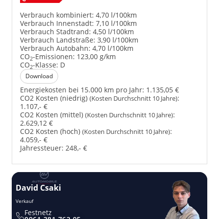
Verbrauch kombiniert:
4,70 l/100km
Verbrauch Innenstadt:
7,10 l/100km
Verbrauch Stadtrand:
4,50 l/100km
Verbrauch Landstraße:
3,90 l/100km
Verbrauch Autobahn:
4,70 l/100km
CO
-Emissionen:
123,00 g/km
2
CO
-Klasse:
D
2
Download
Energiekosten bei 15.000 km pro Jahr:
1.135,05 €
CO2 Kosten (niedrig)
:
(Kosten Durchschnitt 10 Jahre)
1.107,- €
CO2 Kosten (mittel)
:
(Kosten Durchschnitt 10 Jahre)
2.629,12 €
CO2 Kosten (hoch)
:
(Kosten Durchschnitt 10 Jahre)
4.059,- €
Jahressteuer:
248,- €
David Csaki
T
Verkauf
Ver
Festnetz