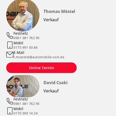
Thomas Möstel
Verkauf
Festnetz
0961 381 762 95
Mobil
0175 991 93 86
E-Mail
t.moestel@automobile-voit.de
Online Termin
David Csaki
Verkauf
Festnetz
0961 381 762 95
Mobil
0170 300 14 24