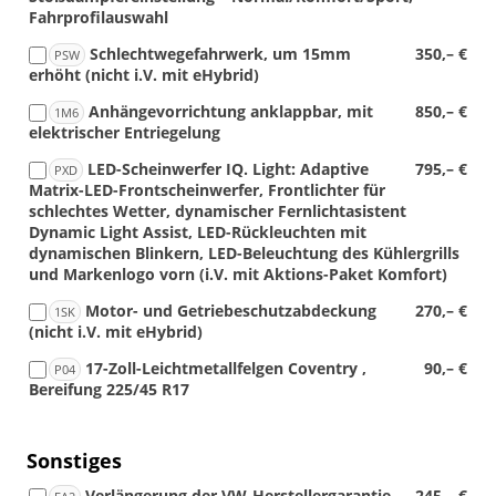
Fahrprofilauswahl
Schlechtwegefahrwerk, um 15mm
350,– €
PSW
erhöht (nicht i.V. mit eHybrid)
Anhängevorrichtung anklappbar, mit
850,– €
1M6
elektrischer Entriegelung
LED-Scheinwerfer IQ. Light: Adaptive
795,– €
PXD
Matrix-LED-Frontscheinwerfer, Frontlichter für
schlechtes Wetter, dynamischer Fernlichtasistent
Dynamic Light Assist, LED-Rückleuchten mit
dynamischen Blinkern, LED-Beleuchtung des Kühlergrills
und Markenlogo vorn (i.V. mit Aktions-Paket Komfort)
Motor- und Getriebeschutzabdeckung
270,– €
1SK
(nicht i.V. mit eHybrid)
17-Zoll-Leichtmetallfelgen Coventry ,
90,– €
P04
Bereifung 225/45 R17
Sonstiges
Verlängerung der VW-Herstellergarantie
245,– €