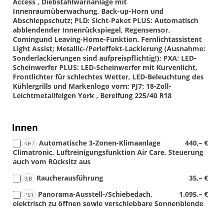
Access , Diebstahlwarnanlage mit
Innenraumüberwachung, Back-up-Horn und
Abschleppschutz; PLD: Sicht-Paket PLUS: Automatisch
abblendender Innenrückspiegel, Regensensor,
Comingund Leaving-Home-Funktion, Fernlichtassistent
Light Assist; Metallic-/Perleffekt-Lackierung (Ausnahme:
Sonderlackierungen sind aufpreispflichtig!); PXA: LED-
Scheinwerfer PLUS: LED-Scheinwerfer mit Kurvenlicht,
Frontlichter für schlechtes Wetter, LED-Beleuchtung des
Kühlergrills und Markenlogo vorn; PJ7: 18-Zoll-
Leichtmetallfelgen York , Bereifung 225/40 R18
Innen
Automatische 3-Zonen-Klimaanlage
440,– €
KH7
Climatronic, Luftreinigungsfunktion Air Care, Steuerung
auch vom Rücksitz aus
Raucherausführung
35,– €
9JB
Panorama-Ausstell-/Schiebedach,
1.095,– €
PS1
elektrisch zu öffnen sowie verschiebbare Sonnenblende