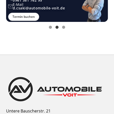
0961 381 762 95
E-Mail
d.csaki@automobile-voit.de
Termin buchen
Untere Bauscherstr. 21