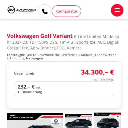
Konfigurator
Volkswagen Golf Variant
R-Line Limited Modellja
hr 2027 2.0 TDI 150PS DSG, 18" Alu , Sportsitze, ACC, Digital
Cockpit Pro, App-Connect, PDC, Kamera
Fahrzeugnr.
:
39517
, unverbindliche Lieferzeit: 4-7 Monate , Landesversion:
EU - Europa,
Neuwagen
34.300,– €
Gesamtpreis
incl. 19% MwSt.
232,– €
mtl.
Finanzierung