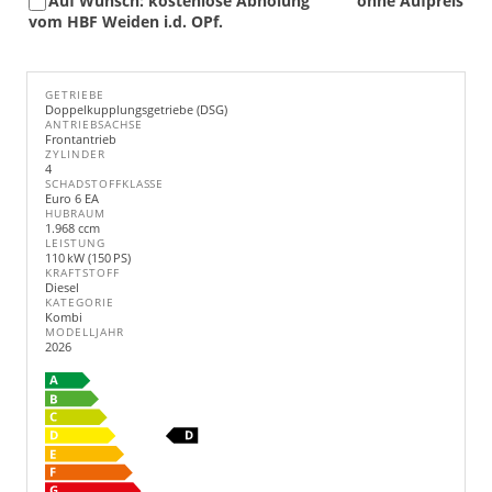
Auf Wunsch: kostenlose Abholung
ohne Aufpreis
vom HBF Weiden i.d. OPf.
GETRIEBE
Doppelkupplungsgetriebe (DSG)
ANTRIEBSACHSE
Frontantrieb
ZYLINDER
4
SCHADSTOFFKLASSE
Euro 6 EA
HUBRAUM
1.968 ccm
LEISTUNG
110 kW (150 PS)
KRAFTSTOFF
Diesel
KATEGORIE
Kombi
MODELLJAHR
2026