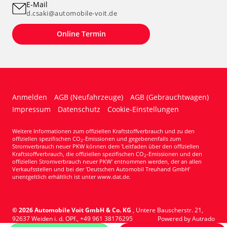
E-Mail
d.csaki@automobile-voit.de
Online Termin
Anmelden
AGB (Neufahrzeuge)
AGB (Gebrauchtwagen)
Impressum
Datenschutz
Cookie-Einstellungen
Weitere Informationen zum offiziellen Kraftstoffverbrauch und zu den
offiziellen spezifischen CO
-Emissionen und gegebenenfalls zum
2
Stromverbrauch neuer PKW können dem 'Leitfaden über den offiziellen
Kraftstoffverbrauch, die offiziellen spezifischen CO
-Emissionen und den
2
offiziellen Stromverbrauch neuer PKW' entnommen werden, der an allen
Verkaufsstellen und bei der 'Deutschen Automobil Treuhand GmbH'
unentgeltlich erhältlich ist unter www.dat.de.
© 2026
Automobile Voit GmbH & Co. KG
,
Untere Bauscherstr. 21
,
92637
Weiden i. d. OPf.,
+49 961 38176295
Powered by Autrado