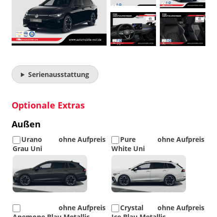
Serienausstattung
Optionale Extras
Außen
Urano
ohne Aufpreis
Pure
ohne Aufpreis
Grau Uni
White Uni
Detail
Detail
Foto
Foto
ohne Aufpreis
Crystal
ohne Aufpreis
Anemone Blau Metallic
Ice Blau Metallic