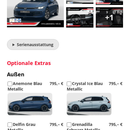
+1
Serienausstattung
Optionale Extras
Außen
Anemone Blau
795,– €
Crystal Ice Blau
795,– €
Metallic
Metallic
Detail
Detail
Foto
Foto
Delfin Grau
795,– €
Grenadilla
795,– €
Metallic
Schwarz Metallic