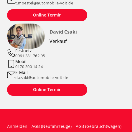
t.moestel@automobile-voit.de
Online Termin
David Csaki
Verkauf
Festnetz
0961 381 762 95
Mobil
0170 300 14 24
E-Mail
d.csaki@automobile-voit.de
Online Termin
Anmelden
AGB (Neufahrzeuge)
AGB (Gebrauchtwagen)