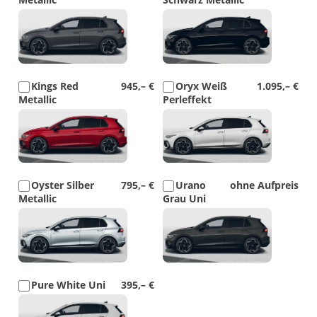
Detail
Detail
Foto
Foto
Kings Red
945,– €
Oryx Weiß
1.095,– €
Metallic
Perleffekt
Detail
Detail
Foto
Foto
Oyster Silber
795,– €
Urano
ohne Aufpreis
Metallic
Grau Uni
Detail
Detail
Foto
Foto
Pure White Uni
395,– €
Detail
Foto