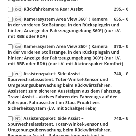
Rückfahrkamera Rear Assist
295,– €
KA2
Kamerasystem Area View 360° ( Kamera
655,– €
KA6
in der vorderen Stoßstange, in den Rückspiegeln und
hinten; Anzeige der Fahrzeugumgebung 360°) (nur i.V.
mit RBB oder RDA)
Kamerasystem Area View 360° ( Kamera
370,– €
KA6
in der vorderen Stoßstange, in den Rückspiegeln und
hinten; Anzeige der Fahrzeugumgebung 360°) (nur i.V.
mit RBB oder RDA) (nur i.V. mit Aktionspaket Komfort)
Assistenzpaket: Side Assist –
740,– €
PF1
Spurwechselassistent, Toter-Winkel-Sensor und
Umgebungsüberwachung beim Rückwärtsfahren,
Assistent zum sicheren Aussteigen aus dem Fahrzeug,
Travel Assist – aktives Fahren des Fahrzeugs auf der
Fahrspur, Fahrassistent im Stau, Proaktives
Sicherheitssystem (i.V. mit Schaltgetriebe)
Assistenzpaket: Side Assist –
740,– €
PF2
Spurwechselassistent, Toter-Winkel-Sensor und
Umgebungsüberwachung beim Rückwärtsfahren,
Emergency Assist – Fahrzeugstoppassistent in