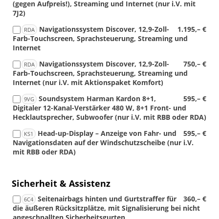
(gegen Aufpreis!), Streaming und Internet (nur i.V. mit
7J2)
Navigationssystem Discover, 12,9-Zoll-
1.195,– €
RDA
Farb-Touchscreen, Sprachsteuerung, Streaming und
Internet
Navigationssystem Discover, 12,9-Zoll-
750,– €
RDA
Farb-Touchscreen, Sprachsteuerung, Streaming und
Internet (nur i.V. mit Aktionspaket Komfort)
Soundsystem Harman Kardon 8+1,
595,– €
9VG
Digitaler 12-Kanal-Verstärker 480 W, 8+1 Front- und
Hecklautsprecher, Subwoofer (nur i.V. mit RBB oder RDA)
Head-up-Display – Anzeige von Fahr- und
595,– €
KS1
Navigationsdaten auf der Windschutzscheibe (nur i.V.
mit RBB oder RDA)
Sicherheit & Assistenz
Seitenairbags hinten und Gurtstraffer für
360,– €
6C4
die äußeren Rücksitzplätze, mit Signalisierung bei nicht
angeschnallten Sicherheitsgurten