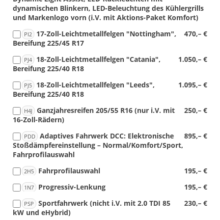
dynamischen Blinkern, LED-Beleuchtung des Kühlergrills
und Markenlogo vorn (i.V. mit Aktions-Paket Komfort)
17-Zoll-Leichtmetallfelgen "Nottingham",
470,– €
PI2
Bereifung 225/45 R17
18-Zoll-Leichtmetallfelgen "Catania",
1.050,– €
PJ4
Bereifung 225/40 R18
18-Zoll-Leichtmetallfelgen "Leeds",
1.095,– €
PJ5
Bereifung 225/40 R18
Ganzjahresreifen 205/55 R16 (nur i.V. mit
250,– €
H4J
16-Zoll-Rädern)
Adaptives Fahrwerk DCC: Elektronische
895,– €
PDD
Stoßdämpfereinstellung – Normal/Komfort/Sport,
Fahrprofilauswahl
Fahrprofilauswahl
195,– €
2H5
Progressiv-Lenkung
195,– €
1N7
Sportfahrwerk (nicht i.V. mit 2.0 TDI 85
230,– €
PSP
kW und eHybrid)