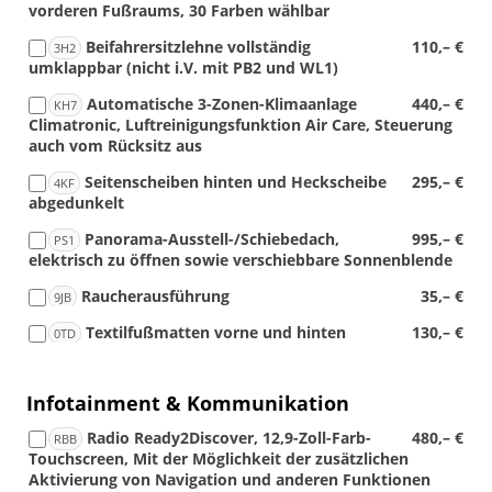
vorderen Fußraums, 30 Farben wählbar
Beifahrersitzlehne vollständig
110,– €
3H2
umklappbar (nicht i.V. mit PB2 und WL1)
Automatische 3-Zonen-Klimaanlage
440,– €
KH7
Climatronic, Luftreinigungsfunktion Air Care, Steuerung
auch vom Rücksitz aus
Seitenscheiben hinten und Heckscheibe
295,– €
4KF
abgedunkelt
Panorama-Ausstell-/Schiebedach,
995,– €
PS1
elektrisch zu öffnen sowie verschiebbare Sonnenblende
Raucherausführung
35,– €
9JB
Textilfußmatten vorne und hinten
130,– €
0TD
Infotainment & Kommunikation
Radio Ready2Discover, 12,9-Zoll-Farb-
480,– €
RBB
Touchscreen, Mit der Möglichkeit der zusätzlichen
Aktivierung von Navigation und anderen Funktionen