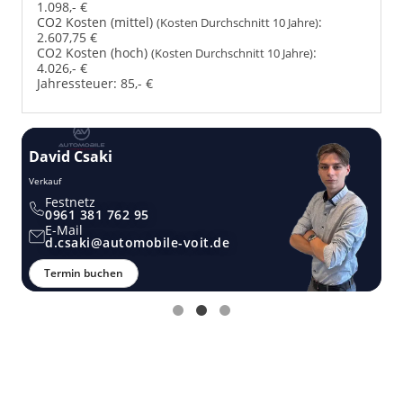
1.098,- €
CO2 Kosten (mittel)
:
(Kosten Durchschnitt 10 Jahre)
2.607,75 €
CO2 Kosten (hoch)
:
(Kosten Durchschnitt 10 Jahre)
4.026,- €
Jahressteuer:
85,- €
David Csaki
T
Verkauf
Ver
Festnetz
0961 381 762 95
E-Mail
d.csaki@automobile-voit.de
Termin buchen