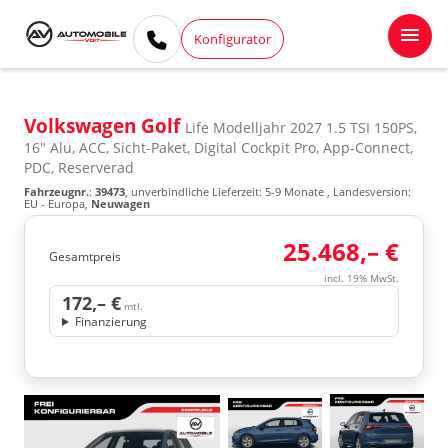
Konfigurator
Volkswagen Golf
Life Modelljahr 2027 1.5 TSI 150PS,
16" Alu, ACC, Sicht-Paket, Digital Cockpit Pro, App-Connect,
PDC, Reserverad
Fahrzeugnr.
:
39473
, unverbindliche Lieferzeit: 5-9 Monate , Landesversion:
EU - Europa,
Neuwagen
25.468,– €
Gesamtpreis
incl. 19% MwSt.
172,– €
mtl.
Finanzierung