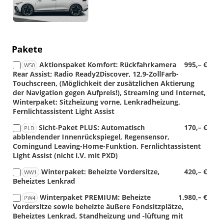
Pakete
Aktionspaket Komfort: Rückfahrkamera
995,– €
W50
Rear Assist; Radio Ready2Discover, 12,9-ZollFarb-
Touchscreen, (Möglichkeit der zusätzlichen Aktierung
der Navigation gegen Aufpreis!), Streaming und Internet,
Winterpaket: Sitzheizung vorne, Lenkradheizung,
Fernlichtassistent Light Assist
Sicht-Paket PLUS: Automatisch
170,– €
PLD
abblendender Innenrückspiegel, Regensensor,
Comingund Leaving-Home-Funktion, Fernlichtassistent
Light Assist (nicht i.V. mit PXD)
Winterpaket: Beheizte Vordersitze,
420,– €
WW1
Beheiztes Lenkrad
Winterpaket PREMIUM: Beheizte
1.980,– €
PW4
Vordersitze sowie beheizte äußere Fondsitzplätze,
Beheiztes Lenkrad, Standheizung und -lüftung mit