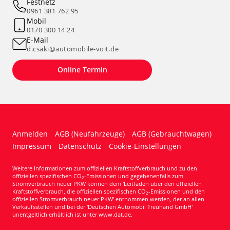
Festnetz
0961 381 762 95
Mobil
0170 300 14 24
E-Mail
d.csaki@automobile-voit.de
Online Termin
Anmelden
AGB (Neufahrzeuge)
AGB (Gebrauchtwagen)
Impressum
Datenschutz
Cookie-Einstellungen
Weitere Informationen zum offiziellen Kraftstoffverbrauch und zu den
offiziellen spezifischen CO
-Emissionen und gegebenenfalls zum
2
Stromverbrauch neuer PKW können dem 'Leitfaden über den offiziellen
Kraftstoffverbrauch, die offiziellen spezifischen CO
-Emissionen und den
2
offiziellen Stromverbrauch neuer PKW' entnommen werden, der an allen
Verkaufsstellen und bei der 'Deutschen Automobil Treuhand GmbH'
unentgeltlich erhältlich ist unter www.dat.de.