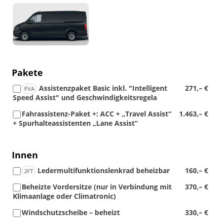
Detail
Foto
Pakete
Assistenzpaket Basic inkl. "Intelligent
271,– €
PVA
Speed Assist" und Geschwindigkeitsregela
Fahrassistenz-Paket +: ACC + „Travel Assist“
1.463,– €
+ Spurhalteassistenten „Lane Assist“
Innen
Ledermultifunktionslenkrad beheizbar
160,– €
2FT
Beheizte Vordersitze (nur in Verbindung mit
370,– €
Klimaanlage oder Climatronic)
Windschutzscheibe – beheizt
330,– €