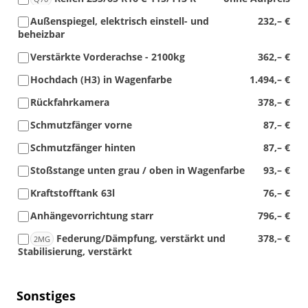
Außenspiegel, elektrisch einstell- und
232,– €
beheizbar
Verstärkte Vorderachse - 2100kg
362,– €
Hochdach (H3) in Wagenfarbe
1.494,– €
Rückfahrkamera
378,– €
Schmutzfänger vorne
87,– €
Schmutzfänger hinten
87,– €
Stoßstange unten grau / oben in Wagenfarbe
93,– €
Kraftstofftank 63l
76,– €
Anhängevorrichtung starr
796,– €
Federung/Dämpfung, verstärkt und
378,– €
2MG
Stabilisierung, verstärkt
Sonstiges