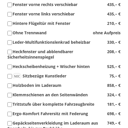
Fenster vorne rechts verschiebar
435,– €
Fenster vorne links verschiebar
435,– €
Hintere Flügeltür mit Fenster
210,– €
Ohne Trennwand
ohne Aufpreis
Leder-Multifunktionslenkrad beheizbar
330,– €
Heckfenster und abblendbarer
208,– €
Sicherheitsinnenspiegel
Heckscheibenheizung + Wischer hinten
525,– €
Sitzbezüge Kunstleder
75,– €
N0C
Holzboden im Laderaum
858,– €
Klemmschienen an den Seitenwänden
324,– €
Trittstufe über komplette Fahrzeugbreite
181,– €
Ergo-Komfort Fahrersitz mit Federung
698,– €
Gepäckseitenverkleidung im Laderaum aus
749,– €