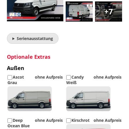
+7
Serienausstattung
Optionale Extras
Außen
Ascot
ohne Aufpreis
Candy
ohne Aufpreis
Grau
Weiß
Detail
Detail
Foto
Foto
Deep
ohne Aufpreis
Kirschrot
ohne Aufpreis
Ocean Blue
Detail