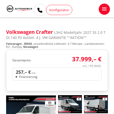
Konfigurator
Volkswagen Crafter
L3H2 Modelljahr 2027 35 2.0 T
DI 140 PS Autom. 4 J. VW-GARANTIE ""AKTION""
Fahrzeugnr.
:
85543
, unverbindliche Lieferzeit: 3-7 Monate , Landesversion:
EU - Europa,
Neuwagen
37.999,– €
Gesamtpreis
incl. 19% MwSt.
257,– €
mtl.
Finanzierung