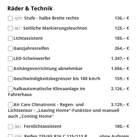
Räder & Technik
Stufe - halbe Breite rechts
136,– €
QT9
Seitliche Markierungsleuchten
125,– €
8F1
Lichtassistent
185,– €
Ganzjahresreifen
264,– €
LED-Scheinwerfer
1.347,– €
Anhängevorrichtung abnehmbar
1.056,– €
Geschwindigkeitsbegrenzer bis 100 km/h
159,– €
halbautomatische Klimaanlage im
2.126,– €
Fahrerhaus
Air Care Climatronic - Regen- und
3.129,– €
Lichtsensor - „Leaving Home“-Funktion und manuell
auch „Coming Home“
Fernlichtassistent
180,– €
8G1
Reifen 235/65 R16 C 115/113 R
ohne Aufpreis
Q70