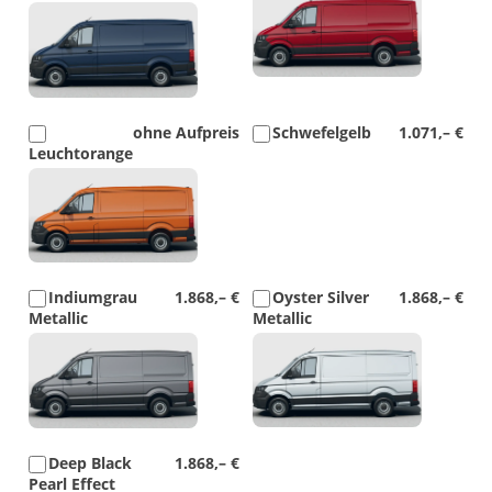
Detail
Foto
Foto
ohne Aufpreis
Schwefelgelb
1.071,– €
Leuchtorange
Detail
Foto
Indiumgrau
1.868,– €
Oyster Silver
1.868,– €
Metallic
Metallic
Detail
Detail
Foto
Foto
Deep Black
1.868,– €
Pearl Effect