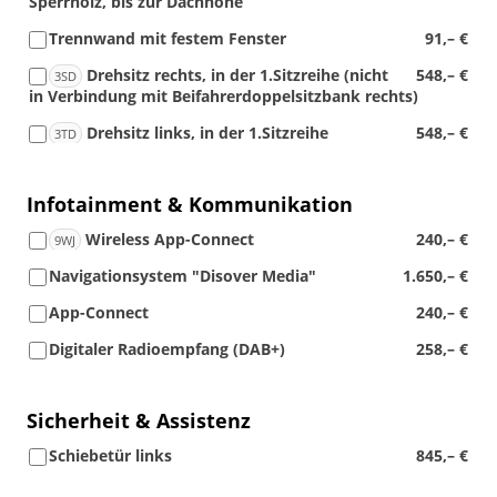
Sperrholz, bis zur Dachhöhe
Trennwand mit festem Fenster
91,– €
Drehsitz rechts, in der 1.Sitzreihe (nicht
548,– €
3SD
in Verbindung mit Beifahrerdoppelsitzbank rechts)
Drehsitz links, in der 1.Sitzreihe
548,– €
3TD
Infotainment & Kommunikation
Wireless App-Connect
240,– €
9WJ
Navigationsystem "Disover Media"
1.650,– €
App-Connect
240,– €
Digitaler Radioempfang (DAB+)
258,– €
Sicherheit & Assistenz
Schiebetür links
845,– €