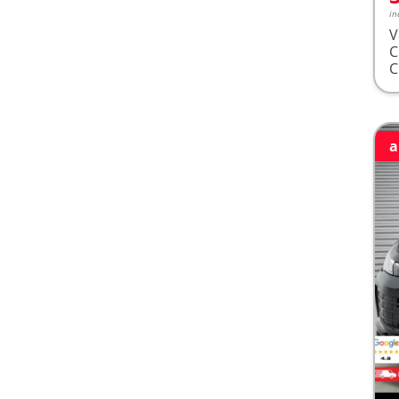
in
V
a