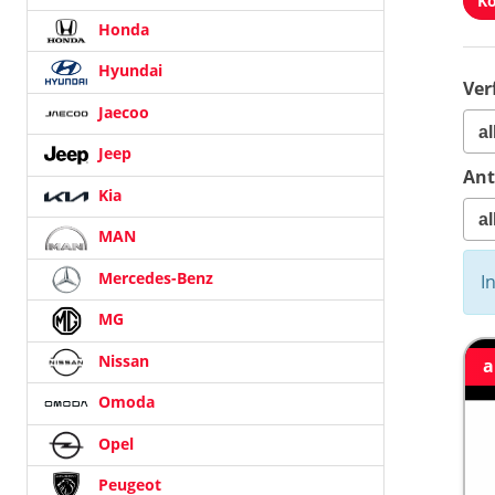
Ko
Honda
Hyundai
Ver
Jaecoo
Jeep
Ant
Kia
MAN
Mercedes-Benz
I
MG
Nissan
a
Omoda
Opel
Peugeot