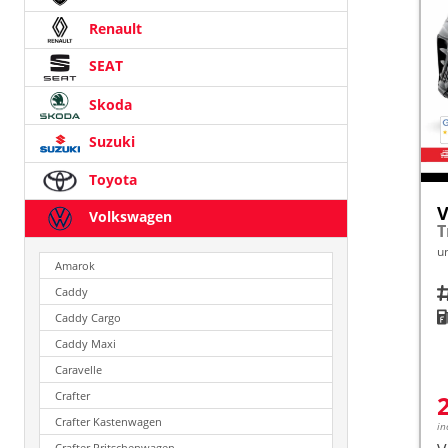
Renault
SEAT
Skoda
Suzuki
Toyota
V
Volkswagen
u
Amarok
Fah
Caddy
K
Caddy Cargo
Caddy Maxi
Caravelle
Crafter
Crafter Kastenwagen
in
Crafter Pritschenwagen