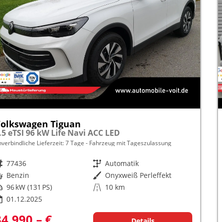
olkswagen Tiguan
.5 eTSI 96 kW Life Navi ACC LED
nverbindliche Lieferzeit:
7 Tage
Fahrzeug mit Tageszulassung
rzeugnr.
77436
Getriebe
Automatik
raftstoff
Benzin
Außenfarbe
Onyxweiß Perleffekt
istung
96 kW (131 PS)
Kilometerstand
10 km
01.12.2025
34.990,– €
Details