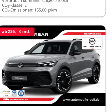
Verbrauch kombiniert:
6,80 l/100km
CO
-Klasse:
E
2
CO
-Emissionen:
155,00 g/km
2
ab 236,– € mtl.