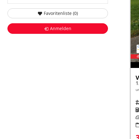
Favoritenliste (
0
)
Anmelden
V
1
u
Fah
K
Le