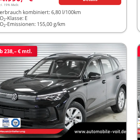
cl. 19% MwSt.
erbrauch kombiniert:
6,80 l/100km
CO
-Klasse:
E
2
CO
-Emissionen:
155,00 g/km
2
b 238,– € mtl.