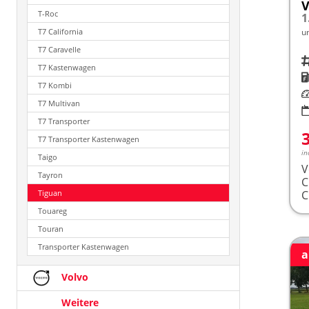
V
T-Roc
1
T7 California
u
T7 Caravelle
Fah
T7 Kastenwagen
K
T7 Kombi
Le
T7 Multivan
T7 Transporter
T7 Transporter Kastenwagen
in
Taigo
V
Tayron
Tiguan
Touareg
Touran
Transporter Kastenwagen
a
Volvo
Weitere