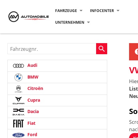
FAHRZEUGE
INFOCENTER
UNTERNEHMEN
Fahrzeugnr.
Audi
V
BMW
Hie
Lis
Citroën
Neu
Cupra
So
Dacia
Scr
Fiat
na
Ford