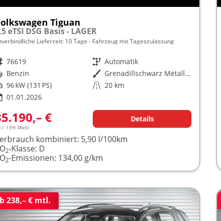
olkswagen Tiguan
,5 eTSI DSG Basis - LAGER
nverbindliche Lieferzeit:
10 Tage
Fahrzeug mit Tageszulassung
rzeugnr.
76619
Getriebe
Automatik
raftstoff
Benzin
Außenfarbe
Grenadillschwarz Metallic (0E)
istung
96 kW (131 PS)
Kilometerstand
20 km
01.01.2026
35.190,– €
Details
cl. 19% MwSt.
erbrauch kombiniert:
5,90 l/100km
CO
-Klasse:
D
2
CO
-Emissionen:
134,00 g/km
2
b 238,– € mtl.