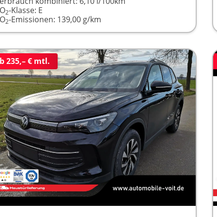
erbrauch kombiniert:
6,10 l/100km
CO
-Klasse:
E
2
CO
-Emissionen:
139,00 g/km
2
b 235,– € mtl.