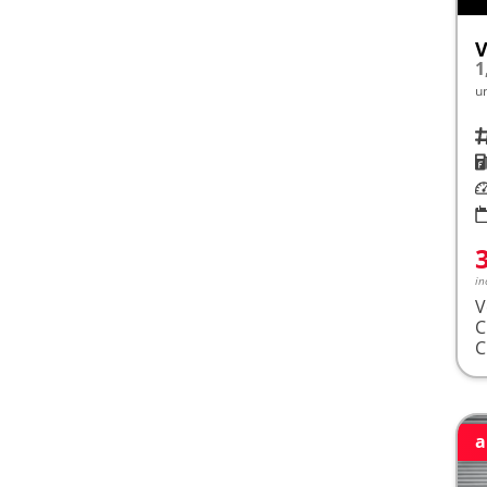
V
1
u
Fah
K
Le
in
V
a