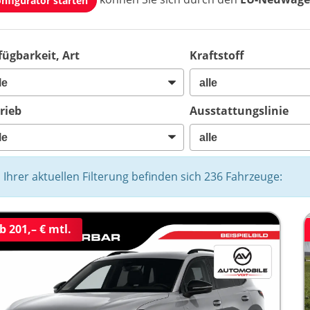
nfigurator starten
fügbarkeit, Art
Kraftstoff
rieb
Ausstattungslinie
n Ihrer aktuellen Filterung befinden sich
236
Fahrzeuge:
b 201,– € mtl.