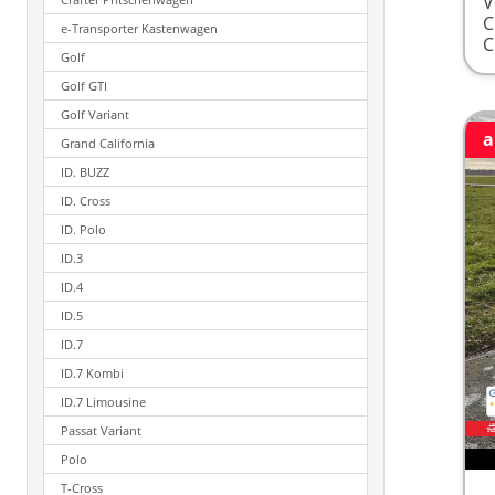
V
e-Transporter Kastenwagen
Golf
Golf GTI
Golf Variant
a
Grand California
ID. BUZZ
ID. Cross
ID. Polo
ID.3
ID.4
ID.5
ID.7
ID.7 Kombi
ID.7 Limousine
Passat Variant
Polo
T-Cross