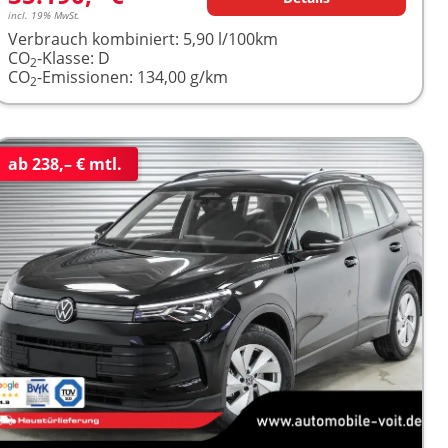
incl. 19% MwSt.
Verbrauch kombiniert:
5,90 l/100km
CO
-Klasse:
D
2
CO
-Emissionen:
134,00 g/km
2
ab 238,– € mtl.