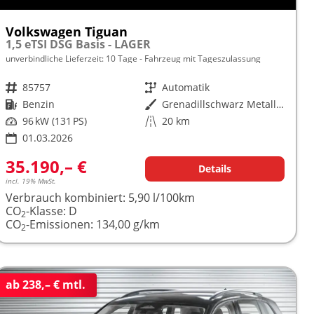
Volkswagen Tiguan
1,5 eTSI DSG Basis - LAGER
unverbindliche Lieferzeit:
10 Tage
Fahrzeug mit Tageszulassung
Fahrzeugnr.
85757
Getriebe
Automatik
Kraftstoff
Benzin
Außenfarbe
Grenadillschwarz Metallic (0E)
Leistung
96 kW (131 PS)
Kilometerstand
20 km
01.03.2026
35.190,– €
Details
incl. 19% MwSt.
Verbrauch kombiniert:
5,90 l/100km
CO
-Klasse:
D
2
CO
-Emissionen:
134,00 g/km
2
ab 238,– € mtl.