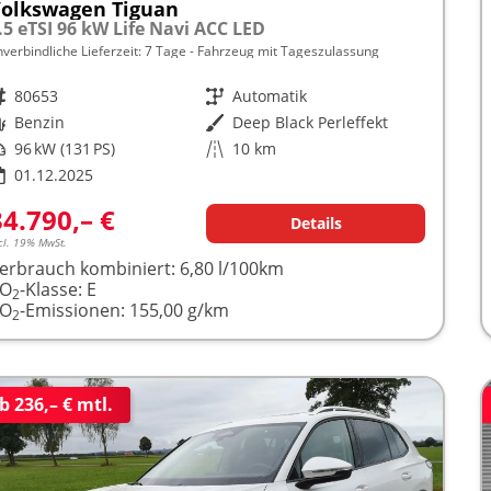
olkswagen Tiguan
.5 eTSI 96 kW Life Navi ACC LED
nverbindliche Lieferzeit:
7 Tage
Fahrzeug mit Tageszulassung
rzeugnr.
80653
Getriebe
Automatik
raftstoff
Benzin
Außenfarbe
Deep Black Perleffekt
istung
96 kW (131 PS)
Kilometerstand
10 km
01.12.2025
34.790,– €
Details
cl. 19% MwSt.
erbrauch kombiniert:
6,80 l/100km
CO
-Klasse:
E
2
CO
-Emissionen:
155,00 g/km
2
b 236,– € mtl.