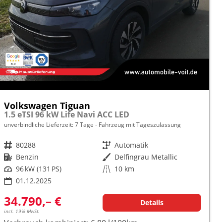
Volkswagen Tiguan
1.5 eTSI 96 kW Life Navi ACC LED
unverbindliche Lieferzeit:
7 Tage
Fahrzeug mit Tageszulassung
Fahrzeugnr.
80288
Getriebe
Automatik
Kraftstoff
Benzin
Außenfarbe
Delfingrau Metallic
Leistung
96 kW (131 PS)
Kilometerstand
10 km
01.12.2025
34.790,– €
Details
incl. 19% MwSt.