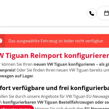
Das ausgewählte Fahrzeug ist leider nicht verfügbar.
W Tiguan Reimport konfiguriere
r können Sie Ihren
neuen VW Tiguan konfigurieren – als
tenpreis!
Oder Sie finden Ihren neuen VW Tiguan bereits u
wagen auf Lager
.
fort verfügbare und frei konfigurie
ollen Sie durch unsere Angebote für VW Tiguan EU-Neuwagen
ch
konfigurierbaren VW Tiguan Bestellfahrzeugen oder s
können Sie sich durch den
EU-Neuwagen