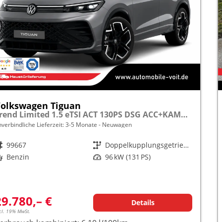
olkswagen Tiguan
Trend Limited 1.5 eTSI ACT 130PS DSG ACC+KAMERA+APP+KLIMA+LED+17" LM frei konfigurierbar!
nverbindliche Lieferzeit: 3-5 Monate
Neuwagen
rzeugnr.
99667
Getriebe
Doppelkupplungsgetriebe (DSG)
raftstoff
Benzin
Leistung
96 kW (131 PS)
29.780,– €
Details
cl. 19% MwSt.