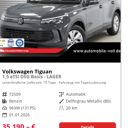
Volkswagen Tiguan
1,5 eTSI DSG Basis - LAGER
unverbindliche Lieferzeit:
10 Tage
Fahrzeug mit Tageszulassung
Fahrzeugnr.
72509
Getriebe
Automatik
Kraftstoff
Benzin
Außenfarbe
Delfingrau Metallic (B0)
Leistung
96 kW (131 PS)
Kilometerstand
20 km
01.01.2026
35.190,– €
Details