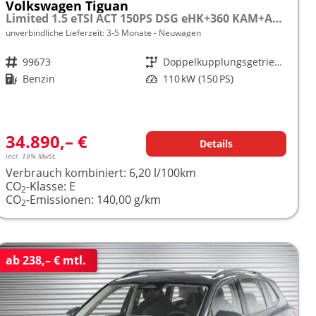
Volkswagen Tiguan
Limited 1.5 eTSI ACT 150PS DSG eHK+360 KAM+ACC+APP+LED PLUS+17" LM+KLIMA frei konfigurierbar!
unverbindliche Lieferzeit: 3-5 Monate
Neuwagen
Fahrzeugnr.
99673
Getriebe
Doppelkupplungsgetriebe (DSG)
Kraftstoff
Benzin
Leistung
110 kW (150 PS)
34.890,– €
Details
incl. 19% MwSt.
Verbrauch kombiniert:
6,20 l/100km
CO
-Klasse:
E
2
CO
-Emissionen:
140,00 g/km
2
ab 238,– € mtl.