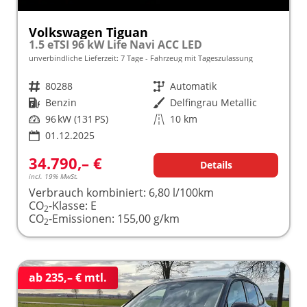
Volkswagen Tiguan
1.5 eTSI 96 kW Life Navi ACC LED
unverbindliche Lieferzeit:
7 Tage
Fahrzeug mit Tageszulassung
Fahrzeugnr.
80288
Getriebe
Automatik
Kraftstoff
Benzin
Außenfarbe
Delfingrau Metallic
Leistung
96 kW (131 PS)
Kilometerstand
10 km
01.12.2025
34.790,– €
Details
incl. 19% MwSt.
Verbrauch kombiniert:
6,80 l/100km
CO
-Klasse:
E
2
CO
-Emissionen:
155,00 g/km
2
ab 235,– € mtl.