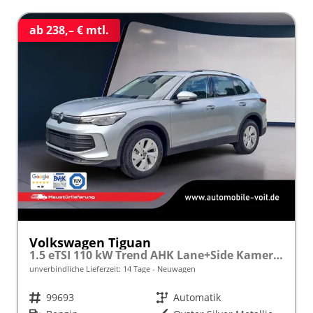
ab 238,– € mtl.
Volkswagen Tiguan
1.5 eTSI 110 kW Trend AHK Lane+Side Kamera VZE
unverbindliche Lieferzeit:
14 Tage
Neuwagen
Fahrzeugnr.
99693
Getriebe
Automatik