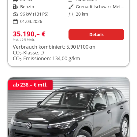
Kraftstoff
Benzin
Außenfarbe
Grenadillschwarz Metallic (0E)
Leistung
96 kW (131 PS)
Kilometerstand
20 km
01.03.2026
35.190,– €
Details
incl. 19% MwSt.
Verbrauch kombiniert:
5,90 l/100km
CO
-Klasse:
D
2
CO
-Emissionen:
134,00 g/km
2
ab 238,– € mtl.