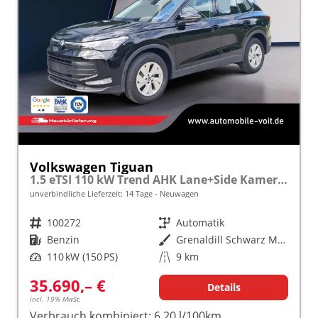
Volkswagen Tiguan
1.5 eTSI 110 kW Trend AHK Lane+Side Kamera SHZ
unverbindliche Lieferzeit:
14 Tage
Neuwagen
Fahrzeugnr.
100272
Getriebe
Automatik
Kraftstoff
Benzin
Außenfarbe
Grenaldill Schwarz Metallic
Leistung
110 kW (150 PS)
Kilometerstand
9 km
35.690,– €
Details
incl. 19% MwSt.
Verbrauch kombiniert:
6,20 l/100km