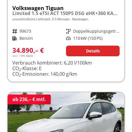
Volkswagen Tiguan
Limited 1.5 eTSI ACT 150PS DSG eHK+360 KAM+ACC+APP+LED PLUS+17" LM+KLIMA frei konfigurierbar!
unverbindliche Lieferzeit: 3-5 Monate
Neuwagen
Fahrzeugnr.
99673
Getriebe
Doppelkupplungsgetriebe (DSG)
Kraftstoff
Benzin
Leistung
110 kW (150 PS)
34.890,– €
Details
incl. 19% MwSt.
Verbrauch kombiniert:
6,20 l/100km
CO
-Klasse:
E
2
CO
-Emissionen:
140,00 g/km
2
ab 236,– € mtl.