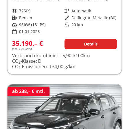
Fahrzeugnr.
72509
Getriebe
Automatik
Kraftstoff
Benzin
Außenfarbe
Delfingrau Metallic (B0)
Leistung
96 kW (131 PS)
Kilometerstand
20 km
01.01.2026
35.190,– €
Details
incl. 19% MwSt.
Verbrauch kombiniert:
5,90 l/100km
CO
-Klasse:
D
2
CO
-Emissionen:
134,00 g/km
2
ab 238,– € mtl.