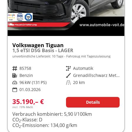
Volkswagen Tiguan
1,5 eTSI DSG Basis - LAGER
unverbindliche Lieferzeit:
10 Tage
Fahrzeug mit Tageszulassung
Fahrzeugnr.
85758
Getriebe
Automatik
Kraftstoff
Benzin
Außenfarbe
Grenadillschwarz Metallic (0E)
Leistung
96 kW (131 PS)
Kilometerstand
20 km
01.03.2026
35.190,– €
Details
incl. 19% MwSt.
Verbrauch kombiniert:
5,90 l/100km
CO
-Klasse:
D
2
CO
-Emissionen:
134,00 g/km
2