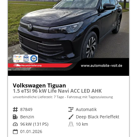
Volkswagen Tiguan
1.5 eTSI 96 kW Life Navi ACC LED AHK
unverbindliche Lieferzeit:
7 Tage
Fahrzeug mit Tageszulassung
Fahrzeugnr.
87849
Getriebe
Automatik
Kraftstoff
Benzin
Außenfarbe
Deep Black Perleffekt
Leistung
96 kW (131 PS)
Kilometerstand
10 km
01.01.2026