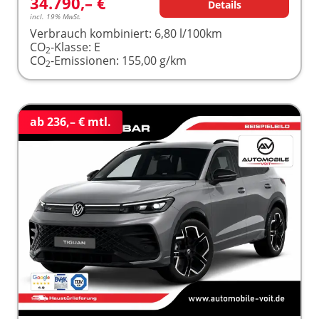
34.790,– €
Details
incl. 19% MwSt.
Verbrauch kombiniert:
6,80 l/100km
CO
-Klasse:
E
2
CO
-Emissionen:
155,00 g/km
2
ab 236,– € mtl.