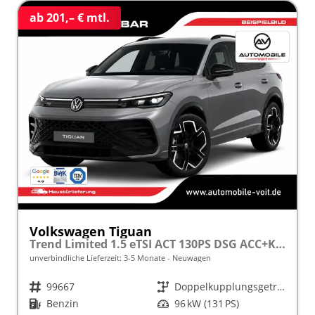
ab 201,– € mtl.
Volkswagen Tiguan
Trend Limited 1.5 eTSI ACT 130PS DSG ACC+KAMERA+APP+KLIMA+LED+17" LM frei konfigurierbar!
unverbindliche Lieferzeit: 3-5 Monate
Neuwagen
Fahrzeugnr.
99667
Getriebe
Doppelkupplungsgetriebe (DSG)
Kraftstoff
Benzin
Leistung
96 kW (131 PS)