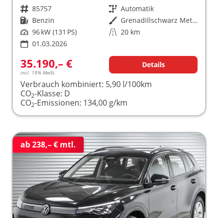
Fahrzeugnr.
85757
Getriebe
Automatik
Kraftstoff
Benzin
Außenfarbe
Grenadillschwarz Metallic (0E)
Leistung
96 kW (131 PS)
Kilometerstand
20 km
01.03.2026
35.190,– €
Details
incl. 19% MwSt.
Verbrauch kombiniert:
5,90 l/100km
CO
-Klasse:
D
2
CO
-Emissionen:
134,00 g/km
2
ab 238,– € mtl.