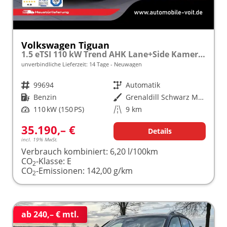
Volkswagen Tiguan
1.5 eTSI 110 kW Trend AHK Lane+Side Kamera VZE
unverbindliche Lieferzeit:
14 Tage
Neuwagen
Fahrzeugnr.
99694
Getriebe
Automatik
Kraftstoff
Benzin
Außenfarbe
Grenaldill Schwarz Metallic
Leistung
110 kW (150 PS)
Kilometerstand
9 km
35.190,– €
Details
incl. 19% MwSt.
Verbrauch kombiniert:
6,20 l/100km
CO
-Klasse:
E
2
CO
-Emissionen:
142,00 g/km
2
ab 240,– € mtl.