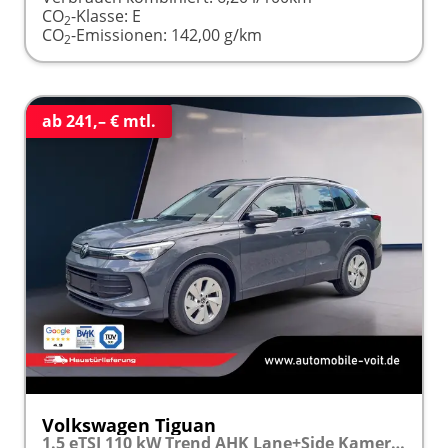
CO
-Klasse:
E
2
CO
-Emissionen:
142,00 g/km
2
ab 241,– € mtl.
Volkswagen Tiguan
1.5 eTSI 110 kW Trend AHK Lane+Side Kamera SHZ