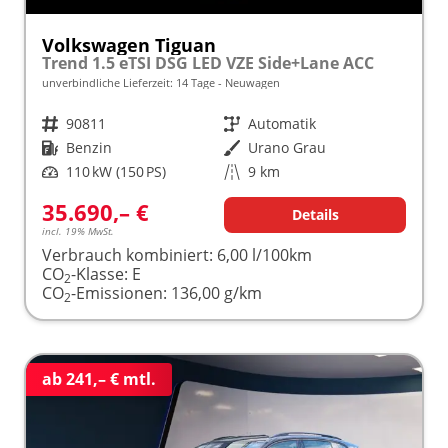
Volkswagen Tiguan
Trend 1.5 eTSI DSG LED VZE Side+Lane ACC
unverbindliche Lieferzeit:
14 Tage
Neuwagen
Fahrzeugnr.
90811
Getriebe
Automatik
Kraftstoff
Benzin
Außenfarbe
Urano Grau
Leistung
110 kW (150 PS)
Kilometerstand
9 km
35.690,– €
Details
incl. 19% MwSt.
Verbrauch kombiniert:
6,00 l/100km
CO
-Klasse:
E
2
CO
-Emissionen:
136,00 g/km
2
ab 241,– € mtl.