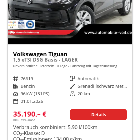
Volkswagen Tiguan
1,5 eTSI DSG Basis - LAGER
unverbindliche Lieferzeit:
10 Tage
Fahrzeug mit Tageszulassung
Fahrzeugnr.
76619
Getriebe
Automatik
Kraftstoff
Benzin
Außenfarbe
Grenadillschwarz Metallic (0E)
Leistung
96 kW (131 PS)
Kilometerstand
20 km
01.01.2026
35.190,– €
Details
incl. 19% MwSt.
Verbrauch kombiniert:
5,90 l/100km
CO
-Klasse:
D
2
CO
-Emissionen:
134,00 g/km