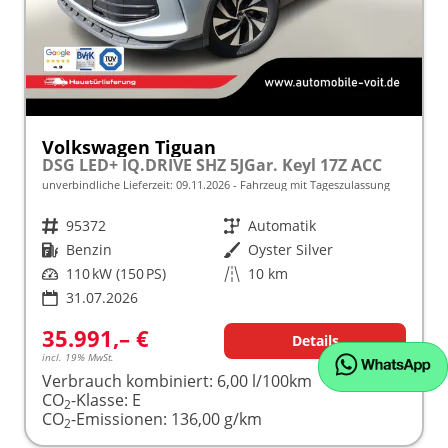
Volkswagen Tiguan
DSG LED+ IQ.DRIVE SHZ 5JGar. Keyl 17Z ACC
unverbindliche Lieferzeit:
09.11.2026
Fahrzeug mit Tageszulassung
Fahrzeugnr.
95372
Getriebe
Automatik
Kraftstoff
Benzin
Außenfarbe
Oyster Silver
Leistung
110 kW (150 PS)
Kilometerstand
10 km
31.07.2026
35.991,– €
Details
incl. 19% MwSt.
Verbrauch kombiniert:
6,00 l/100km
CO
-Klasse:
E
2
CO
-Emissionen:
136,00 g/km
2