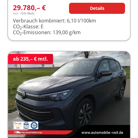
29.780,– €
Details
incl. 19% MwSt.
Verbrauch kombiniert:
6,10 l/100km
CO
-Klasse:
E
2
CO
-Emissionen:
139,00 g/km
2
ab 235,– € mtl.