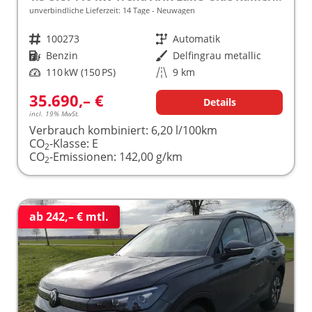
unverbindliche Lieferzeit:
14 Tage
Neuwagen
Fahrzeugnr.
100273
Getriebe
Automatik
Kraftstoff
Benzin
Außenfarbe
Delfingrau metallic
Leistung
110 kW (150 PS)
Kilometerstand
9 km
35.690,– €
Details
incl. 19% MwSt.
Verbrauch kombiniert:
6,20 l/100km
CO
-Klasse:
E
2
CO
-Emissionen:
142,00 g/km
2
ab 242,– € mtl.