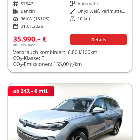
Fahrzeugnr.
87847
Getriebe
Automatik
Kraftstoff
Benzin
Außenfarbe
Onyx Weiß Perlmutteffekt
Leistung
96 kW (131 PS)
Kilometerstand
10 km
01.01.2026
35.990,– €
Details
incl. 19% MwSt.
Verbrauch kombiniert:
6,80 l/100km
CO
-Klasse:
E
2
CO
-Emissionen:
155,00 g/km
2
ab 243,– € mtl.