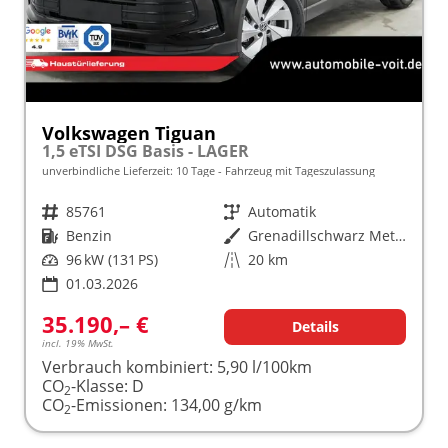
Volkswagen Tiguan
1,5 eTSI DSG Basis - LAGER
unverbindliche Lieferzeit:
10 Tage
Fahrzeug mit Tageszulassung
Fahrzeugnr.
85761
Getriebe
Automatik
Kraftstoff
Benzin
Außenfarbe
Grenadillschwarz Metallic (0E)
Leistung
96 kW (131 PS)
Kilometerstand
20 km
01.03.2026
35.190,– €
Details
incl. 19% MwSt.
Verbrauch kombiniert:
5,90 l/100km
CO
-Klasse:
D
2
CO
-Emissionen:
134,00 g/km
2