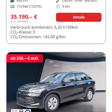
Kraftstoff
Benzin
Außenfarbe
Oyster Silver Metallic
Leistung
110 kW (150 PS)
Kilometerstand
9 km
35.190,– €
Details
incl. 19% MwSt.
Verbrauch kombiniert:
6,20 l/100km
CO
-Klasse:
E
2
CO
-Emissionen:
142,00 g/km
2
ab 238,– € mtl.