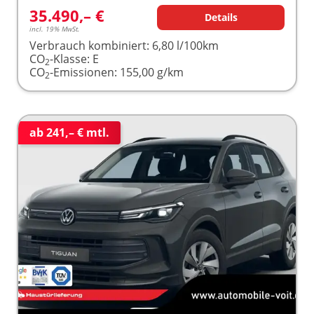
35.490,– €
Details
incl. 19% MwSt.
Verbrauch kombiniert:
6,80 l/100km
CO
-Klasse:
E
2
CO
-Emissionen:
155,00 g/km
2
ab 241,– € mtl.