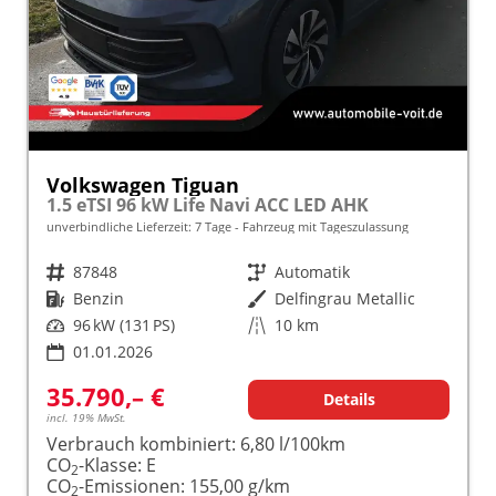
Volkswagen Tiguan
1.5 eTSI 96 kW Life Navi ACC LED AHK
unverbindliche Lieferzeit:
7 Tage
Fahrzeug mit Tageszulassung
Fahrzeugnr.
87848
Getriebe
Automatik
Kraftstoff
Benzin
Außenfarbe
Delfingrau Metallic
Leistung
96 kW (131 PS)
Kilometerstand
10 km
01.01.2026
35.790,– €
Details
incl. 19% MwSt.
Verbrauch kombiniert:
6,80 l/100km
CO
-Klasse:
E
2
CO
-Emissionen:
155,00 g/km
2