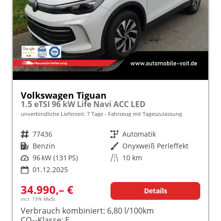
Volkswagen Tiguan
1.5 eTSI 96 kW Life Navi ACC LED
unverbindliche Lieferzeit:
7 Tage
Fahrzeug mit Tageszulassung
Fahrzeugnr.
77436
Getriebe
Automatik
Kraftstoff
Benzin
Außenfarbe
Onyxweiß Perleffekt
Leistung
96 kW (131 PS)
Kilometerstand
10 km
01.12.2025
34.990,– €
Details
incl. 19% MwSt.
Verbrauch kombiniert:
6,80 l/100km
CO
-Klasse:
E