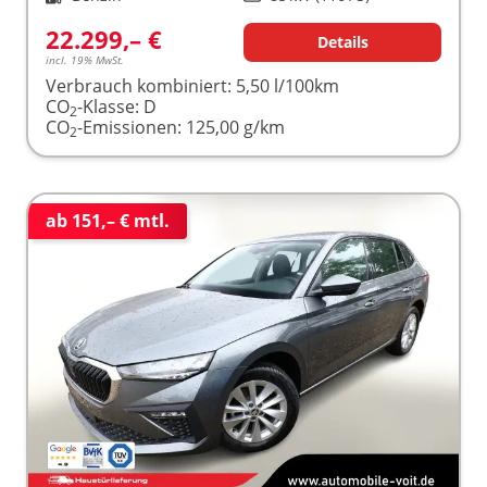
22.299,– €
Details
incl. 19% MwSt.
Verbrauch kombiniert:
5,50 l/100km
CO
-Klasse:
D
2
CO
-Emissionen:
125,00 g/km
2
ab 151,– € mtl.