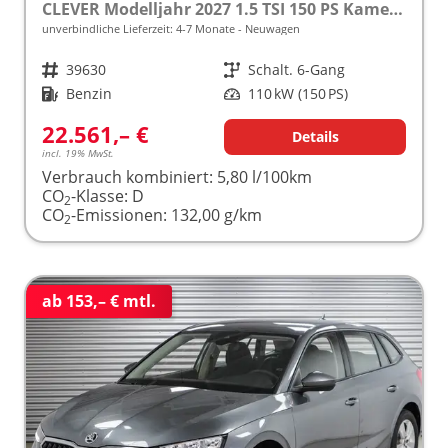
CLEVER Modelljahr 2027 1.5 TSI 150 PS Kamera frei konfigurierbar!
unverbindliche Lieferzeit: 4-7 Monate
Neuwagen
Fahrzeugnr.
39630
Getriebe
Schalt. 6-Gang
Kraftstoff
Benzin
Leistung
110 kW (150 PS)
22.561,– €
Details
incl. 19% MwSt.
Verbrauch kombiniert:
5,80 l/100km
CO
-Klasse:
D
2
CO
-Emissionen:
132,00 g/km
2
ab 153,– € mtl.