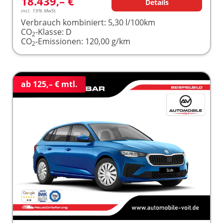
18.439,– €
Details
incl. 19% MwSt.
Verbrauch kombiniert:
5,30 l/100km
CO
-Klasse:
D
2
CO
-Emissionen:
120,00 g/km
2
ab 125,– € mtl.