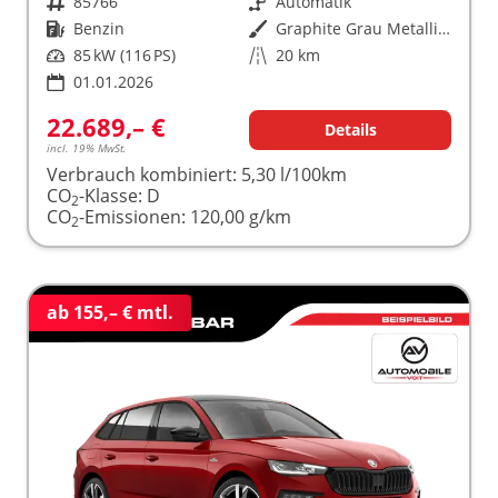
Fahrzeugnr.
85766
Getriebe
Automatik
Kraftstoff
Benzin
Außenfarbe
Graphite Grau Metallic (5X)
Leistung
85 kW (116 PS)
Kilometerstand
20 km
01.01.2026
22.689,– €
Details
incl. 19% MwSt.
Verbrauch kombiniert:
5,30 l/100km
CO
-Klasse:
D
2
CO
-Emissionen:
120,00 g/km
2
ab 155,– € mtl.