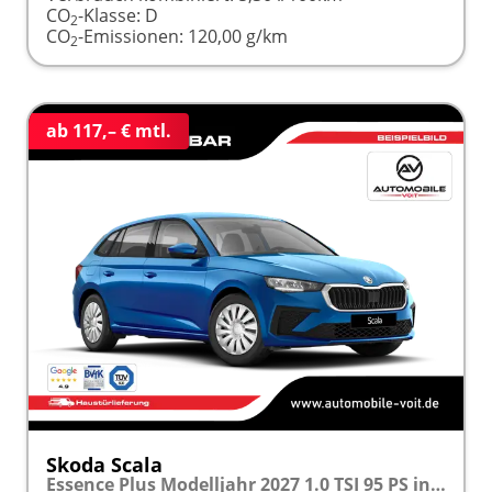
CO
-Klasse:
D
2
CO
-Emissionen:
120,00 g/km
2
ab 117,– € mtl.
Skoda Scala
Essence Plus Modelljahr 2027 1.0 TSI 95 PS inkl. 5 J. Garantie frei konfigurierbar