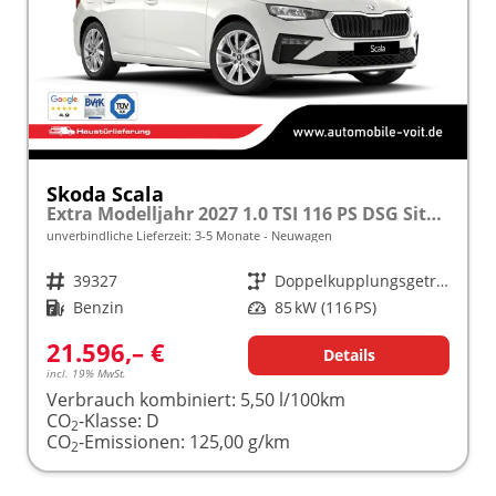
Skoda Scala
Extra Modelljahr 2027 1.0 TSI 116 PS DSG Sitzheizung inkl. 5 J. Garantie frei konfigurierbar
unverbindliche Lieferzeit: 3-5 Monate
Neuwagen
Fahrzeugnr.
39327
Getriebe
Doppelkupplungsgetriebe (DSG)
Kraftstoff
Benzin
Leistung
85 kW (116 PS)
21.596,– €
Details
incl. 19% MwSt.
Verbrauch kombiniert:
5,50 l/100km
CO
-Klasse:
D
2
CO
-Emissionen:
125,00 g/km
2