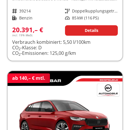
Fahrzeugnr.
39214
Getriebe
Doppelkupplungsgetriebe (DSG)
Kraftstoff
Benzin
Leistung
85 kW (116 PS)
20.391,– €
Details
incl. 19% MwSt.
Verbrauch kombiniert:
5,50 l/100km
CO
-Klasse:
D
2
CO
-Emissionen:
125,00 g/km
2
ab 140,– € mtl.