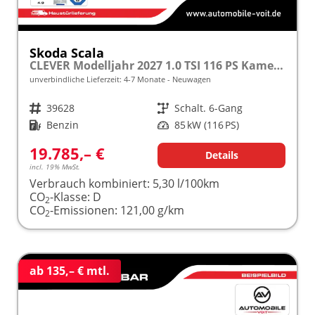
Skoda Scala
CLEVER Modelljahr 2027 1.0 TSI 116 PS Kamera frei konfigurierbar!
unverbindliche Lieferzeit: 4-7 Monate
Neuwagen
Fahrzeugnr.
39628
Getriebe
Schalt. 6-Gang
Kraftstoff
Benzin
Leistung
85 kW (116 PS)
19.785,– €
Details
incl. 19% MwSt.
Verbrauch kombiniert:
5,30 l/100km
CO
-Klasse:
D
2
CO
-Emissionen:
121,00 g/km
2
ab 135,– € mtl.