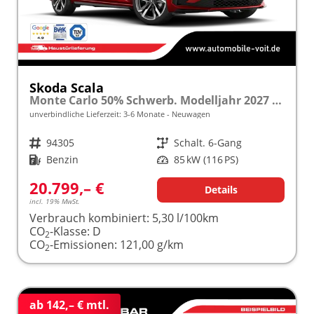
Skoda Scala
Monte Carlo 50% Schwerb. Modelljahr 2027 1.0 TSI 116 PS Panoramadach 17"Alu "Sonderangebot bei Schwerbehinderung" frei konfigurierbar!
unverbindliche Lieferzeit: 3-6 Monate
Neuwagen
Fahrzeugnr.
94305
Getriebe
Schalt. 6-Gang
Kraftstoff
Benzin
Leistung
85 kW (116 PS)
20.799,– €
Details
incl. 19% MwSt.
Verbrauch kombiniert:
5,30 l/100km
CO
-Klasse:
D
2
CO
-Emissionen:
121,00 g/km
2
ab 142,– € mtl.