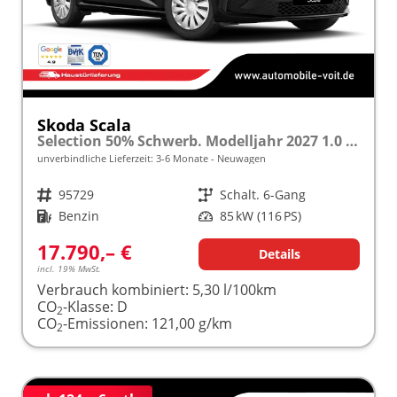
Skoda Scala
Selection 50% Schwerb. Modelljahr 2027 1.0 TSI 85kW (116PS) "Sonderangebot bei Schwerbehinderung" SHZ/LED/TEMPOMAT frei konfigurierbar!
unverbindliche Lieferzeit: 3-6 Monate
Neuwagen
Fahrzeugnr.
95729
Getriebe
Schalt. 6-Gang
Kraftstoff
Benzin
Leistung
85 kW (116 PS)
17.790,– €
Details
incl. 19% MwSt.
Verbrauch kombiniert:
5,30 l/100km
CO
-Klasse:
D
2
CO
-Emissionen:
121,00 g/km
2