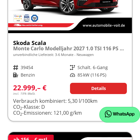
Skoda Scala
Monte Carlo Modelljahr 2027 1.0 TSI 116 PS Panoramadach 17"Alu frei konfigurierbar!
unverbindliche Lieferzeit: 3-6 Monate
Neuwagen
Fahrzeugnr.
39454
Getriebe
Schalt. 6-Gang
Kraftstoff
Benzin
Leistung
85 kW (116 PS)
22.999,– €
Details
incl. 19% MwSt.
Verbrauch kombiniert:
5,30 l/100km
CO
-Klasse:
D
2
CO
-Emissionen:
121,00 g/km
2
ab 156,– € mtl.