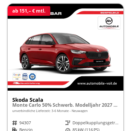
ab 151,– € mtl.
Skoda Scala
Monte Carlo 50% Schwerb. Modelljahr 2027 1.0 TSI 116 PS DSG Panoramadach 17"Alu "Sonderangebot bei Schwerbehinderung" frei konfigurierbar!
unverbindliche Lieferzeit: 3-6 Monate
Neuwagen
Fahrzeugnr.
94307
Getriebe
Doppelkupplungsgetriebe (DSG)
Kraftstoff
Benzin
Leistung
85 kW (116 PS)