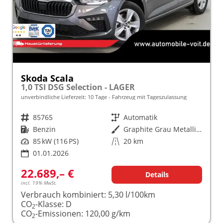
Skoda Scala
1,0 TSI DSG Selection - LAGER
unverbindliche Lieferzeit:
10 Tage
Fahrzeug mit Tageszulassung
Fahrzeugnr.
85765
Getriebe
Automatik
Kraftstoff
Benzin
Außenfarbe
Graphite Grau Metallic (5X)
Leistung
85 kW (116 PS)
Kilometerstand
20 km
01.01.2026
22.689,– €
Details
incl. 19% MwSt.
Verbrauch kombiniert:
5,30 l/100km
CO
-Klasse:
D
2
CO
-Emissionen:
120,00 g/km
2