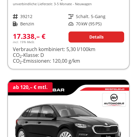
unverbindliche Lieferzeit: 3-5 Monate
Neuwagen
Fahrzeugnr.
39212
Getriebe
Schalt. 5-Gang
Kraftstoff
Benzin
Leistung
70 kW (95 PS)
17.338,– €
Details
incl. 19% MwSt.
Verbrauch kombiniert:
5,30 l/100km
CO
-Klasse:
D
2
CO
-Emissionen:
120,00 g/km
2
ab 120,– € mtl.