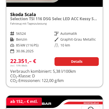
Skoda Scala
Selection TSI 116 DSG Selec LED ACC Kessy SunS Kam
Fahrzeug mit Tageszulassung
Fahrzeugnr.
56524
Getriebe
Automatik
Kraftstoff
Benzin
Außenfarbe
Graphit-Grau Metallic
Leistung
85 kW (116 PS)
Kilometerstand
10 km
30.06.2025
22.351,– €
Details
incl. 19% MwSt.
Verbrauch kombiniert:
5,38 l/100km
CO
-Klasse:
D
2
CO
-Emissionen:
122,00 g/km
2
ab 152,– € mtl.