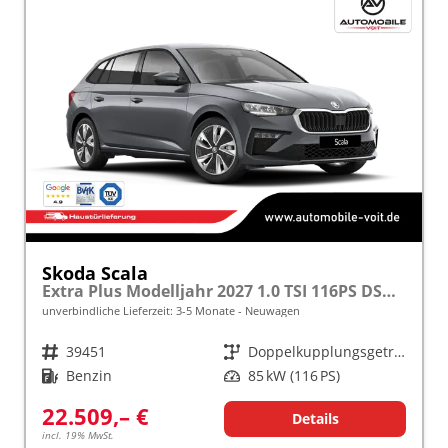
Skoda Scala
Extra Plus Modelljahr 2027 1.0 TSI 116PS DSG 5 J. Garantie, Kamera, Winterpaket, Climatronic, Tempomat, SunSet, Wireless Smartlink
unverbindliche Lieferzeit: 3-5 Monate
Neuwagen
Fahrzeugnr.
39451
Getriebe
Doppelkupplungsgetriebe (DSG)
Kraftstoff
Benzin
Leistung
85 kW (116 PS)
22.509,– €
Details
incl. 19% MwSt.