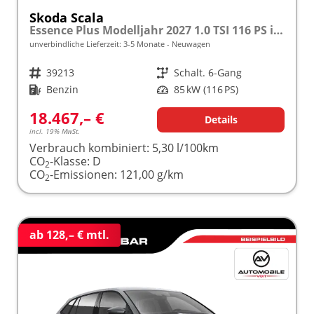
Skoda Scala
Essence Plus Modelljahr 2027 1.0 TSI 116 PS inkl. 5 J. Garantie frei konfigurierbar
unverbindliche Lieferzeit: 3-5 Monate
Neuwagen
Fahrzeugnr.
39213
Getriebe
Schalt. 6-Gang
Kraftstoff
Benzin
Leistung
85 kW (116 PS)
18.467,– €
Details
incl. 19% MwSt.
Verbrauch kombiniert:
5,30 l/100km
CO
-Klasse:
D
2
CO
-Emissionen:
121,00 g/km
2
ab 128,– € mtl.