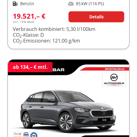
Kraftstoff
Benzin
Leistung
85 kW (116 PS)
19.521,– €
Details
incl. 19% MwSt.
Verbrauch kombiniert:
5,30 l/100km
CO
-Klasse:
D
2
CO
-Emissionen:
121,00 g/km
2
ab 134,– € mtl.