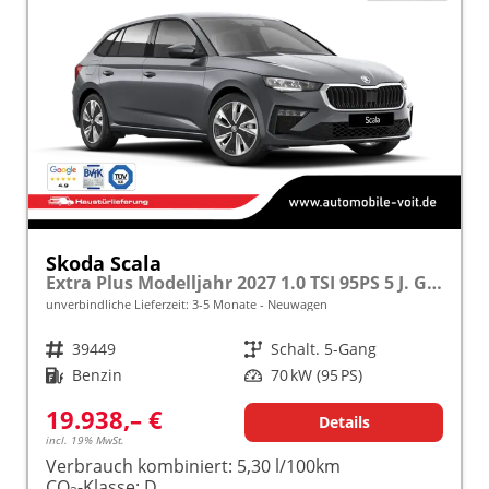
Skoda Scala
Extra Plus Modelljahr 2027 1.0 TSI 95PS 5 J. Garantie, Kamera, Winterpaket, Climatronic, Tempomat, SunSet, Wireless Smartlink
unverbindliche Lieferzeit: 3-5 Monate
Neuwagen
Fahrzeugnr.
39449
Getriebe
Schalt. 5-Gang
Kraftstoff
Benzin
Leistung
70 kW (95 PS)
19.938,– €
Details
incl. 19% MwSt.
Verbrauch kombiniert:
5,30 l/100km
CO
-Klasse:
D