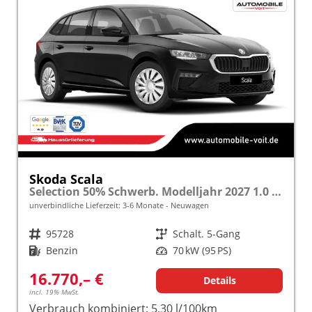
Skoda Scala
Selection 50% Schwerb. Modelljahr 2027 1.0 TSI 70kW (95PS) "Sonderangebot bei Schwerbehinderung" SHZ/LED/TEMPOMAT frei konfigurierbar!
unverbindliche Lieferzeit: 3-6 Monate
Neuwagen
Fahrzeugnr.
95728
Getriebe
Schalt. 5-Gang
Kraftstoff
Benzin
Leistung
70 kW (95 PS)
16.770,– €
Details
incl. 19% MwSt.
Verbrauch kombiniert:
5,30 l/100km