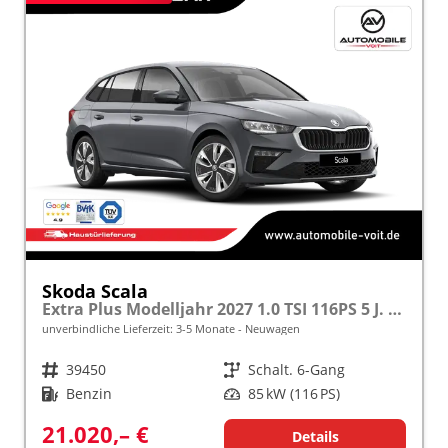
Skoda Scala
Extra Plus Modelljahr 2027 1.0 TSI 116PS 5 J. Garantie, Kamera, Winterpaket, Climatronic, Tempomat, SunSet, Wireless Smartlink
unverbindliche Lieferzeit: 3-5 Monate
Neuwagen
Fahrzeugnr.
39450
Getriebe
Schalt. 6-Gang
Kraftstoff
Benzin
Leistung
85 kW (116 PS)
21.020,– €
Details