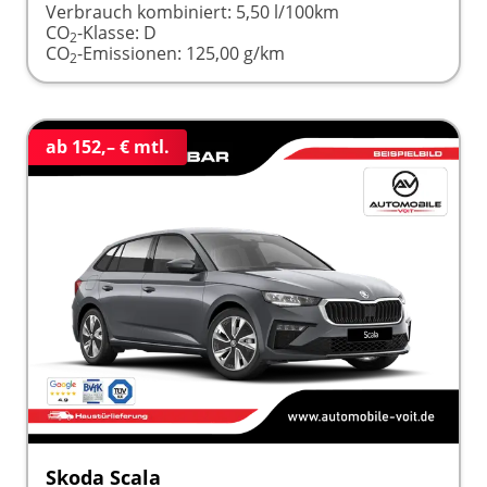
Verbrauch kombiniert:
5,50 l/100km
CO
-Klasse:
D
2
CO
-Emissionen:
125,00 g/km
2
ab 152,– € mtl.
Skoda Scala