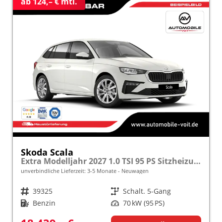
ab 124,– € mtl.
Skoda Scala
Extra Modelljahr 2027 1.0 TSI 95 PS Sitzheizung inkl. 5 J. Garantie frei konfigurierbar
unverbindliche Lieferzeit: 3-5 Monate
Neuwagen
Fahrzeugnr.
39325
Getriebe
Schalt. 5-Gang
Kraftstoff
Benzin
Leistung
70 kW (95 PS)