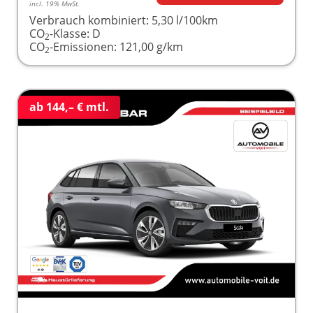
incl. 19% MwSt.
Verbrauch kombiniert:
5,30 l/100km
CO
-Klasse:
D
2
CO
-Emissionen:
121,00 g/km
2
ab 144,– € mtl.