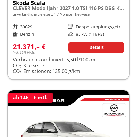
Skoda Scala
CLEVER Modelljahr 2027 1.0 TSI 116 PS DSG Kamera frei konfigurierbar!
unverbindliche Lieferzeit: 4-7 Monate
Neuwagen
Fahrzeugnr.
39629
Getriebe
Doppelkupplungsgetriebe (DSG)
Kraftstoff
Benzin
Leistung
85 kW (116 PS)
21.371,– €
Details
incl. 19% MwSt.
Verbrauch kombiniert:
5,50 l/100km
CO
-Klasse:
D
2
CO
-Emissionen:
125,00 g/km
2
ab 146,– € mtl.