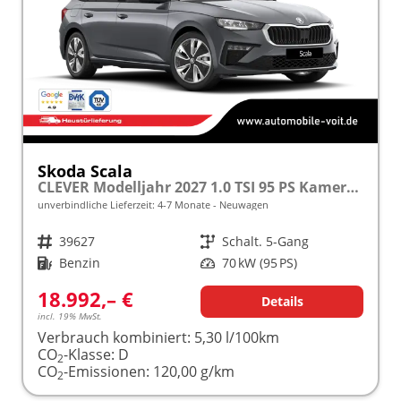
Skoda Scala
CLEVER Modelljahr 2027 1.0 TSI 95 PS Kamera PDC frei konfigurierbar!
unverbindliche Lieferzeit: 4-7 Monate
Neuwagen
Fahrzeugnr.
39627
Getriebe
Schalt. 5-Gang
Kraftstoff
Benzin
Leistung
70 kW (95 PS)
18.992,– €
Details
incl. 19% MwSt.
Verbrauch kombiniert:
5,30 l/100km
CO
-Klasse:
D
2
CO
-Emissionen:
120,00 g/km
2