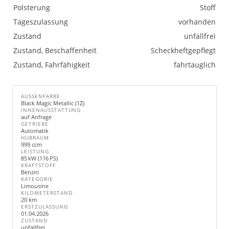
Polsterung
Stoff
Tageszulassung
vorhanden
Zustand
unfallfrei
Zustand, Beschaffenheit
Scheckheftgepflegt
Zustand, Fahrfähigkeit
fahrtauglich
AUSSENFARBE
Black Magic Metallic (1Z)
INNENAUSSTATTUNG
auf Anfrage
GETRIEBE
Automatik
HUBRAUM
999 ccm
LEISTUNG
85 kW (116 PS)
KRAFTSTOFF
Benzin
KATEGORIE
Limousine
KILOMETERSTAND
20 km
ERSTZULASSUNG
01.04.2026
ZUSTAND
unfallfrei