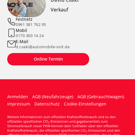
David Csaki
Verkauf
Festnetz
0961 381 762 95
Mobil
0170 300 14 24
E-Mail
d.csaki@automobile-voit.de
Online Termin
Anmelden
AGB (Neufahrzeuge)
AGB (Gebrauchtwagen)
Impressum
Datenschutz
Cookie-Einstellungen
Weitere Informationen zum offiziellen Kraftstoffverbrauch und zu den
offiziellen spezifischen CO
-Emissionen und gegebenenfalls zum
2
Stromverbrauch neuer PKW können dem 'Leitfaden über den offiziellen
Kraftstoffverbrauch, die offiziellen spezifischen CO
-Emissionen und den
2