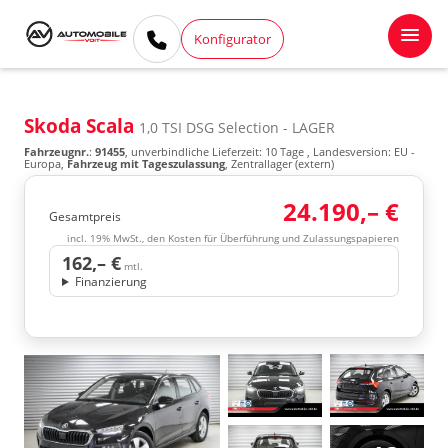
Konfigurator
Skoda Scala
1,0 TSI DSG Selection - LAGER
Fahrzeugnr.
:
91455
, unverbindliche Lieferzeit:
10 Tage
, Landesversion: EU -
Europa,
Fahrzeug mit Tageszulassung
, Zentrallager (extern)
24.190,– €
Gesamtpreis
incl. 19% MwSt., den Kosten für Überführung und Zulassungspapieren
162,– €
mtl.
Finanzierung