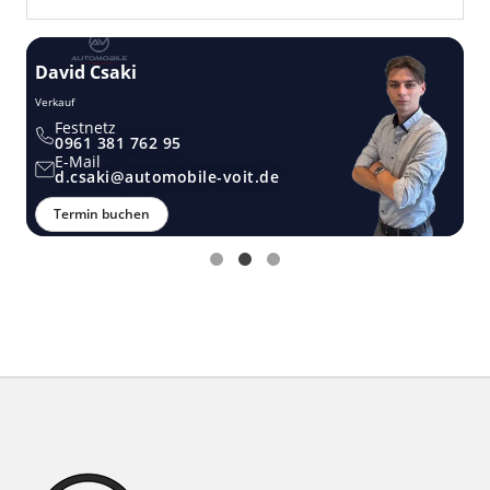
David Csaki
T
Verkauf
Ver
Festnetz
0961 381 762 95
E-Mail
d.csaki@automobile-voit.de
Termin buchen