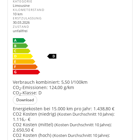
KATEGORIE
Limousine
KILOMETERSTAND
10 km
ERSTZULASSUNG
30.03.2026
ZUSTAND
unfallfrei
Verbrauch kombiniert:
5,50 l/100km
CO
-Emissionen:
124,00 g/km
2
CO
-Klasse:
D
2
Download
Energiekosten bei 15.000 km pro Jahr:
1.438,80 €
CO2 Kosten (niedrig)
:
(Kosten Durchschnitt 10 Jahre)
1.116,- €
CO2 Kosten (mittel)
:
(Kosten Durchschnitt 10 Jahre)
2.650,50 €
CO2 Kosten (hoch)
:
(Kosten Durchschnitt 10 Jahre)