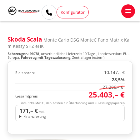
Konfigurator
Skoda Scala
Monte Carlo DSG MonteC Pano Matrix Ka
m Kessy SHZ eHK
Fahrzeugnr.
:
96078
, unverbindliche Lieferzeit:
10 Tage
, Landesversion: EU -
Europa,
Fahrzeug mit Tageszulassung
, Zentrallager (extern)
10.147,– €
Sie sparen:
28,5%
27.286,– €
25.403,– €
Gesamtpreis
incl. 19% MwSt., den Kosten für Überführung und Zulassungspapieren
171,– €
mtl.
Finanzierung