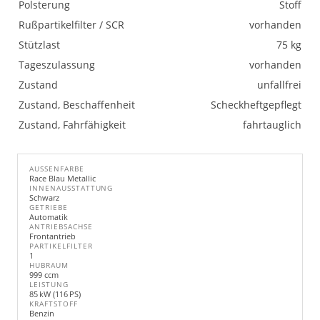
Polsterung
Stoff
Rußpartikelfilter / SCR
vorhanden
Stützlast
75 kg
Tageszulassung
vorhanden
Zustand
unfallfrei
Zustand, Beschaffenheit
Scheckheftgepflegt
Zustand, Fahrfähigkeit
fahrtauglich
AUSSENFARBE
Race Blau Metallic
INNENAUSSTATTUNG
Schwarz
GETRIEBE
Automatik
ANTRIEBSACHSE
Frontantrieb
PARTIKELFILTER
1
HUBRAUM
999 ccm
LEISTUNG
85 kW (116 PS)
KRAFTSTOFF
Benzin