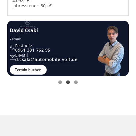
4.092,- €
Jahressteuer:
80,- €
David Csaki
T
Verkauf
Ver
Festnetz
0961 381 762 95
E-Mail
d.csaki@automobile-voit.de
Termin buchen