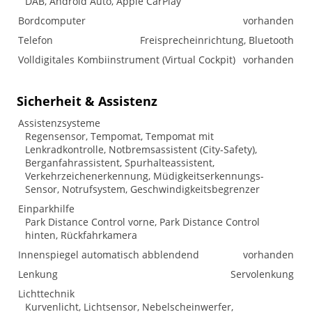
DAB, Android Auto, Apple CarPlay
Bordcomputer
vorhanden
Telefon
Freisprecheinrichtung, Bluetooth
Volldigitales Kombiinstrument (Virtual Cockpit)
vorhanden
Sicherheit & Assistenz
Assistenzsysteme
Regensensor, Tempomat, Tempomat mit
Lenkradkontrolle, Notbremsassistent (City-Safety),
Berganfahrassistent, Spurhalteassistent,
Verkehrzeichenerkennung, Müdigkeitserkennungs-
Sensor, Notrufsystem, Geschwindigkeitsbegrenzer
Einparkhilfe
Park Distance Control vorne, Park Distance Control
hinten, Rückfahrkamera
Innenspiegel automatisch abblendend
vorhanden
Lenkung
Servolenkung
Lichttechnik
Kurvenlicht, Lichtsensor, Nebelscheinwerfer,