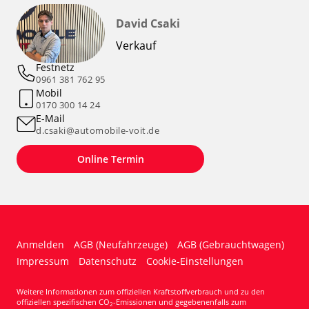
David Csaki
Verkauf
Festnetz
0961 381 762 95
Mobil
0170 300 14 24
E-Mail
d.csaki@automobile-voit.de
Online Termin
Anmelden
AGB (Neufahrzeuge)
AGB (Gebrauchtwagen)
Impressum
Datenschutz
Cookie-Einstellungen
Weitere Informationen zum offiziellen Kraftstoffverbrauch und zu den
offiziellen spezifischen CO
-Emissionen und gegebenenfalls zum
2