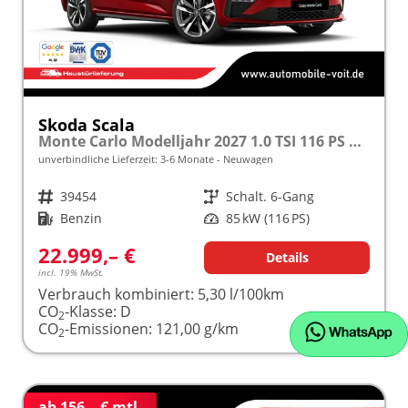
Skoda Scala
Monte Carlo Modelljahr 2027 1.0 TSI 116 PS Panoramadach 17"Alu frei konfigurierbar!
unverbindliche Lieferzeit: 3-6 Monate
Neuwagen
Fahrzeugnr.
39454
Getriebe
Schalt. 6-Gang
Kraftstoff
Benzin
Leistung
85 kW (116 PS)
22.999,– €
Details
incl. 19% MwSt.
Verbrauch kombiniert:
5,30 l/100km
CO
-Klasse:
D
2
CO
-Emissionen:
121,00 g/km
2
ab 156,– € mtl.