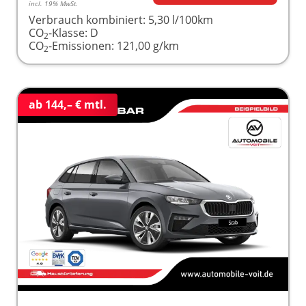
incl. 19% MwSt.
Verbrauch kombiniert:
5,30 l/100km
CO
-Klasse:
D
2
CO
-Emissionen:
121,00 g/km
2
ab 144,– € mtl.