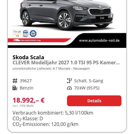
Skoda Scala
CLEVER Modelljahr 2027 1.0 TSI 95 PS Kamera PDC frei konfigurierbar!
unverbindliche Lieferzeit: 4-7 Monate
Neuwagen
Fahrzeugnr.
39627
Getriebe
Schalt. 5-Gang
Kraftstoff
Benzin
Leistung
70 kW (95 PS)
18.992,– €
Details
incl. 19% MwSt.
Verbrauch kombiniert:
5,30 l/100km
CO
-Klasse:
D
2
CO
-Emissionen:
120,00 g/km
2