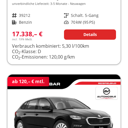
unverbindliche Lieferzeit: 3-5 Monate
Neuwagen
Fahrzeugnr.
39212
Getriebe
Schalt. 5-Gang
Kraftstoff
Benzin
Leistung
70 kW (95 PS)
17.338,– €
Details
incl. 19% MwSt.
Verbrauch kombiniert:
5,30 l/100km
CO
-Klasse:
D
2
CO
-Emissionen:
120,00 g/km
2
ab 120,– € mtl.