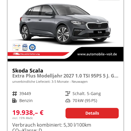
Skoda Scala
Extra Plus Modelljahr 2027 1.0 TSI 95PS 5 J. Garantie, Kamera, Winterpaket, Climatronic, Tempomat, SunSet, Wireless Smartlink
unverbindliche Lieferzeit: 3-5 Monate
Neuwagen
Fahrzeugnr.
39449
Getriebe
Schalt. 5-Gang
Kraftstoff
Benzin
Leistung
70 kW (95 PS)
19.938,– €
Details
incl. 19% MwSt.
Verbrauch kombiniert:
5,30 l/100km
CO
-Klasse:
D