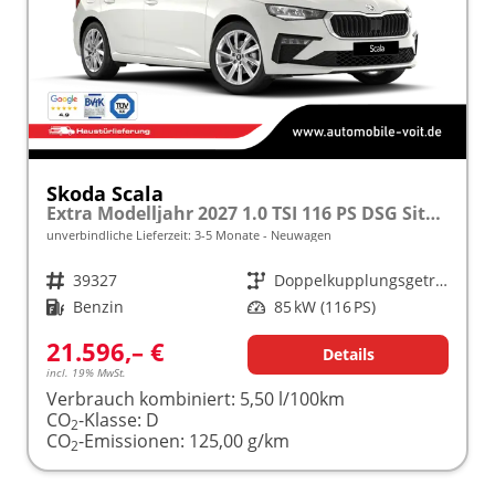
Skoda Scala
Extra Modelljahr 2027 1.0 TSI 116 PS DSG Sitzheizung inkl. 5 J. Garantie frei konfigurierbar
unverbindliche Lieferzeit: 3-5 Monate
Neuwagen
Fahrzeugnr.
39327
Getriebe
Doppelkupplungsgetriebe (DSG)
Kraftstoff
Benzin
Leistung
85 kW (116 PS)
21.596,– €
Details
incl. 19% MwSt.
Verbrauch kombiniert:
5,50 l/100km
CO
-Klasse:
D
2
CO
-Emissionen:
125,00 g/km
2