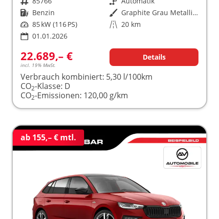
Fahrzeugnr.
85766
Getriebe
Automatik
Kraftstoff
Benzin
Außenfarbe
Graphite Grau Metallic (5X)
Leistung
85 kW (116 PS)
Kilometerstand
20 km
01.01.2026
22.689,– €
Details
incl. 19% MwSt.
Verbrauch kombiniert:
5,30 l/100km
CO
-Klasse:
D
2
CO
-Emissionen:
120,00 g/km
2
ab 155,– € mtl.