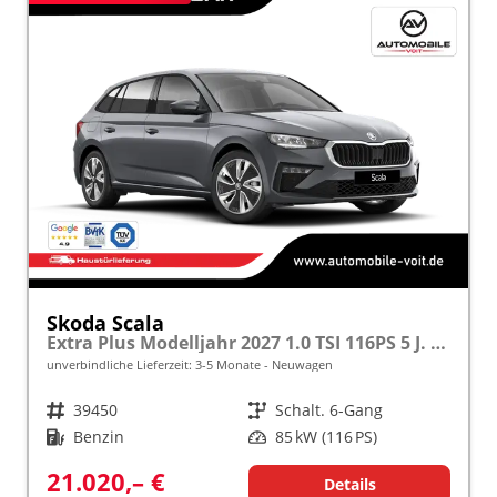
Skoda Scala
Extra Plus Modelljahr 2027 1.0 TSI 116PS 5 J. Garantie, Kamera, Winterpaket, Climatronic, Tempomat, SunSet, Wireless Smartlink
unverbindliche Lieferzeit: 3-5 Monate
Neuwagen
Fahrzeugnr.
39450
Getriebe
Schalt. 6-Gang
Kraftstoff
Benzin
Leistung
85 kW (116 PS)
21.020,– €
Details