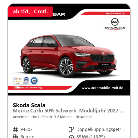
ab 151,– € mtl.
Skoda Scala
Monte Carlo 50% Schwerb. Modelljahr 2027 1.0 TSI 116 PS DSG Panoramadach 17"Alu "Sonderangebot bei Schwerbehinderung" frei konfigurierbar!
unverbindliche Lieferzeit: 3-6 Monate
Neuwagen
Fahrzeugnr.
94307
Getriebe
Doppelkupplungsgetriebe (DSG)
Kraftstoff
Benzin
Leistung
85 kW (116 PS)