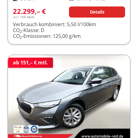
22.299,– €
Details
incl. 19% MwSt.
Verbrauch kombiniert:
5,50 l/100km
CO
-Klasse:
D
2
CO
-Emissionen:
125,00 g/km
2
ab 151,– € mtl.