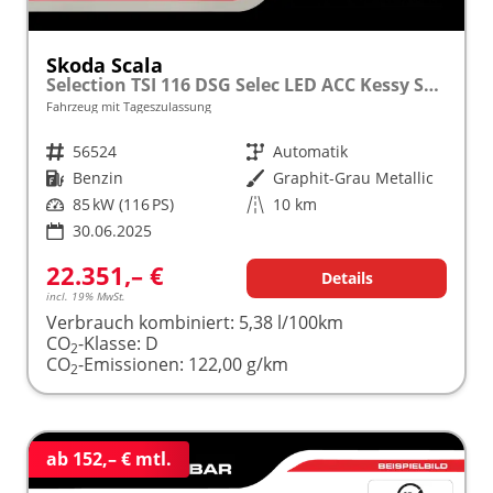
Skoda Scala
Selection TSI 116 DSG Selec LED ACC Kessy SunS Kam
Fahrzeug mit Tageszulassung
Fahrzeugnr.
56524
Getriebe
Automatik
Kraftstoff
Benzin
Außenfarbe
Graphit-Grau Metallic
Leistung
85 kW (116 PS)
Kilometerstand
10 km
30.06.2025
22.351,– €
Details
incl. 19% MwSt.
Verbrauch kombiniert:
5,38 l/100km
CO
-Klasse:
D
2
CO
-Emissionen:
122,00 g/km
2
ab 152,– € mtl.