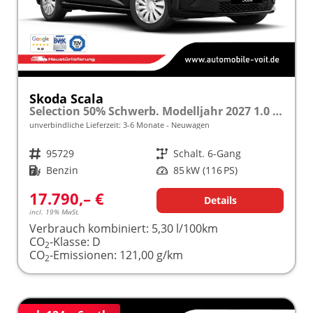
Skoda Scala
Selection 50% Schwerb. Modelljahr 2027 1.0 TSI 85kW (116PS) "Sonderangebot bei Schwerbehinderung" SHZ/LED/TEMPOMAT frei konfigurierbar!
unverbindliche Lieferzeit: 3-6 Monate
Neuwagen
Fahrzeugnr.
95729
Getriebe
Schalt. 6-Gang
Kraftstoff
Benzin
Leistung
85 kW (116 PS)
17.790,– €
Details
incl. 19% MwSt.
Verbrauch kombiniert:
5,30 l/100km
CO
-Klasse:
D
2
CO
-Emissionen:
121,00 g/km
2