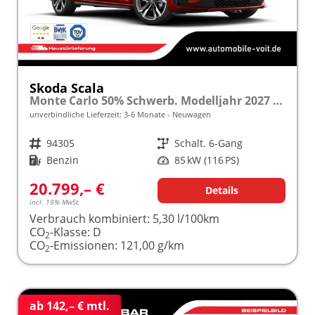
Skoda Scala
Monte Carlo 50% Schwerb. Modelljahr 2027 1.0 TSI 116 PS Panoramadach 17"Alu "Sonderangebot bei Schwerbehinderung" frei konfigurierbar!
unverbindliche Lieferzeit: 3-6 Monate
Neuwagen
Fahrzeugnr.
94305
Getriebe
Schalt. 6-Gang
Kraftstoff
Benzin
Leistung
85 kW (116 PS)
20.799,– €
Details
incl. 19% MwSt.
Verbrauch kombiniert:
5,30 l/100km
CO
-Klasse:
D
2
CO
-Emissionen:
121,00 g/km
2
ab 142,– € mtl.