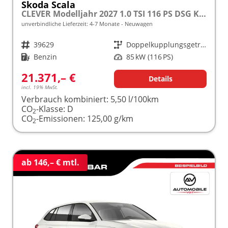
Skoda Scala
CLEVER Modelljahr 2027 1.0 TSI 116 PS DSG Kamera frei konfigurierbar!
unverbindliche Lieferzeit: 4-7 Monate
Neuwagen
Fahrzeugnr.
39629
Getriebe
Doppelkupplungsgetriebe (DSG)
Kraftstoff
Benzin
Leistung
85 kW (116 PS)
21.371,– €
Details
incl. 19% MwSt.
Verbrauch kombiniert:
5,50 l/100km
CO
-Klasse:
D
2
CO
-Emissionen:
125,00 g/km
2
ab 146,– € mtl.