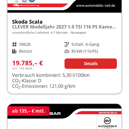
Skoda Scala
CLEVER Modelljahr 2027 1.0 TSI 116 PS Kamera frei konfigurierbar!
unverbindliche Lieferzeit: 4-7 Monate
Neuwagen
Fahrzeugnr.
39628
Getriebe
Schalt. 6-Gang
Kraftstoff
Benzin
Leistung
85 kW (116 PS)
19.785,– €
Details
incl. 19% MwSt.
Verbrauch kombiniert:
5,30 l/100km
CO
-Klasse:
D
2
CO
-Emissionen:
121,00 g/km
2
ab 135,– € mtl.