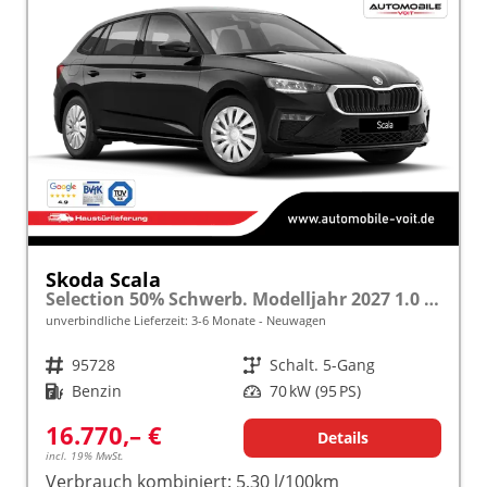
Skoda Scala
Selection 50% Schwerb. Modelljahr 2027 1.0 TSI 70kW (95PS) "Sonderangebot bei Schwerbehinderung" SHZ/LED/TEMPOMAT frei konfigurierbar!
unverbindliche Lieferzeit: 3-6 Monate
Neuwagen
Fahrzeugnr.
95728
Getriebe
Schalt. 5-Gang
Kraftstoff
Benzin
Leistung
70 kW (95 PS)
16.770,– €
Details
incl. 19% MwSt.
Verbrauch kombiniert:
5,30 l/100km