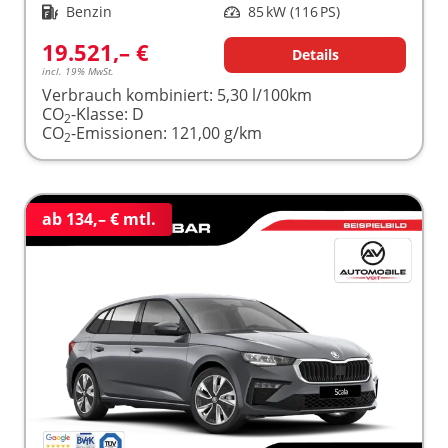
Kraftstoff
Benzin
Leistung
85 kW (116 PS)
19.521,– €
Details
incl. 19% MwSt.
Verbrauch kombiniert:
5,30 l/100km
CO
-Klasse:
D
2
CO
-Emissionen:
121,00 g/km
2
ab 134,– € mtl.