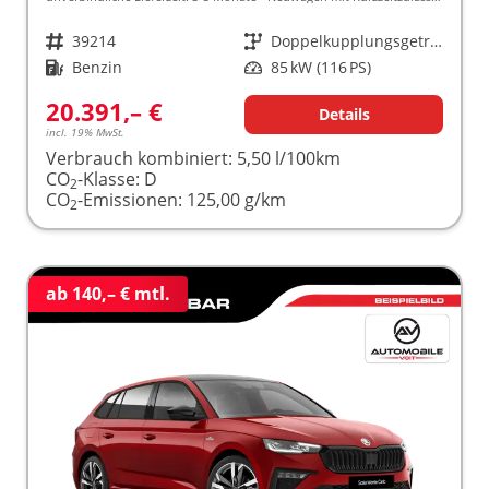
Fahrzeugnr.
39214
Getriebe
Doppelkupplungsgetriebe (DSG)
Kraftstoff
Benzin
Leistung
85 kW (116 PS)
20.391,– €
Details
incl. 19% MwSt.
Verbrauch kombiniert:
5,50 l/100km
CO
-Klasse:
D
2
CO
-Emissionen:
125,00 g/km
2
ab 140,– € mtl.