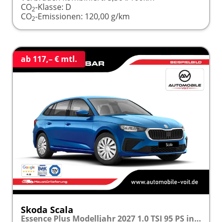
CO
-Klasse:
D
2
CO
-Emissionen:
120,00 g/km
2
ab 117,– € mtl.
Skoda Scala
Essence Plus Modelljahr 2027 1.0 TSI 95 PS inkl. 5 J. Garantie frei konfigurierbar