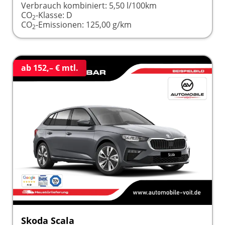
Verbrauch kombiniert:
5,50 l/100km
CO
-Klasse:
D
2
CO
-Emissionen:
125,00 g/km
2
ab 152,– € mtl.
Skoda Scala