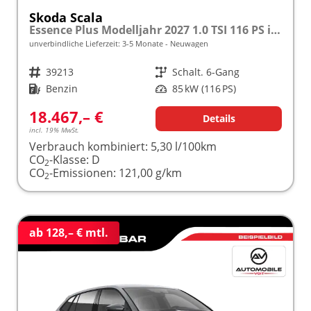
Skoda Scala
Essence Plus Modelljahr 2027 1.0 TSI 116 PS inkl. 5 J. Garantie frei konfigurierbar
unverbindliche Lieferzeit: 3-5 Monate
Neuwagen
Fahrzeugnr.
39213
Getriebe
Schalt. 6-Gang
Kraftstoff
Benzin
Leistung
85 kW (116 PS)
18.467,– €
Details
incl. 19% MwSt.
Verbrauch kombiniert:
5,30 l/100km
CO
-Klasse:
D
2
CO
-Emissionen:
121,00 g/km
2
ab 128,– € mtl.