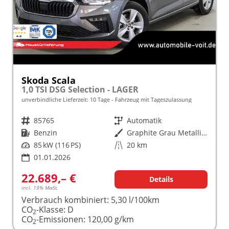
Skoda Scala
1,0 TSI DSG Selection - LAGER
unverbindliche Lieferzeit:
10 Tage
Fahrzeug mit Tageszulassung
Fahrzeugnr.
85765
Getriebe
Automatik
Kraftstoff
Benzin
Außenfarbe
Graphite Grau Metallic (5X)
Leistung
85 kW (116 PS)
Kilometerstand
20 km
01.01.2026
22.689,– €
Details
incl. 19% MwSt.
Verbrauch kombiniert:
5,30 l/100km
CO
-Klasse:
D
2
CO
-Emissionen:
120,00 g/km
2