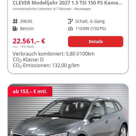
CLEVER Modelljahr 2027 1.5 TSI 150 PS Kamera frei konfigurierbar!
unverbindliche Lieferzeit: 4-7 Monate
Neuwagen
Fahrzeugnr.
39630
Getriebe
Schalt. 6-Gang
Kraftstoff
Benzin
Leistung
110 kW (150 PS)
22.561,– €
Details
incl. 19% MwSt.
Verbrauch kombiniert:
5,80 l/100km
CO
-Klasse:
D
2
CO
-Emissionen:
132,00 g/km
2
ab 153,– € mtl.