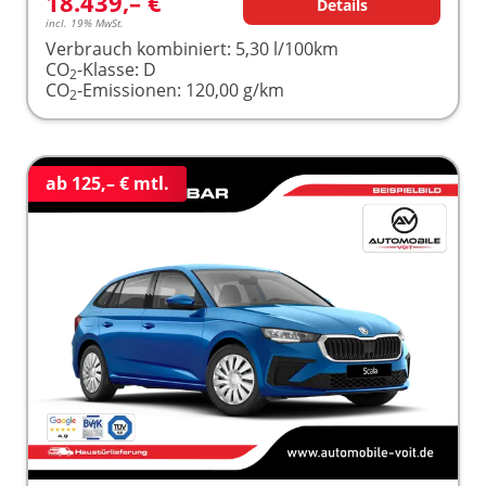
18.439,– €
Details
incl. 19% MwSt.
Verbrauch kombiniert:
5,30 l/100km
CO
-Klasse:
D
2
CO
-Emissionen:
120,00 g/km
2
ab 125,– € mtl.