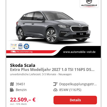
Skoda Scala
Extra Plus Modelljahr 2027 1.0 TSI 116PS DSG 5 J. Garantie, Kamera, Winterpaket, Climatronic, Tempomat, SunSet, Wireless Smartlink
unverbindliche Lieferzeit: 3-5 Monate
Neuwagen
Fahrzeugnr.
39451
Getriebe
Doppelkupplungsgetriebe (DSG)
Kraftstoff
Benzin
Leistung
85 kW (116 PS)
22.509,– €
Details
incl. 19% MwSt.