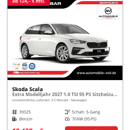
ab 124,– € mtl.
Skoda Scala
Extra Modelljahr 2027 1.0 TSI 95 PS Sitzheizung inkl. 5 J. Garantie frei konfigurierbar
unverbindliche Lieferzeit: 3-5 Monate
Neuwagen
Fahrzeugnr.
39325
Getriebe
Schalt. 5-Gang
Kraftstoff
Benzin
Leistung
70 kW (95 PS)