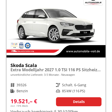
Skoda Scala
Extra Modelljahr 2027 1.0 TSI 116 PS Sitzheizung inkl. 5 J. Garantie frei konfigurierbar
unverbindliche Lieferzeit: 3-5 Monate
Neuwagen
Fahrzeugnr.
39326
Getriebe
Schalt. 6-Gang
Kraftstoff
Benzin
Leistung
85 kW (116 PS)
19.521,– €
Details
incl. 19% MwSt.
Verbrauch kombiniert:
5,30 l/100km