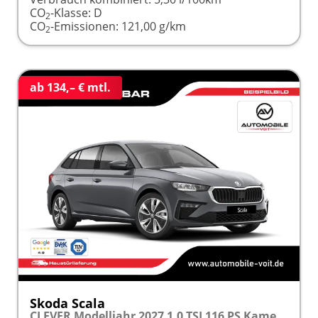
CO
-Klasse:
D
2
CO
-Emissionen:
121,00 g/km
2
ab 134,– € mtl.
Skoda Scala
CLEVER Modelljahr 2027 1.0 TSI 116 PS Kamera frei konfigurierbar!