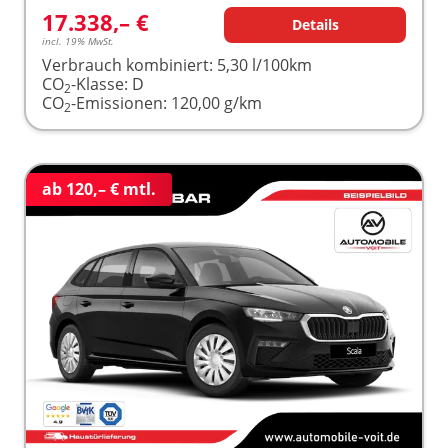
17.338,– €
Details
incl. 19% MwSt.
Verbrauch kombiniert:
5,30 l/100km
CO
-Klasse:
D
2
CO
-Emissionen:
120,00 g/km
2
ab 120,– € mtl.