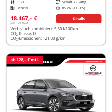
Fahrzeugnr.
39213
Getriebe
Schalt. 6-Gang
Kraftstoff
Benzin
Leistung
85 kW (116 PS)
18.467,– €
Details
incl. 19% MwSt.
Verbrauch kombiniert:
5,30 l/100km
CO
-Klasse:
D
2
CO
-Emissionen:
121,00 g/km
2
ab 128,– € mtl.