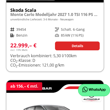
Skoda Scala
Monte Carlo Modelljahr 2027 1.0 TSI 116 PS Panoramadach 17"Alu frei konfigurierbar!
unverbindliche Lieferzeit: 3-6 Monate
Neuwagen
Fahrzeugnr.
39454
Getriebe
Schalt. 6-Gang
Kraftstoff
Benzin
Leistung
85 kW (116 PS)
22.999,– €
Details
incl. 19% MwSt.
Verbrauch kombiniert:
5,30 l/100km
CO
-Klasse:
D
2
CO
-Emissionen:
121,00 g/km
2
ab 156,– € mtl.