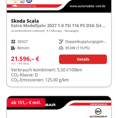
Skoda Scala
Extra Modelljahr 2027 1.0 TSI 116 PS DSG Sitzheizung inkl. 5 J. Garantie frei konfigurierbar
unverbindliche Lieferzeit: 3-5 Monate
Neuwagen
Fahrzeugnr.
39327
Getriebe
Doppelkupplungsgetriebe (DSG)
Kraftstoff
Benzin
Leistung
85 kW (116 PS)
21.596,– €
Details
incl. 19% MwSt.
Verbrauch kombiniert:
5,50 l/100km
CO
-Klasse:
D
2
CO
-Emissionen:
125,00 g/km
2
ab 151,– € mtl.