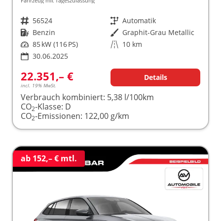
Fahrzeug mit Tageszulassung
Fahrzeugnr.
56524
Getriebe
Automatik
Kraftstoff
Benzin
Außenfarbe
Graphit-Grau Metallic
Leistung
85 kW (116 PS)
Kilometerstand
10 km
30.06.2025
22.351,– €
Details
incl. 19% MwSt.
Verbrauch kombiniert:
5,38 l/100km
CO
-Klasse:
D
2
CO
-Emissionen:
122,00 g/km
2
ab 152,– € mtl.