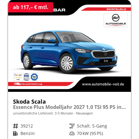
ab 117,– € mtl.
Skoda Scala
Essence Plus Modelljahr 2027 1.0 TSI 95 PS inkl. 5 J. Garantie frei konfigurierbar
unverbindliche Lieferzeit: 3-5 Monate
Neuwagen
Fahrzeugnr.
39212
Getriebe
Schalt. 5-Gang
Kraftstoff
Benzin
Leistung
70 kW (95 PS)