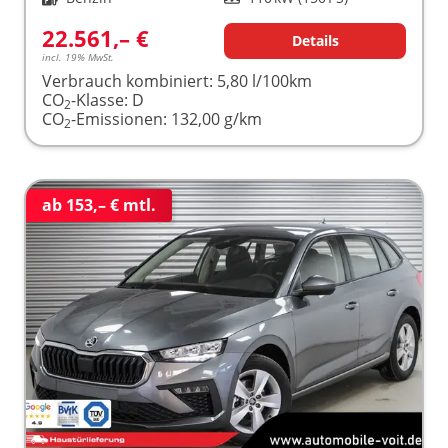
22.561,– €
Details
incl. 19% MwSt.
Verbrauch kombiniert:
5,80 l/100km
CO
-Klasse:
D
2
CO
-Emissionen:
132,00 g/km
2
ab 153,– € mtl.