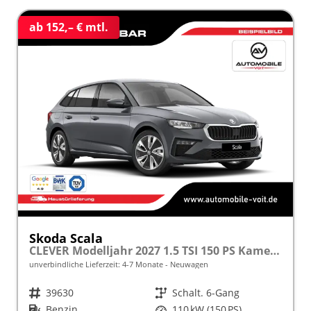
ab 152,– € mtl.
Skoda Scala
CLEVER Modelljahr 2027 1.5 TSI 150 PS Kamera frei konfigurierbar!
unverbindliche Lieferzeit: 4-7 Monate
Neuwagen
Fahrzeugnr.
39630
Getriebe
Schalt. 6-Gang
Kraftstoff
Benzin
Leistung
110 kW (150 PS)