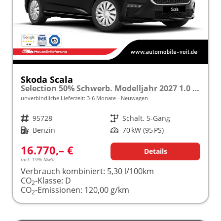
Skoda Scala
Selection 50% Schwerb. Modelljahr 2027 1.0 TSI 70kW (95PS) "Sonderangebot bei Schwerbehinderung" SHZ/LED/TEMPOMAT frei konfigurierbar!
unverbindliche Lieferzeit: 3-6 Monate
Neuwagen
Fahrzeugnr.
95728
Getriebe
Schalt. 5-Gang
Kraftstoff
Benzin
Leistung
70 kW (95 PS)
16.770,– €
Details
incl. 19% MwSt.
Verbrauch kombiniert:
5,30 l/100km
CO
-Klasse:
D
2
CO
-Emissionen:
120,00 g/km
2