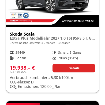
Skoda Scala
Extra Plus Modelljahr 2027 1.0 TSI 95PS 5 J. Garantie, Kamera, Winterpaket, Climatronic, Tempomat, SunSet, Wireless Smartlink
unverbindliche Lieferzeit: 3-5 Monate
Neuwagen
Fahrzeugnr.
39449
Getriebe
Schalt. 5-Gang
Kraftstoff
Benzin
Leistung
70 kW (95 PS)
19.938,– €
Details
incl. 19% MwSt.
Verbrauch kombiniert:
5,30 l/100km
CO
-Klasse:
D
2
CO
-Emissionen:
120,00 g/km
2