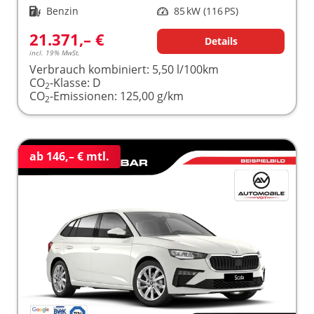
Kraftstoff
Benzin
Leistung
85 kW (116 PS)
21.371,– €
Details
incl. 19% MwSt.
Verbrauch kombiniert:
5,50 l/100km
CO
-Klasse:
D
2
CO
-Emissionen:
125,00 g/km
2
ab 146,– € mtl.