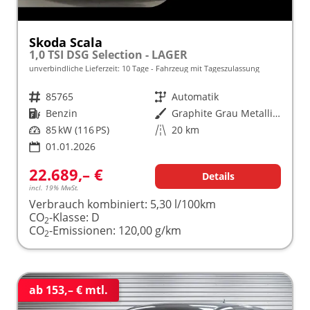
Skoda Scala
1,0 TSI DSG Selection - LAGER
unverbindliche Lieferzeit:
10 Tage
Fahrzeug mit Tageszulassung
Fahrzeugnr.
85765
Getriebe
Automatik
Kraftstoff
Benzin
Außenfarbe
Graphite Grau Metallic (5X)
Leistung
85 kW (116 PS)
Kilometerstand
20 km
01.01.2026
22.689,– €
Details
incl. 19% MwSt.
Verbrauch kombiniert:
5,30 l/100km
CO
-Klasse:
D
2
CO
-Emissionen:
120,00 g/km
2
ab 153,– € mtl.