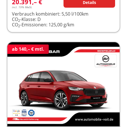
20.391,– €
Details
incl. 19% MwSt.
Verbrauch kombiniert:
5,50 l/100km
CO
-Klasse:
D
2
CO
-Emissionen:
125,00 g/km
2
ab 140,– € mtl.