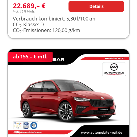
22.689,– €
Details
incl. 19% MwSt.
Verbrauch kombiniert:
5,30 l/100km
CO
-Klasse:
D
2
CO
-Emissionen:
120,00 g/km
2
ab 155,– € mtl.