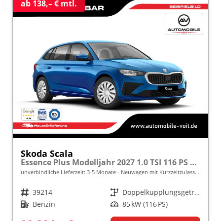
ab 138,– € mtl.
Skoda Scala
Essence Plus Modelljahr 2027 1.0 TSI 116 PS DSG inkl. 5 J. Garantie frei konfigurierbar
unverbindliche Lieferzeit: 3-5 Monate
Neuwagen mit Kurzzeitzulassung
Fahrzeugnr.
39214
Getriebe
Doppelkupplungsgetriebe (DSG)
Kraftstoff
Benzin
Leistung
85 kW (116 PS)