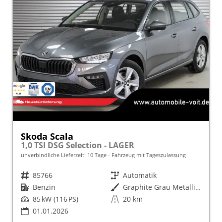
Skoda Scala
1,0 TSI DSG Selection - LAGER
unverbindliche Lieferzeit:
10 Tage
Fahrzeug mit Tageszulassung
Fahrzeugnr.
85766
Getriebe
Automatik
Kraftstoff
Benzin
Außenfarbe
Graphite Grau Metallic (5X)
Leistung
85 kW (116 PS)
Kilometerstand
20 km
01.01.2026