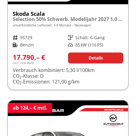
Skoda Scala
Selection 50% Schwerb. Modelljahr 2027 1.0 TSI 85kW (116PS) "Sonderangebot bei Schwerbehinderung" SHZ/LED/TEMPOMAT frei konfigurierbar!
unverbindliche Lieferzeit: 3-6 Monate
Neuwagen
Fahrzeugnr.
95729
Getriebe
Schalt. 6-Gang
Kraftstoff
Benzin
Leistung
85 kW (116 PS)
17.790,– €
Details
incl. 19% MwSt.
Verbrauch kombiniert:
5,30 l/100km
CO
-Klasse:
D
2
CO
-Emissionen:
121,00 g/km
2
ab 124,– € mtl.