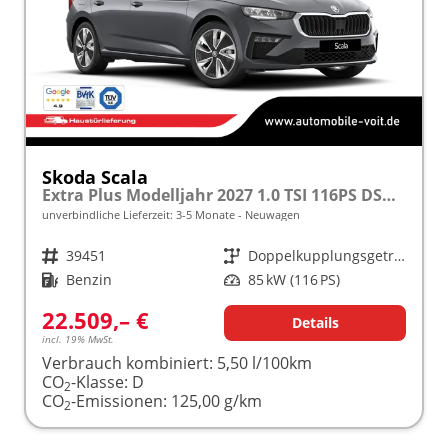
Skoda Scala
Extra Plus Modelljahr 2027 1.0 TSI 116PS DSG 5 J. Garantie, Kamera, Winterpaket, Climatronic, Tempomat, SunSet, Wireless Smartlink
unverbindliche Lieferzeit: 3-5 Monate
Neuwagen
Fahrzeugnr.
39451
Getriebe
Doppelkupplungsgetriebe (DSG)
Kraftstoff
Benzin
Leistung
85 kW (116 PS)
22.509,– €
Details
incl. 19% MwSt.
Verbrauch kombiniert:
5,50 l/100km
CO
-Klasse:
D
2
CO
-Emissionen:
125,00 g/km
2