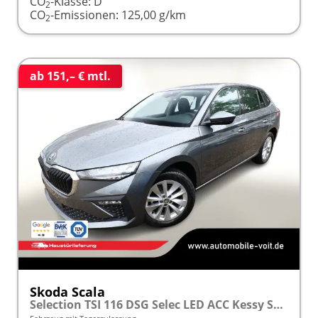
CO
-Klasse:
D
2
CO
-Emissionen:
125,00 g/km
2
ab 151,– € mtl.
Skoda Scala
Selection TSI 116 DSG Selec LED ACC Kessy SunS Kam