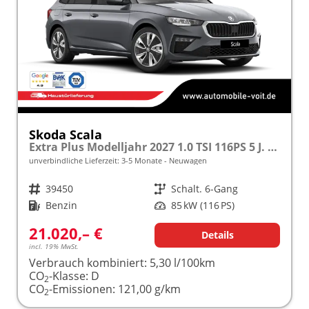
Skoda Scala
Extra Plus Modelljahr 2027 1.0 TSI 116PS 5 J. Garantie, Kamera, Winterpaket, Climatronic, Tempomat, SunSet, Wireless Smartlink
unverbindliche Lieferzeit: 3-5 Monate
Neuwagen
Fahrzeugnr.
39450
Getriebe
Schalt. 6-Gang
Kraftstoff
Benzin
Leistung
85 kW (116 PS)
21.020,– €
Details
incl. 19% MwSt.
Verbrauch kombiniert:
5,30 l/100km
CO
-Klasse:
D
2
CO
-Emissionen:
121,00 g/km
2