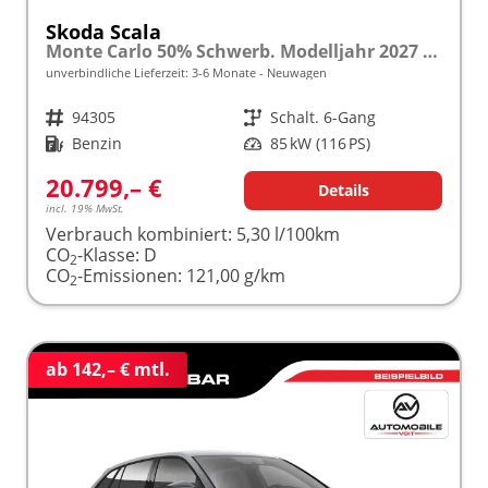
Skoda Scala
Monte Carlo 50% Schwerb. Modelljahr 2027 1.0 TSI 116 PS Panoramadach 17"Alu "Sonderangebot bei Schwerbehinderung" frei konfigurierbar!
unverbindliche Lieferzeit: 3-6 Monate
Neuwagen
Fahrzeugnr.
94305
Getriebe
Schalt. 6-Gang
Kraftstoff
Benzin
Leistung
85 kW (116 PS)
20.799,– €
Details
incl. 19% MwSt.
Verbrauch kombiniert:
5,30 l/100km
CO
-Klasse:
D
2
CO
-Emissionen:
121,00 g/km
2
ab 142,– € mtl.