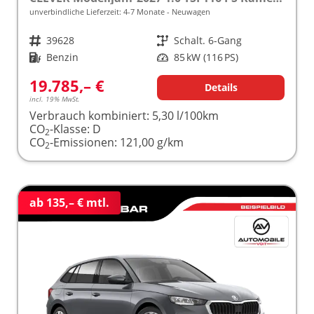
unverbindliche Lieferzeit: 4-7 Monate
Neuwagen
Fahrzeugnr.
39628
Getriebe
Schalt. 6-Gang
Kraftstoff
Benzin
Leistung
85 kW (116 PS)
19.785,– €
Details
incl. 19% MwSt.
Verbrauch kombiniert:
5,30 l/100km
CO
-Klasse:
D
2
CO
-Emissionen:
121,00 g/km
2
ab 135,– € mtl.