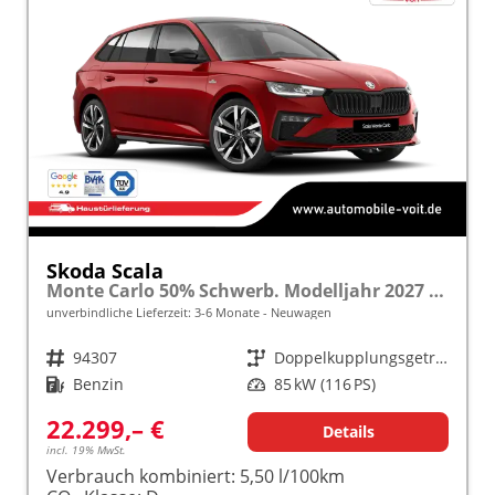
Skoda Scala
Monte Carlo 50% Schwerb. Modelljahr 2027 1.0 TSI 116 PS DSG Panoramadach 17"Alu "Sonderangebot bei Schwerbehinderung" frei konfigurierbar!
unverbindliche Lieferzeit: 3-6 Monate
Neuwagen
Fahrzeugnr.
94307
Getriebe
Doppelkupplungsgetriebe (DSG)
Kraftstoff
Benzin
Leistung
85 kW (116 PS)
22.299,– €
Details
incl. 19% MwSt.
Verbrauch kombiniert:
5,50 l/100km