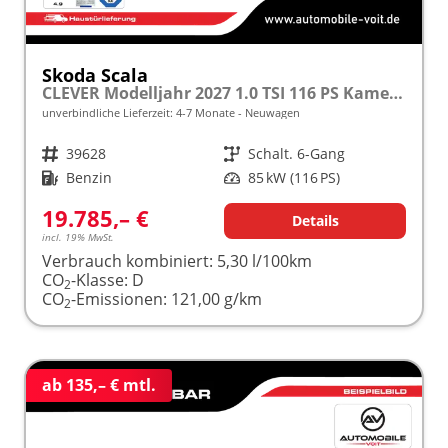
Skoda Scala
CLEVER Modelljahr 2027 1.0 TSI 116 PS Kamera frei konfigurierbar!
unverbindliche Lieferzeit: 4-7 Monate
Neuwagen
Fahrzeugnr.
39628
Getriebe
Schalt. 6-Gang
Kraftstoff
Benzin
Leistung
85 kW (116 PS)
19.785,– €
Details
incl. 19% MwSt.
Verbrauch kombiniert:
5,30 l/100km
CO
-Klasse:
D
2
CO
-Emissionen:
121,00 g/km
2
ab 135,– € mtl.