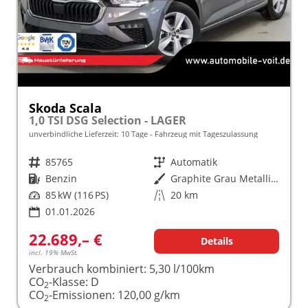
Skoda Scala
1,0 TSI DSG Selection - LAGER
unverbindliche Lieferzeit:
10 Tage
Fahrzeug mit Tageszulassung
Fahrzeugnr.
85765
Getriebe
Automatik
Kraftstoff
Benzin
Außenfarbe
Graphite Grau Metallic (5X)
Leistung
85 kW (116 PS)
Kilometerstand
20 km
01.01.2026
22.689,– €
Details
incl. 19% MwSt.
Verbrauch kombiniert:
5,30 l/100km
CO
-Klasse:
D
2
CO
-Emissionen:
120,00 g/km
2