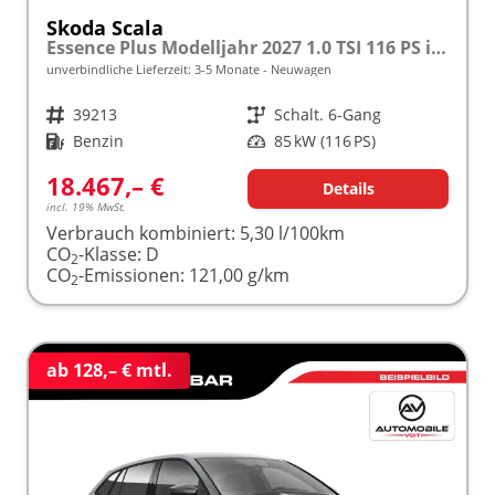
Skoda Scala
Essence Plus Modelljahr 2027 1.0 TSI 116 PS inkl. 5 J. Garantie frei konfigurierbar
unverbindliche Lieferzeit: 3-5 Monate
Neuwagen
Fahrzeugnr.
39213
Getriebe
Schalt. 6-Gang
Kraftstoff
Benzin
Leistung
85 kW (116 PS)
18.467,– €
Details
incl. 19% MwSt.
Verbrauch kombiniert:
5,30 l/100km
CO
-Klasse:
D
2
CO
-Emissionen:
121,00 g/km
2
ab 128,– € mtl.