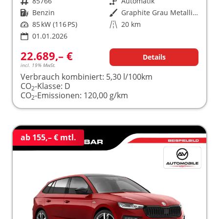
Fahrzeugnr.
85766
Getriebe
Automatik
Kraftstoff
Benzin
Außenfarbe
Graphite Grau Metallic (5X)
Leistung
85 kW (116 PS)
Kilometerstand
20 km
01.01.2026
22.689,– €
Details
incl. 19% MwSt.
Verbrauch kombiniert:
5,30 l/100km
CO
-Klasse:
D
2
CO
-Emissionen:
120,00 g/km
2
ab 155,– € mtl.