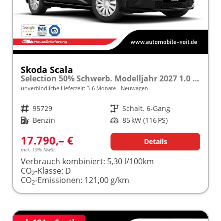
Skoda Scala
Selection 50% Schwerb. Modelljahr 2027 1.0 TSI 85kW (116PS) "Sonderangebot bei Schwerbehinderung" SHZ/LED/TEMPOMAT frei konfigurierbar!
unverbindliche Lieferzeit: 3-6 Monate
Neuwagen
Fahrzeugnr.
95729
Getriebe
Schalt. 6-Gang
Kraftstoff
Benzin
Leistung
85 kW (116 PS)
17.790,– €
Details
incl. 19% MwSt.
Verbrauch kombiniert:
5,30 l/100km
CO
-Klasse:
D
2
CO
-Emissionen:
121,00 g/km
2