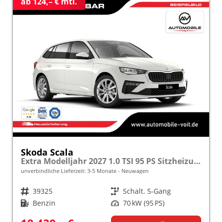
ab 124,– € mtl.
Skoda Scala
Extra Modelljahr 2027 1.0 TSI 95 PS Sitzheizung inkl. 5 J. Garantie frei konfigurierbar
unverbindliche Lieferzeit: 3-5 Monate
Neuwagen
Fahrzeugnr.
39325
Getriebe
Schalt. 5-Gang
Kraftstoff
Benzin
Leistung
70 kW (95 PS)