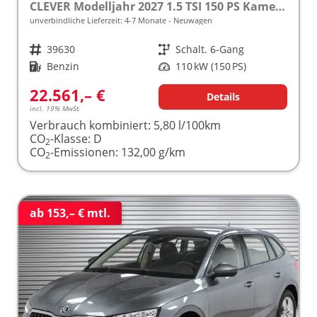
CLEVER Modelljahr 2027 1.5 TSI 150 PS Kamera frei konfigurierbar!
unverbindliche Lieferzeit: 4-7 Monate
Neuwagen
Fahrzeugnr.
39630
Getriebe
Schalt. 6-Gang
Kraftstoff
Benzin
Leistung
110 kW (150 PS)
22.561,– €
Details
incl. 19% MwSt.
Verbrauch kombiniert:
5,80 l/100km
CO
-Klasse:
D
2
CO
-Emissionen:
132,00 g/km
2
ab 153,– € mtl.