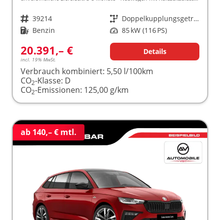
Fahrzeugnr.
39214
Getriebe
Doppelkupplungsgetriebe (DSG)
Kraftstoff
Benzin
Leistung
85 kW (116 PS)
20.391,– €
Details
incl. 19% MwSt.
Verbrauch kombiniert:
5,50 l/100km
CO
-Klasse:
D
2
CO
-Emissionen:
125,00 g/km
2
ab 140,– € mtl.