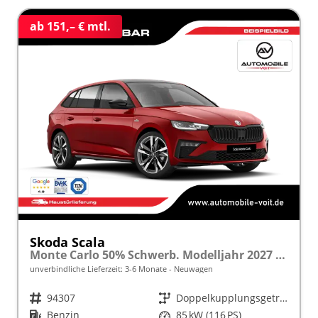
ab 151,– € mtl.
Skoda Scala
Monte Carlo 50% Schwerb. Modelljahr 2027 1.0 TSI 116 PS DSG Panoramadach 17"Alu "Sonderangebot bei Schwerbehinderung" frei konfigurierbar!
unverbindliche Lieferzeit: 3-6 Monate
Neuwagen
Fahrzeugnr.
94307
Getriebe
Doppelkupplungsgetriebe (DSG)
Kraftstoff
Benzin
Leistung
85 kW (116 PS)