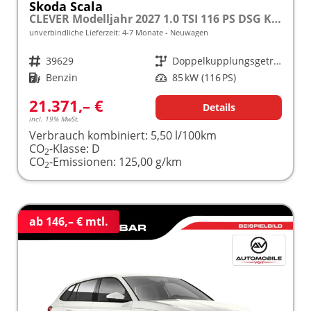
Skoda Scala
CLEVER Modelljahr 2027 1.0 TSI 116 PS DSG Kamera frei konfigurierbar!
unverbindliche Lieferzeit: 4-7 Monate
Neuwagen
Fahrzeugnr.
39629
Getriebe
Doppelkupplungsgetriebe (DSG)
Kraftstoff
Benzin
Leistung
85 kW (116 PS)
21.371,– €
Details
incl. 19% MwSt.
Verbrauch kombiniert:
5,50 l/100km
CO
-Klasse:
D
2
CO
-Emissionen:
125,00 g/km
2
ab 146,– € mtl.