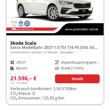
Skoda Scala
Extra Modelljahr 2027 1.0 TSI 116 PS DSG Sitzheizung inkl. 5 J. Garantie frei konfigurierbar
unverbindliche Lieferzeit: 3-5 Monate
Neuwagen
Fahrzeugnr.
39327
Getriebe
Doppelkupplungsgetriebe (DSG)
Kraftstoff
Benzin
Leistung
85 kW (116 PS)
21.596,– €
Details
incl. 19% MwSt.
Verbrauch kombiniert:
5,50 l/100km
CO
-Klasse:
D
2
CO
-Emissionen:
125,00 g/km
2