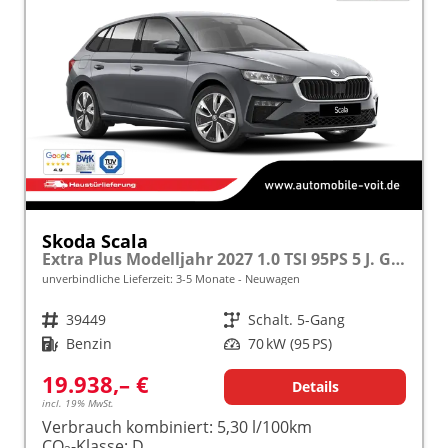
Skoda Scala
Extra Plus Modelljahr 2027 1.0 TSI 95PS 5 J. Garantie, Kamera, Winterpaket, Climatronic, Tempomat, SunSet, Wireless Smartlink
unverbindliche Lieferzeit: 3-5 Monate
Neuwagen
Fahrzeugnr.
39449
Getriebe
Schalt. 5-Gang
Kraftstoff
Benzin
Leistung
70 kW (95 PS)
19.938,– €
Details
incl. 19% MwSt.
Verbrauch kombiniert:
5,30 l/100km
CO
-Klasse:
D