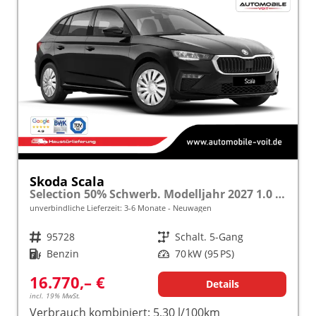
Skoda Scala
Selection 50% Schwerb. Modelljahr 2027 1.0 TSI 70kW (95PS) "Sonderangebot bei Schwerbehinderung" SHZ/LED/TEMPOMAT frei konfigurierbar!
unverbindliche Lieferzeit: 3-6 Monate
Neuwagen
Fahrzeugnr.
95728
Getriebe
Schalt. 5-Gang
Kraftstoff
Benzin
Leistung
70 kW (95 PS)
16.770,– €
Details
incl. 19% MwSt.
Verbrauch kombiniert:
5,30 l/100km