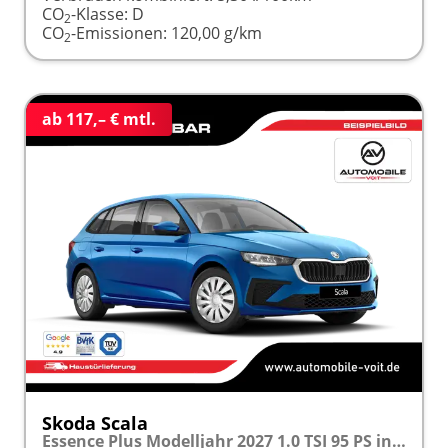
CO
-Klasse:
D
2
CO
-Emissionen:
120,00 g/km
2
ab 117,– € mtl.
Skoda Scala
Essence Plus Modelljahr 2027 1.0 TSI 95 PS inkl. 5 J. Garantie frei konfigurierbar