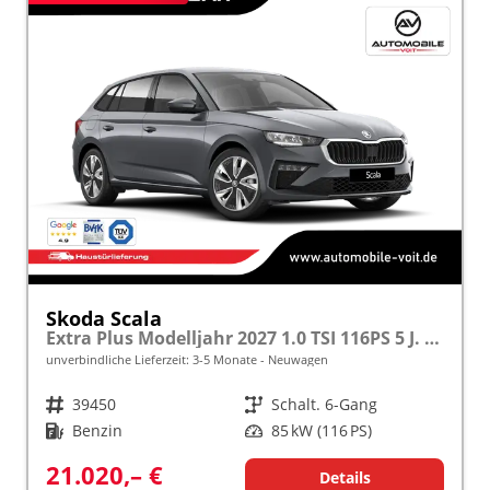
Skoda Scala
Extra Plus Modelljahr 2027 1.0 TSI 116PS 5 J. Garantie, Kamera, Winterpaket, Climatronic, Tempomat, SunSet, Wireless Smartlink
unverbindliche Lieferzeit: 3-5 Monate
Neuwagen
Fahrzeugnr.
39450
Getriebe
Schalt. 6-Gang
Kraftstoff
Benzin
Leistung
85 kW (116 PS)
21.020,– €
Details