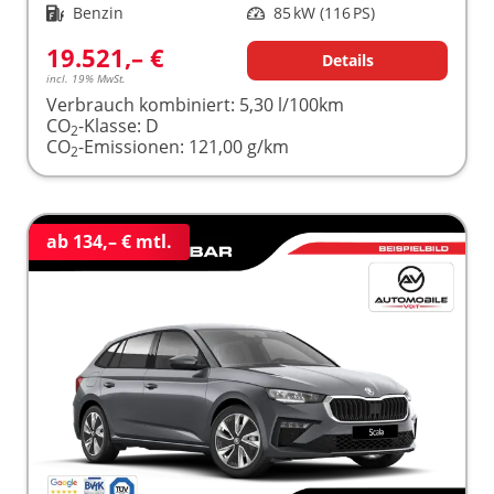
Kraftstoff
Benzin
Leistung
85 kW (116 PS)
19.521,– €
Details
incl. 19% MwSt.
Verbrauch kombiniert:
5,30 l/100km
CO
-Klasse:
D
2
CO
-Emissionen:
121,00 g/km
2
ab 134,– € mtl.