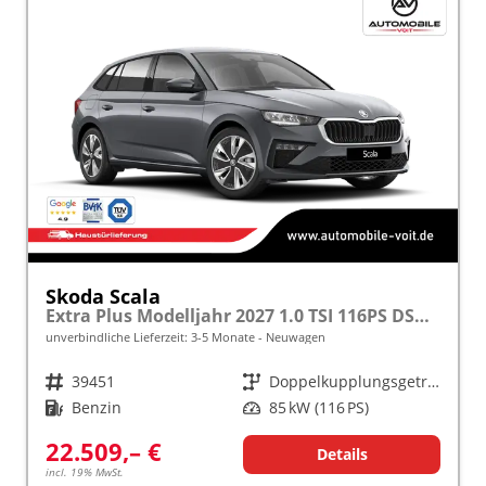
Skoda Scala
Extra Plus Modelljahr 2027 1.0 TSI 116PS DSG 5 J. Garantie, Kamera, Winterpaket, Climatronic, Tempomat, SunSet, Wireless Smartlink
unverbindliche Lieferzeit: 3-5 Monate
Neuwagen
Fahrzeugnr.
39451
Getriebe
Doppelkupplungsgetriebe (DSG)
Kraftstoff
Benzin
Leistung
85 kW (116 PS)
22.509,– €
Details
incl. 19% MwSt.