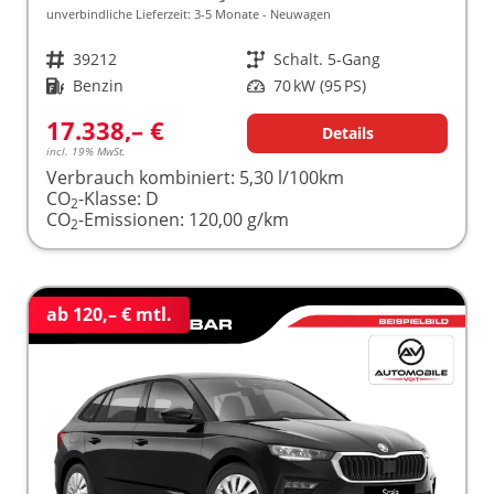
unverbindliche Lieferzeit: 3-5 Monate
Neuwagen
Fahrzeugnr.
39212
Getriebe
Schalt. 5-Gang
Kraftstoff
Benzin
Leistung
70 kW (95 PS)
17.338,– €
Details
incl. 19% MwSt.
Verbrauch kombiniert:
5,30 l/100km
CO
-Klasse:
D
2
CO
-Emissionen:
120,00 g/km
2
ab 120,– € mtl.