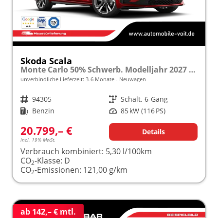
Skoda Scala
Monte Carlo 50% Schwerb. Modelljahr 2027 1.0 TSI 116 PS Panoramadach 17"Alu "Sonderangebot bei Schwerbehinderung" frei konfigurierbar!
unverbindliche Lieferzeit: 3-6 Monate
Neuwagen
Fahrzeugnr.
94305
Getriebe
Schalt. 6-Gang
Kraftstoff
Benzin
Leistung
85 kW (116 PS)
20.799,– €
Details
incl. 19% MwSt.
Verbrauch kombiniert:
5,30 l/100km
CO
-Klasse:
D
2
CO
-Emissionen:
121,00 g/km
2
ab 142,– € mtl.