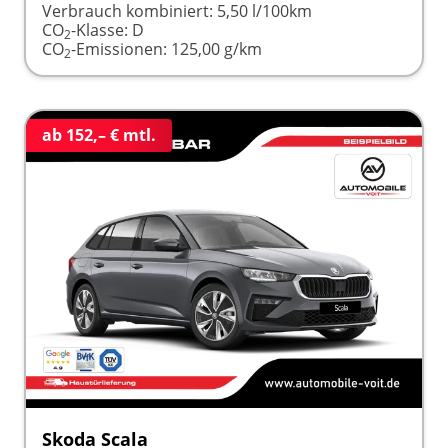
Verbrauch kombiniert:
5,50 l/100km
CO
-Klasse:
D
2
CO
-Emissionen:
125,00 g/km
2
ab 152,– € mtl.
Skoda Scala