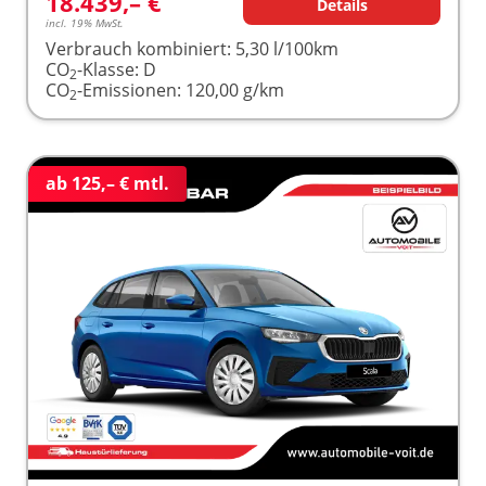
18.439,– €
Details
incl. 19% MwSt.
Verbrauch kombiniert:
5,30 l/100km
CO
-Klasse:
D
2
CO
-Emissionen:
120,00 g/km
2
ab 125,– € mtl.