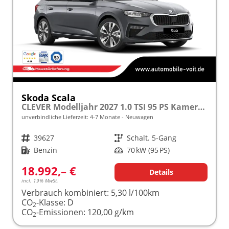
Skoda Scala
CLEVER Modelljahr 2027 1.0 TSI 95 PS Kamera PDC frei konfigurierbar!
unverbindliche Lieferzeit: 4-7 Monate
Neuwagen
Fahrzeugnr.
39627
Getriebe
Schalt. 5-Gang
Kraftstoff
Benzin
Leistung
70 kW (95 PS)
18.992,– €
Details
incl. 19% MwSt.
Verbrauch kombiniert:
5,30 l/100km
CO
-Klasse:
D
2
CO
-Emissionen:
120,00 g/km
2