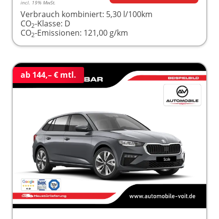
incl. 19% MwSt.
Verbrauch kombiniert:
5,30 l/100km
CO
-Klasse:
D
2
CO
-Emissionen:
121,00 g/km
2
ab 144,– € mtl.