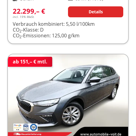
22.299,– €
Details
incl. 19% MwSt.
Verbrauch kombiniert:
5,50 l/100km
CO
-Klasse:
D
2
CO
-Emissionen:
125,00 g/km
2
ab 151,– € mtl.