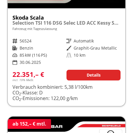
Skoda Scala
Selection TSI 116 DSG Selec LED ACC Kessy SunS Kam
Fahrzeug mit Tageszulassung
Fahrzeugnr.
56524
Getriebe
Automatik
Kraftstoff
Benzin
Außenfarbe
Graphit-Grau Metallic
Leistung
85 kW (116 PS)
Kilometerstand
10 km
30.06.2025
22.351,– €
Details
incl. 19% MwSt.
Verbrauch kombiniert:
5,38 l/100km
CO
-Klasse:
D
2
CO
-Emissionen:
122,00 g/km
2
ab 152,– € mtl.