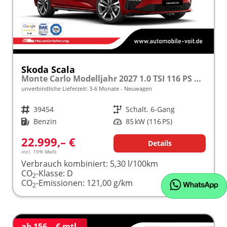
Skoda Scala
Monte Carlo Modelljahr 2027 1.0 TSI 116 PS Panoramadach 17"Alu frei konfigurierbar!
unverbindliche Lieferzeit: 3-6 Monate
Neuwagen
Fahrzeugnr.
39454
Getriebe
Schalt. 6-Gang
Kraftstoff
Benzin
Leistung
85 kW (116 PS)
22.999,– €
Details
incl. 19% MwSt.
Verbrauch kombiniert:
5,30 l/100km
CO
-Klasse:
D
2
CO
-Emissionen:
121,00 g/km
2
ab 156,– € mtl.