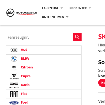
FAHRZEUGE
INFOCENTER
UNTERNEHMEN
S
Fahrzeugnr.
Hie
Audi
ver
BMW
So
Citroën
Scr
kon
Cupra
Ko
Dacia
Fiat
Ver
Ford