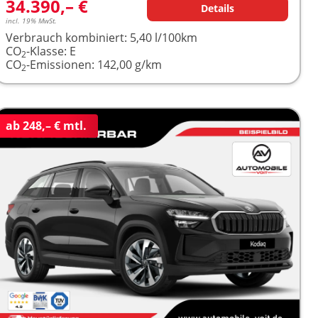
34.390,– €
Details
incl. 19% MwSt.
Verbrauch kombiniert:
5,40 l/100km
CO
-Klasse:
E
2
CO
-Emissionen:
142,00 g/km
2
ab 248,– € mtl.