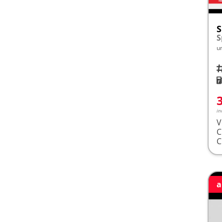
S
u
Fah
K
in
V
a