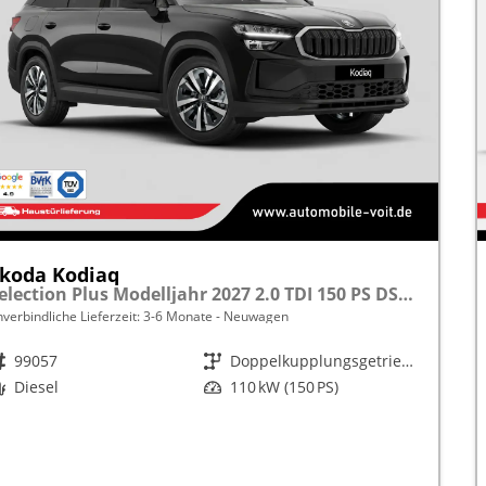
koda Kodiaq
Selection Plus Modelljahr 2027 2.0 TDI 150 PS DSG TEMPOMAT/R.KAMERA/SHZ/LED/LENKRADHEIZUNG frei konfigurierbar!
nverbindliche Lieferzeit: 3-6 Monate
Neuwagen
rzeugnr.
99057
Getriebe
Doppelkupplungsgetriebe (DSG)
raftstoff
Diesel
Leistung
110 kW (150 PS)