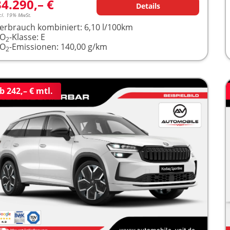
34.290,– €
Details
cl. 19% MwSt.
erbrauch kombiniert:
6,10 l/100km
CO
-Klasse:
E
2
CO
-Emissionen:
140,00 g/km
2
b 242,– € mtl.