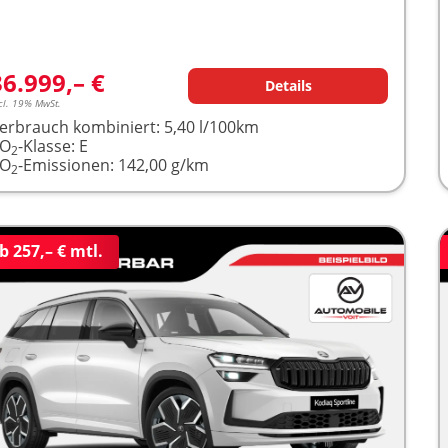
36.999,– €
Details
cl. 19% MwSt.
erbrauch kombiniert:
5,40 l/100km
CO
-Klasse:
E
2
CO
-Emissionen:
142,00 g/km
2
b 257,– € mtl.