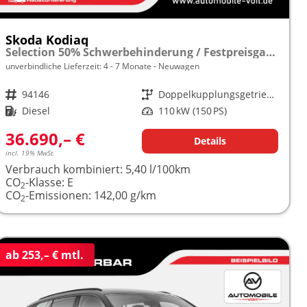
Skoda Kodiaq
Selection 50% Schwerbehinderung / Festpreisgarantie* Modelljahr 2.0 TDI 150PS DSG "Sonderangebot bei Schwerbehinderung" frei konfigurierbar!
unverbindliche Lieferzeit: 4 - 7 Monate
Neuwagen
Fahrzeugnr.
94146
Getriebe
Doppelkupplungsgetriebe (DSG)
Kraftstoff
Diesel
Leistung
110 kW (150 PS)
36.690,– €
Details
incl. 19% MwSt.
Verbrauch kombiniert:
5,40 l/100km
CO
-Klasse:
E
2
CO
-Emissionen:
142,00 g/km
2
ab 253,– € mtl.