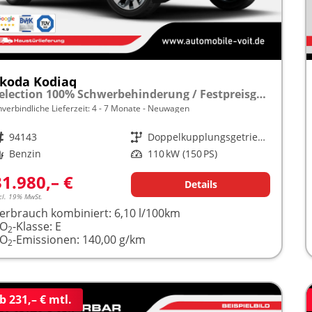
koda Kodiaq
Selection 100% Schwerbehinderung / Festpreisgarantie* Modelljahr 1.5 TSI Mild-Hybrid 150PS DSG "Sonderangebot bei Schwerbehinderung" frei konfigurierbar!
nverbindliche Lieferzeit: 4 - 7 Monate
Neuwagen
rzeugnr.
94143
Getriebe
Doppelkupplungsgetriebe (DSG)
raftstoff
Benzin
Leistung
110 kW (150 PS)
31.980,– €
Details
cl. 19% MwSt.
erbrauch kombiniert:
6,10 l/100km
CO
-Klasse:
E
2
CO
-Emissionen:
140,00 g/km
2
b 231,– € mtl.