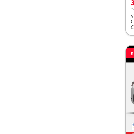
in
V
a