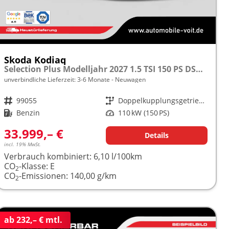
Skoda Kodiaq
Selection Plus Modelljahr 2027 1.5 TSI 150 PS DSG TEMPOMAT/R.KAMERA/SHZ/LED/LENKRADHEIZUNG frei konfigurierbar!
unverbindliche Lieferzeit: 3-6 Monate
Neuwagen
Fahrzeugnr.
99055
Getriebe
Doppelkupplungsgetriebe (DSG)
Kraftstoff
Benzin
Leistung
110 kW (150 PS)
33.999,– €
Details
incl. 19% MwSt.
Verbrauch kombiniert:
6,10 l/100km
CO
-Klasse:
E
2
CO
-Emissionen:
140,00 g/km
2
ab 232,– € mtl.