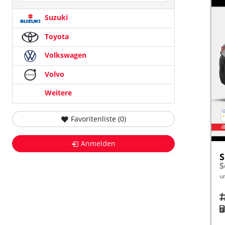
Suzuki
Toyota
Volkswagen
Volvo
Weitere
Favoritenliste (
0
)
Anmelden
S
u
Fah
K