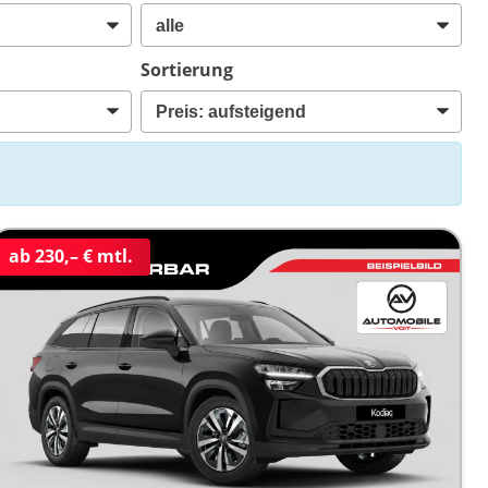
Sortierung
ab 230,– € mtl.