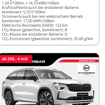
1,50 l/100km + 14,10 kWh/100km
Kraftstoffverbrauch bei entladener Batterie
kombiniert:
5,70 l/100km
Stromverbrauch bei rein elektrischem Betrieb
kombiniert:
17,00 kWh/100km
Elektrische Reichweite (EAER):
122 km
CO
-Klasse (gewichtet, kombiniert):
B
2
CO
-Klasse bei entladener Batterie:
D
2
CO
-Emissionen (gewichtet, kombiniert):
35,00 g/km
2
ab 258,– € mtl.