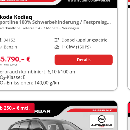
koda Kodiaq
Sportline 100% Schwerbehinderung / Festpreisgarantie* Modelljahr 1.5 TSI Mild-Hybrid 150PS DSG "Sonderangebot bei Schwerbehinderung" frei konfigurierbar!
nverbindliche Lieferzeit: 4 - 7 Monate
Neuwagen
rzeugnr.
94153
Getriebe
Doppelkupplungsgetriebe (DSG)
raftstoff
Benzin
Leistung
110 kW (150 PS)
35.790,– €
Details
cl. 19% MwSt.
erbrauch kombiniert:
6,10 l/100km
CO
-Klasse:
E
2
CO
-Emissionen:
140,00 g/km
2
b 250,– € mtl.