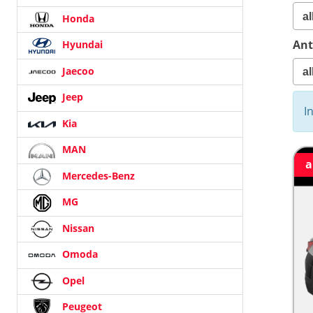
Honda
Ant
Hyundai
Jaecoo
Jeep
I
Kia
MAN
a
Mercedes-Benz
MG
Nissan
Omoda
Opel
Peugeot