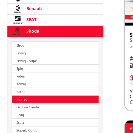
Renault
SEAT
Skoda
S
Elroq
u
Enyaq
Fah
Enyaq Coupé
K
Epiq
Fabia
in
Kamiq
V
Karoq
Kodiaq
Octavia Combi
Peaq
Scala
a
Superb Combi