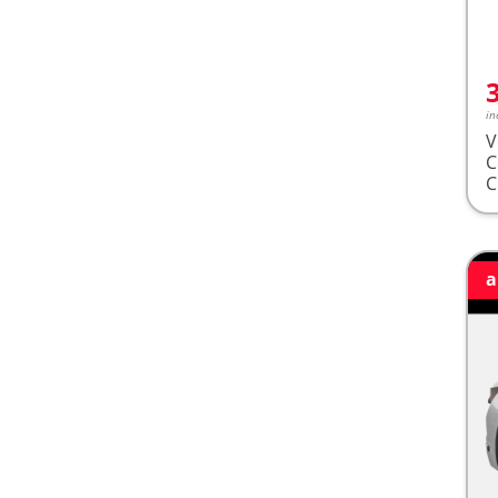
in
V
a