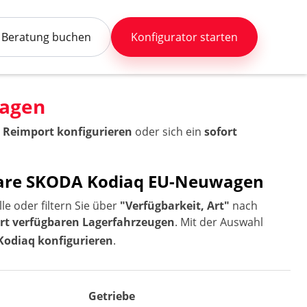
Beratung buchen
Konfigurator starten
wagen
 Reimport konfigurieren
oder sich ein
sofort
rbare SKODA Kodiaq EU-Neuwagen
e oder filtern Sie über
"Verfügbarkeit, Art"
nach
ort verfügbaren Lagerfahrzeugen
. Mit der Auswahl
Kodiaq konfigurieren
.
Getriebe