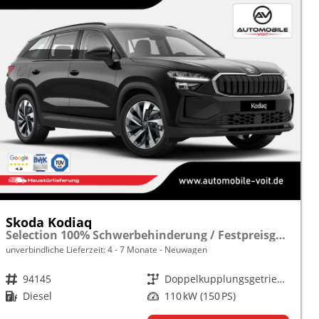
Skoda Kodiaq
Selection 100% Schwerbehinderung / Festpreisgarantie* Modelljahr 2.0 TDI 150PS DSG "Sonderangebot bei Schwerbehinderung" frei konfigurierbar!
unverbindliche Lieferzeit: 4 - 7 Monate
Neuwagen
Fahrzeugnr.
94145
Getriebe
Doppelkupplungsgetriebe (DSG)
Kraftstoff
Diesel
Leistung
110 kW (150 PS)