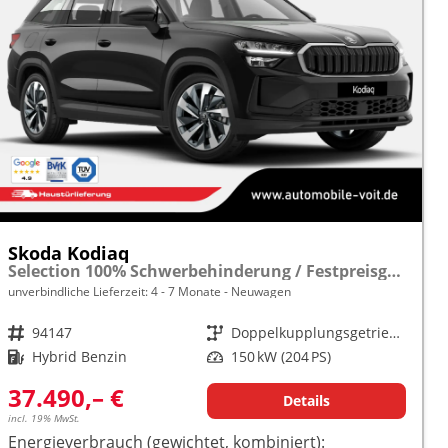
Skoda Kodiaq
Selection 100% Schwerbehinderung / Festpreisgarantie* Modelljahr 1.5 TSI iV PLUG-IN-HYBRID 204PS DSG "Sonderangebot bei Schwerbehinderung" frei konfigurierbar!
unverbindliche Lieferzeit: 4 - 7 Monate
Neuwagen
Fahrzeugnr.
94147
Getriebe
Doppelkupplungsgetriebe (DSG)
Kraftstoff
Hybrid Benzin
Leistung
150 kW (204 PS)
37.490,– €
Details
incl. 19% MwSt.
Energieverbrauch (gewichtet, kombiniert):