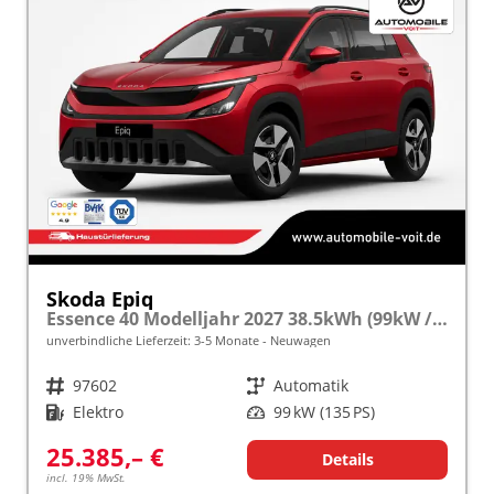
Skoda Epiq
Essence 40 Modelljahr 2027 38.5kWh (99kW / 135PS) 5J. Garantie frei konfigurierbar!
unverbindliche Lieferzeit: 3-5 Monate
Neuwagen
Fahrzeugnr.
97602
Getriebe
Automatik
Kraftstoff
Elektro
Leistung
99 kW (135 PS)
25.385,– €
Details
incl. 19% MwSt.