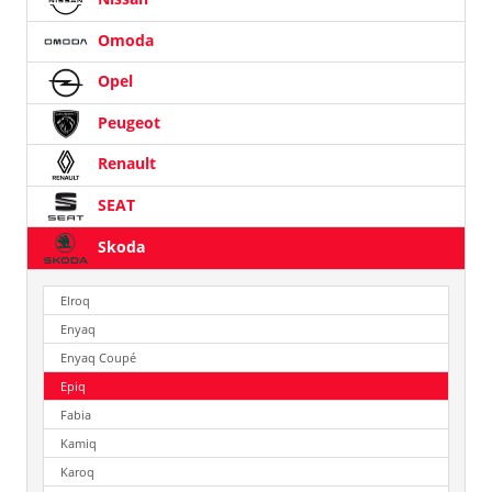
Omoda
Opel
Peugeot
Renault
SEAT
Skoda
Elroq
Enyaq
Enyaq Coupé
Epiq
Fabia
Kamiq
Karoq