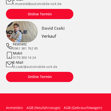
t.moestel@automobile-voit.de
Online Termin
David Csaki
Verkauf
Festnetz
0961 381 762 95
Mobil
0170 300 14 24
E-Mail
d.csaki@automobile-voit.de
Online Termin
Anmelden
AGB (Neufahrzeuge)
AGB (Gebrauchtwagen)