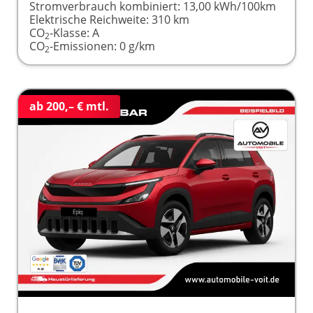
Stromverbrauch kombiniert:
13,00 kWh/100km
Elektrische Reichweite:
310 km
CO
-Klasse:
A
2
CO
-Emissionen:
0 g/km
2
ab 200,– € mtl.