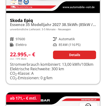
Skoda Epiq
Essence 35 Modelljahr 2027 38.5kWh (85kW / 116PS) 5J. Garantie frei konfigurierbar!
unverbindliche Lieferzeit: 3-5 Monate
Neuwagen
Fahrzeugnr.
97600
Getriebe
Automatik
Kraftstoff
Elektro
Leistung
85 kW (116 PS)
22.995,– €
Details
incl. 19% MwSt.
Stromverbrauch kombiniert:
13,00 kWh/100km
Elektrische Reichweite:
300 km
CO
-Klasse:
A
2
CO
-Emissionen:
0 g/km
2
ab 171,– € mtl.