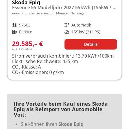
Skoda Epiq
Essence 55 Modelljahr 2027 55kWh (155kW / 211PS) 5J. Garantie frei konfigurierbar!
unverbindliche Lieferzeit: 3-5 Monate
Neuwagen
Fahrzeugnr.
97603
Getriebe
Automatik
Kraftstoff
Elektro
Leistung
155 kW (211 PS)
29.585,– €
Details
incl. 19% MwSt.
Stromverbrauch kombiniert:
13,70 kWh/100km
Elektrische Reichweite:
435 km
CO
-Klasse:
A
2
CO
-Emissionen:
0 g/km
2
Ihre Vorteile beim Kauf eines Skoda
Epiq als Reimport von Automobile
Voit:
Sie können Ihren
Skoda Epiq