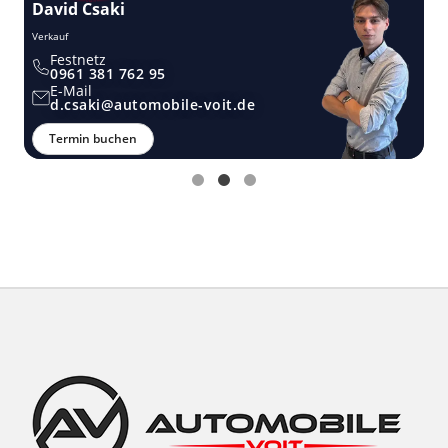
David Csaki
T
Verkauf
Ver
Festnetz
0961 381 762 95
E-Mail
d.csaki@automobile-voit.de
Termin buchen