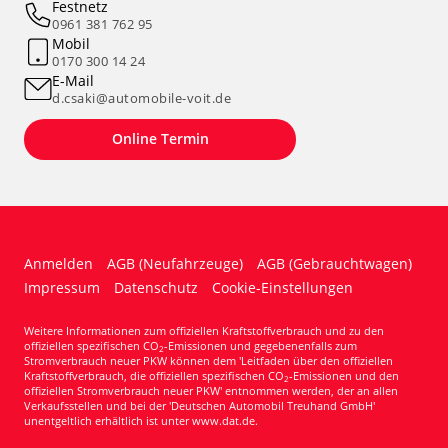
Festnetz
0961 381 762 95
Mobil
0170 300 14 24
E-Mail
d.csaki@automobile-voit.de
Online Termin
Anmelden
AGB (Neufahrzeuge)
AGB (Gebrauchtwagen)
Impressum
Datenschutz
Cookie-Einstellungen
Weitere Informationen zum offiziellen Kraftstoffverbrauch und zu den
offiziellen spezifischen CO
-Emissionen und gegebenenfalls zum
2
Stromverbrauch neuer PKW können dem 'Leitfaden über den offiziellen
Kraftstoffverbrauch, die offiziellen spezifischen CO
-Emissionen und den
2
offiziellen Stromverbrauch neuer PKW' entnommen werden, der an allen
Verkaufsstellen und bei der 'Deutschen Automobil Treuhand GmbH'
unentgeltlich erhältlich ist unter www.dat.de.