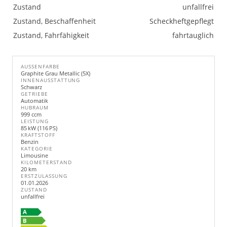
Zustand
unfallfrei
Zustand, Beschaffenheit
Scheckheftgepflegt
Zustand, Fahrfähigkeit
fahrtauglich
AUSSENFARBE
Graphite Grau Metallic (5X)
INNENAUSSTATTUNG
Schwarz
GETRIEBE
Automatik
HUBRAUM
999 ccm
LEISTUNG
85 kW (116 PS)
KRAFTSTOFF
Benzin
KATEGORIE
Limousine
KILOMETERSTAND
20 km
ERSTZULASSUNG
01.01.2026
ZUSTAND
unfallfrei