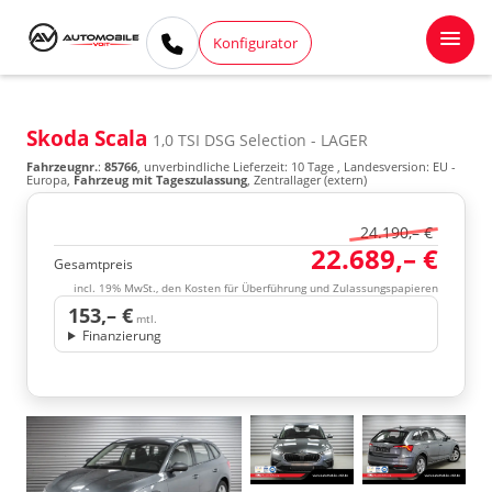
Konfigurator
Skoda Scala
1,0 TSI DSG Selection - LAGER
Fahrzeugnr.
:
85766
, unverbindliche Lieferzeit:
10 Tage
, Landesversion: EU -
Europa,
Fahrzeug mit Tageszulassung
, Zentrallager (extern)
24.190,– €
22.689,– €
Gesamtpreis
incl. 19% MwSt., den Kosten für Überführung und Zulassungspapieren
153,– €
mtl.
Finanzierung