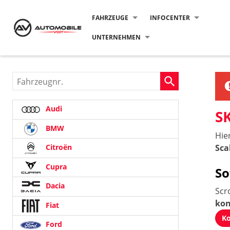
FAHRZEUGE
INFOCENTER
UNTERNEHMEN
Fahrzeugnr.
Audi
S
BMW
Hie
Sca
Citroën
Cupra
So
Dacia
Scr
kon
Fiat
Ko
Ford