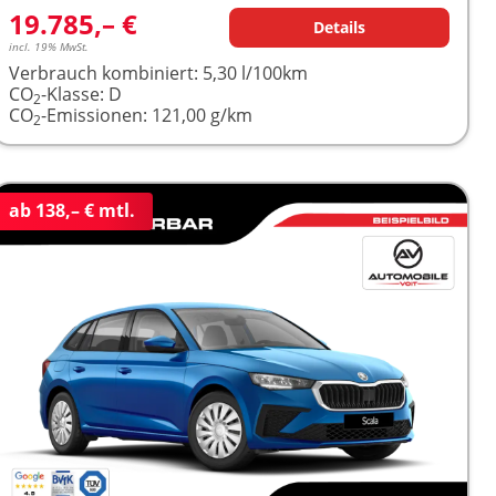
19.785,– €
Details
incl. 19% MwSt.
Verbrauch kombiniert:
5,30 l/100km
CO
-Klasse:
D
2
CO
-Emissionen:
121,00 g/km
2
ab 138,– € mtl.