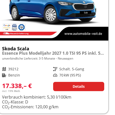
Skoda Scala
Essence Plus Modelljahr 2027 1.0 TSI 95 PS inkl. 5 J. Garantie frei konfigurierbar
unverbindliche Lieferzeit: 3-5 Monate
Neuwagen
Fahrzeugnr.
39212
Getriebe
Schalt. 5-Gang
Kraftstoff
Benzin
Leistung
70 kW (95 PS)
17.338,– €
Details
incl. 19% MwSt.
Verbrauch kombiniert:
5,30 l/100km
CO
-Klasse:
D
2
CO
-Emissionen:
120,00 g/km
2