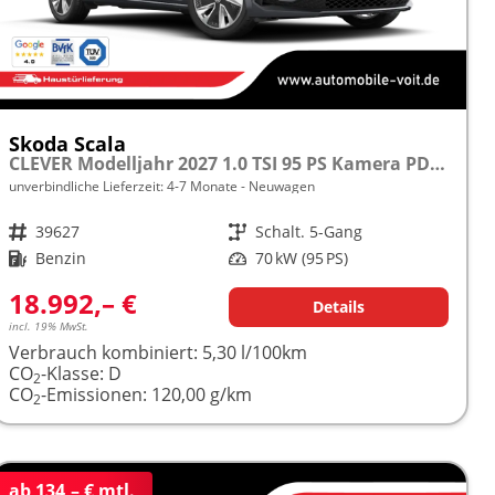
Skoda Scala
CLEVER Modelljahr 2027 1.0 TSI 95 PS Kamera PDC frei konfigurierbar!
unverbindliche Lieferzeit: 4-7 Monate
Neuwagen
Fahrzeugnr.
39627
Getriebe
Schalt. 5-Gang
Kraftstoff
Benzin
Leistung
70 kW (95 PS)
18.992,– €
Details
incl. 19% MwSt.
Verbrauch kombiniert:
5,30 l/100km
CO
-Klasse:
D
2
CO
-Emissionen:
120,00 g/km
2
ab 134,– € mtl.