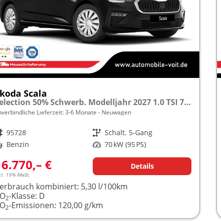
koda Scala
Selection 50% Schwerb. Modelljahr 2027 1.0 TSI 70kW (95PS) "Sonderangebot bei Schwerbehinderung" SHZ/LED/TEMPOMAT frei konfigurierbar!
nverbindliche Lieferzeit: 3-6 Monate
Neuwagen
rzeugnr.
95728
Getriebe
Schalt. 5-Gang
raftstoff
Benzin
Leistung
70 kW (95 PS)
16.770,– €
Details
cl. 19% MwSt.
erbrauch kombiniert:
5,30 l/100km
CO
-Klasse:
D
2
CO
-Emissionen:
120,00 g/km
2