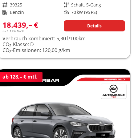
Fahrzeugnr.
39325
Getriebe
Schalt. 5-Gang
Kraftstoff
Benzin
Leistung
70 kW (95 PS)
18.439,– €
Details
incl. 19% MwSt.
Verbrauch kombiniert:
5,30 l/100km
CO
-Klasse:
D
2
CO
-Emissionen:
120,00 g/km
2
ab 128,– € mtl.