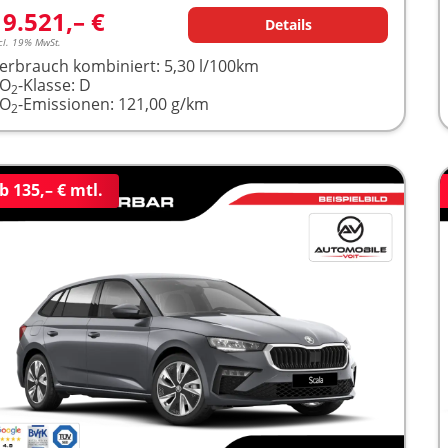
19.521,– €
Details
cl. 19% MwSt.
erbrauch kombiniert:
5,30 l/100km
CO
-Klasse:
D
2
CO
-Emissionen:
121,00 g/km
2
b 135,– € mtl.