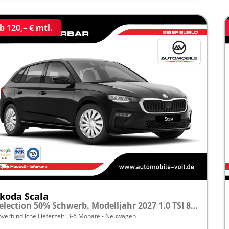
b 120,– € mtl.
koda Scala
Selection 50% Schwerb. Modelljahr 2027 1.0 TSI 85kW (116PS) "Sonderangebot bei Schwerbehinderung" SHZ/LED/TEMPOMAT frei konfigurierbar!
nverbindliche Lieferzeit: 3-6 Monate
Neuwagen