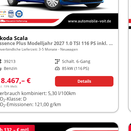
koda Scala
Essence Plus Modelljahr 2027 1.0 TSI 116 PS inkl. 5 J. Garantie frei konfigurierbar
nverbindliche Lieferzeit: 3-5 Monate
Neuwagen
rzeugnr.
39213
Getriebe
Schalt. 6-Gang
raftstoff
Benzin
Leistung
85 kW (116 PS)
18.467,– €
Details
cl. 19% MwSt.
erbrauch kombiniert:
5,30 l/100km
CO
-Klasse:
D
2
CO
-Emissionen:
121,00 g/km
2
b 132,– € mtl.