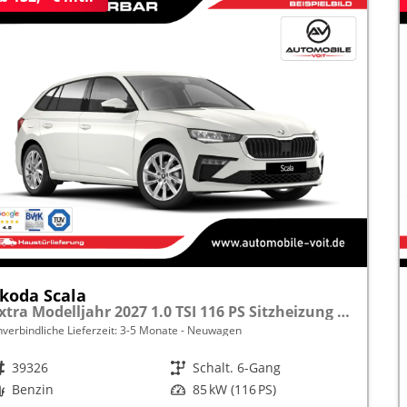
koda Scala
Extra Modelljahr 2027 1.0 TSI 116 PS Sitzheizung inkl. 5 J. Garantie frei konfigurierbar
nverbindliche Lieferzeit: 3-5 Monate
Neuwagen
rzeugnr.
39326
Getriebe
Schalt. 6-Gang
raftstoff
Benzin
Leistung
85 kW (116 PS)