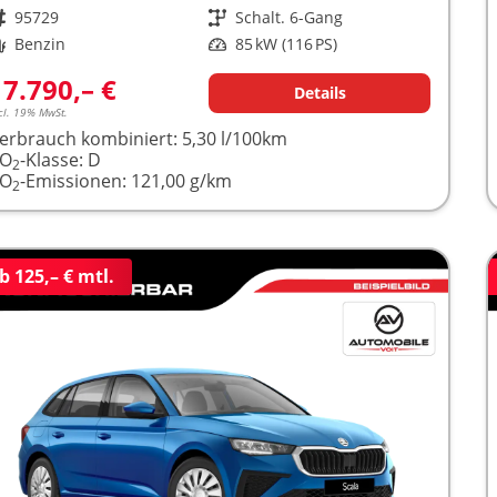
rzeugnr.
95729
Getriebe
Schalt. 6-Gang
raftstoff
Benzin
Leistung
85 kW (116 PS)
17.790,– €
Details
cl. 19% MwSt.
erbrauch kombiniert:
5,30 l/100km
CO
-Klasse:
D
2
CO
-Emissionen:
121,00 g/km
2
b 125,– € mtl.