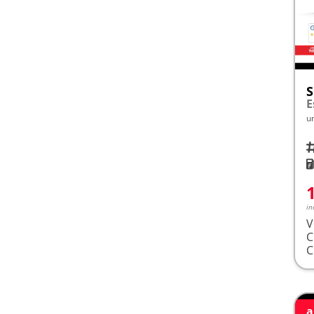
S
u
Fah
K
in
V
a