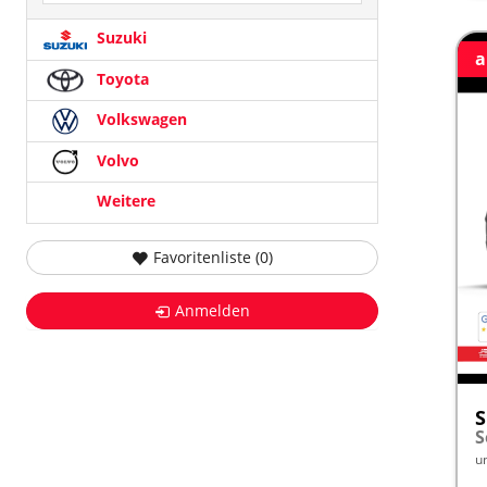
Suzuki
a
Toyota
Volkswagen
Volvo
Weitere
Favoritenliste (
0
)
Anmelden
S
u