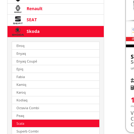
Renault
SEAT
Skoda
Elroq
Enyaq
S
Enyaq Coupé
u
Epiq
Fabia
Fah
Kamiq
K
Karoq
Kodiaq
in
Octavia Combi
V
Peaq
Scala
Superb Combi