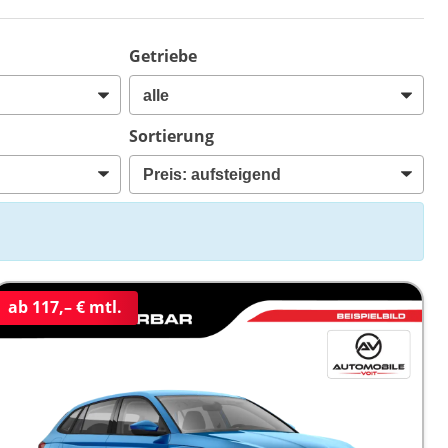
Getriebe
Sortierung
ab 117,– € mtl.