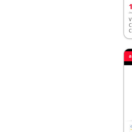
in
V
a