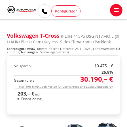
Konfigurator
Volkswagen T-Cross
R-Line 115PS DSG Navi+IQ.Ligh
t+AHK+Black+Cam+Keyless+Side+Climatronic+Parklenk
Fahrzeugnr.
:
98067
, unverbindliche Lieferzeit:
25.11.2026
, Landesversion: EU
- Europa,
Neuwagen
, Zentrallager (extern)
10.475,– €
Sie sparen:
25,8%
30.190,– €
Gesamtpreis
incl. 19% MwSt., den Kosten für Überführung und Zulassungspapieren
203,– €
mtl.
Finanzierung