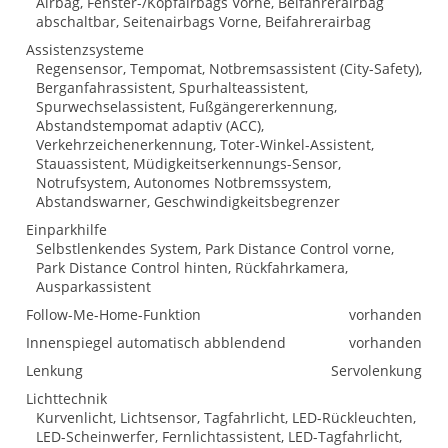
Airbag, Fenster-/Kopfairbags Vorne, Beifahrerairbag
abschaltbar, Seitenairbags Vorne, Beifahrerairbag
Assistenzsysteme
Regensensor, Tempomat, Notbremsassistent (City-Safety),
Berganfahrassistent, Spurhalteassistent,
Spurwechselassistent, Fußgängererkennung,
Abstandstempomat adaptiv (ACC),
Verkehrzeichenerkennung, Toter-Winkel-Assistent,
Stauassistent, Müdigkeitserkennungs-Sensor,
Notrufsystem, Autonomes Notbremssystem,
Abstandswarner, Geschwindigkeitsbegrenzer
Einparkhilfe
Selbstlenkendes System, Park Distance Control vorne,
Park Distance Control hinten, Rückfahrkamera,
Ausparkassistent
Follow-Me-Home-Funktion
vorhanden
Innenspiegel automatisch abblendend
vorhanden
Lenkung
Servolenkung
Lichttechnik
Kurvenlicht, Lichtsensor, Tagfahrlicht, LED-Rückleuchten,
LED-Scheinwerfer, Fernlichtassistent, LED-Tagfahrlicht,