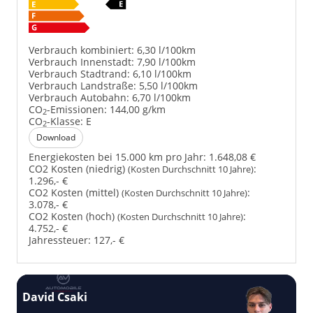
Verbrauch kombiniert:
6,30 l/100km
Verbrauch Innenstadt:
7,90 l/100km
Verbrauch Stadtrand:
6,10 l/100km
Verbrauch Landstraße:
5,50 l/100km
Verbrauch Autobahn:
6,70 l/100km
CO
-Emissionen:
144,00 g/km
2
CO
-Klasse:
E
2
Download
Energiekosten bei 15.000 km pro Jahr:
1.648,08 €
CO2 Kosten (niedrig)
:
(Kosten Durchschnitt 10 Jahre)
1.296,- €
CO2 Kosten (mittel)
:
(Kosten Durchschnitt 10 Jahre)
3.078,- €
CO2 Kosten (hoch)
:
(Kosten Durchschnitt 10 Jahre)
4.752,- €
Jahressteuer:
127,- €
David Csaki
T