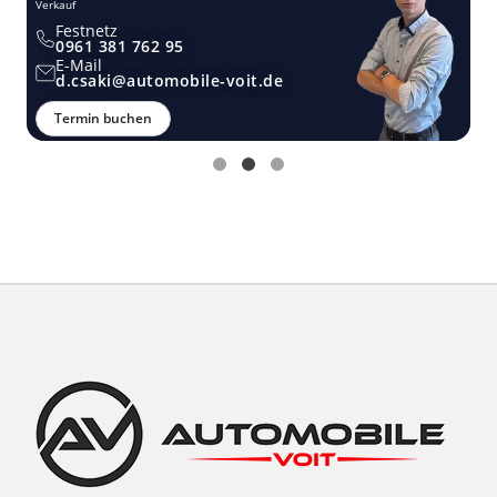
Verkauf
Ver
Festnetz
0961 381 762 95
E-Mail
d.csaki@automobile-voit.de
Termin buchen