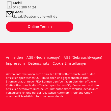
Mobil
0170 300 14 24
E-Mail
d.csaki@automobile-voit.de
Online Termin
Anmelden
AGB (Neufahrzeuge)
AGB (Gebrauchtwagen)
Impressum
Datenschutz
Cookie-Einstellungen
Weitere Informationen zum offiziellen Kraftstoffverbrauch und zu den
offiziellen spezifischen CO
-Emissionen und gegebenenfalls zum
2
Stromverbrauch neuer PKW können dem 'Leitfaden über den offiziellen
Kraftstoffverbrauch, die offiziellen spezifischen CO
-Emissionen und den
2
offiziellen Stromverbrauch neuer PKW' entnommen werden, der an allen
Verkaufsstellen und bei der 'Deutschen Automobil Treuhand GmbH'
unentgeltlich erhältlich ist unter www.dat.de.