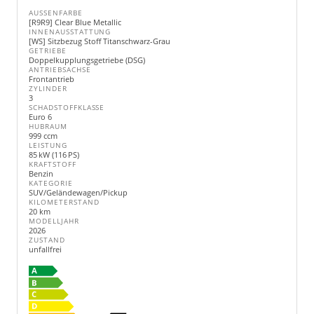
AUSSENFARBE
[R9R9] Clear Blue Metallic
INNENAUSSTATTUNG
[WS] Sitzbezug Stoff Titanschwarz-Grau
GETRIEBE
Doppelkupplungsgetriebe (DSG)
ANTRIEBSACHSE
Frontantrieb
ZYLINDER
3
SCHADSTOFFKLASSE
Euro 6
HUBRAUM
999 ccm
LEISTUNG
85 kW (116 PS)
KRAFTSTOFF
Benzin
KATEGORIE
SUV/Geländewagen/Pickup
KILOMETERSTAND
20 km
MODELLJAHR
2026
ZUSTAND
unfallfrei