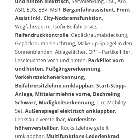
und hinten elektrisch
, Servolenkung, ESC, ABS,
ASR, EDS, EBV, MSR,
Berganfahrassistent
,
Front
Assist inkl. City-Notbremsfunktion
,
Wegfahrsperre, Isofix Beifahrersitz,
Reifendruckkontrolle
, Gepäckraumabdeckung,
Gepäckraumbeleuchtung, Make-up-Spiegel in den
Sonnenblenden, Ablagefächer, OPF - Partikelfilter,
Leseleuchten vorn und hinten,
ParkPilot vorn
und hinten, Fußgängererkennung,
Verkehrszeichenerkennung,
Beifahrersitzlehne umklappbar, Start-Stopp-
Anlage, Mittelarmlehne vorne, Dachreling
Schwarz, Müdigkeitserkennung
, Tire-Mobility-
Set,
Außenspiegel elektrisch anklappbar
,
Lenksäule verstellbar,
Vordersitze
höhenverstellbar
, Rücksitzlehne geteilt
umklappbar,
Multifunktions-Lederlenkrad