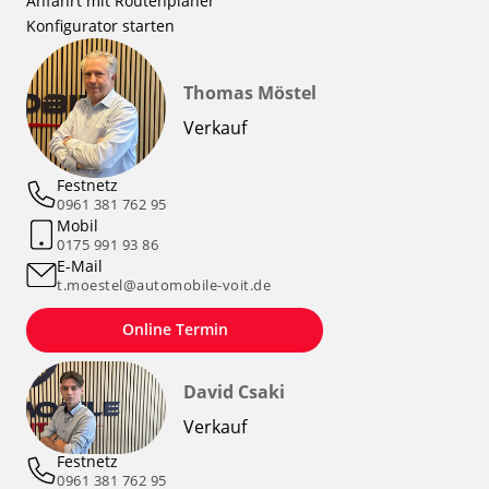
Anfahrt mit Routenplaner
Konfigurator starten
Thomas Möstel
Verkauf
Festnetz
0961 381 762 95
Mobil
0175 991 93 86
E-Mail
t.moestel@automobile-voit.de
Online Termin
David Csaki
Verkauf
Festnetz
0961 381 762 95